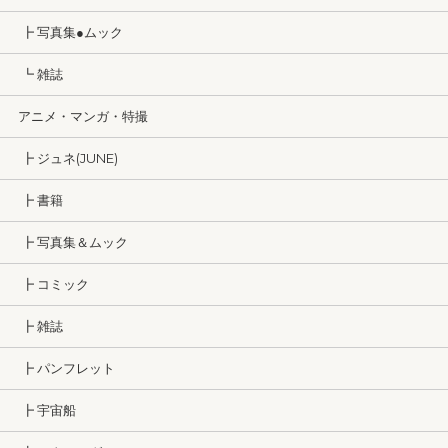
┣ 写真集●ムック
┗ 雑誌
アニメ・マンガ・特撮
┣ ジュネ(JUNE)
┣ 書籍
┣ 写真集＆ムック
┣ コミック
┣ 雑誌
┣ パンフレット
┣ 宇宙船