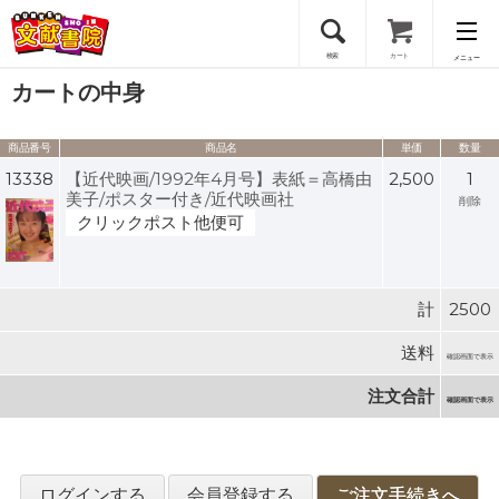
検索
カート
メニュー
カートの中身
会員登録
商品番号
商品名
単価
数量
ログイン
13338
【近代映画/1992年4月号】表紙＝高橋由
2,500
1
美子/ポスター付き/近代映画社
削除
クリックポスト他便可
計
2500
送料
確認画面で表示
注文合計
確認画面で表示
ログインする
会員登録する
ご注文手続きへ