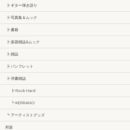
┣ ギター弾き語り
┣ 写真集＆ムック
┣ 書籍
┣ 楽器雑誌&ムック
┣ 雑誌
┣ パンフレット
┣ 洋書雑誌
┣ Rock Hard
┗ KERRANG!
┗ アーティストグッズ
邦楽