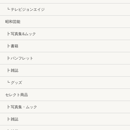
┗ テレビジョンエイジ
昭和芸能
┣ 写真集&ムック
┣ 書籍
┣ パンフレット
┣ 雑誌
┗ グッズ
セレクト商品
┣ 写真集・ムック
┣ 雑誌