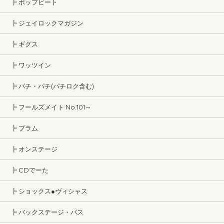
┣ ポップビート
┣ ジェイロックマガジン
┣ ギグス
┣ ワッツイン
┣ パチ・パチ(パチロク含む)
┣ フールズメイト No.101～
┣ プラム
┣ オンステージ
┣ CDでーた
┣ ショックス●ヴィシャス
┣ バックステージ・パス