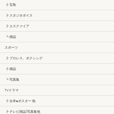
┣ 宝島
┣ スタジオボイス
┣ エスクァイア
┗ 雑誌
スポーツ
┣ プロレス、ボクシング
┣ 雑誌
┗ 写真集
TVドラマ
┣ 台本●ポスター 他
┣ テレビ雑誌/写真集他