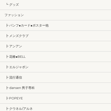
┗ グッズ
ファッション
┣ パンフ●カード●ポスター他
┣ メンズクラブ
┣ アンアン
┣ 花椿●BELL
┣ エルジャポン
┣ 流行通信
┣ dansen 男子専科
┣ POPEYE
┣ クウネル/アルネ