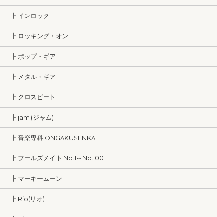
┣ インロック
┣ ロッキング・オン
┣ ポップ・ギア
┣ メタル・ギア
┣ クロスビート
┣ jam (ジャム)
┣ 音楽専科 ONGAKUSENKA
┣ フールズメイト No.1～No.100
┣ マーキームーン
┣ Rio(リオ)