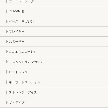
┣ ザ・ミュージック
┣ BURRN!他
┣ ベース・マガジン
┣ プレイヤー
┣ スヌーザー
┣ DOLL (ZOO含む)
┣ リズム＆ドラムマガジン
┣ ビートレッグ
┣ キーボードスペシャル
┣ ストレンジ・デイズ
┣ ザ・ディグ