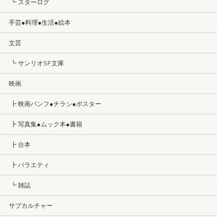
┗ スターログ
手芸●料理●生活●絵本
文芸
┗ サンリオSF文庫
映画
┣ 映画パンフ●チラシ●ポスター
┣ 写真集●ムック本●書籍
┣ 台本
┣ バラエティ
┗ 雑誌
サブカルチャー