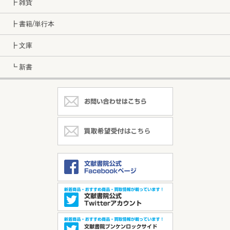
┣ 雑貨
┣ 書籍/単行本
┣ 文庫
┗ 新書