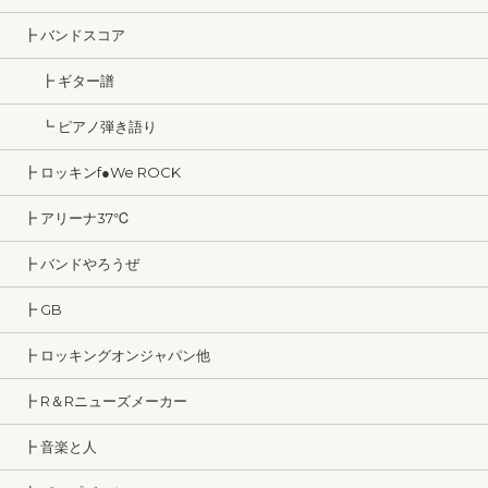
┣ バンドスコア
┣ ギター譜
┗ ピアノ弾き語り
┣ ロッキンf●We ROCK
┣ アリーナ37℃
┣ バンドやろうぜ
┣ GB
┣ ロッキングオンジャパン他
┣ R＆Rニューズメーカー
┣ 音楽と人