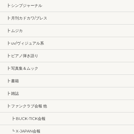
┣ シンプジャーナル
┣ 月刊カドカワ/ブレス
┣ ムジカ
┣ uv/ヴィジュアル系
┣ ピアノ弾き語り
┣ 写真集＆ムック
┣ 書籍
┣ 雑誌
┣ ファンクラブ会報 他
┣ BUCK-TICK会報
┗ X-JAPAN会報