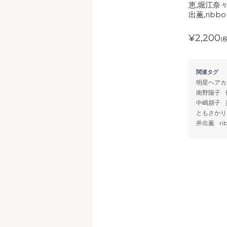
恵,堀江奈々
出薫,ribb
¥2,200
(
関連タグ
明星ヘアカ
南野陽子
中嶋朋子
ともさかり
井出薫
ri