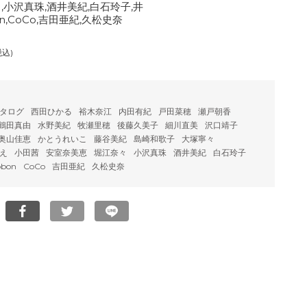
,小沢真珠,酒井美紀,白石玲子,井
on,CoCo,吉田亜紀,久松史奈
税込)
タログ
西田ひかる
裕木奈江
内田有紀
戸田菜穂
瀬戸朝香
鶴田真由
水野美紀
牧瀬里穂
後藤久美子
細川直美
沢口靖子
奥山佳恵
かとうれいこ
藤谷美紀
島崎和歌子
大塚寧々
え
小田茜
安室奈美恵
堀江奈々
小沢真珠
酒井美紀
白石玲子
bbon
CoCo
吉田亜紀
久松史奈