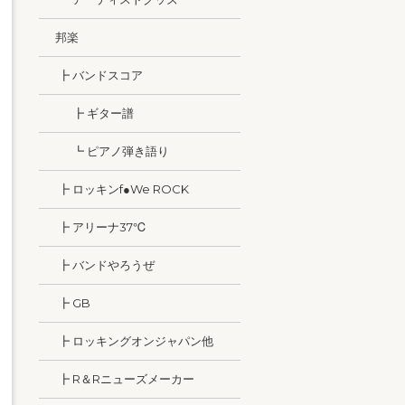
邦楽
┣ バンドスコア
┣ ギター譜
┗ ピアノ弾き語り
┣ ロッキンf●We ROCK
┣ アリーナ37℃
┣ バンドやろうぜ
┣ GB
┣ ロッキングオンジャパン他
┣ R＆Rニューズメーカー