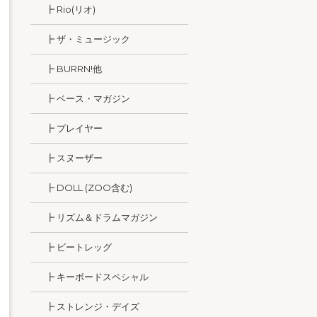
┣ Rio(リオ)
┣ ザ・ミュージック
┣ BURRN!他
┣ ベース・マガジン
┣ プレイヤー
┣ スヌーザー
┣ DOLL (ZOO含む)
┣ リズム＆ドラムマガジン
┣ ビートレッグ
┣ キーボードスペシャル
┣ ストレンジ・デイズ