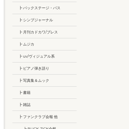
┣ バックステージ・パス
┣ シンプジャーナル
┣ 月刊カドカワ/ブレス
┣ ムジカ
┣ uv/ヴィジュアル系
┣ ピアノ弾き語り
┣ 写真集＆ムック
┣ 書籍
┣ 雑誌
┣ ファンクラブ会報 他
┣ BUCK-TICK会報