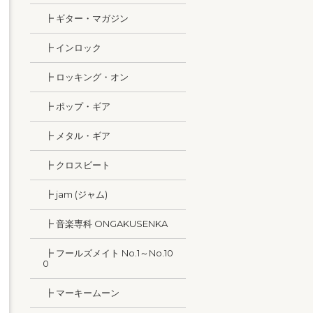
┣ ギター・マガジン
┣ インロック
┣ ロッキング・オン
┣ ポップ・ギア
┣ メタル・ギア
┣ クロスビート
┣ jam (ジャム)
┣ 音楽専科 ONGAKUSENKA
┣ フールズメイト No.1～No.10
0
┣ マーキームーン