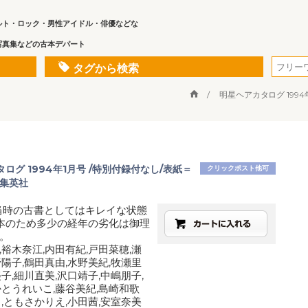
ルト・ロック・男性アイドル・俳優などな
写真集などの古本デパート
タグから検索
明星ヘアカタログ 199
ログ 1994年1月号 /特別付録付なし/表紙＝
クリックポスト他可
/集英社
当時の古書としてはキレイな状態
本のため多少の経年の劣化は御理
。
,裕木奈江,内田有紀,戸田菜穂,瀬
野陽子,鶴田真由,水野美紀,牧瀬里
子,細川直美,沢口靖子,中嶋朋子,
かとうれいこ,藤谷美紀,島崎和歌
々,ともさかりえ,小田茜,安室奈美