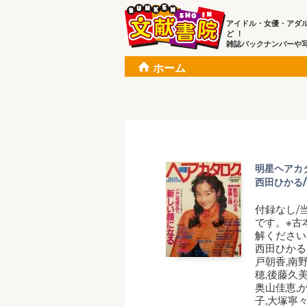
アイドル・女優・アダ
ど ！
雑誌バックナンバーや
ホーム
明星ヘアカタ
西田ひかる
付録なし/
です。※古
解ください
西田ひかる
戸朝香,南
穂,後藤久美
奥山佳恵,
子,大塚寧