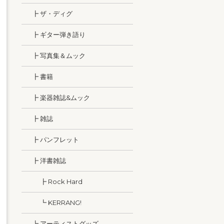
┣ ザ・ディグ
┣ ギター弾き語り
┣ 写真集＆ムック
┣ 書籍
┣ 楽器雑誌&ムック
┣ 雑誌
┣ パンフレット
┣ 洋書雑誌
┣ Rock Hard
┗ KERRANG!
┗ アーティストグッズ