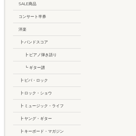
SALE商品
コンサート半券
洋楽
┣ バンドスコア
┣ ピアノ弾き語り
┗ ギター譜
┣ ビバ・ロック
┣ ロック・ショウ
┣ ミュージック・ライフ
┣ ヤング・ギター
┣ キーボード・マガジン