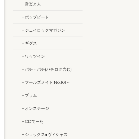
┣ 音楽と人
┣ ポップビート
┣ ジェイロックマガジン
┣ ギグス
┣ ワッツイン
┣ パチ・パチ(パチロク含む)
┣ フールズメイト No.101～
┣ プラム
┣ オンステージ
┣ CDでーた
┣ ショックス●ヴィシャス