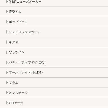
┣ R＆Rニューズメーカー
┣ 音楽と人
┣ ポップビート
┣ ジェイロックマガジン
┣ ギグス
┣ ワッツイン
┣ パチ・パチ(パチロク含む)
┣ フールズメイト No.101～
┣ プラム
┣ オンステージ
┣ CDでーた