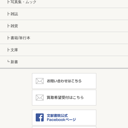
┣ 写真集・ムック
┣ 雑誌
┣ 雑貨
┣ 書籍/単行本
┣ 文庫
┗ 新書