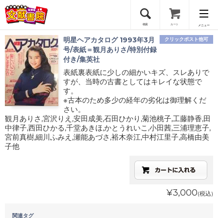
検索
カート
メニュー
明星ヘアカタログ 1993年3月
クリックポスト他可
会員登録
号/表紙＝観月ありさ/特別付録
付き/集英社
表紙裏表紙に少しの細かいキズ、スレありで
ログイン
すが、当時の古書としてはキレイな状態で
す。
※古本のため多少の経年の劣化は御理解くだ
さい。
観月ありさ,宮沢りえ,安田成美,石田ひかり,菊池桃子,工藤静香,田
中律子,西田ひかる,千堂あきほ,かとうれいこ,小田茜,三浦理恵子,
宮前真樹,細川ふみえ,瀬能あづさ,裕木奈江,中村江里子,高橋由美
子他
¥3,000
(税込)
関連タグ