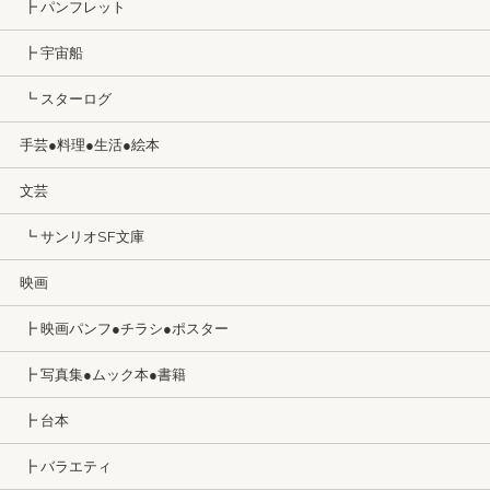
┣ パンフレット
┣ 宇宙船
┗ スターログ
手芸●料理●生活●絵本
文芸
┗ サンリオSF文庫
映画
┣ 映画パンフ●チラシ●ポスター
┣ 写真集●ムック本●書籍
┣ 台本
┣ バラエティ