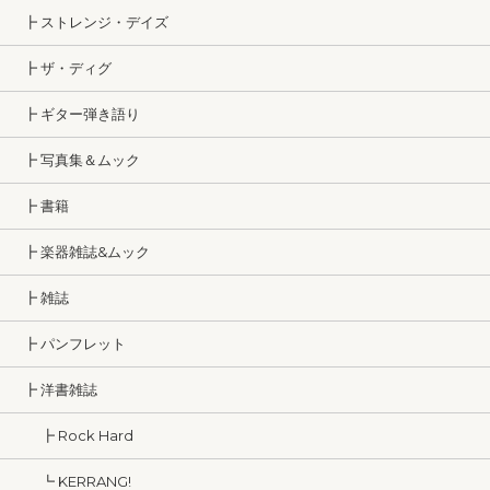
┣ ストレンジ・デイズ
┣ ザ・ディグ
┣ ギター弾き語り
┣ 写真集＆ムック
┣ 書籍
┣ 楽器雑誌&ムック
┣ 雑誌
┣ パンフレット
┣ 洋書雑誌
┣ Rock Hard
┗ KERRANG!