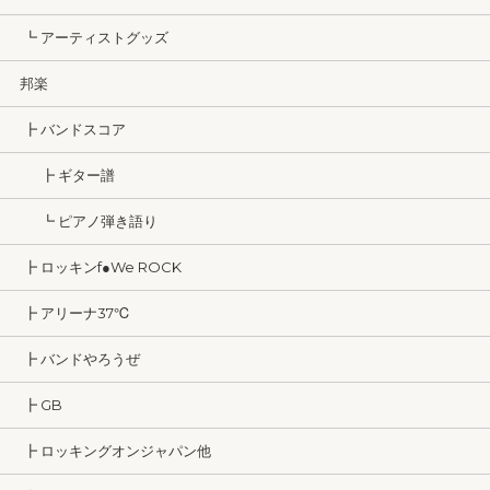
┗ アーティストグッズ
邦楽
┣ バンドスコア
┣ ギター譜
┗ ピアノ弾き語り
┣ ロッキンf●We ROCK
┣ アリーナ37℃
┣ バンドやろうぜ
┣ GB
┣ ロッキングオンジャパン他