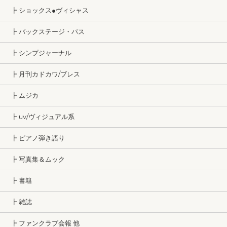
┣ ショックス●ヴィシャス
┣ バックステージ・パス
┣ シンプジャーナル
┣ 月刊カドカワ/ブレス
┣ ムジカ
┣ uv/ヴィジュアル系
┣ ピアノ弾き語り
┣ 写真集＆ムック
┣ 書籍
┣ 雑誌
┣ ファンクラブ会報 他