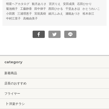
明星ヘアカタログ
観月ありさ
宮沢りえ
安田成美
石田ひかり
菊池桃子
工藤静香
田中律子
西田ひかる
千堂あきほ
かとうれいこ
小田茜
三浦理恵子
宮前真樹
細川ふみえ
瀬能あづさ
裕木奈江
中村江里子
高橋由美子
category
新着商品
店長のおすすめ
フライヤー
┣ 洋楽チラシ