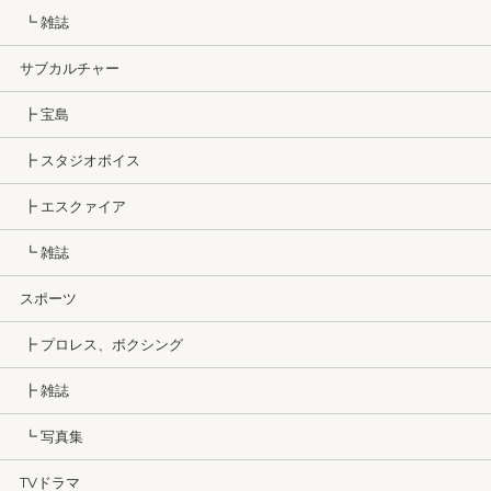
┗ 雑誌
サブカルチャー
┣ 宝島
┣ スタジオボイス
┣ エスクァイア
┗ 雑誌
スポーツ
┣ プロレス、ボクシング
┣ 雑誌
┗ 写真集
TVドラマ