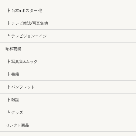
┣ 台本●ポスター 他
┣ テレビ雑誌/写真集他
┗ テレビジョンエイジ
昭和芸能
┣ 写真集&ムック
┣ 書籍
┣ パンフレット
┣ 雑誌
┗ グッズ
セレクト商品