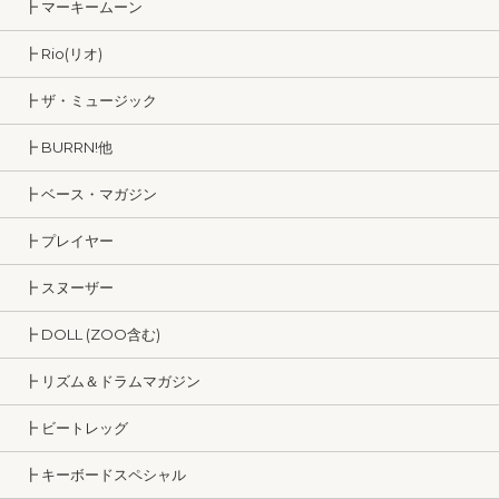
┣ マーキームーン
┣ Rio(リオ)
┣ ザ・ミュージック
┣ BURRN!他
┣ ベース・マガジン
┣ プレイヤー
┣ スヌーザー
┣ DOLL (ZOO含む)
┣ リズム＆ドラムマガジン
┣ ビートレッグ
┣ キーボードスペシャル