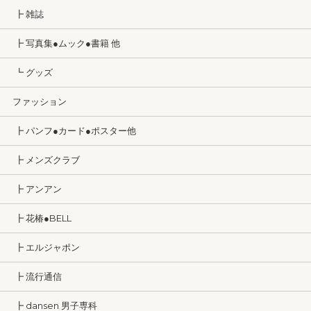
┣ 雑誌
┣ 写真集●ムック●書籍 他
┗ グッズ
ファッション
┣ パンフ●カード●ポスター他
┣ メンズクラブ
┣ アンアン
┣ 花椿●BELL
┣ エルジャポン
┣ 流行通信
┣ dansen 男子専科