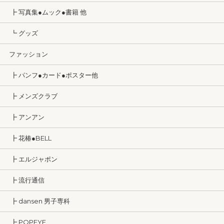
┣ 写真集●ムック●書籍 他
┗ グッズ
ファッション
┣ パンフ●カード●ポスター他
┣ メンズクラブ
┣ アンアン
┣ 花椿●BELL
┣ エルジャポン
┣ 流行通信
┣ dansen 男子専科
┣ POPEYE