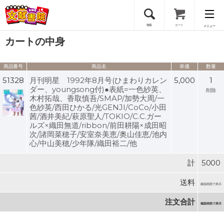
検索
カート
メニュー
カートの中身
会員登録
商品番号
商品名
単価
数量
ログイン
51328
月刊明星 1992年8月号(ひまわりカレン
5,000
1
ダー、youngsong付)●表紙=一色紗英、
削除
木村拓哉、香取慎吾/SMAP/加勢大周/一
色紗英/西田ひかる/光GENJI/CoCo/小田
茜/酒井美紀/萩原聖人/TOKIO/C.C.ガー
ルズ×織田無道/ribbon/前田耕陽×成田昭
次/諸岡菜穂子/安室奈美恵/奥山佳恵/池内
心/中山美穂/少年隊/織田裕二/他
計
5000
送料
確認画面で表示
注文合計
確認画面で表示