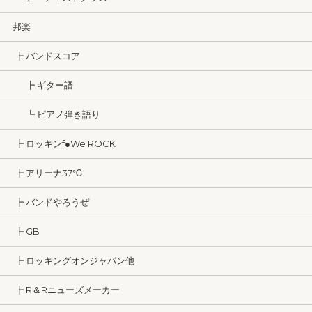
邦楽
┣ バンドスコア
┣ ギター譜
┗ ピアノ弾き語り
┣ ロッキンf●We ROCK
┣ アリーナ37℃
┣ バンドやろうぜ
┣ GB
┣ ロッキングオンジャパン他
┣ R＆Rニューズメーカー