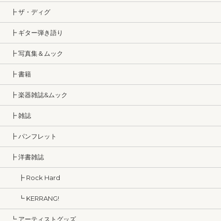
┣ ザ・ディグ
┣ ギター弾き語り
┣ 写真集＆ムック
┣ 書籍
┣ 楽器雑誌&ムック
┣ 雑誌
┣ パンフレット
┣ 洋書雑誌
┣ Rock Hard
┗ KERRANG!
┗ アーティストグッズ