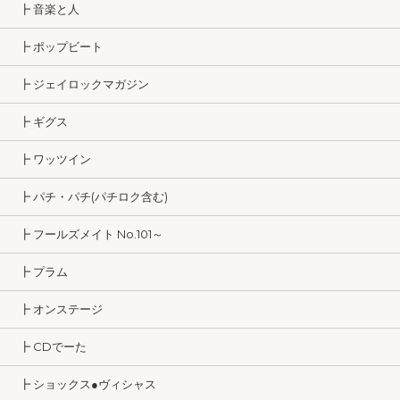
┣ 音楽と人
┣ ポップビート
┣ ジェイロックマガジン
┣ ギグス
┣ ワッツイン
┣ パチ・パチ(パチロク含む)
┣ フールズメイト No.101～
┣ プラム
┣ オンステージ
┣ CDでーた
┣ ショックス●ヴィシャス