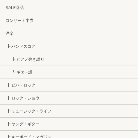
SALE商品
コンサート半券
洋楽
┣ バンドスコア
┣ ピアノ弾き語り
┗ ギター譜
┣ ビバ・ロック
┣ ロック・ショウ
┣ ミュージック・ライフ
┣ ヤング・ギター
┣ キーボード・マガジン