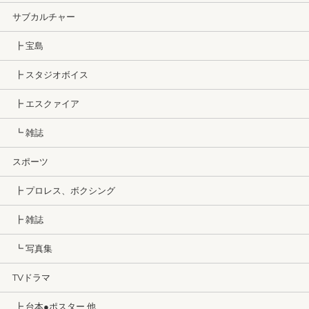
サブカルチャー
┣ 宝島
┣ スタジオボイス
┣ エスクァイア
┗ 雑誌
スポーツ
┣ プロレス、ボクシング
┣ 雑誌
┗ 写真集
TVドラマ
┣ 台本●ポスター 他