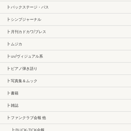
┣ バックステージ・パス
┣ シンプジャーナル
┣ 月刊カドカワ/ブレス
┣ ムジカ
┣ uv/ヴィジュアル系
┣ ピアノ弾き語り
┣ 写真集＆ムック
┣ 書籍
┣ 雑誌
┣ ファンクラブ会報 他
┣ BUCK-TICK会報