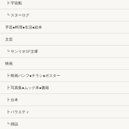
┣ 宇宙船
┗ スターログ
手芸●料理●生活●絵本
文芸
┗ サンリオSF文庫
映画
┣ 映画パンフ●チラシ●ポスター
┣ 写真集●ムック本●書籍
┣ 台本
┣ バラエティ
┗ 雑誌