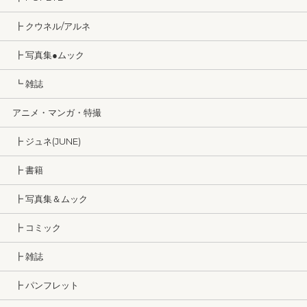
┣ クウネル/アルネ
┣ 写真集●ムック
┗ 雑誌
アニメ・マンガ・特撮
┣ ジュネ(JUNE)
┣ 書籍
┣ 写真集＆ムック
┣ コミック
┣ 雑誌
┣ パンフレット