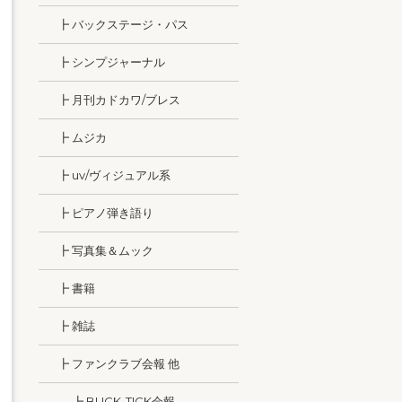
┣ バックステージ・パス
┣ シンプジャーナル
┣ 月刊カドカワ/ブレス
┣ ムジカ
┣ uv/ヴィジュアル系
┣ ピアノ弾き語り
┣ 写真集＆ムック
┣ 書籍
┣ 雑誌
┣ ファンクラブ会報 他
┣ BUCK-TICK会報