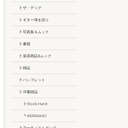
┣ ザ・ディグ
┣ ギター弾き語り
┣ 写真集＆ムック
┣ 書籍
┣ 楽器雑誌&ムック
┣ 雑誌
┣ パンフレット
┣ 洋書雑誌
┣ Rock Hard
┗ KERRANG!
┗ アーティストグッズ