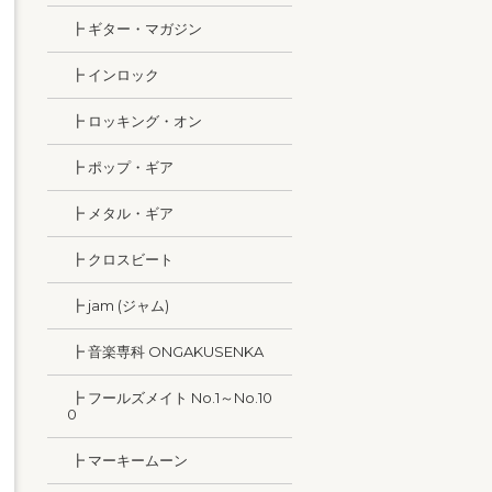
┣ ギター・マガジン
┣ インロック
┣ ロッキング・オン
┣ ポップ・ギア
┣ メタル・ギア
┣ クロスビート
┣ jam (ジャム)
┣ 音楽専科 ONGAKUSENKA
┣ フールズメイト No.1～No.10
0
┣ マーキームーン