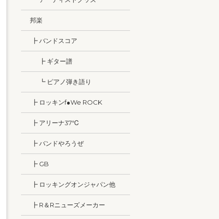
邦楽
┣ バンドスコア
┣ ギター譜
┗ ピアノ弾き語り
┣ ロッキンf●We ROCK
┣ アリーナ37℃
┣ バンドやろうぜ
┣ GB
┣ ロッキングオンジャパン他
┣ R＆Rニューズメーカー