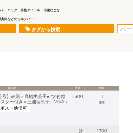
ルト・ロック・男性アイドル・俳優などな
写真集などの古本デパート
タグから検索
商品名
単価
数量
3月号】表紙＝高橋由美子●2大付録
1,300
1
ター付き＝三浦理恵子・VIVA)/
削除
クポスト他便可
計
1300