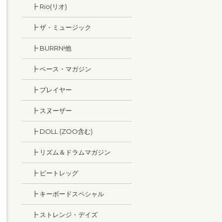
┣ Rio(リオ)
┣ ザ・ミュージック
┣ BURRN!他
┣ ベース・マガジン
┣ プレイヤー
┣ スヌーザー
┣ DOLL (ZOO含む)
┣ リズム＆ドラムマガジン
┣ ビートレッグ
┣ キーボードスペシャル
┣ ストレンジ・デイズ