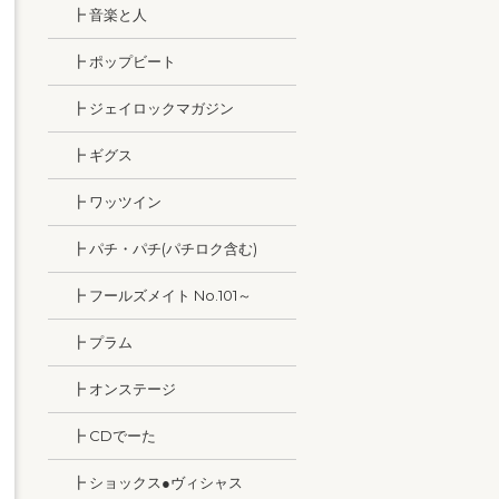
┣ 音楽と人
┣ ポップビート
┣ ジェイロックマガジン
┣ ギグス
┣ ワッツイン
┣ パチ・パチ(パチロク含む)
┣ フールズメイト No.101～
┣ プラム
┣ オンステージ
┣ CDでーた
┣ ショックス●ヴィシャス