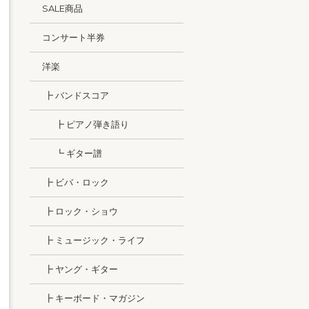
SALE商品
コンサート半券
洋楽
┣ バンドスコア
┣ ピアノ弾き語り
┗ ギター譜
┣ ビバ・ロック
┣ ロック・ショウ
┣ ミュージック・ライフ
┣ ヤング・ギター
┣ キーボード・マガジン