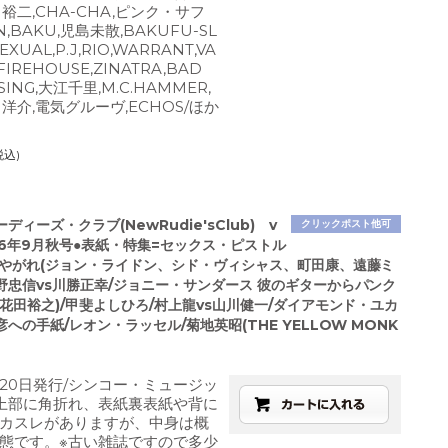
裕二,CHA-CHA,ピンク・サフ
,BAKU,児島未散,BAKUFU-SL
EXUAL,P.J,RIO,WARRANT,VA
,FIREHOUSE,ZINATRA,BAD
SING,大江千里,M.C.HAMMER,
江口洋介,電気グルーヴ,ECHOS/ほか
税込)
ディーズ・クラブ(NewRudie'sClub) v
クリックポスト他可
1996年9月秋号●表紙・特集=セックス・ピストル
しやがれ(ジョン・ライドン、シド・ヴィシャス、町田康、遠藤ミ
野忠信vs川勝正幸/ジョニー・サンダース 彼のギターからパンク
花田裕之)/甲斐よしひろ/村上龍vs山川健一/ダイアモンド・ユカ
への手紙/レオン・ラッセル/菊地英昭(THE YELLOW MONK
9月20日発行/シンコー・ミュージッ
上部に角折れ、表紙裏表紙や背に
カスレがありますが、中身は概
態です。※古い雑誌ですので多少