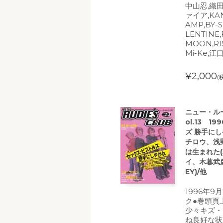
中山忍,織田
ァイア,KAN
AMP,BY-S
LENTINE
MOON,RI
Mi-Ke,
¥2,000
(
ニュー・ルー
ol.13 
ズ 勝手に
チロウ、浅
は生まれた(
イ、木暮武彦
EY)/他
1996年
ク●巻頭頁
少々キズ・
ね良好な状