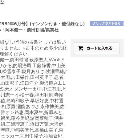
込)
1991年6月号】(ヤンソン付き・他付録なし)
クリックポスト他可
o・岡本健一・前田耕陽/集英社
録なし/当時の古書としては酷い
りません。※古本のため多少の経
理解ください。
本健一,前田耕陽,萩原聖人,Wink,S
ひかる,的場浩司,工藤静香,中山美
JI,松雪泰子,観月ありさ,牧瀬里穂,r
加勢大周,吉田栄作,田村英里子,忍者,
山田邦子,江口洋介,柳沢慎吾,L.L.
RS,天才ダンサー田中,中江有里,と
美川憲一,小松千春,神田利則,寺尾
早苗,島崎和歌子,早坂好恵,中村通
,相原勇,瀬能あづさ,永作博美,佐
上雅オン路恵,岡本夏生,折原みと,
戸留美,藤谷美紀,諸岡菜穂子,酒井
組,三浦理恵子,浜田万葉,大沢健,
少年隊,中嶋美智代,高橋由美子,菊
チェッカーズ,田中陽子,稲垣吾郎,