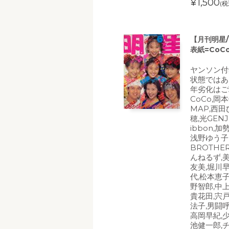
¥1,500
(税
【月刊明星/
表紙=CoC
ヤンソン付
状態ではあ
年劣化はご
CoCo,岡
MAP,西田
穂,光GEN
ibbon,
浅野ゆう子,
BROTHE
んねるず,
友美,堀川
代,松本恵子
野智郎,中
貴花田,宍
法子,男闘呼
高岡早紀,
池健一郎,