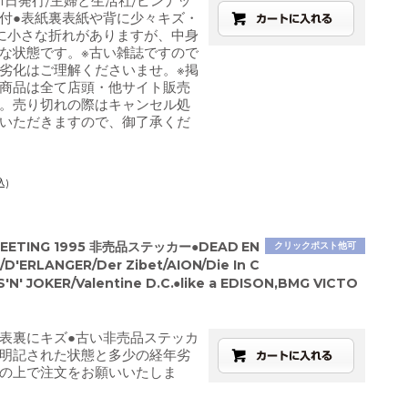
月1日発行/主婦と生活社/ピンナッ
付●表紙裏表紙や背に少々キズ・
に小さな折れがありますが、中身
な状態です。※古い雑誌ですので
劣化はご理解くださいませ。※掲
商品は全て店頭・他サイト販売
。売り切れの際はキャンセル処
いただきますので、御了承くだ
込)
MEETING 1995 非売品ステッカー●DEAD EN
クリックポスト他可
D'ERLANGER/Der Zibet/AION/Die In C
S'N' JOKER/Valentine D.C.●like a EDISON,BMG VICTO
表裏にキズ●古い非売品ステッカ
明記された状態と多少の経年劣
の上で注文をお願いいたしま