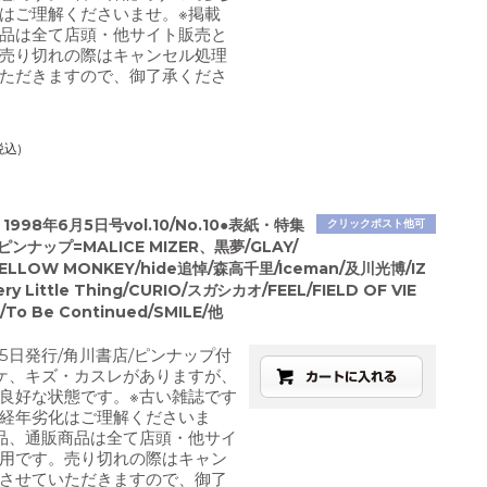
はご理解くださいませ。※掲載
品は全て店頭・他サイト販売と
売り切れの際はキャンセル処理
ただきますので、御了承くださ
税込)
998年6月5日号vol.10/No.10●表紙・特集
クリックポスト他可
/ピンナップ=MALICE MIZER、黒夢/GLAY/
 YELLOW MONKEY/hide追悼/森高千里/Iceman/及川光博/IZ
ery Little Thing/CURIO/スガシカオ/FEEL/FIELD OF VIE
o Be Continued/SMILE/他
月5日発行/角川書店/ピンナップ付
ケ、キズ・カスレがありますが、
良好な状態です。※古い雑誌です
経年劣化はご理解くださいま
品、通販商品は全て店頭・他サイ
用です。売り切れの際はキャン
させていただきますので、御了