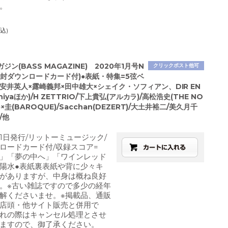
。
込)
ジン(BASS MAGAZINE) 2020年1月号N
クリックポスト他可
未開封ダウンロードカード付)●表紙・特集=5弦ベ
安井英人×露崎義邦×田中雄大×シェイク・ソフィアン、DIR EN
shiyaほか)/H ZETTRIO/下上貴弘(アルカラ)/高松浩史(THE NO
)×圭(BAROQUE)/Sacchan(DEZERT)/大土井裕二/美久月千
/他
月1日発行/リットーミュージック/
ロードカード付/収録スコア=
」「夢の中へ」「ワインレッド
陽水●表紙裏表紙や背に少々キ
がありますが、中身は概ね良好
。※古い雑誌ですので多少の経年
解くださいませ。※掲載品、通販
店頭・他サイト販売と併用で
れの際はキャンセル処理とさせ
ますので、御了承ください。