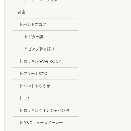
邦楽
┣ バンドスコア
┣ ギター譜
┗ ピアノ弾き語り
┣ ロッキンf●We ROCK
┣ アリーナ37℃
┣ バンドやろうぜ
┣ GB
┣ ロッキングオンジャパン他
┣ R＆Rニューズメーカー