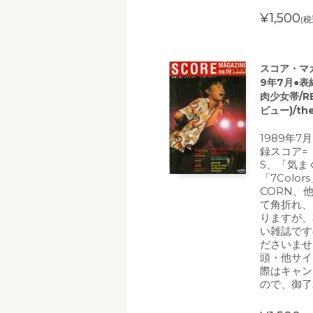
¥1,500
(税
スコア・マガジ
9年7月●
肉少女帯/RE
ビュー)/the
1989年7
録スコア=「
S、「気まぐ
「7Colo
CORN、
て角折れ、
りますが、
い雑誌です
ださいませ
頭・他サイ
際はキャン
ので、御了