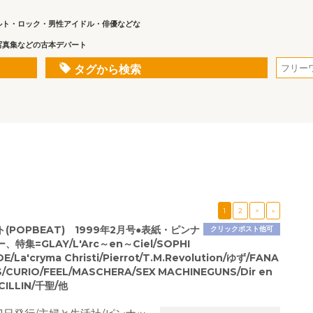
ルト・ロック・男性アイドル・俳優などな
写真集などの古本デパート
タグから検索
1
2
>
»
(POPBEAT) 1999年2月号●表紙・ピンナ
クリックポスト他可
特集=GLAY/L'Arc～en～Ciel/SOPHI
/La'cryma Christi/Pierrot/T.M.Revolution/ゆず/FANA
IS/CURIO/FEEL/MASCHERA/SEX MACHINEGUNS/Dir en
ICILLIN/千聖/他