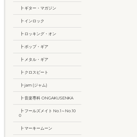
┣ ギター・マガジン
┣ インロック
┣ ロッキング・オン
┣ ポップ・ギア
┣ メタル・ギア
┣ クロスビート
┣ jam (ジャム)
┣ 音楽専科 ONGAKUSENKA
┣ フールズメイト No.1～No.10
0
┣ マーキームーン