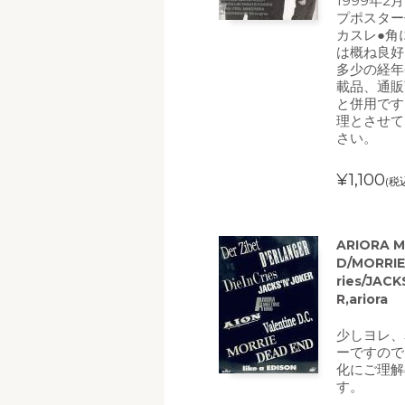
1999年2
プポスター
カスレ●角
は概ね良好
多少の経年
載品、通販
と併用です
理とさせて
さい。
¥1,100
(税
ARIORA 
D/MORRIE/
ries/JACK
R,ariora
少しヨレ、
ーですので
化にご理解
す。