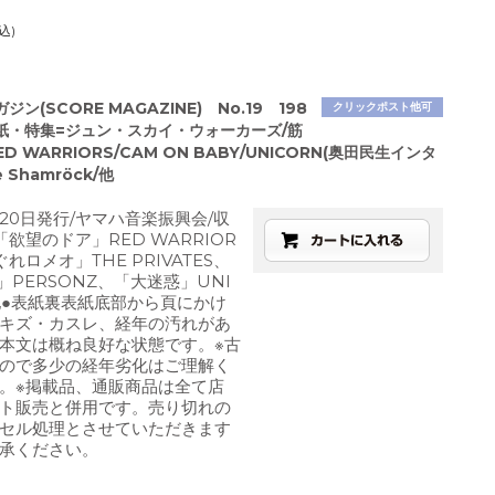
込)
ン(SCORE MAGAZINE) No.19 198
クリックポスト他可
表紙・特集=ジュン・スカイ・ウォーカーズ/筋
D WARRIORS/CAM ON BABY/UNICORN(奥田民生インタ
 Shamröck/他
月20日発行/ヤマハ音楽振興会/収
欲望のドア」RED WARRIOR
れロメオ」THE PRIVATES、
rs」PERSONZ、「大迷惑」UNI
他●表紙裏表紙底部から頁にかけ
キズ・カスレ、経年の汚れがあ
本文は概ね良好な状態です。※古
ので多少の経年劣化はご理解く
。※掲載品、通販商品は全て店
ト販売と併用です。売り切れの
セル処理とさせていただきます
承ください。