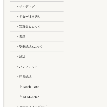
┣ ザ・ディグ
┣ ギター弾き語り
┣ 写真集＆ムック
┣ 書籍
┣ 楽器雑誌&ムック
┣ 雑誌
┣ パンフレット
┣ 洋書雑誌
┣ Rock Hard
┗ KERRANG!
┗ アーティストグッズ