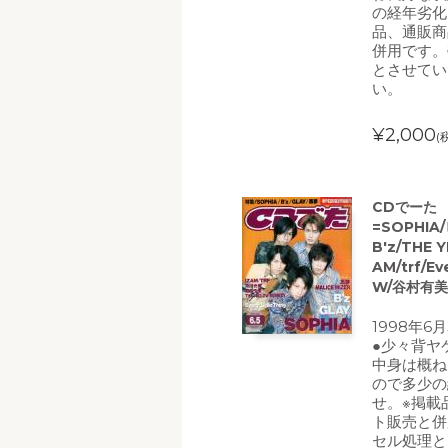
の経年劣化
品、通販商
併用です。
とさせてい
い。
¥2,000
(
CDでーた 1
=SOPHIA
B'z/THE
AM/trf/Ev
W/谷村有美/T
1998年6
●少々背ヤ
中身は概ね
ので多少の
せ。※掲載
ト販売と併
セル処理と