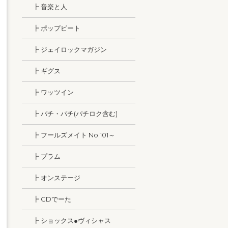
┣ 音楽と人
┣ ポップビート
┣ ジェイロックマガジン
┣ ギグス
┣ ワッツイン
┣ パチ・パチ(パチロク含む)
┣ フールズメイト No.101～
┣ プラム
┣ オンステージ
┣ CDでーた
┣ ショックス●ヴィシャス