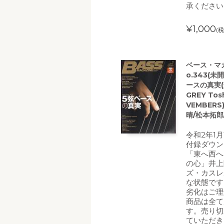
承ください
¥1,000
(税
ベース・マガ
o.343(
ースの真実(
GREY To
VEMBERS
晴/松本拓郎
令和2年1
付録ダウン
「東へ西へ
の心」井上
ズ・カスレ
な状態です
劣化はご理
商品は全て
す。売り切
ていただき