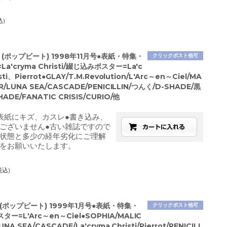
込)
T (ポップビート) 1998年11月号●表紙・特集・
クリックポスト他可
a'cryma Christi/綴じ込みポスター=La'c
sti、Pierrot●GLAY/T.M.Revolution/L'Arc～en～Ciel/MA
ER/LUNA SEA/CASCADE/PENICILLIN/つんく/D-SHADE/黒
HADE/FANATIC CRISIS/CURIO/他
表紙にキズ、カスレ●書き込み、
ございません●古い雑誌ですので
状態と多少の経年劣化にご理解
をお願いいたします。
税込)
T(ポップビート) 1999年1月号●表紙・特集・
クリックポスト他可
ー=L'Arc～en～Ciel●SOPHIA/MALIC
UNA SEA/CASCADE/La'cryma Christi/Pierrot/PENICILL