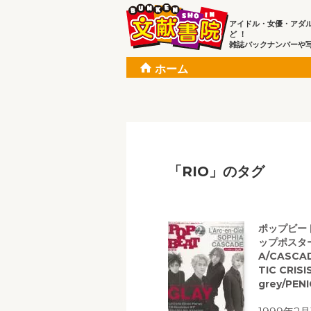
アイドル・女優・アダ
ど ！
雑誌バックナンバーや
ホーム
「RIO」のタグ
ポップビート
ップポスター、
A/CASCADE
TIC CRIS
grey/PEN