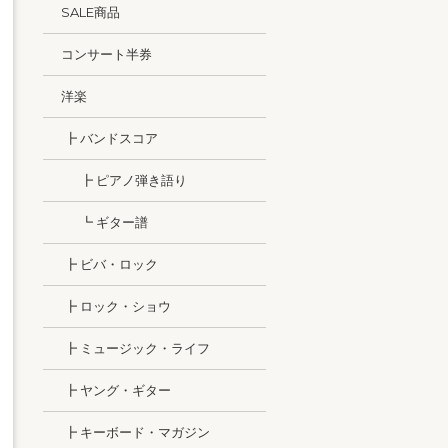
SALE商品
コンサート半券
洋楽
┣ バンドスコア
┣ ピアノ弾き語り
┗ ギター譜
┣ ビバ・ロック
┣ ロック・ショウ
┣ ミュージック・ライフ
┣ ヤング・ギター
┣ キーボード・マガジン