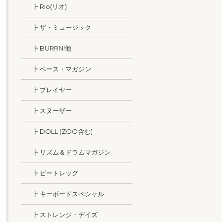
┣ Rio(リオ)
┣ ザ・ミュージック
┣ BURRN!他
┣ ベース・マガジン
┣ プレイヤー
┣ スヌーザー
┣ DOLL (ZOO含む)
┣ リズム＆ドラムマガジン
┣ ビートレッグ
┣ キーボードスペシャル
┣ ストレンジ・デイズ