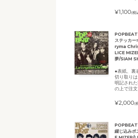
¥1,100
(税
POPBEA
ステッカー=L
ryma Chri
LICE MIZ
夢/SIAM S
●表紙、裏
切り取りは
明記された
の上で注文
¥2,000
(
POPBEA
綴じ込みポスタ
E MIZER/L