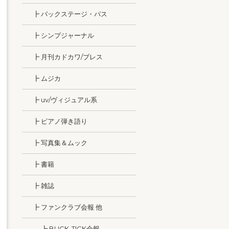
┣ バックステージ・パス
┣ シンプジャーナル
┣ 月刊カドカワ/ブレス
┣ ムジカ
┣ uv/ヴィジュアル系
┣ ピアノ弾き語り
┣ 写真集＆ムック
┣ 書籍
┣ 雑誌
┣ ファンクラブ会報 他
┣ BUCK-TICK会報