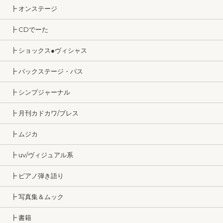
┣ オンステージ
┣ CDでーた
┣ ショックス●ヴィシャス
┣ バックステージ・パス
┣ シンプジャーナル
┣ 月刊カドカワ/ブレス
┣ ムジカ
┣ uv/ヴィジュアル系
┣ ピアノ弾き語り
┣ 写真集＆ムック
┣ 書籍