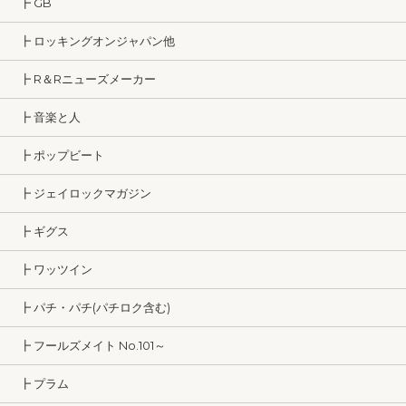
┣ GB
┣ ロッキングオンジャパン他
┣ R＆Rニューズメーカー
┣ 音楽と人
┣ ポップビート
┣ ジェイロックマガジン
┣ ギグス
┣ ワッツイン
┣ パチ・パチ(パチロク含む)
┣ フールズメイト No.101～
┣ プラム