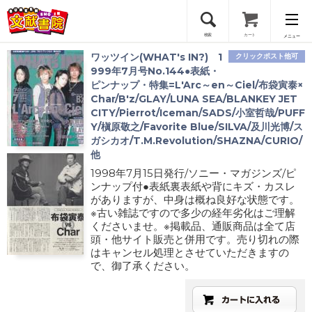
検索
カート
メニュー
ワッツイン(WHAT's IN?) 1
クリックポスト他可
会員登録
999年7月号No.144●表紙・
ピンナップ・特集=L'Arc～en～Ciel/布袋寅泰×
Char/B'z/GLAY/LUNA SEA/BLANKEY JET
ログイン
CITY/Pierrot/Iceman/SADS/小室哲哉/PUFF
Y/槇原敬之/Favorite Blue/SILVA/及川光博/ス
ガシカオ/T.M.Revolution/SHAZNA/CURIO/
他
1998年7月15日発行/ソニー・マガジンズ/ピ
ンナップ付●表紙裏表紙や背にキズ・カスレ
がありますが、中身は概ね良好な状態です。
※古い雑誌ですので多少の経年劣化はご理解
くださいませ。※掲載品、通販商品は全て店
頭・他サイト販売と併用です。売り切れの際
はキャンセル処理とさせていただきますの
で、御了承ください。