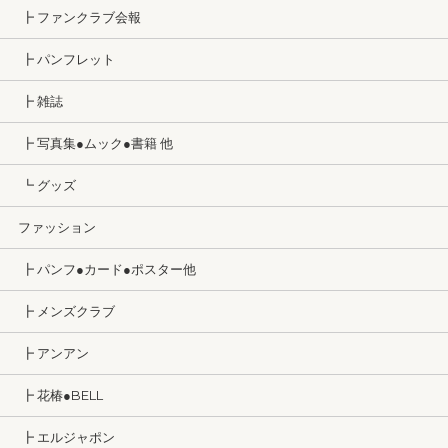
┣ ファンクラブ会報
┣ パンフレット
┣ 雑誌
┣ 写真集●ムック●書籍 他
┗ グッズ
ファッション
┣ パンフ●カード●ポスター他
┣ メンズクラブ
┣ アンアン
┣ 花椿●BELL
┣ エルジャポン