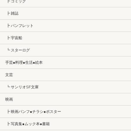
┣ コミック
┣ 雑誌
┣ パンフレット
┣ 宇宙船
┗ スターログ
手芸●料理●生活●絵本
文芸
┗ サンリオSF文庫
映画
┣ 映画パンフ●チラシ●ポスター
┣ 写真集●ムック本●書籍