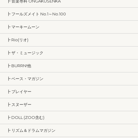
┣ 音楽専科 ONGAKUSENKA
┣ フールズメイト No.1～No.100
┣ マーキームーン
┣ Rio(リオ)
┣ ザ・ミュージック
┣ BURRN!他
┣ ベース・マガジン
┣ プレイヤー
┣ スヌーザー
┣ DOLL (ZOO含む)
┣ リズム＆ドラムマガジン