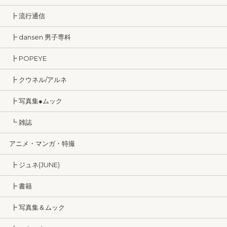
┣ 流行通信
┣ dansen 男子専科
┣ POPEYE
┣ クウネル/アルネ
┣ 写真集●ムック
┗ 雑誌
アニメ・マンガ・特撮
┣ ジュネ(JUNE)
┣ 書籍
┣ 写真集＆ムック