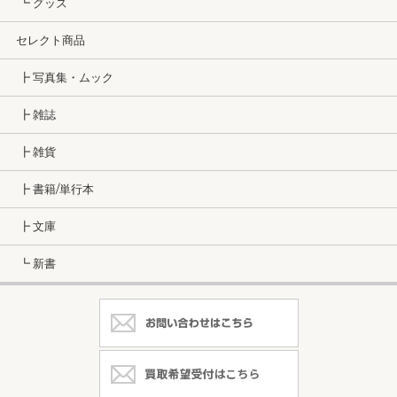
┗ グッズ
セレクト商品
┣ 写真集・ムック
┣ 雑誌
┣ 雑貨
┣ 書籍/単行本
┣ 文庫
┗ 新書