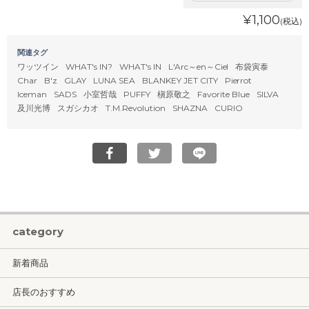
¥1,100
(税込)
関連タグ
ワッツイン
WHAT's IN?
WHAT's IN
L'Arc～en～Ciel
布袋寅泰
Char
B'z
GLAY
LUNA SEA
BLANKEY JET CITY
Pierrot
Iceman
SADS
小室哲哉
PUFFY
槇原敬之
Favorite Blue
SILVA
及川光博
スガシカオ
T.M.Revolution
SHAZNA
CURIO
category
新着商品
店長のおすすめ