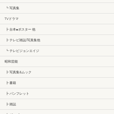
┗ 写真集
TVドラマ
┣ 台本●ポスター 他
┣ テレビ雑誌/写真集他
┗ テレビジョンエイジ
昭和芸能
┣ 写真集&ムック
┣ 書籍
┣ パンフレット
┣ 雑誌