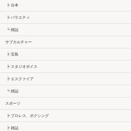
┣ 台本
┣ バラエティ
┗ 雑誌
サブカルチャー
┣ 宝島
┣ スタジオボイス
┣ エスクァイア
┗ 雑誌
スポーツ
┣ プロレス、ボクシング
┣ 雑誌