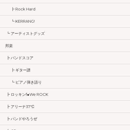
┣ Rock Hard
┗ KERRANG!
┗ アーティストグッズ
邦楽
┣ バンドスコア
┣ ギター譜
┗ ピアノ弾き語り
┣ ロッキンf●We ROCK
┣ アリーナ37℃
┣ バンドやろうぜ