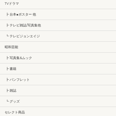
TVドラマ
┣ 台本●ポスター 他
┣ テレビ雑誌/写真集他
┗ テレビジョンエイジ
昭和芸能
┣ 写真集&ムック
┣ 書籍
┣ パンフレット
┣ 雑誌
┗ グッズ
セレクト商品