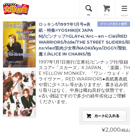
検索
カート
メニュー
ロッキンf/1997年1月号●表
クリックポスト他可
会員登録
紙・特集=YOSHIKI(X JAPA
N)/ピンナップ=GLAY●L'Arc～en～Ciel/RED
WARRIORS/hide/THE STREET SLIDERS/Ei
ログイン
ns:Vier/筋肉少女帯/NAOKI/kyo/ZIGGY/聖飢
魔Ⅱ/ALICE IN CHAINS/他
1997年1月1日発行/立東社/ピンナップ付/収録
スコア=「スカーズ」X JAPAN、「楽園」TH
E YELLOW MONKEY、「ワン・ウェイ・ド
ライヴァー」RED WARRIORS●表紙裏表紙
や背に少々スレ等がありますが、書き込み切
り取りはなく、中身は概ね良好な状態です。
※古い雑誌ですので多少の経年劣化はご理解
くださいませ。
¥2,000
(税込)