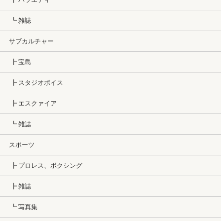
┗ 雑誌
サブカルチャー
┣ 宝島
┣ スタジオボイス
┣ エスクァイア
┗ 雑誌
スポーツ
┣ プロレス、ボクシング
┣ 雑誌
┗ 写真集