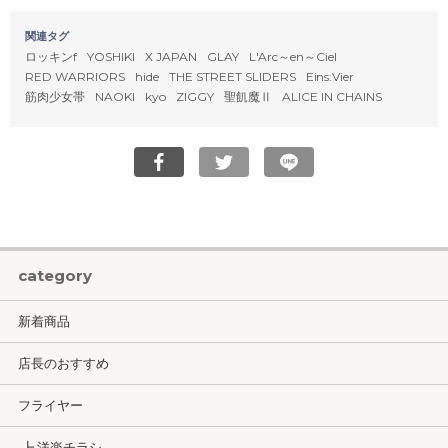
関連タグ
ロッキンf
YOSHIKI
X JAPAN
GLAY
L'Arc～en～Ciel
RED WARRIORS
hide
THE STREET SLIDERS
Eins:Vier
筋肉少女帯
NAOKI
kyo
ZIGGY
聖飢魔Ⅱ
ALICE IN CHAINS
category
新着商品
店長のおすすめ
フライヤー
┣ 洋楽チラシ