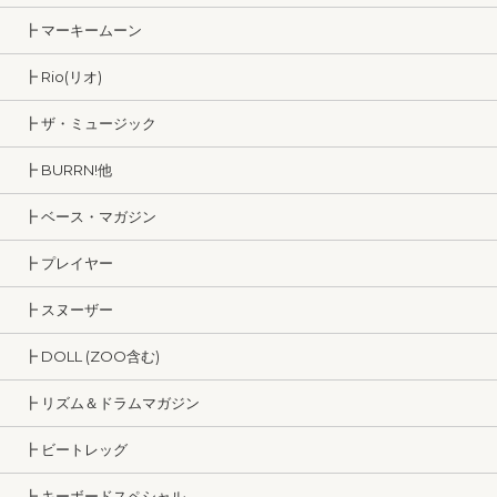
┣ マーキームーン
┣ Rio(リオ)
┣ ザ・ミュージック
┣ BURRN!他
┣ ベース・マガジン
┣ プレイヤー
┣ スヌーザー
┣ DOLL (ZOO含む)
┣ リズム＆ドラムマガジン
┣ ビートレッグ
┣ キーボードスペシャル