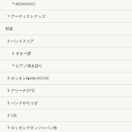
┗ KERRANG!
┗ アーティストグッズ
邦楽
┣ バンドスコア
┣ ギター譜
┗ ピアノ弾き語り
┣ ロッキンf●We ROCK
┣ アリーナ37℃
┣ バンドやろうぜ
┣ GB
┣ ロッキングオンジャパン他