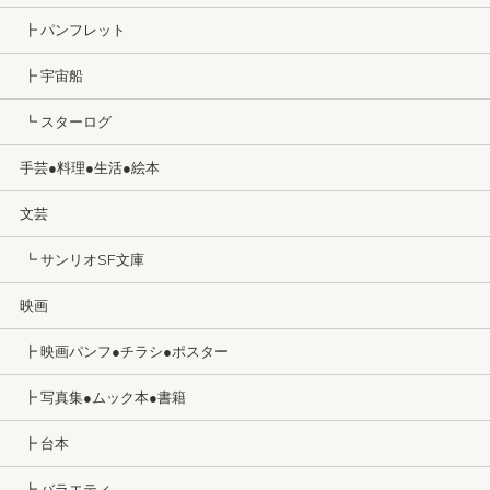
┣ パンフレット
┣ 宇宙船
┗ スターログ
手芸●料理●生活●絵本
文芸
┗ サンリオSF文庫
映画
┣ 映画パンフ●チラシ●ポスター
┣ 写真集●ムック本●書籍
┣ 台本
┣ バラエティ