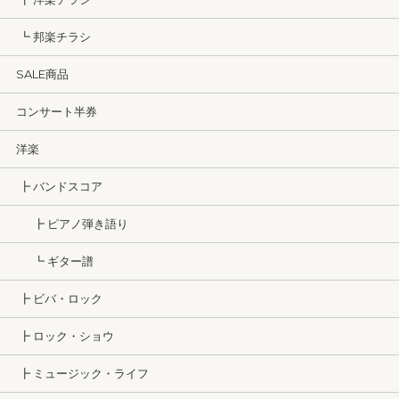
┗ 邦楽チラシ
SALE商品
コンサート半券
洋楽
┣ バンドスコア
┣ ピアノ弾き語り
┗ ギター譜
┣ ビバ・ロック
┣ ロック・ショウ
┣ ミュージック・ライフ