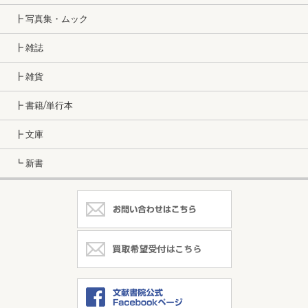
┣ 写真集・ムック
┣ 雑誌
┣ 雑貨
┣ 書籍/単行本
┣ 文庫
┗ 新書