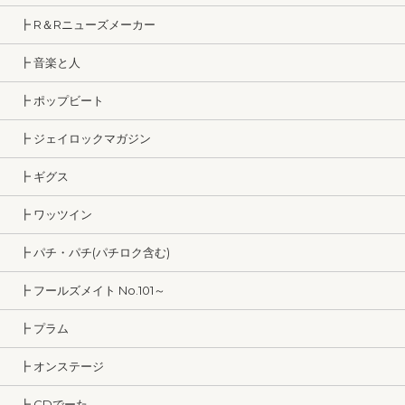
┣ R＆Rニューズメーカー
┣ 音楽と人
┣ ポップビート
┣ ジェイロックマガジン
┣ ギグス
┣ ワッツイン
┣ パチ・パチ(パチロク含む)
┣ フールズメイト No.101～
┣ プラム
┣ オンステージ
┣ CDでーた