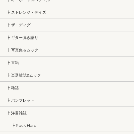
┣ ストレンジ・デイズ
┣ ザ・ディグ
┣ ギター弾き語り
┣ 写真集＆ムック
┣ 書籍
┣ 楽器雑誌&ムック
┣ 雑誌
┣ パンフレット
┣ 洋書雑誌
┣ Rock Hard