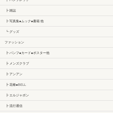
┣ 雑誌
┣ 写真集●ムック●書籍 他
┗ グッズ
ファッション
┣ パンフ●カード●ポスター他
┣ メンズクラブ
┣ アンアン
┣ 花椿●BELL
┣ エルジャポン
┣ 流行通信