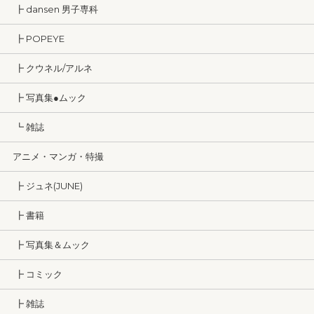
┣ dansen 男子専科
┣ POPEYE
┣ クウネル/アルネ
┣ 写真集●ムック
┗ 雑誌
アニメ・マンガ・特撮
┣ ジュネ(JUNE)
┣ 書籍
┣ 写真集＆ムック
┣ コミック
┣ 雑誌