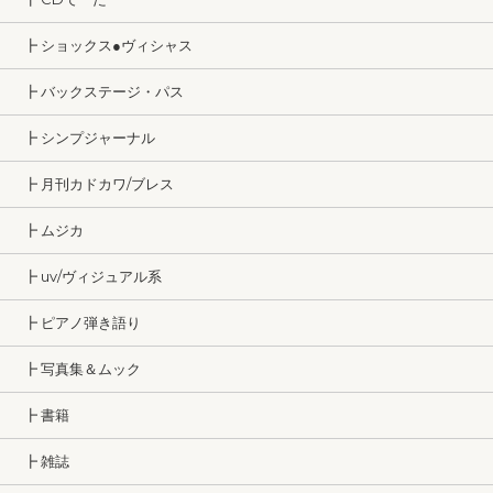
┣ ショックス●ヴィシャス
┣ バックステージ・パス
┣ シンプジャーナル
┣ 月刊カドカワ/ブレス
┣ ムジカ
┣ uv/ヴィジュアル系
┣ ピアノ弾き語り
┣ 写真集＆ムック
┣ 書籍
┣ 雑誌