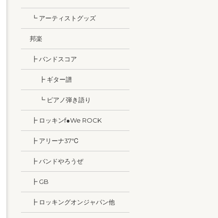
┗ アーティストグッズ
邦楽
┣ バンドスコア
┣ ギター譜
┗ ピアノ弾き語り
┣ ロッキンf●We ROCK
┣ アリーナ37℃
┣ バンドやろうぜ
┣ GB
┣ ロッキングオンジャパン他