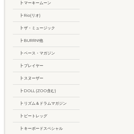
┣ マーキームーン
┣ Rio(リオ)
┣ ザ・ミュージック
┣ BURRN!他
┣ ベース・マガジン
┣ プレイヤー
┣ スヌーザー
┣ DOLL (ZOO含む)
┣ リズム＆ドラムマガジン
┣ ビートレッグ
┣ キーボードスペシャル