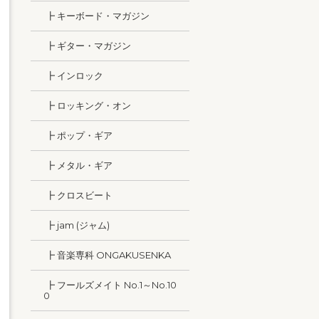
┣ キーボード・マガジン
┣ ギター・マガジン
┣ インロック
┣ ロッキング・オン
┣ ポップ・ギア
┣ メタル・ギア
┣ クロスビート
┣ jam (ジャム)
┣ 音楽専科 ONGAKUSENKA
┣ フールズメイト No.1～No.10
0