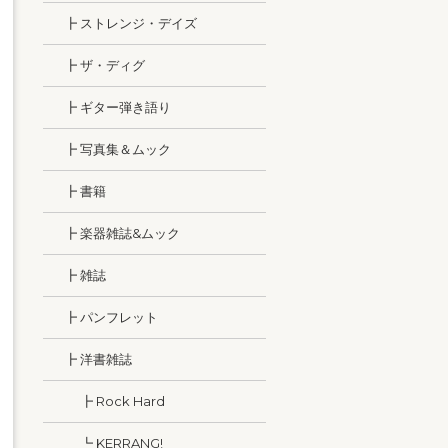
┣ ストレンジ・デイズ
┣ ザ・ディグ
┣ ギター弾き語り
┣ 写真集＆ムック
┣ 書籍
┣ 楽器雑誌&ムック
┣ 雑誌
┣ パンフレット
┣ 洋書雑誌
┣ Rock Hard
┗ KERRANG!