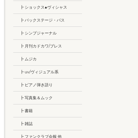
┣ ショックス●ヴィシャス
┣ バックステージ・パス
┣ シンプジャーナル
┣ 月刊カドカワ/ブレス
┣ ムジカ
┣ uv/ヴィジュアル系
┣ ピアノ弾き語り
┣ 写真集＆ムック
┣ 書籍
┣ 雑誌
┣ ファンクラブ会報 他