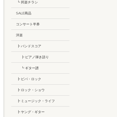
┗ 邦楽チラシ
SALE商品
コンサート半券
洋楽
┣ バンドスコア
┣ ピアノ弾き語り
┗ ギター譜
┣ ビバ・ロック
┣ ロック・ショウ
┣ ミュージック・ライフ
┣ ヤング・ギター