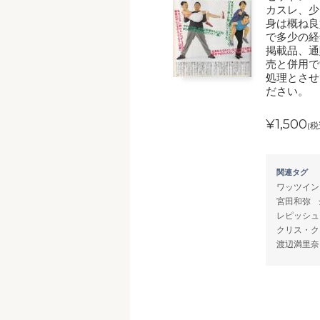
カスレ、少
身は概ね良
で多少の経
掲載品、通
売と併用で
処理とさせ
ださい。
¥1,500
(税
関連タグ
ワッツイン
宮田和弥
レピッシュ
クリス・ク
渡辺満里奈