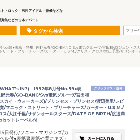
ルト・ロック・男性アイドル・俳優などな
写真集などの古本デパート
タグから検索
2年8月号No.59●表紙・特集=佐野元春/GO-BANG'Svs電気グルーヴ/宮田和弥(ジュ
リート・プリーチャーズ/カーター・U.S.M./クリス・クロス/大江千里/サザンオールスタ
HAT's IN?) 1992年8月号No.59●表
クリックポスト他可
野元春/GO-BANG'Svs電気グルーヴ/宮田和
・スカイ・ウォーカーズ)/プリンセス・プリンセス/渡辺美里/レピ
寛/マニック・ストリート・プリーチャーズ/カーター・U.S.M./
ス/大江千里/サザンオールスターズ/DATE OF BIRTH/渡辺満
Oカセットレーベル付
月15日発行/ソニー・マガジンズ/カ
ベル付●表紙裏表紙や背にキズ・