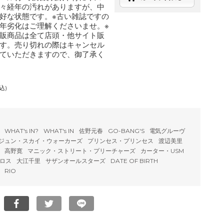
々経年の汚れがありますが、中
好な状態です。※古い雑誌ですの
年劣化はご理解くださいませ。※
販商品は全て店頭・他サイト販
す。売り切れの際はキャンセル
ていただきますので、御了承く
込)
WHAT's IN?
WHAT's IN
佐野元春
GO-BANG'S
電気グルーヴ
ジュン・スカイ・ウォーカーズ
プリンセス・プリンセス
渡辺美里
高野寛
マニック・ストリート・プリーチャーズ
カーター・USM
ロス
大江千里
サザンオールスターズ
DATE OF BIRTH
RIO