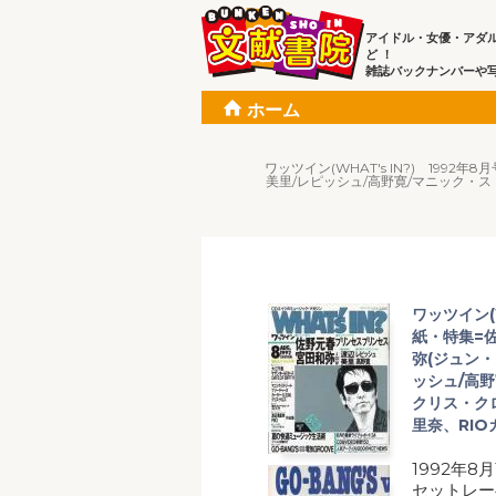
アイドル・女優・アダ
ど ！
雑誌バックナンバーや
ホーム
ワッツイン(WHAT's IN?) 199
美里/レピッシュ/高野寛/マニック・スト
ワッツイン(W
紙・特集=佐
弥(ジュン
ッシュ/高野
クリス・クロ
里奈、RI
1992年8
セットレー