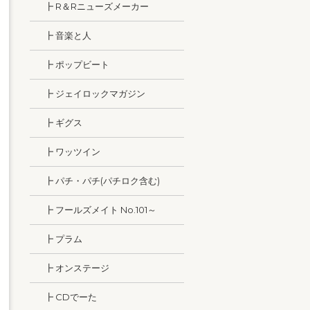
┣ R＆Rニューズメーカー
┣ 音楽と人
┣ ポップビート
┣ ジェイロックマガジン
┣ ギグス
┣ ワッツイン
┣ パチ・パチ(パチロク含む)
┣ フールズメイト No.101～
┣ プラム
┣ オンステージ
┣ CDでーた