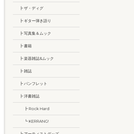
┣ ザ・ディグ
┣ ギター弾き語り
┣ 写真集＆ムック
┣ 書籍
┣ 楽器雑誌&ムック
┣ 雑誌
┣ パンフレット
┣ 洋書雑誌
┣ Rock Hard
┗ KERRANG!
┗ アーティストグッズ