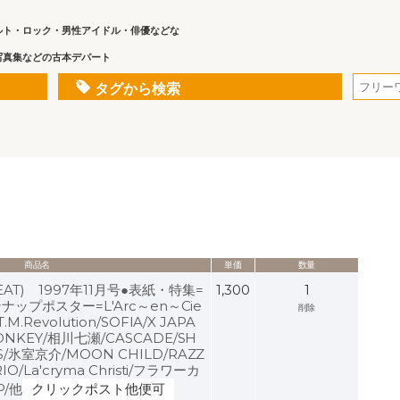
ルト・ロック・男性アイドル・俳優などな
写真集などの古本デパート
タグから検索
商品名
単価
数量
AT) 1997年11月号●表紙・特集=
1,300
1
ピンナップポスター=L'Arc～en～Cie
削除
.M.Revolution/SOFIA/X JAPA
ONKEY/相川七瀬/CASCADE/SH
S/氷室京介/MOON CHILD/RAZZ
IO/La'cryma Christi/フラワーカ
P/他
クリックポスト他便可