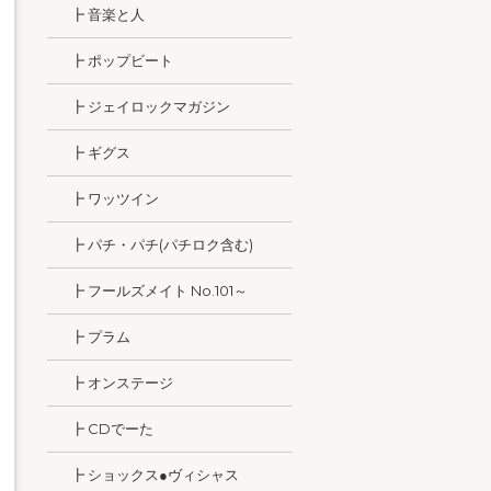
┣ 音楽と人
┣ ポップビート
┣ ジェイロックマガジン
┣ ギグス
┣ ワッツイン
┣ パチ・パチ(パチロク含む)
┣ フールズメイト No.101～
┣ プラム
┣ オンステージ
┣ CDでーた
┣ ショックス●ヴィシャス