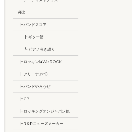
邦楽
┣ バンドスコア
┣ ギター譜
┗ ピアノ弾き語り
┣ ロッキンf●We ROCK
┣ アリーナ37℃
┣ バンドやろうぜ
┣ GB
┣ ロッキングオンジャパン他
┣ R＆Rニューズメーカー