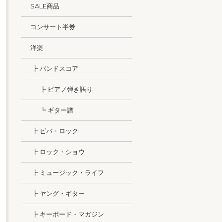
SALE商品
コンサート半券
洋楽
┣ バンドスコア
┣ ピアノ弾き語り
┗ ギター譜
┣ ビバ・ロック
┣ ロック・ショウ
┣ ミュージック・ライフ
┣ ヤング・ギター
┣ キーボード・マガジン