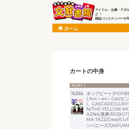
アイドル・女優・アダ
ど ！
雑誌バックナンバーや
ホーム
カートの中身
商品番号
15356
ポップビート(POPBE
L'Arc～en～Ciel/
l、CASCADE/GLAY/T
N/THE YELLOW M
AZNA/黒夢/ROBOT
MA TAZZ/Dear/CUR
ンパニーズ/DAPUM