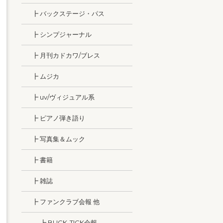
┣ バックステージ・パス
┣ シンプジャーナル
┣ 月刊カドカワ/ブレス
┣ ムジカ
┣ uv/ヴィジュアル系
┣ ピアノ弾き語り
┣ 写真集＆ムック
┣ 書籍
┣ 雑誌
┣ ファンクラブ会報 他
┣ BUCK-TICK会報