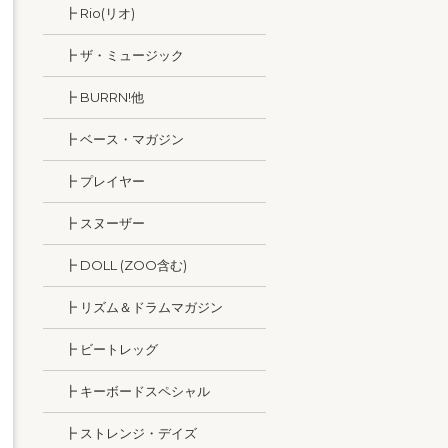
┣ Rio(リオ)
┣ ザ・ミュージック
┣ BURRN!他
┣ ベース・マガジン
┣ プレイヤー
┣ スヌーザー
┣ DOLL (ZOO含む)
┣ リズム＆ドラムマガジン
┣ ビートレッグ
┣ キーボードスペシャル
┣ ストレンジ・デイズ