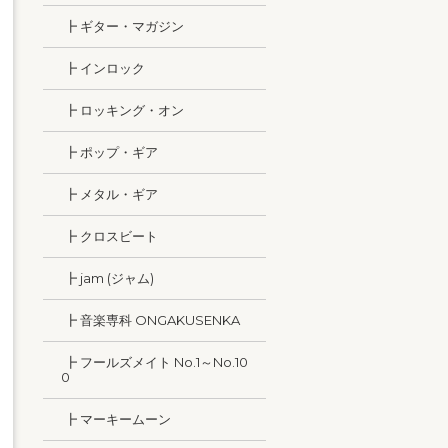
┣ ギター・マガジン
┣ インロック
┣ ロッキング・オン
┣ ポップ・ギア
┣ メタル・ギア
┣ クロスビート
┣ jam (ジャム)
┣ 音楽専科 ONGAKUSENKA
┣ フールズメイト No.1～No.10
0
┣ マーキームーン