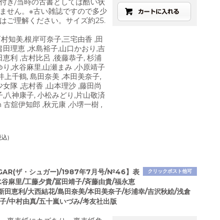
付き/当時の古書としては酷い状
ません。※古い雑誌ですので多少
はご理解ください。サイズ約25.
村知美,根岸可奈子,三宅由香 ,田
畠田理恵 ,水島裕子,山口かおり,吉
田恵利 ,古村比呂 ,後藤恭子, 杉浦
ゆり,水谷麻里,山瀬まみ ,小原靖子
 井上千鶴, 島田奈美 ,本田美奈子,
少女隊 ,志村香 ,山本理沙 ,藤田尚
子,八神康子, 小松みどり,片山敬済
 古舘伊知郎 ,秋元康 ,小堺一樹 ,
税込)
UGAR(ザ・シュガー)/1987年7月号/№46】表
クリックポスト他可
谷麻里/工藤夕貴/冨田靖子/斉藤由貴/福永恵
/新田恵利/大西結花/島田奈美/本田美奈子/杉浦幸/吉沢秋絵/浅倉
子/中村由真/五十嵐いづみ/考友社出版