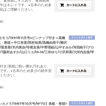
、裏表紙にキズあり、裏表紙角
中はキレイです。※古本のため多
化はご理解ください。
込)
 モモコ/1991年11月号●ピンナップ付き＝高橋
クリックポスト他可
紙・巻頭＝中江有里/西村知美/高橋由美子/柳沢
/亜里香/木内美歩/寺尾友美/中野理絵/山中すみか/河田純子/グロ
/森村あすか/山口リエ/HI-M/三井ゆり/小沢和美/大河内志保/学
付き/表紙に軽い擦れ汚れあり、
です。※古本のため多少の経年劣
ください。
込)
カメラ/1987年10月号/№70】表紙・巻頭=
クリックポスト他可