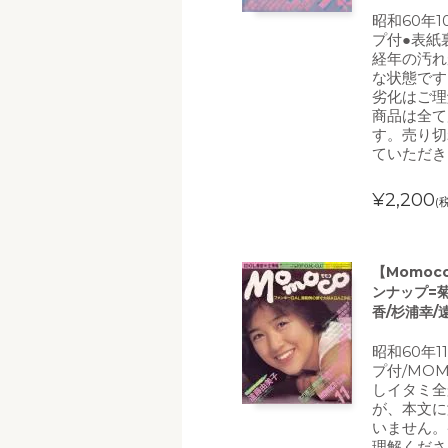
昭和60年1
プ付●表紙
経年の汚れ
な状態です
劣化はご理
商品は全て
す。売り切
ていただき
¥2,200
(
【Momoc
ンナップ=
香/杉浦幸/
昭和60年1
プ付/MO
しイタミ全
が、本文に
いません。
理解くださ