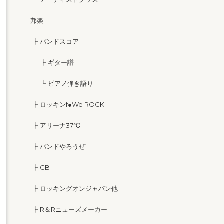
邦楽
┣ バンドスコア
┣ ギター譜
┗ ピアノ弾き語り
┣ ロッキンf●We ROCK
┣ アリーナ37℃
┣ バンドやろうぜ
┣ GB
┣ ロッキングオンジャパン他
┣ R＆Rニューズメーカー