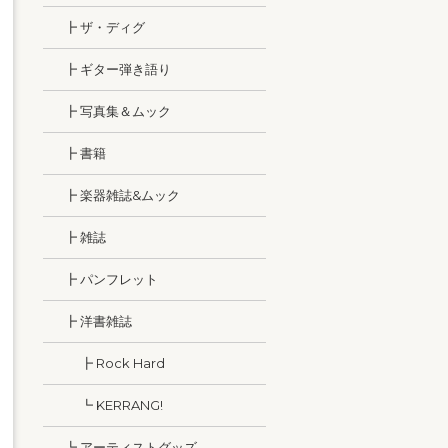
┣ ザ・ディグ
┣ ギター弾き語り
┣ 写真集＆ムック
┣ 書籍
┣ 楽器雑誌&ムック
┣ 雑誌
┣ パンフレット
┣ 洋書雑誌
┣ Rock Hard
┗ KERRANG!
┗ アーティストグッズ