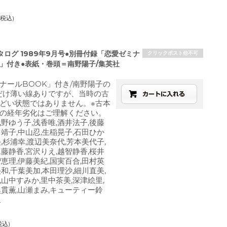
(税込)
ログ 1989年9月号●別冊付録「恋愛ゼミナ
クリックポスト他不可
K」付き●表紙・巻頭＝南野陽子/集英社
ナールBOOK」付き/南野陽子の
だけ薄い線ありですが、当時の古
どい状態ではありません。※古本
の経年劣化はご理解ください。
浅野ゆう子,浅香唯,酒井法子,後藤
田靖子,中山忍,生稲晃子,石田ひか
,杉浦幸,渡辺美奈代,芳本美代子,
工藤静香,宮沢りえ,越智静香,桜井
智恵理,伊藤美紀,国実百合,田村英
和,千葉美加,本田理沙,細川直美,
,山中すみか,里中茶美,深津絵里,
奥貫薫,山瀬まみ,キューティー鈴
里
税込)