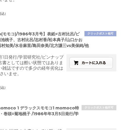
税込)
o(モモコ)/1986年3月号】表紙=古村比呂/ピ
クリックポスト他可
菊池桃子、古村比呂/志村香/松本典子/山口かお
西村知美/水谷麻里/島田奈美/北方謙三vs美保純/他
3月1日発行/学習研究社/ピンナップ
古書としては酷い状態ではありま
い雑誌ですので多少の経年劣化は
さいませ。
税込)
momoco 1 デラックスモモコ1 momoco特
クリックポスト他不可
・巻頭=菊地桃子 /1986年年3月5日発行/学