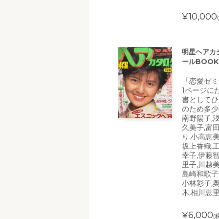
¥10,000
明星ヘアカタ
ールBOO
「恋愛ゼミ
1ページに
書としてひ
のため多少
南野陽子,
久美子,富
り,小高恵美
坂上香織,
幸子,伊藤
里子,川越美
島崎和歌子
小林彩子,
木,相川恵
¥6,000
(