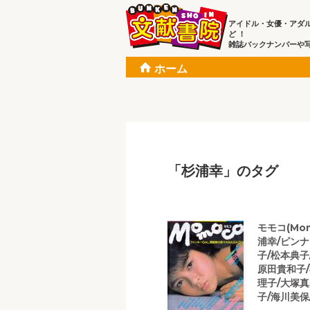
アイドル・女優・アダ
ど ！
雑誌バックナンバーや
ホーム
「杉浦幸」のタグ
モモコ(Mo
浦幸/ピン
子/松本典子
原田貴和子/
理子/大塚真
子/海川美保