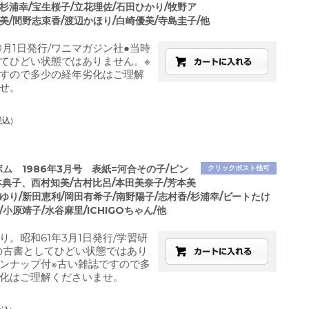
杉浦幸/宝生桜子/立花理佐/石田ひかり/牧野ア
美/間野志束香/渡辺かほり/白崎優美/寺島圭子/他
10月1日発行/ワニマガジン社●当時
てひどい状態ではありません。※
すので多少の経年劣化はご理解
せ。
税込)
ボム 1986年3月号 表紙=河合その子/ピン
クリックポスト他可
本典子、西村知美/古村比呂/本田美奈子/芳本美
ゆり/新田恵利/岡田有希子/南野陽子/志村香/杉浦幸/ビートたけ
/小原靖子/水谷麻里/ICHIGOちゃん/他
り。昭和61年3月1日発行/学習研
の古書としてひどい状態ではあり
ンナップ付※古い雑誌ですので多
化はご理解くださいませ。