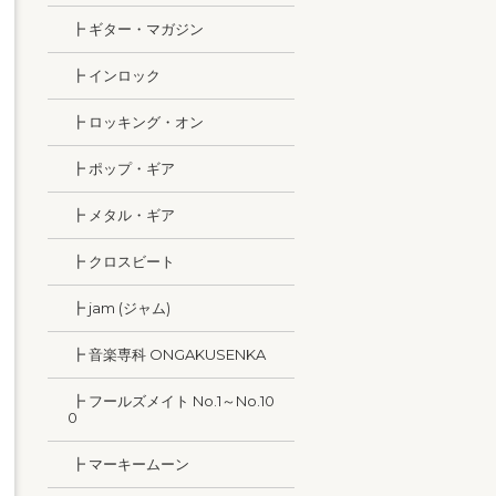
┣ ギター・マガジン
┣ インロック
┣ ロッキング・オン
┣ ポップ・ギア
┣ メタル・ギア
┣ クロスビート
┣ jam (ジャム)
┣ 音楽専科 ONGAKUSENKA
┣ フールズメイト No.1～No.10
0
┣ マーキームーン