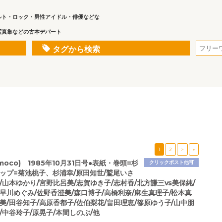
ルト・ロック・男性アイドル・俳優などな
写真集などの古本デパート
タグから検索
1
2
>
»
moco) 1985年10月31日号●表紙・巻頭=杉
クリックポスト他可
ナップ=菊池桃子、杉浦幸/原田知世/鷲尾いさ
/山本ゆかり/宮野比呂美/志賀ゆき子/志村香/北方謙三vs美保純/
早川めぐみ/佐野香澄美/森口博子/高橋利奈/麻生真理子/松本真
美/田谷知子/高原香都子/佐伯梨花/畠田理恵/篠原ゆう子/山中朋
/中谷玲子/原晃子/本間しのぶ/他