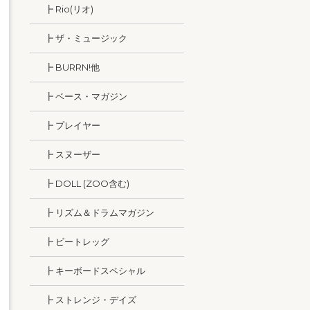
┣ Rio(リオ)
┣ ザ・ミュージック
┣ BURRN!他
┣ ベース・マガジン
┣ プレイヤー
┣ スヌーザー
┣ DOLL (ZOO含む)
┣ リズム＆ドラムマガジン
┣ ビートレッグ
┣ キーボードスペシャル
┣ ストレンジ・デイズ