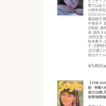
ピンナップ
態ではあり
の経年劣化
5X32.5cm
菊池桃子,西
中美奈子, 
沢秋絵 ,新
幸 ,国生さ
,沢田玉恵,
松本典子 ,
子 ,天野明
,北方謙三m
佐山サトル
¥3,800
(
【THE S
紙・特集=水
規/少女隊,
亜季/南野陽