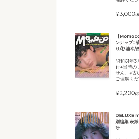
¥3,000
(
【Momoc
ンナップ=
り/杉浦幸/
昭和61年
付●当時の
せん。※古
ご理解くだ
¥2,200
(
DELUXE 
別編集 表紙
研