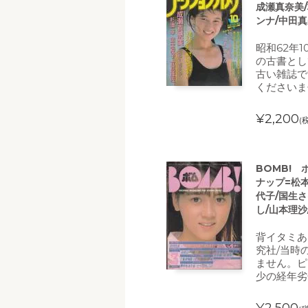
成瀬真奈美/
ンナ/中田真
昭和62年
の古書とし
古い雑誌で
くださいま
¥2,200
(
BOMB! 
ナップ=松
代子/国生さ
し/山本理沙
背イタミあ
究社/当時
ません。ピ
少の経年劣