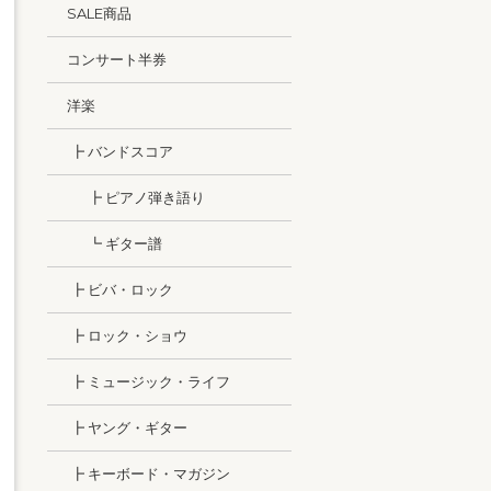
SALE商品
コンサート半券
洋楽
┣ バンドスコア
┣ ピアノ弾き語り
┗ ギター譜
┣ ビバ・ロック
┣ ロック・ショウ
┣ ミュージック・ライフ
┣ ヤング・ギター
┣ キーボード・マガジン