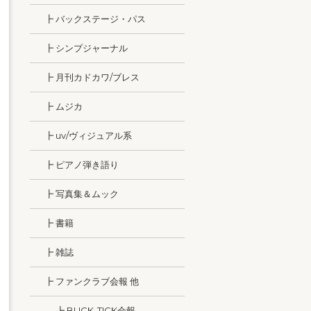
┣ バックステージ・パス
┣ シンプジャーナル
┣ 月刊カドカワ/ブレス
┣ ムジカ
┣ uv/ヴィジュアル系
┣ ピアノ弾き語り
┣ 写真集＆ムック
┣ 書籍
┣ 雑誌
┣ ファンクラブ会報 他
┣ BUCK-TICK会報