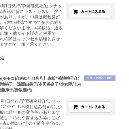
0月1日発行/学習研究社/ピンナッ
裏表紙や背にキズ・カスレ、少々
がありますが、中身は概ね良好
。※古い雑誌ですので多少の経年
解くださいませ。※掲載品、通販
店頭・他サイト販売と併用で
れの際はキャンセル処理とさせ
ますので、御了承ください。
税込)
o(モモコ)/1985年11月号】表紙=菊地桃子/ピ
クリックポスト他可
菊地桃子、遠藤由美子/本田美奈子/少女隊/志村
遠藤康子/赤坂麗/他
1月1日発行/学習研究社/ピンナッ
MOCO CLUB綴じ込み付●背に少
般に経年並の変色等があります
激しい汚れや書き込み等はござ
※古い雑誌ですので経年劣化はご
いませ。