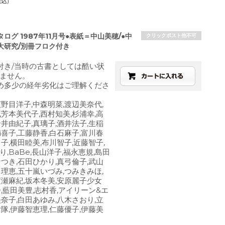
税込)
ログ 1987年11月号●表紙＝中山美穂/●中
クリックポスト他不可
大研究/別冊フロク付き
付き/当時の古書としては酷い状
ません。
め多少の経年劣化はご理解くださ
荻野目洋子,中森明菜,渡辺美奈代,
,芳本美代子,西村知美,杉浦幸,高
岩井由紀子,真璃子,酒井法子,生稲
満喜子,工藤静香,白石麻子,富川春
子,横田睦美,布川智子,近藤智子,
,BaBe,長山洋子,福永恵規,島田
なつき,石田ひかり,真弓倫子,武山
田理恵,五十嵐いづみ,つみきみほ,
渡瀬麻紀,坂本冬美,安原麗子少女
子,藍田美豊,志村香,アイリーン&エ
美奈子,白田あゆみ,八木さおり,立
女隊,伊藤智恵理,仁藤優子,伊藤美