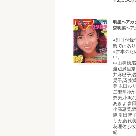
¥2,500
(
明星ヘアカタ
森明菜ヘア
●別冊付録
態ではあり
※古本のた
い。
中山美穂,
渡辺満里奈
井麻巳子,
晃子,斉藤
美,永田ルリ
二階堂ゆかり
奈美,小沢
あきよ,畠
小高恵美,
隊,引田智
リカ,藤代
花理佐,少
紀