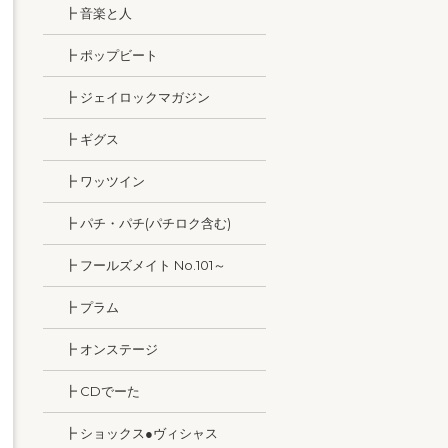
┣ 音楽と人
┣ ポップビート
┣ ジェイロックマガジン
┣ ギグス
┣ ワッツイン
┣ パチ・パチ(パチロク含む)
┣ フールズメイト No.101～
┣ プラム
┣ オンステージ
┣ CDでーた
┣ ショックス●ヴィシャス