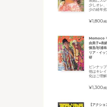
表紙にスレ
少しオレ、
少の経年劣
¥1,800
(税
Momoco
由美子●表
慎吾/杉浦幸
リア・イップ
研
ピンナップ
他はキレイ
化はご理解
¥1,300
(税
【アクション