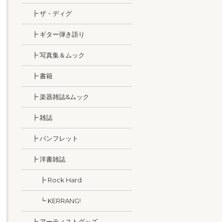
┣ ザ・ディグ
┣ ギター弾き語り
┣ 写真集＆ムック
┣ 書籍
┣ 楽器雑誌&ムック
┣ 雑誌
┣ パンフレット
┣ 洋書雑誌
┣ Rock Hard
┗ KERRANG!
┗ アーティストグッズ