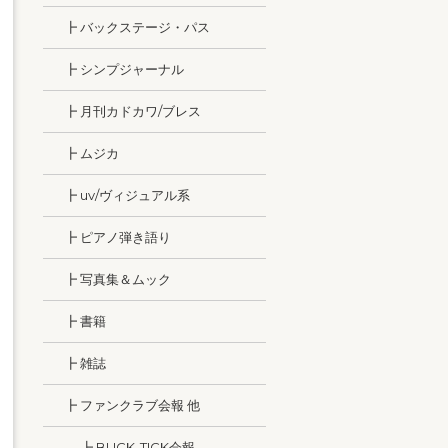
┣ バックステージ・パス
┣ シンプジャーナル
┣ 月刊カドカワ/ブレス
┣ ムジカ
┣ uv/ヴィジュアル系
┣ ピアノ弾き語り
┣ 写真集＆ムック
┣ 書籍
┣ 雑誌
┣ ファンクラブ会報 他
┣ BUCK-TICK会報