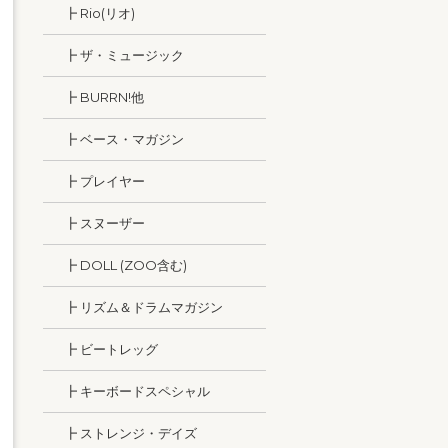
┣ Rio(リオ)
┣ ザ・ミュージック
┣ BURRN!他
┣ ベース・マガジン
┣ プレイヤー
┣ スヌーザー
┣ DOLL (ZOO含む)
┣ リズム＆ドラムマガジン
┣ ビートレッグ
┣ キーボードスペシャル
┣ ストレンジ・デイズ