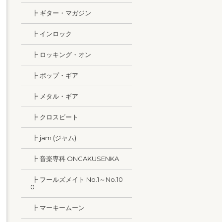
┣ ギター・マガジン
┣ インロック
┣ ロッキング・オン
┣ ポップ・ギア
┣ メタル・ギア
┣ クロスビート
┣ jam (ジャム)
┣ 音楽専科 ONGAKUSENKA
┣ フールズメイト No.1～No.10
0
┣ マーキームーン