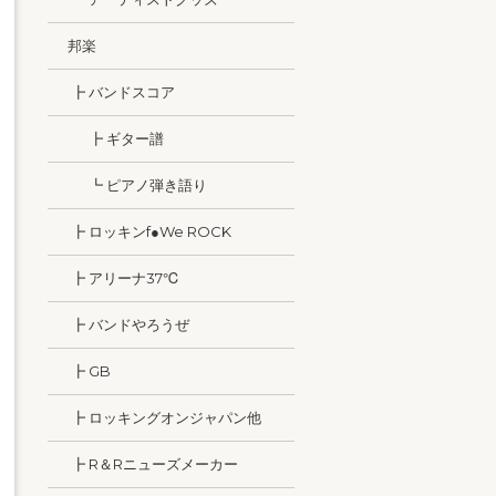
邦楽
┣ バンドスコア
┣ ギター譜
┗ ピアノ弾き語り
┣ ロッキンf●We ROCK
┣ アリーナ37℃
┣ バンドやろうぜ
┣ GB
┣ ロッキングオンジャパン他
┣ R＆Rニューズメーカー