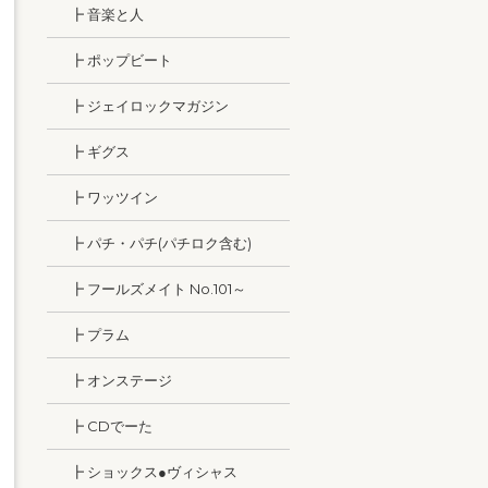
┣ 音楽と人
┣ ポップビート
┣ ジェイロックマガジン
┣ ギグス
┣ ワッツイン
┣ パチ・パチ(パチロク含む)
┣ フールズメイト No.101～
┣ プラム
┣ オンステージ
┣ CDでーた
┣ ショックス●ヴィシャス