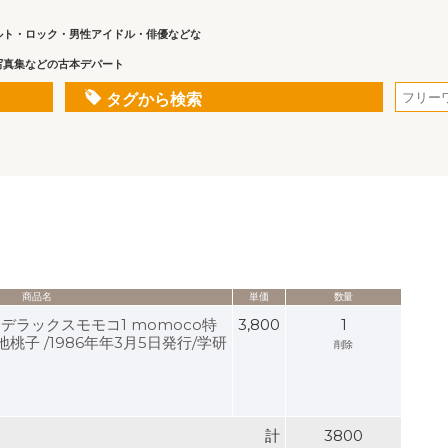
ルト・ロック・男性アイドル・俳優などな
写真集などの古本デパート
タグから検索
商品名
単価
数量
 1 デラックスモモコ1 momoco特
3,800
1
桃子 /1986年年3月5日発行/学研
削除
計
3800