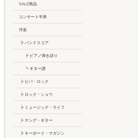
SALE商品
コンサート半券
洋楽
┣ バンドスコア
┣ ピアノ弾き語り
┗ ギター譜
┣ ビバ・ロック
┣ ロック・ショウ
┣ ミュージック・ライフ
┣ ヤング・ギター
┣ キーボード・マガジン