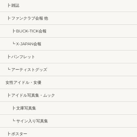
┣ 雑誌
┣ ファンクラブ会報 他
┣ BUCK-TICK会報
┗ X-JAPAN会報
┣ パンフレット
┗ アーティストグッズ
女性アイドル・女優
┣ アイドル写真集・ムック
┣ 文庫写真集
┗ サイン入り写真集
┣ ポスター