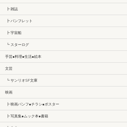
┣ 雑誌
┣ パンフレット
┣ 宇宙船
┗ スターログ
手芸●料理●生活●絵本
文芸
┗ サンリオSF文庫
映画
┣ 映画パンフ●チラシ●ポスター
┣ 写真集●ムック本●書籍