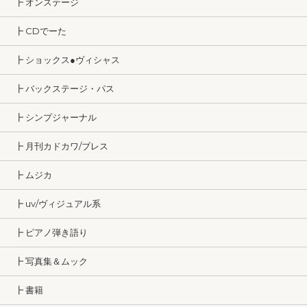
┣ オンステージ
┣ CDでーた
┣ ショックス●ヴィシャス
┣ バックステージ・パス
┣ シンプジャーナル
┣ 月刊カドカワ/ブレス
┣ ムジカ
┣ uv/ヴィジュアル系
┣ ピアノ弾き語り
┣ 写真集＆ムック
┣ 書籍