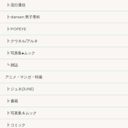
┣ 流行通信
┣ dansen 男子専科
┣ POPEYE
┣ クウネル/アルネ
┣ 写真集●ムック
┗ 雑誌
アニメ・マンガ・特撮
┣ ジュネ(JUNE)
┣ 書籍
┣ 写真集＆ムック
┣ コミック