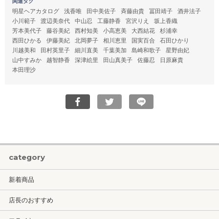
関連タグ
明星ヘアカタログ
浅香唯
田中美佐子
斉藤由貴
冨田靖子
酒井法子
小川範子
渡辺美奈代
中山忍
工藤静香
宮沢りえ
坂上香織
芳本美代子
藤谷美紀
西村知美
小高恵美
大西結花
杉浦幸
西田ひかる
伊藤美紀
北岡夢子
相川恵里
国実百合
石田ひかり
川越美和
田村英里子
細川直美
千葉美加
島崎和歌子
星野由妃
山中すみか
越智静香
深津絵里
田山真美子
佐藤忍
日原麻貴
本田理沙
category
新着商品
店長のおすすめ