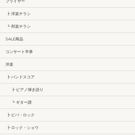
フライヤー
┣ 洋楽チラシ
┗ 邦楽チラシ
SALE商品
コンサート半券
洋楽
┣ バンドスコア
┣ ピアノ弾き語り
┗ ギター譜
┣ ビバ・ロック
┣ ロック・ショウ