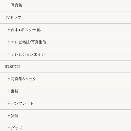
┗ 写真集
TVドラマ
┣ 台本●ポスター 他
┣ テレビ雑誌/写真集他
┗ テレビジョンエイジ
昭和芸能
┣ 写真集&ムック
┣ 書籍
┣ パンフレット
┣ 雑誌
┗ グッズ