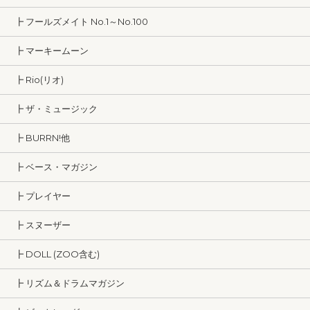
┣ フールズメイト No.1～No.100
┣ マーキームーン
┣ Rio(リオ)
┣ ザ・ミュージック
┣ BURRN!他
┣ ベース・マガジン
┣ プレイヤー
┣ スヌーザー
┣ DOLL (ZOO含む)
┣ リズム＆ドラムマガジン