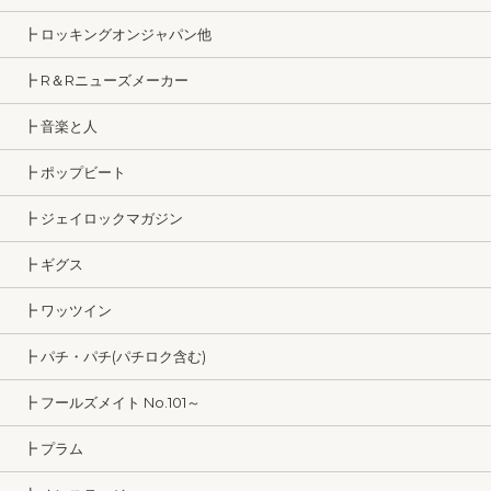
┣ ロッキングオンジャパン他
┣ R＆Rニューズメーカー
┣ 音楽と人
┣ ポップビート
┣ ジェイロックマガジン
┣ ギグス
┣ ワッツイン
┣ パチ・パチ(パチロク含む)
┣ フールズメイト No.101～
┣ プラム