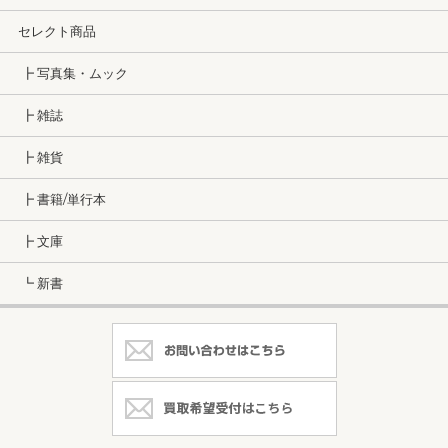
セレクト商品
┣ 写真集・ムック
┣ 雑誌
┣ 雑貨
┣ 書籍/単行本
┣ 文庫
┗ 新書