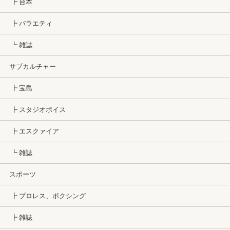
┣ 台本
┣ バラエティ
┗ 雑誌
サブカルチャー
┣ 宝島
┣ スタジオボイス
┣ エスクァイア
┗ 雑誌
スポーツ
┣ プロレス、ボクシング
┣ 雑誌