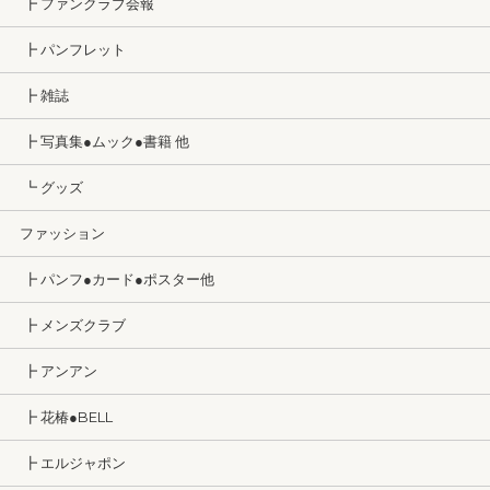
┣ ファンクラブ会報
┣ パンフレット
┣ 雑誌
┣ 写真集●ムック●書籍 他
┗ グッズ
ファッション
┣ パンフ●カード●ポスター他
┣ メンズクラブ
┣ アンアン
┣ 花椿●BELL
┣ エルジャポン