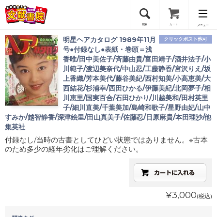
検索
カート
メニュー
明星ヘアカタログ 1989年11月
クリックポスト他可
会員登録
号●付録なし●表紙・巻頭＝浅
香唯/田中美佐子/斉藤由貴/富田靖子/酒井法子/小
川範子/渡辺美奈代/中山忍/工藤静香/宮沢りえ/坂
ログイン
上香織/芳本美代/藤谷美紀/西村知美/小高恵美/大
西結花/杉浦幸/西田ひかる/伊藤美紀/北岡夢子/相
川恵里/国実百合/石田ひかり/川越美和/田村英里
子/細川直美/千葉美加/島崎和歌子/星野由妃/山中
すみか/越智静香/深津絵里/田山真美子/佐藤忍/日原麻貴/本田理沙/他
集英社
付録なし/当時の古書としてひどい状態ではありません。※古本
のため多少の経年劣化はご理解ください。
¥3,000
(税込)