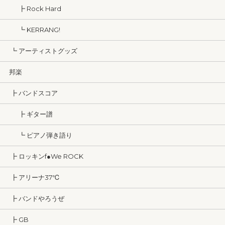
┣ Rock Hard
┗ KERRANG!
┗ アーティストグッズ
邦楽
┣ バンドスコア
┣ ギター譜
┗ ピアノ弾き語り
┣ ロッキンf●We ROCK
┣ アリーナ37℃
┣ バンドやろうぜ
┣ GB