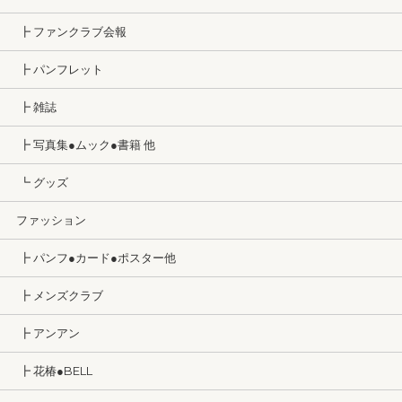
┣ ファンクラブ会報
┣ パンフレット
┣ 雑誌
┣ 写真集●ムック●書籍 他
┗ グッズ
ファッション
┣ パンフ●カード●ポスター他
┣ メンズクラブ
┣ アンアン
┣ 花椿●BELL