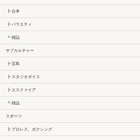
┣ 台本
┣ バラエティ
┗ 雑誌
サブカルチャー
┣ 宝島
┣ スタジオボイス
┣ エスクァイア
┗ 雑誌
スポーツ
┣ プロレス、ボクシング