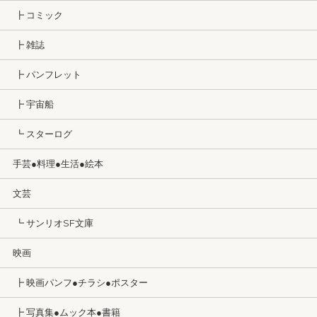
┣ コミック
┣ 雑誌
┣ パンフレット
┣ 宇宙船
┗ スターログ
手芸●料理●生活●絵本
文芸
┗ サンリオSF文庫
映画
┣ 映画パンフ●チラシ●ポスター
┣ 写真集●ムック本●書籍