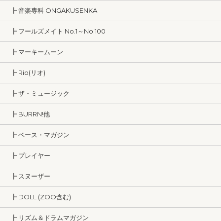
┣ 音楽専科 ONGAKUSENKA
┣ フールズメイト No.1～No.100
┣ マーキームーン
┣ Rio(リオ)
┣ ザ・ミュージック
┣ BURRN!他
┣ ベース・マガジン
┣ プレイヤー
┣ スヌーザー
┣ DOLL (ZOO含む)
┣ リズム＆ドラムマガジン