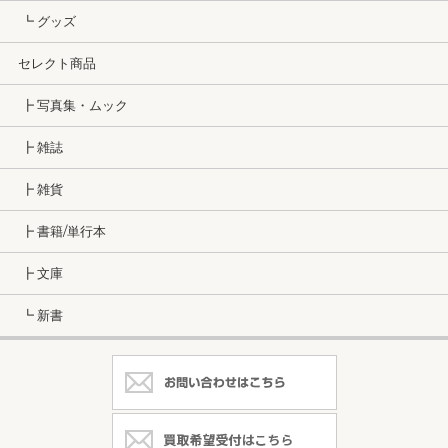
┗ グッズ
セレクト商品
┣ 写真集・ムック
┣ 雑誌
┣ 雑貨
┣ 書籍/単行本
┣ 文庫
┗ 新書