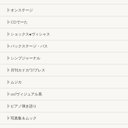
┣ オンステージ
┣ CDでーた
┣ ショックス●ヴィシャス
┣ バックステージ・パス
┣ シンプジャーナル
┣ 月刊カドカワ/ブレス
┣ ムジカ
┣ uv/ヴィジュアル系
┣ ピアノ弾き語り
┣ 写真集＆ムック