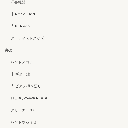
┣ 洋書雑誌
┣ Rock Hard
┗ KERRANG!
┗ アーティストグッズ
邦楽
┣ バンドスコア
┣ ギター譜
┗ ピアノ弾き語り
┣ ロッキンf●We ROCK
┣ アリーナ37℃
┣ バンドやろうぜ