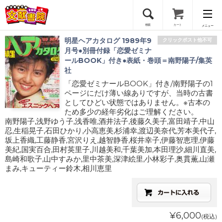
検索
カート
メニュー
明星ヘアカタログ 1989年9
クリックポスト他不可
会員登録
月号●別冊付録「恋愛ゼミナ
ールBOOK」付き●表紙・巻頭＝南野陽子/集英
社
ログイン
「恋愛ゼミナールBOOK」付き/南野陽子の1
ページにだけ薄い線ありですが、当時の古書
としてひどい状態ではありません。※古本の
ため多少の経年劣化はご理解ください。
南野陽子,浅野ゆう子,浅香唯,酒井法子,後藤久美子,富田靖子,中山
忍,生稲晃子,石田ひかり,小高恵美,杉浦幸,渡辺美奈代,芳本美代子,
坂上香織,工藤静香,宮沢りえ,越智静香,桜井幸子,伊藤智恵理,伊藤
美紀,国実百合,田村英里子,川越美和,千葉美加,本田理沙,細川直美,
島崎和歌子,山中すみか,里中茶美,深津絵里,小林彩子,奥貫薫,山瀬
まみ,キューティー鈴木,相川恵里
¥6,000
(税込)