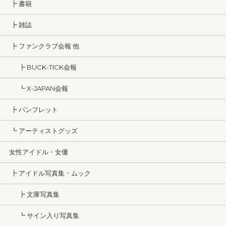
┣ 書籍
┣ 雑誌
┣ ファンクラブ会報 他
┣ BUCK-TICK会報
┗ X-JAPAN会報
┣ パンフレット
┗ アーティストグッズ
女性アイドル・女優
┣ アイドル写真集・ムック
┣ 文庫写真集
┗ サイン入り写真集