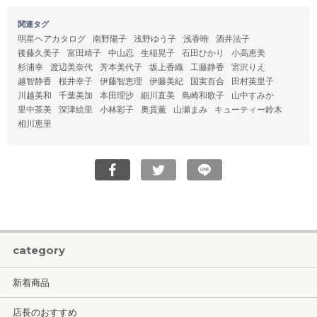
関連タグ
明星ヘアカタログ
南野陽子
浅野ゆう子
浅香唯
酒井法子
後藤久美子
富田靖子
中山忍
生稲晃子
石田ひかり
小高恵美
杉浦幸
渡辺美奈代
芳本美代子
坂上香織
工藤静香
宮沢りえ
越智静香
桜井幸子
伊藤智恵理
伊藤美紀
国実百合
田村英里子
川越美和
千葉美加
本田理沙
細川直美
島崎和歌子
山中すみか
里中茶美
深津絵里
小林彩子
奥貫薫
山瀬まみ
キューティー鈴木
相川恵里
category
新着商品
店長のおすすめ