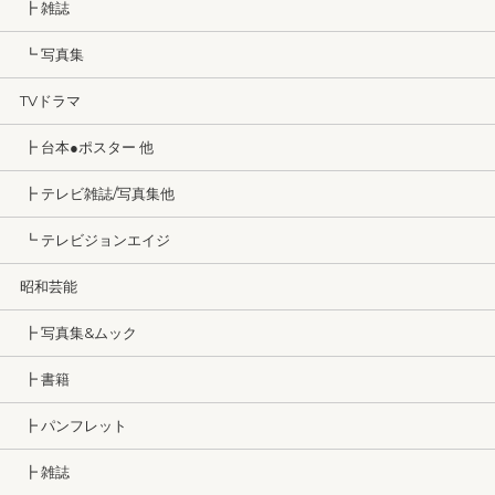
┣ 雑誌
┗ 写真集
TVドラマ
┣ 台本●ポスター 他
┣ テレビ雑誌/写真集他
┗ テレビジョンエイジ
昭和芸能
┣ 写真集&ムック
┣ 書籍
┣ パンフレット
┣ 雑誌