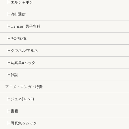
┣ エルジャポン
┣ 流行通信
┣ dansen 男子専科
┣ POPEYE
┣ クウネル/アルネ
┣ 写真集●ムック
┗ 雑誌
アニメ・マンガ・特撮
┣ ジュネ(JUNE)
┣ 書籍
┣ 写真集＆ムック