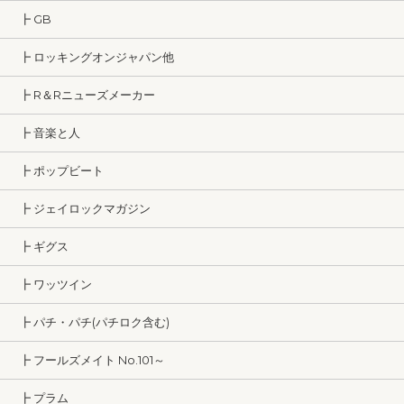
┣ GB
┣ ロッキングオンジャパン他
┣ R＆Rニューズメーカー
┣ 音楽と人
┣ ポップビート
┣ ジェイロックマガジン
┣ ギグス
┣ ワッツイン
┣ パチ・パチ(パチロク含む)
┣ フールズメイト No.101～
┣ プラム