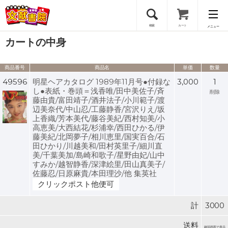
検索
カート
メニュー
カートの中身
会員登録
商品番号
商品名
単価
数量
ログイン
49596
明星ヘアカタログ 1989年11月号●付録な
3,000
1
し●表紙・巻頭＝浅香唯/田中美佐子/斉
削除
藤由貴/富田靖子/酒井法子/小川範子/渡
辺美奈代/中山忍/工藤静香/宮沢りえ/坂
上香織/芳本美代/藤谷美紀/西村知美/小
高恵美/大西結花/杉浦幸/西田ひかる/伊
藤美紀/北岡夢子/相川恵里/国実百合/石
田ひかり/川越美和/田村英里子/細川直
美/千葉美加/島崎和歌子/星野由妃/山中
すみか/越智静香/深津絵里/田山真美子/
佐藤忍/日原麻貴/本田理沙/他 集英社
クリックポスト他便可
計
3000
送料
確認画面で表示