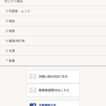
セレクト商品
┣ 写真集・ムック
┣ 雑誌
┣ 雑貨
┣ 書籍/単行本
┣ 文庫
┗ 新書