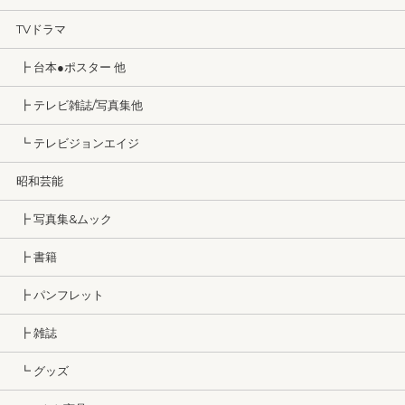
TVドラマ
┣ 台本●ポスター 他
┣ テレビ雑誌/写真集他
┗ テレビジョンエイジ
昭和芸能
┣ 写真集&ムック
┣ 書籍
┣ パンフレット
┣ 雑誌
┗ グッズ