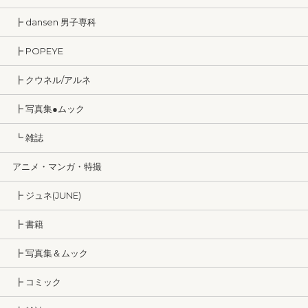
┣ dansen 男子専科
┣ POPEYE
┣ クウネル/アルネ
┣ 写真集●ムック
┗ 雑誌
アニメ・マンガ・特撮
┣ ジュネ(JUNE)
┣ 書籍
┣ 写真集＆ムック
┣ コミック