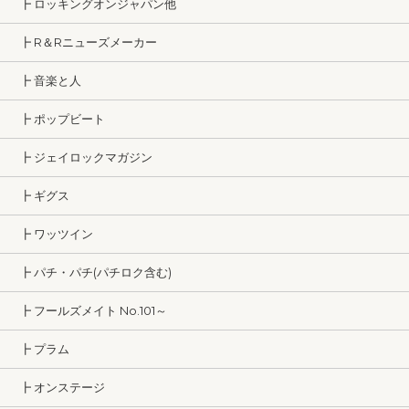
┣ ロッキングオンジャパン他
┣ R＆Rニューズメーカー
┣ 音楽と人
┣ ポップビート
┣ ジェイロックマガジン
┣ ギグス
┣ ワッツイン
┣ パチ・パチ(パチロク含む)
┣ フールズメイト No.101～
┣ プラム
┣ オンステージ