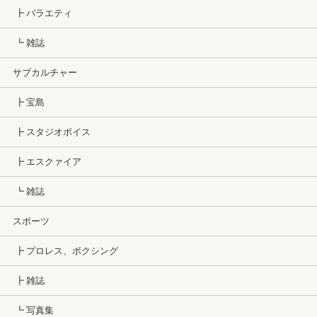
┣ バラエティ
┗ 雑誌
サブカルチャー
┣ 宝島
┣ スタジオボイス
┣ エスクァイア
┗ 雑誌
スポーツ
┣ プロレス、ボクシング
┣ 雑誌
┗ 写真集