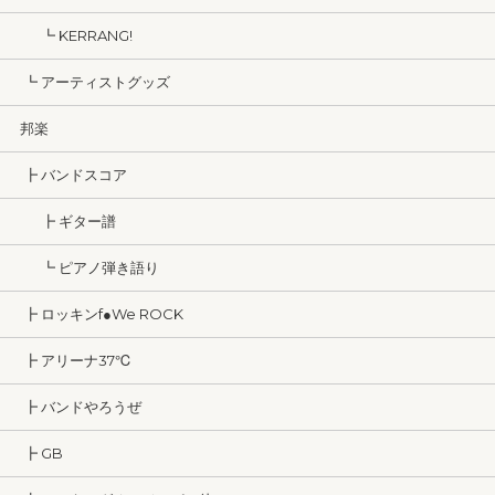
┗ KERRANG!
┗ アーティストグッズ
邦楽
┣ バンドスコア
┣ ギター譜
┗ ピアノ弾き語り
┣ ロッキンf●We ROCK
┣ アリーナ37℃
┣ バンドやろうぜ
┣ GB