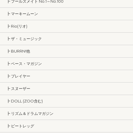
┣ フールズメイト No.1～No.100
┣ マーキームーン
┣ Rio(リオ)
┣ ザ・ミュージック
┣ BURRN!他
┣ ベース・マガジン
┣ プレイヤー
┣ スヌーザー
┣ DOLL (ZOO含む)
┣ リズム＆ドラムマガジン
┣ ビートレッグ