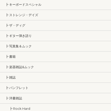
┣ キーボードスペシャル
┣ ストレンジ・デイズ
┣ ザ・ディグ
┣ ギター弾き語り
┣ 写真集＆ムック
┣ 書籍
┣ 楽器雑誌&ムック
┣ 雑誌
┣ パンフレット
┣ 洋書雑誌
┣ Rock Hard