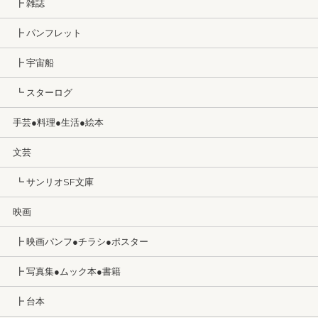
┣ 雑誌
┣ パンフレット
┣ 宇宙船
┗ スターログ
手芸●料理●生活●絵本
文芸
┗ サンリオSF文庫
映画
┣ 映画パンフ●チラシ●ポスター
┣ 写真集●ムック本●書籍
┣ 台本