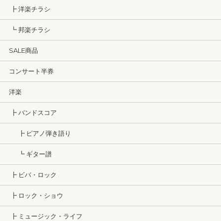
┣ 洋楽チラシ
┗ 邦楽チラシ
SALE商品
コンサート半券
洋楽
┣ バンドスコア
┣ ピアノ弾き語り
┗ ギター譜
┣ ビバ・ロック
┣ ロック・ショウ
┣ ミュージック・ライフ