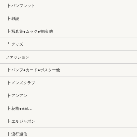
┣ パンフレット
┣ 雑誌
┣ 写真集●ムック●書籍 他
┗ グッズ
ファッション
┣ パンフ●カード●ポスター他
┣ メンズクラブ
┣ アンアン
┣ 花椿●BELL
┣ エルジャポン
┣ 流行通信