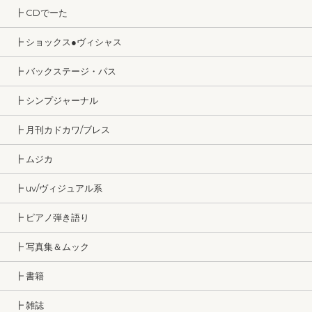
┣ CDでーた
┣ ショックス●ヴィシャス
┣ バックステージ・パス
┣ シンプジャーナル
┣ 月刊カドカワ/ブレス
┣ ムジカ
┣ uv/ヴィジュアル系
┣ ピアノ弾き語り
┣ 写真集＆ムック
┣ 書籍
┣ 雑誌