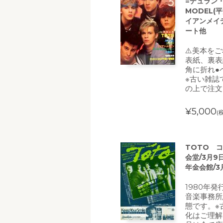
=デュラン
MODEL(
イアンメイ
ート他
⚠️美本を
表紙、裏表
角に折れ●
※古い雑誌
の上で注文
¥5,000
(
TOTO コ
会堂/3月9
年金会館/3
1980年
音楽事務所
態です。※
化はご理解