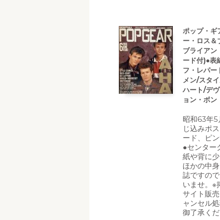
ポップ・ギア
ー・ロス＆
ブライアン
ード付)●表
フ・レパー
メン/スタ
ハート/デ
ョン・ボン・
昭和63年5
じ込みポス
ード、ピン
●センター
紙や背に少
ほかの中身
誌ですので
いませ。※
サイト販売
ャンセル処
御了承くだ