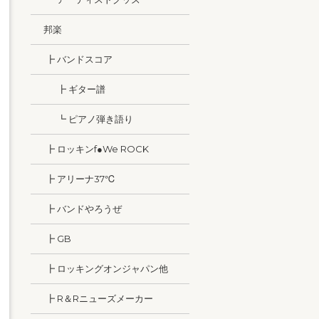
邦楽
┣ バンドスコア
┣ ギター譜
┗ ピアノ弾き語り
┣ ロッキンf●We ROCK
┣ アリーナ37℃
┣ バンドやろうぜ
┣ GB
┣ ロッキングオンジャパン他
┣ R＆Rニューズメーカー