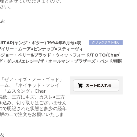
理とさせていただきますので、
さい。
税込)
UITAR(ヤング・ギター) 1994年8月号●表
クリックポスト他可
ゲイリー・ムーア●ピンナップ=スティーヴィ
ジョー・ペリー&ブラッド・ウィットフォード/TOTO/Char/
グ・ダレル/エレジー/ザ・オールマン・ブラザーズ・バンド/横関
「ゼア・イズ・ノー・ゴッド」
ーム、「ネイキッド・フレイ
、「ムスタング」Char
表紙、三方にキズ、カスレ●三方
き込み、切り取りはございません
ので明記された状態と多少の経年
解の上で注文をお願いいたしま
込)