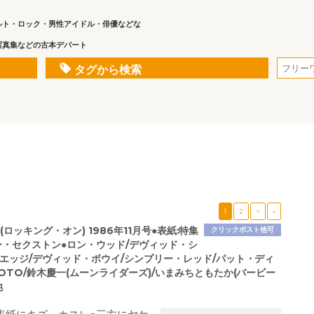
ルト・ロック・男性アイドル・俳優などな
写真集などの古本デパート
タグから検索
1
2
>
»
on (ロッキング・オン) 1986年11月号●表紙:特集
クリックポスト他可
ー・セクストン●ロン・ウッド/デヴィッド・シ
/エッジ/デヴィッド・ボウイ/シンプリー・レッド/パット・ディ
OTO/鈴木慶一(ムーンライダーズ)/いまみちともたか(バービー
他