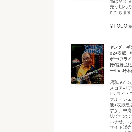
品は全て店
売り切れの
ただきます
¥1,000
(税
ヤング・ギター
62●表紙・
ボー/ブライ
行/宮野弘紀
一生vs鈴木
昭和56年
スコア=｢
｢クライ・
ケル・シェ
他●表紙裏
すが、中身
誌ですので
いませ。※
サイト販売