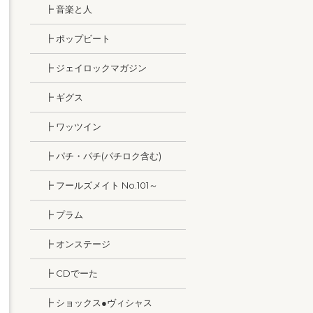
┣ 音楽と人
┣ ポップビート
┣ ジェイロックマガジン
┣ ギグス
┣ ワッツイン
┣ パチ・パチ(パチロク含む)
┣ フールズメイト No.101～
┣ プラム
┣ オンステージ
┣ CDでーた
┣ ショックス●ヴィシャス