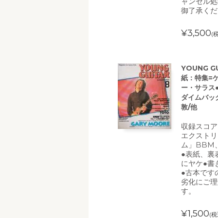
ャンセル処
御了承くだ
¥3,500
(
YOUNG G
紙：特集=
ー・サラス●
ダイムバッ
敦/他
収録スコア
エクストリ
ム」BBM
●表紙、裏
にヤケ●書
●古本です
劣化にご理
す。
¥1,500
(税