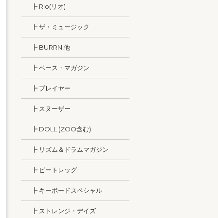
┣ Rio(リオ)
┣ ザ・ミュージック
┣ BURRN!他
┣ ベース・マガジン
┣ プレイヤー
┣ スヌーザー
┣ DOLL (ZOO含む)
┣ リズム＆ドラムマガジン
┣ ビートレッグ
┣ キーボードスペシャル
┣ ストレンジ・デイズ