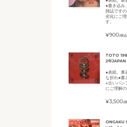
●表紙、裏
●書き込み
雑誌ですの
劣化にご理
す。
¥900
(税込
TOTO 1
2年JAPAN
●表紙、裏
な折れ●書
※古いパン
にご理解の
¥3,500
(
ONGAKU