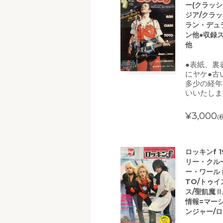
ー(クラッ
ジア/クラッ
ラン・デュ
ン他●収録ス
他
●表紙、裏
にヤケ●古
多少の経年
いいたしま
¥3,000
(
ロッキンf 
リー・クル
ー・ワール
TO/トゥイ
ス/聖飢魔Ⅱ
情報=マー
ンジャー/