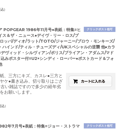
税込)
 POPGEAR 1986年11月号●表紙：特集=ヒ
クリックポスト他可
イス＆ザ・ニュース●デイヴ・リー・ロス/プ
ロッパ/ディオ/ラット/TOTO/ジャーニー/ブロウ・モンキーズ/
・ハインド/ティル・チューズディ/UKスペシャルの逆襲 他●カラ
=デヴィッド・シルヴィアン/ポリス/ブライアン・アダムス/マド
じ込みポスター付=U2×シンディ・ローパー●ポストカード＆フォ
他
紙、三方にキズ、カスレ●三方と
ヤケ●書き込み、切り取りはござ
※古い雑誌ですので多少の経年劣
をお願いします。
税込)
1982年7月号●表紙：特集=ジョー・ストラマ
クリックポスト他可