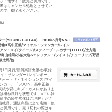
頭・他サイト販売と併用です。
際はキャンセル処理とさせてい
ので、御了承ください。
込)
(YOUNG GUITAR) 1981年5月号No.1
クリックポスト他可
特集=高中正義/マイケル・シェンカー/レイン
アン・メイ(クイーン)/スティーブ・ルカサー(TOTO)/土方隆
/鳥山雄司/小柴大造&エレファント/ツイスト/チューリップ/野呂
俊太郎/他
5月1日発行/新興楽譜出版社/収録
アイ・サレンダー｣レインボー、
フォー・ザ・ネイションズ｣マイ
ンカー、「SOON」高中正義、
表紙や背にキズ・カスレがありま
は概ね良好な状態です。※古い雑
多少の経年劣化はご理解くださ
掲載品、通販商品は全て店頭・他
と併用です。売り切れの際はキ