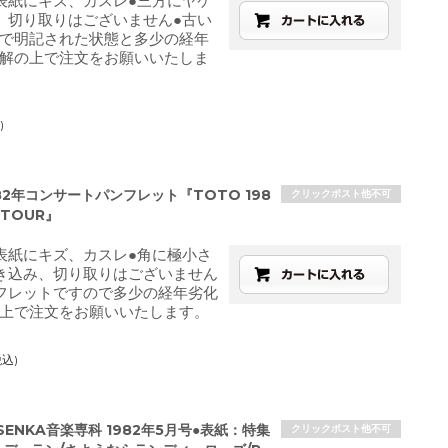
表紙にキズ、カスレ●三方にヤケ
、切り取りはございません●古い
で明記された状態と多少の経年
解の上で注文をお願いいたしま
)
982年コンサートパンフレット『TOTO 198
クリックポスト他不可
 TOUR』
表紙にキズ、カスレ●角に極小さ
き込み、切り取りはございません
フレットですので多少の経年劣化
上で注文をお願いいたします。
税込)
 SENKA音楽専科 1982年5月号●表紙：特集
クリックポスト他不可