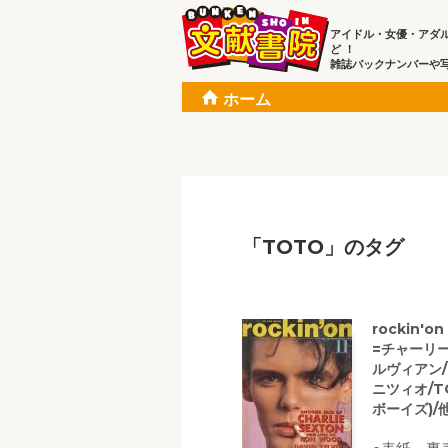
アイドル・女優・アダ
ど ！
雑誌バックナンバーや
ホーム
「TOTO」のタグ
rockin'
=チャーリ
ルヴィアン
ニツィオ/T
ボーイズ)/