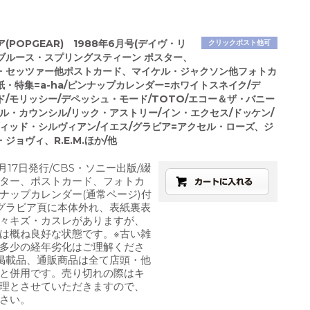
(POPGEAR) 1988年6月号(デイヴ・リ
クリックポスト他可
ブルース・スプリングスティーン ポスター、
・セッツァー他ポストカード、マイケル・ジャクソン他フォトカ
紙・特集=a-ha/ピンナップカレンダー=ホワイトスネイク/デ
ド/モリッシー/デペッシュ・モード/TOTO/エコー＆ザ・バニー
イル・カウンシル/リック・アストリー/イン・エクセス/ドッケン/
ヴィッド・シルヴィアン/イエス/グラビア=アクセル・ローズ、ジ
ジョヴィ、R.E.M.ほか/他
月17日発行/CBS・ソニー出版/綴
ター、ポストカード、フォトカ
ナップカレンダー(通常ページ)付
グラビア頁に本体外れ、表紙裏表
々キズ・カスレがありますが、
は概ね良好な状態です。※古い雑
多少の経年劣化はご理解くださ
掲載品、通販商品は全て店頭・他
と併用です。売り切れの際はキ
理とさせていただきますので、
さい。