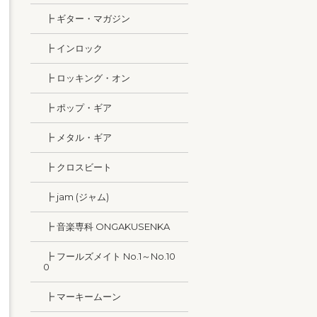
┣ ギター・マガジン
┣ インロック
┣ ロッキング・オン
┣ ポップ・ギア
┣ メタル・ギア
┣ クロスビート
┣ jam (ジャム)
┣ 音楽専科 ONGAKUSENKA
┣ フールズメイト No.1～No.10
0
┣ マーキームーン