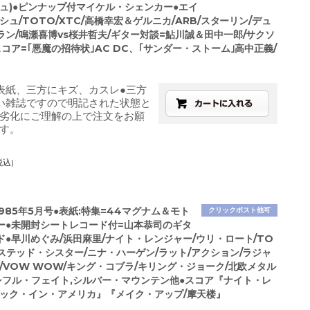
シュ)●ピンナップ付マイケル・シェンカー●エイ
シュ/TOTO/XTC/高橋幸宏＆ゲルニカ/ARB/スターリン/デュ
ラン/鳴瀬喜博vs桜井哲夫/ギター対談=鮎川誠＆田中一郎/サクソ
コア=｢悪魔の招待状｣AC DC、｢サンダー・ストーム｣高中正義/
表紙、三方にキズ、カスレ●三方
い雑誌ですので明記された状態と
劣化にご理解の上で注文をお願
す。
税込)
1985年5月号●表紙:特集=44マグナム＆モト
クリックポスト他可
ー●未開封シートレコード付=山本恭司のギタ
ド●早川めぐみ/浜田麻里/ナイト・レンジャー/ウリ・ロート/TO
ステッド・シスター/ニナ・ハーゲン/ラット/アクション/ラジャ
/VOW WOW/キング・コブラ/キリング・ジョーク/北欧メタル
シフル・フェイト,シルバー・マウンテン他●スコア『ナイト・レ
ロック・イン・アメリカ』『メイク・アップ/摩天楼』