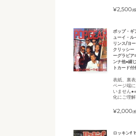
¥2,500
(
ポップ・ギア
ューイ・ル
リンス/ヨー
クリッシー
ーグラビア
ンナ他●綴
トカード付
表紙、裏表
ページ端に
いません●
化にご理解
¥2,000
(
ロッキンf 