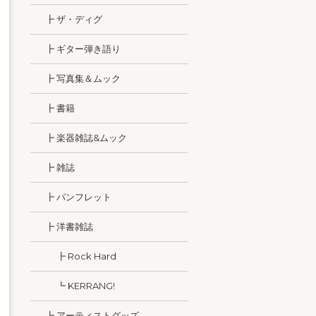
┣ ザ・ディグ
┣ ギター弾き語り
┣ 写真集＆ムック
┣ 書籍
┣ 楽器雑誌&ムック
┣ 雑誌
┣ パンフレット
┣ 洋書雑誌
┣ Rock Hard
┗ KERRANG!
┗ アーティストグッズ