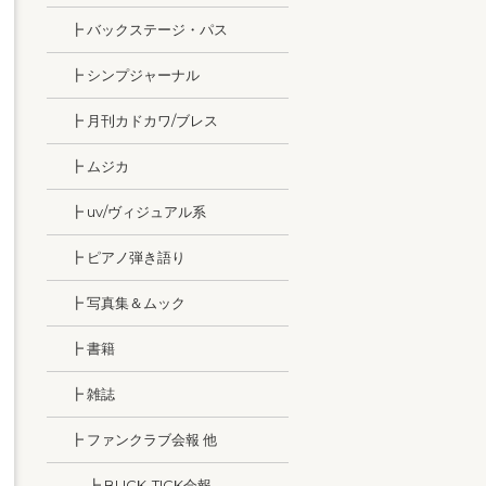
┣ バックステージ・パス
┣ シンプジャーナル
┣ 月刊カドカワ/ブレス
┣ ムジカ
┣ uv/ヴィジュアル系
┣ ピアノ弾き語り
┣ 写真集＆ムック
┣ 書籍
┣ 雑誌
┣ ファンクラブ会報 他
┣ BUCK-TICK会報