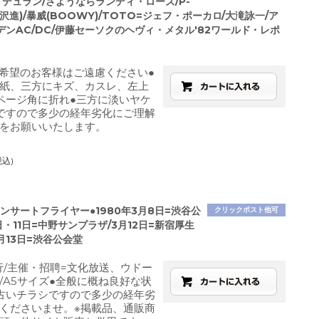
・デュラン/さようならランディ・ローズ/P-
平沢進)/暴威(BOOWY)/TOTO=ジェフ・ポーカロ/大滝詠一/ア
デンAC/DC/伊藤セーソクのヘヴィ・メタル'82ワールド・レポ
ご希望のお客様はご遠慮ください●
紙、三方にキズ、カスレ、左上
ページ角に折れ●三方に淡いヤケ
ですので多少の経年劣化にご理解
をお願いいたします。
税込)
ンサートフライヤー●1980年3月8日=渋谷公
クリックポスト他可
日・11日=中野サンプラザ/3月12日=新宿厚生
月13日=渋谷公会堂
発行/主催・招聘=文化放送、ウドー
/A5サイズ●全般に概ね良好な状
古いチラシですので多少の経年劣
くださいませ。※掲載品、通販商