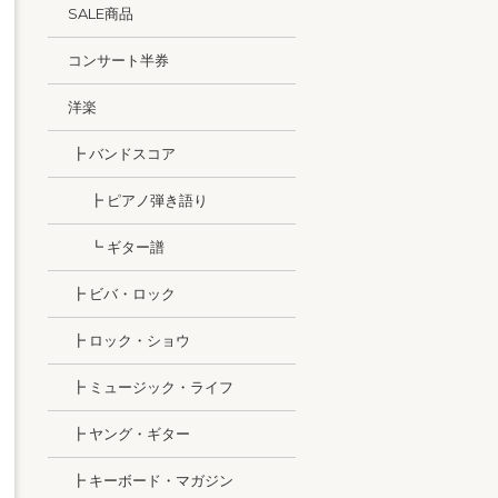
SALE商品
コンサート半券
洋楽
┣ バンドスコア
┣ ピアノ弾き語り
┗ ギター譜
┣ ビバ・ロック
┣ ロック・ショウ
┣ ミュージック・ライフ
┣ ヤング・ギター
┣ キーボード・マガジン