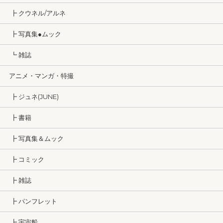
┣ クウネル/アルネ
┣ 写真集●ムック
┗ 雑誌
アニメ・マンガ・特撮
┣ ジュネ(JUNE)
┣ 書籍
┣ 写真集＆ムック
┣ コミック
┣ 雑誌
┣ パンフレット
┣ 宇宙船