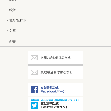
┣ 雑貨
┣ 書籍/単行本
┣ 文庫
┗ 新書