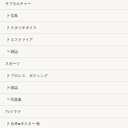
サブカルチャー
┣ 宝島
┣ スタジオボイス
┣ エスクァイア
┗ 雑誌
スポーツ
┣ プロレス、ボクシング
┣ 雑誌
┗ 写真集
TVドラマ
┣ 台本●ポスター 他