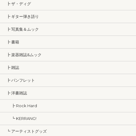
┣ ザ・ディグ
┣ ギター弾き語り
┣ 写真集＆ムック
┣ 書籍
┣ 楽器雑誌&ムック
┣ 雑誌
┣ パンフレット
┣ 洋書雑誌
┣ Rock Hard
┗ KERRANG!
┗ アーティストグッズ