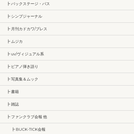
┣ バックステージ・パス
┣ シンプジャーナル
┣ 月刊カドカワ/ブレス
┣ ムジカ
┣ uv/ヴィジュアル系
┣ ピアノ弾き語り
┣ 写真集＆ムック
┣ 書籍
┣ 雑誌
┣ ファンクラブ会報 他
┣ BUCK-TICK会報