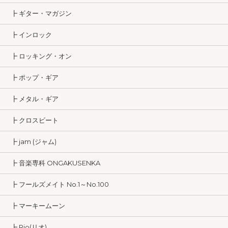
┣ ギター・マガジン
┣ インロック
┣ ロッキング・オン
┣ ポップ・ギア
┣ メタル・ギア
┣ クロスビート
┣ jam (ジャム)
┣ 音楽専科 ONGAKUSENKA
┣ フールズメイト No.1～No.100
┣ マーキームーン
┣ Rio(リオ)