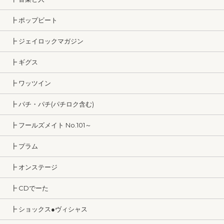
┣ ポップビート
┣ ジェイロックマガジン
┣ ギグス
┣ ワッツイン
┣ パチ・パチ(パチロク含む)
┣ フールズメイト No.101～
┣ プラム
┣ オンステージ
┣ CDでーた
┣ ショックス●ヴィシャス