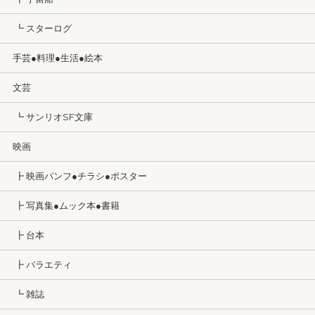
┗ スターログ
手芸●料理●生活●絵本
文芸
┗ サンリオSF文庫
映画
┣ 映画パンフ●チラシ●ポスター
┣ 写真集●ムック本●書籍
┣ 台本
┣ バラエティ
┗ 雑誌