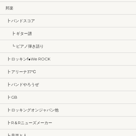
邦楽
┣ バンドスコア
┣ ギター譜
┗ ピアノ弾き語り
┣ ロッキンf●We ROCK
┣ アリーナ37℃
┣ バンドやろうぜ
┣ GB
┣ ロッキングオンジャパン他
┣ R＆Rニューズメーカー
┣ 音楽と人