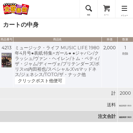
検索
カート
メニュー
カートの中身
会員登録
商品番号
商品名
単価
数量
ログイン
4213
ミュージック・ライフ MUSIC LIFE 1980
2,000
1
年4月号●表紙:特集=ガール● ●ジャパン/ク
削除
ラッシュ/ヴァン・ヘイレン/トム・ペティ/
ザ・ジャム/ディーヴォ/プリテンダーズ/ポ
リスvs内田裕也/スペシャルズvsマッドネ
ス/ジェネシス/TOTO/ザ・ナック他
クリックポスト他便可
計
2000
送料
確認画面で表示
注文合計
確認画面で表示