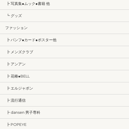
┣ 写真集●ムック●書籍 他
┗ グッズ
ファッション
┣ パンフ●カード●ポスター他
┣ メンズクラブ
┣ アンアン
┣ 花椿●BELL
┣ エルジャポン
┣ 流行通信
┣ dansen 男子専科
┣ POPEYE