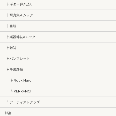
┣ ギター弾き語り
┣ 写真集＆ムック
┣ 書籍
┣ 楽器雑誌&ムック
┣ 雑誌
┣ パンフレット
┣ 洋書雑誌
┣ Rock Hard
┗ KERRANG!
┗ アーティストグッズ
邦楽