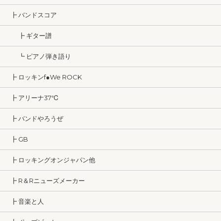
┣ バンドスコア
┣ ギター譜
┗ ピアノ弾き語り
┣ ロッキンf●We ROCK
┣ アリーナ37℃
┣ バンドやろうぜ
┣ GB
┣ ロッキングオンジャパン他
┣ R＆Rニューズメーカー
┣ 音楽と人