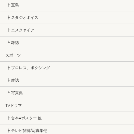
┣ 宝島
┣ スタジオボイス
┣ エスクァイア
┗ 雑誌
スポーツ
┣ プロレス、ボクシング
┣ 雑誌
┗ 写真集
TVドラマ
┣ 台本●ポスター 他
┣ テレビ雑誌/写真集他