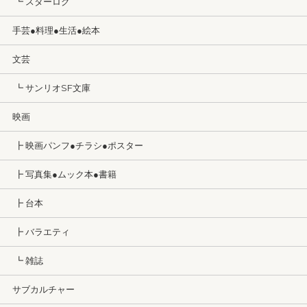
┗ スターログ
手芸●料理●生活●絵本
文芸
┗ サンリオSF文庫
映画
┣ 映画パンフ●チラシ●ポスター
┣ 写真集●ムック本●書籍
┣ 台本
┣ バラエティ
┗ 雑誌
サブカルチャー