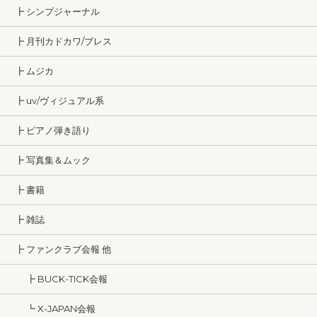
┣ シンプジャーナル
┣ 月刊カドカワ/ブレス
┣ ムジカ
┣ uv/ヴィジュアル系
┣ ピアノ弾き語り
┣ 写真集＆ムック
┣ 書籍
┣ 雑誌
┣ ファンクラブ会報 他
┣ BUCK-TICK会報
┗ X-JAPAN会報