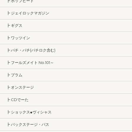
┣ ポップビート
┣ ジェイロックマガジン
┣ ギグス
┣ ワッツイン
┣ パチ・パチ(パチロク含む)
┣ フールズメイト No.101～
┣ プラム
┣ オンステージ
┣ CDでーた
┣ ショックス●ヴィシャス
┣ バックステージ・パス