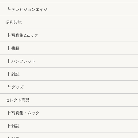
┗ テレビジョンエイジ
昭和芸能
┣ 写真集&ムック
┣ 書籍
┣ パンフレット
┣ 雑誌
┗ グッズ
セレクト商品
┣ 写真集・ムック
┣ 雑誌