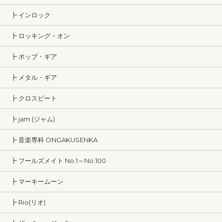
┣ インロック
┣ ロッキング・オン
┣ ポップ・ギア
┣ メタル・ギア
┣ クロスビート
┣ jam (ジャム)
┣ 音楽専科 ONGAKUSENKA
┣ フールズメイト No.1～No.100
┣ マーキームーン
┣ Rio(リオ)