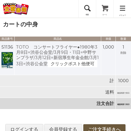
検索
カート
メニュー
カートの中身
会員登録
商品番号
商品名
単価
数量
ログイン
51136
TOTO コンサートフライヤー●1980年3
1,000
1
月8日=渋谷公会堂/3月9日・11日=中野サ
削除
ンプラザ/3月12日=新宿厚生年金会館/3月1
3日=渋谷公会堂
クリックポスト他便可
計
1000
送料
確認画面で表示
注文合計
確認画面で表示
ログインする
会員登録する
ご注文手続きへ