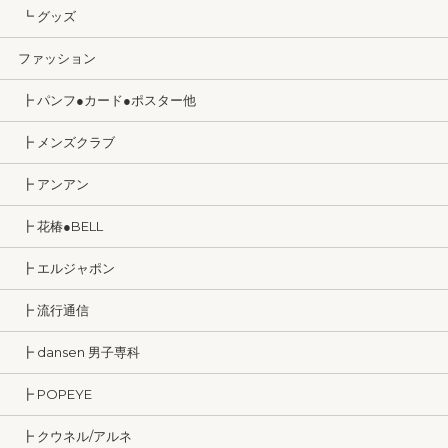
┗ グッズ
ファッション
┣ パンフ●カード●ポスター他
┣ メンズクラブ
┣ アンアン
┣ 花椿●BELL
┣ エルジャポン
┣ 流行通信
┣ dansen 男子専科
┣ POPEYE
┣ クウネル/アルネ