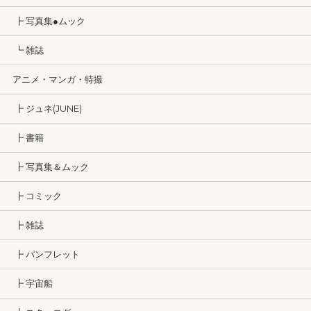
┣ 写真集●ムック
┗ 雑誌
アニメ・マンガ・特撮
┣ ジュネ(JUNE)
┣ 書籍
┣ 写真集＆ムック
┣ コミック
┣ 雑誌
┣ パンフレット
┣ 宇宙船