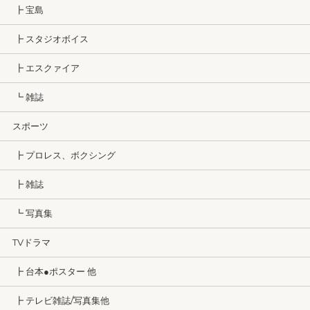
┣ 宝島
┣ スタジオボイス
┣ エスクァイア
┗ 雑誌
スポーツ
┣ プロレス、ボクシング
┣ 雑誌
┗ 写真集
TVドラマ
┣ 台本●ポスター 他
┣ テレビ雑誌/写真集他