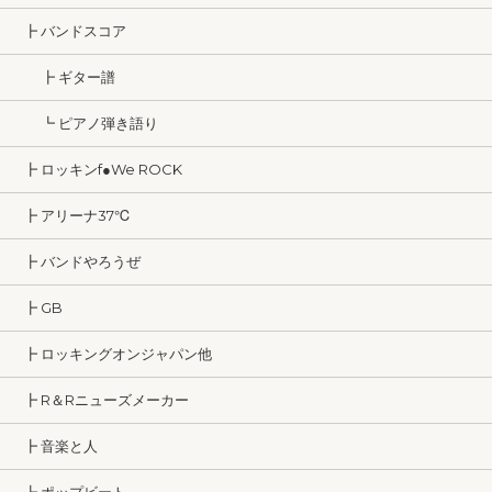
┣ バンドスコア
┣ ギター譜
┗ ピアノ弾き語り
┣ ロッキンf●We ROCK
┣ アリーナ37℃
┣ バンドやろうぜ
┣ GB
┣ ロッキングオンジャパン他
┣ R＆Rニューズメーカー
┣ 音楽と人