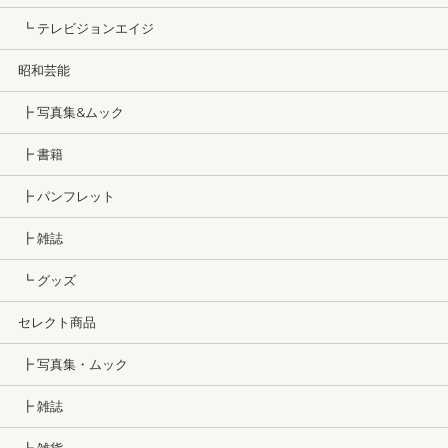
┗ テレビジョンエイジ
昭和芸能
┣ 写真集&ムック
┣ 書籍
┣ パンフレット
┣ 雑誌
┗ グッズ
セレクト商品
┣ 写真集・ムック
┣ 雑誌