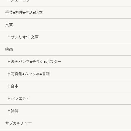
┗ スターログ
手芸●料理●生活●絵本
文芸
┗ サンリオSF文庫
映画
┣ 映画パンフ●チラシ●ポスター
┣ 写真集●ムック本●書籍
┣ 台本
┣ バラエティ
┗ 雑誌
サブカルチャー