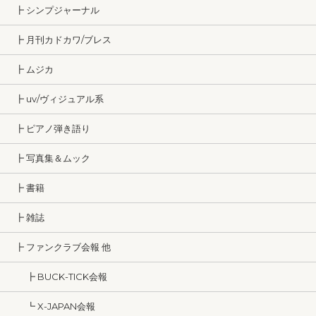
┣ シンプジャーナル
┣ 月刊カドカワ/ブレス
┣ ムジカ
┣ uv/ヴィジュアル系
┣ ピアノ弾き語り
┣ 写真集＆ムック
┣ 書籍
┣ 雑誌
┣ ファンクラブ会報 他
┣ BUCK-TICK会報
┗ X-JAPAN会報