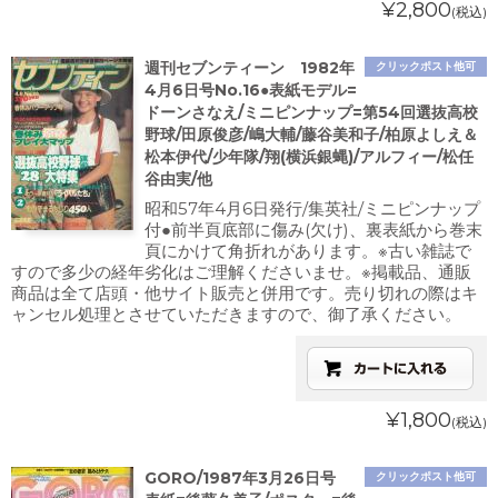
¥2,800
(税込)
週刊セブンティーン 1982年
クリックポスト他可
4月6日号No.16●表紙モデル=
ドーンさなえ/ミニピンナップ=第54回選抜高校
野球/田原俊彦/嶋大輔/藤谷美和子/柏原よしえ＆
松本伊代/少年隊/翔(横浜銀蝿)/アルフィー/松任
谷由実/他
昭和57年4月6日発行/集英社/ミニピンナップ
付●前半頁底部に傷み(欠け)、裏表紙から巻末
頁にかけて角折れがあります。※古い雑誌で
すので多少の経年劣化はご理解くださいませ。※掲載品、通販
商品は全て店頭・他サイト販売と併用です。売り切れの際はキ
ャンセル処理とさせていただきますので、御了承ください。
¥1,800
(税込)
GORO/1987年3月26日号
クリックポスト他可