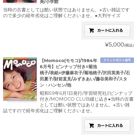
美/小学館
当時の古書としては酷い状態ではありません。※古い雑誌です
ので多少の経年劣化はご理解くださいませ。●大判サイズ
¥5,000
(税込)
【Momoco(モモコ)/1984年
クリックポスト他可
6月号】ピンナップ付き=菊池
桃子/表紙=伊藤麻衣子/菊地桃子/沢田英美子/石
田夏子/財前直見/みずきあい/藤谷美和子/スタ
ン・ハンセン/他
昭和59年6月1日発行/学習研究社//ピンナップ
付き/MOMOCO CLUB綴じ込き●当時の古書
としては酷い状態ではありません。※古い雑
誌ですので経年劣化はご理解くださいませ。