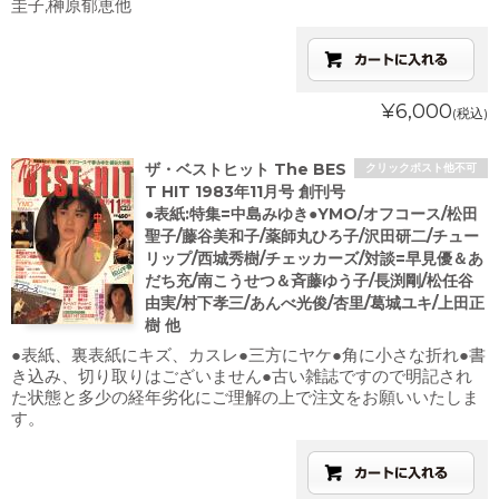
圭子,榊原郁恵他
¥6,000
(税込)
ザ・ベストヒット The BES
クリックポスト他不可
T HIT 1983年11月号 創刊号
●表紙:特集=中島みゆき●YMO/オフコース/松田
聖子/藤谷美和子/薬師丸ひろ子/沢田研二/チュー
リップ/西城秀樹/チェッカーズ/対談=早見優＆あ
だち充/南こうせつ＆斉藤ゆう子/長渕剛/松任谷
由実/村下孝三/あんべ光俊/杏里/葛城ユキ/上田正
樹 他
●表紙、裏表紙にキズ、カスレ●三方にヤケ●角に小さな折れ●書
き込み、切り取りはございません●古い雑誌ですので明記され
た状態と多少の経年劣化にご理解の上で注文をお願いいたしま
す。