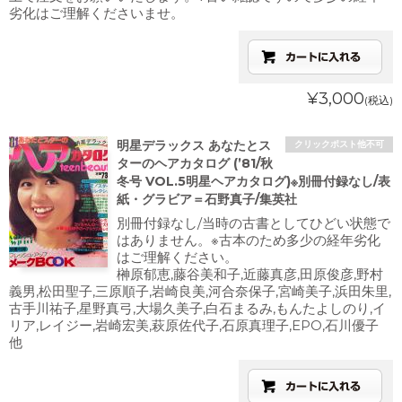
劣化はご理解くださいませ。
¥3,000
(税込)
明星デラックス あなたとス
クリックポスト他不可
ターのヘアカタログ (’81/秋
冬号 VOL.5明星ヘアカタログ)※別冊付録なし/表
紙・グラビア＝石野真子/集英社
別冊付録なし/当時の古書としてひどい状態で
はありません。※古本のため多少の経年劣化
はご理解ください。
榊原郁恵,藤谷美和子,近藤真彦,田原俊彦,野村
義男,松田聖子,三原順子,岩崎良美,河合奈保子,宮崎美子,浜田朱里,
古手川祐子,星野真弓,大場久美子,白石まるみ,もんたよしのり,イ
リア,レイジー,岩崎宏美,萩原佐代子,石原真理子,EPO,石川優子
他