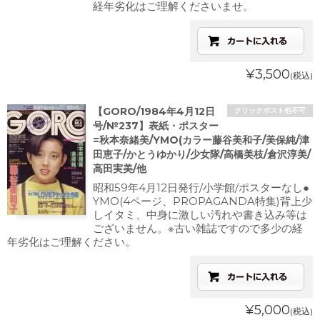
経年劣化はご理解くださいませ。
¥3,500
(税込)
【GORO/1984年4月12日
クリックポスト他不可
号/№237】表紙・ポスター
=秋本奈緒美/YMO(カラー藤谷美和子/美保純/津
田恵子/かとうゆかり/少女隊/高橋美枝/倉沢淳美/
高田実美/他
昭和59年4月12日発行/小学館/ポスターなし●
YMO(4ページ、PROPAGANDA特集)背上少
しイタミ、中身に激しい汚れや書き込み等は
ございません。※古い雑誌ですので多少の経
年劣化はご理解ください。
¥5,000
(税込)