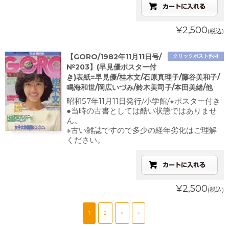
¥2,500
(税込)
【GORO/1982年11月11日号/
クリックポスト他可
№203】(早見優ポスター付
き)表紙=早見優/桂木文/石原真理子/藤谷美和子/
鳴海和世/岡広いづみ/鈴木美司子/本田美緒/他
昭和57年11月11日発行/小学館/※ポスター付き
●当時の古書としては酷い状態ではありませ
ん。
※古い雑誌ですので多少の経年劣化はご理解
ください。
¥2,500
(税込)
1
2
>
»