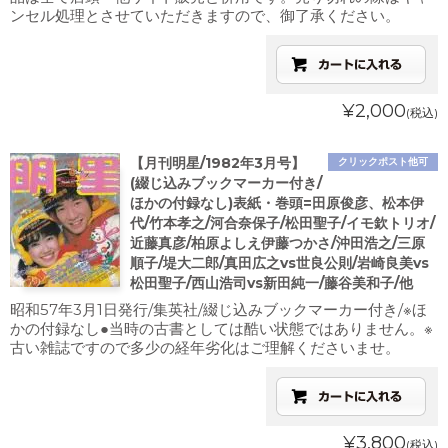
ンセル処理とさせていただきますので、御了承ください。
¥2,000
(税込)
【月刊明星/1982年3月号】
クリックポスト他可
(綴じ込みブックマーカー付き/
ほかの付録なし)表紙・巻頭=田原俊彦、松本伊
代/竹本孝之/河合奈保子/松田聖子/イモ欽トリオ/
近藤真彦/柏原よしえ伊藤つかさ/沖田浩之/三原
順子/堤大二郎/真田広之vs世良公則/岩崎良美vs
松田聖子/西山浩司vs新田純一/藤谷美和子/他
昭和57年3月1日発行/集英社/綴じ込みブックマーカー付き/※ほ
かの付録なし●当時の古書としては酷い状態ではありません。※
古い雑誌ですので多少の経年劣化はご理解くださいませ。
¥3,800
(税込)