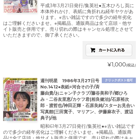
平成3年3月21日発行/集英社●五木ひろし頁に
本体外れかけ、表紙に角折れね経年ヤケがあ
ります。※古い雑誌ですので多少の経年劣化
はご理解くださいませ。※掲載品、通販商品は全て店頭・他サ
イト販売と併用です。売り切れの際はキャンセル処理とさせて
いただきますので、御了承ください。
¥1,000
(税込)
週刊明星 1986年3月27日号
クリックポスト他可
No.1412●表紙=河合その子/斉
藤由貴/おニャン子クラブ/藤谷美和子/郷ひろ
み・二谷友里恵/カケフ君(相良健治)/石原裕次
郎・渡哲也/神田正輝・石原良純/スターお見合い
写真館(三田寛子、マリアン、伊藤麻衣子、渡辺
典子)/他
昭和61年3月27日発行/集英社●※古い雑誌です
ので多少の経年劣化はご理解くださいませ。※掲載品、通販商
品は全て店頭・他サイト販売と併用です。売り切れの際はキャ