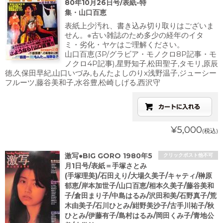
80年10月26日号/表紙-特
集・山口百恵
表紙上少汚れ、書き込み切り取りはございま
せん。※古い雑誌のため多少の経年のイタ
ミ・劣化・ヤケはご理解ください。
山口百恵(3P/グラビア・モノクロ8P記事・モ
ノクロ4P記事),星野知子,松田聖子,タモリ,原辰
徳,久保田早紀,山口いづみ,もんたよしのりx浅野温子,ジューシー
フルーツ,藤谷美和子,水谷豊,松崎しげる,西沢守
¥5,000
(税込)
激写●BIG GORO 1980年5
クリックポスト他不可
月1日号/表紙＝手塚さとみ
(手塚理美)/石田えり/大場久美子/キャティ/榊原
郁恵/岸本加世子/山口百恵/相本久美子/藤谷美和
子/倉田まり子/中島はるみ/沢田和美/石野真子/荒
木由美子/石川ひとみ/紺野美沙子/古手川祐子/秋
ひとみ/伊藤有子/島村はるみ/岡田くみ子/青地公