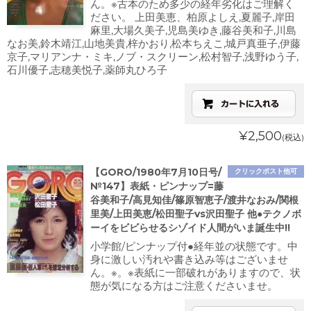
ん。※古本のため多少の経年劣化はご理解く
ださい。 上田美恵、柏原よしえ,夏麗子,岸田
麻里,大場久美子,児島美ゆき,藤谷美和子,川島
なお美,鈴木靖江,山地美貴,梓かおり,松本ちえこ,城戸真亜子,伊藤
京子,マリアンナ・ミキ,ノブ・スクリーン,松村智子,浅野ゆう子,
石川優子,志穂美悦子,薬師丸ひろ子
¥2,500
(税込)
【GORO/1980年7月10日号/
クリックポスト他可
№147】表紙・ピンナップ=藤
谷美和子/高見知佳/篠原智恵子/渡井なおみ/関根
里美/上田美恵/松田聖子vs沢田聖子 他●テクノボ
ーイをビビらせるシゾイド人間がいま誕生中!!
小学館/ピンナップ付●経年並の状態です。中
身に激しい汚れや書き込み等はございませ
ん。※。※表紙に一部破れがありますので、状
態が気になる方はご注意くださいませ。