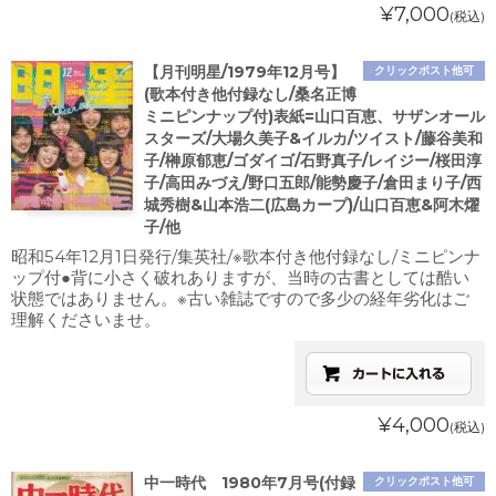
¥7,000
(税込)
【月刊明星/1979年12月号】
クリックポスト他可
(歌本付き他付録なし/桑名正博
ミニピンナップ付)表紙=山口百恵、サザンオール
スターズ/大場久美子&イルカ/ツイスト/藤谷美和
子/榊原郁恵/ゴダイゴ/石野真子/レイジー/桜田淳
子/高田みづえ/野口五郎/能勢慶子/倉田まり子/西
城秀樹&山本浩二(広島カープ)/山口百恵&阿木燿
子/他
昭和54年12月1日発行/集英社/※歌本付き他付録なし/ミニピンナ
ップ付●背に小さく破れありますが、当時の古書としては酷い
状態ではありません。※古い雑誌ですので多少の経年劣化はご
理解くださいませ。
¥4,000
(税込)
中一時代 1980年7月号(付録
クリックポスト他可