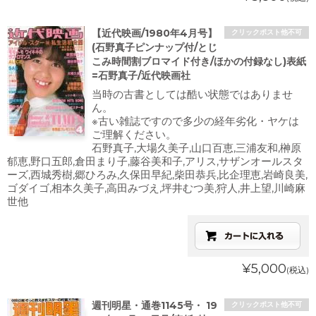
【近代映画/1980年4月号】
クリックポスト他不可
(石野真子ピンナップ付/とじ
こみ時間割ブロマイド付き/ほかの付録なし)表紙
=石野真子/近代映画社
当時の古書としては酷い状態ではありませ
ん。
※古い雑誌ですので多少の経年劣化・ヤケは
ご理解ください。
石野真子,大場久美子,山口百恵,三浦友和,榊原
郁恵,野口五郎,倉田まり子,藤谷美和子,アリス,サザンオールスタ
ーズ,西城秀樹,郷ひろみ,久保田早紀,柴田恭兵,比企理恵,岩崎良美,
ゴダイゴ,相本久美子,高田みづえ,坪井むつ美,狩人,井上望,川崎麻
世他
¥5,000
(税込)
週刊明星・通巻1145号・ 19
クリックポスト他不可