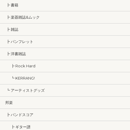
┣ 書籍
┣ 楽器雑誌&ムック
┣ 雑誌
┣ パンフレット
┣ 洋書雑誌
┣ Rock Hard
┗ KERRANG!
┗ アーティストグッズ
邦楽
┣ バンドスコア
┣ ギター譜