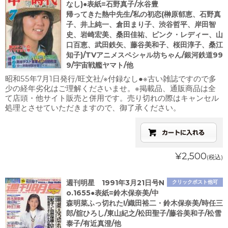
なし)●表紙=石野真子/水谷豊
帰ってきた熱中先生/私の初恋(榊原郁恵、石野真
子、井上純一、倉田まり子、渋谷哲平、岸田智
史、岩崎宏美、桑田佳祐、ピンク・レディー、山
口百恵、武田鉄矢、藤谷美和子、桜田淳子、桑江
知子)/TVアニメスペシャル坊ちゃん/銀河鉄道99
9/宇宙戦艦ヤマト/他
昭和55年7月1日発行/旺文社/※付録なし●※古い雑誌ですので多
少の経年劣化はご理解くださいませ。※掲載品、通販商品は全
て店頭・他サイト販売と併用です。売り切れの際はキャンセル
処理とさせていただきますので、御了承ください。
¥2,500
(税込)
週刊明星 1991年3月21日号N
クリックポスト他可
o.1655●表紙=鈴木保奈美/中
森明菜ふっ切れた!/織田裕二・鈴木保奈美/時任三
郎/舘ひろし/東山紀之/松田聖子/藤谷美和子/松雪
泰子/有近真澄/他