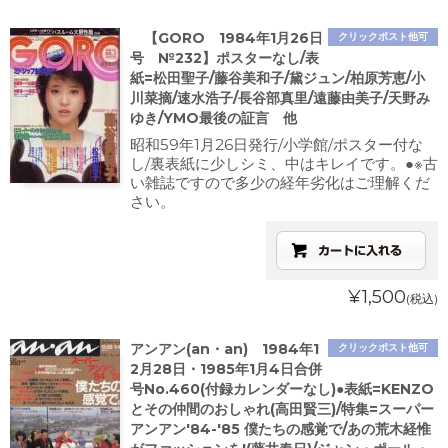
【GORO 1984年1月26日
クリックポスト他可
号 №232】ポスターなし/表
紙=松田聖子/藤谷美和子/黛ジュン/柏原芳恵/小
川菜摘/速水浩子/長谷部真里/遠藤由美子/天野み
ゆき/YMO最後の証言 他
昭和59年1月26日発行/小学館/ポスター付な
し/裏表紙に少しシミ、中はキレイです。●※古
い雑誌ですので多少の経年劣化はご理解くだ
さい。
¥1,500
(税込)
アンアン(an・an) 1984年1
クリックポスト他可
2月28日・1985年1月4日合併
号No.460(付録カレンダーなし)●表紙=KENZO
とその仲間のおしゃれ(高田賢三)/特集=スーパー
アンアン'84-'85 僕たちの感覚で/あの荒木経惟