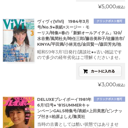
¥5,000
(税込)
ヴィヴィ(ViVi) 1984年3月
クリックポスト他可
号/No.9●表紙=スージー・モ
ーリス/特集=春の「新鮮オールアイテム」120/
水谷豊/風間杜夫/時任三郎/藤谷美和子/佐藤浩市/
KINYA/平田満/小林克也/金田賢一/森田芳光/他
昭和59年3月1日発行/講談社●※古い雑誌です
ので多少の経年劣化はご理解くださいませ。
¥3,000
(税込)
DELUXEプレイボーイ1981年
クリックポスト他可
6月1日号● '81SUMMERキャ
ンペーンGALS特集号/表紙=上田美恵/ピンナッ
プ付き=柏原よしえ/集英社
当時の古書としては酷い状態ではありませ