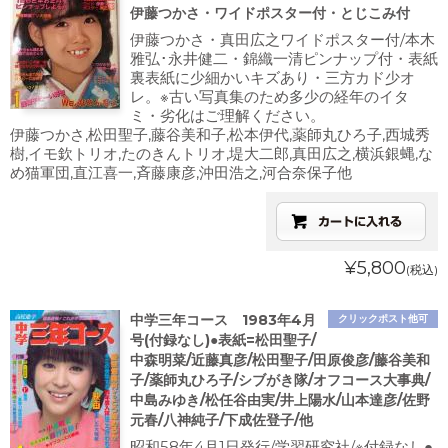
伊藤つかさ・ワイドポスター付・とじこみ付
伊藤つかさ・真田広之ワイドポスター付/本木
雅弘･永井健二・錦織一清ピンナップ付・表紙
裏表紙に少細かいキズあり・三方カド少オ
レ。※古い写真集のため多少の経年のイタ
ミ・劣化はご理解ください。
伊藤つかさ,松田聖子,藤谷美和子,松本伊代,薬師丸ひろ子,西城秀
樹,イモ欽トリオ,たのきんトリオ,堤大二郎,真田広之,横浜銀蝿,な
め猫軍団,直江喜一,斉藤康彦,沖田浩之,河合奈保子他
¥5,800
(税込)
中学三年コース 1983年4月
クリックポスト他可
号(付録なし)●表紙=松田聖子/
中森明菜/近藤真彦/松田聖子/田原俊彦/藤谷美和
子/薬師丸ひろ子/シブがき隊/オフコース大事典/
中島みゆき/松任谷由実/井上陽水/山本達彦/佐野
元春/八神純子/下成佐登子/他
昭和58年4月1日発行/学習研究社/※付録なし●