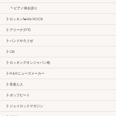
┗ ピアノ弾き語り
┣ ロッキンf●We ROCK
┣ アリーナ37℃
┣ バンドやろうぜ
┣ GB
┣ ロッキングオンジャパン他
┣ R＆Rニューズメーカー
┣ 音楽と人
┣ ポップビート
┣ ジェイロックマガジン