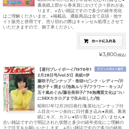
裏表紙上部から巻末頁にかけて少々折れがあ
ります。※古い雑誌ですので多少の経年劣化
はご理解くださいませ。※掲載品、通販商品は全て店頭・他サ
イト販売と併用です。売り切れの際はキャンセル処理とさせて
いただきますので、御了承ください。
¥3,800
(税込)
【週刊プレイボーイ/1976年1
クリックポスト他可
2月28日号/vol.51】表紙=伊
藤咲子/ピンナップ・巻頭=ピンク・レディー/片
桐夕子＋潤まり/池島ルリ子/フラワー・キッス/
五十嵐めぐみ/藤谷美和子/'76無機質文化はつい
にSEXカタログまで生み出した/他
昭和51年12月28日発行/集英社/ピンナップ付
⚠️目次ページ余白に日付書き込み●表紙、裏表
紙にキズ、カスレ●切り取りはございません●
古い雑誌ですので明記された状態と多少の経年劣化にご理解の
上で注文をお願いいたします。※古い雑誌ですので多少の経年