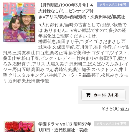
【月刊明星/1980年3月号】4
クリックポスト他可
大付録なし/ミニピンナップ付
き=アリス/表紙=西城秀樹・久保田早紀/集英社
4大付録付き/当時の古書としては酷い状態で
は ありません。※古い雑誌ですので多少の経
年劣化はご理解くださいませ。
榊原郁恵,倉田まり子,ゴダイゴ,さだまさし,西
城秀樹,久保田早紀,石川優子,香川伸行,チャゲ&
飛鳥,三浦友和,山口百恵,桑名正博,藤谷美和子,ゴダイゴ,ツイスト,
桑田佳祐,松山千春,ピンク・レディー,竹内まりや,桜田淳子,郷ひ
ろみ,石野真子,,アリス,大場久美子,沢田研二,ばんばひろふみ,レイ
ジー,野口五郎,高田みづえ,岩崎宏美,桑江知子,スペクトラム,井上
望,クリスタルキング,八神純子,N・S・P,福島邦子,松原みき,タモ
リ,近田春夫,松田優作他
¥3,500
(税込)
学園ドラマ vol.13 昭和57年
クリックポスト他不可
1月1日・近代映画社・表紙;