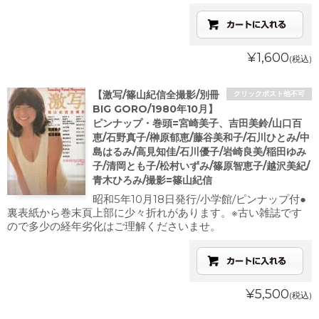
¥1,600
(税込)
【激写/篠山紀信全撮影/別冊
クリックポスト他不可
BIG GORO/1980年10月】
ピンナップ・巻頭=宮崎美子、吉田美鈴/山口百
恵/石野真子/榊原郁恵/藤谷美和子/石川ひとみ/中
島はるみ/高見知佳/石川優子/岩崎良美/稲田ゆみ
子/清岡とも子/松村いずみ/篠原智恵子/越沢美紀/
青木ひろみ/撮影=篠山紀信
昭和5年10月18日発行/小学館/ピンナップ付●
裏表紙から巻末頁上部に少々折れがあります。※古い雑誌です
ので多少の経年劣化はご理解くださいませ。
¥5,500
(税込)