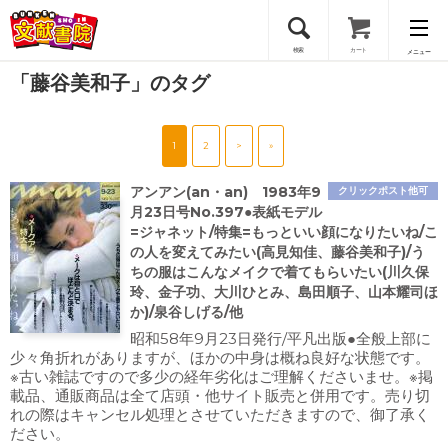
検索
カート
メニュー
「藤谷美和子」のタグ
会員登録
1
2
>
»
ログイン
アンアン(an・an) 1983年9
クリックポスト他可
月23日号No.397●表紙モデル
=ジャネット/特集=もっといい顔になりたいね/こ
の人を変えてみたい(高見知佳、藤谷美和子)/う
ちの服はこんなメイクで着てもらいたい(川久保
玲、金子功、大川ひとみ、島田順子、山本耀司ほ
か)/泉谷しげる/他
昭和58年9月23日発行/平凡出版●全般上部に
少々角折れがありますが、ほかの中身は概ね良好な状態です。
※古い雑誌ですので多少の経年劣化はご理解くださいませ。※掲
載品、通販商品は全て店頭・他サイト販売と併用です。売り切
れの際はキャンセル処理とさせていただきますので、御了承く
ださい。