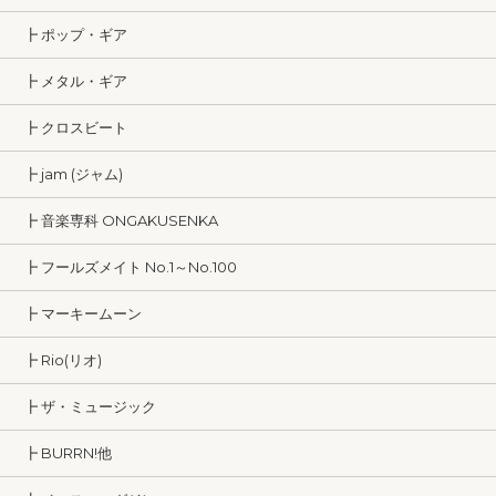
┣ ポップ・ギア
┣ メタル・ギア
┣ クロスビート
┣ jam (ジャム)
┣ 音楽専科 ONGAKUSENKA
┣ フールズメイト No.1～No.100
┣ マーキームーン
┣ Rio(リオ)
┣ ザ・ミュージック
┣ BURRN!他