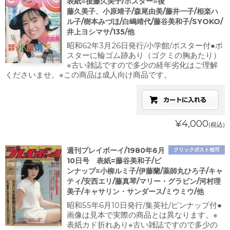
表紙=後藤久美子/ポスター=後
藤久美子、小原靖子/森尾由美/藤井一子/相楽ハ
ル子/樹本みづほ/白嶋靖代/藤谷美和子/SYOKO/
井上ヨシマサ/135/他
昭和62年3月26日発行/小学館/ポスター付●ポ
スターに輪ゴム跡あり（ゴクミの胸あたり）
※古い雑誌ですので多少の経年劣化はご理解
くださいませ。※この商品は成人向け商品です。
¥4,000
(税込)
週刊プレイボーイ/1980年6月
クリックポスト他可
10日号 表紙=藤谷美和子/ピ
ンナップ=小柳ルミ子/伊藤蘭/薬師丸ひろ子/キャ
ティ/安西エリ/藤真琴/マリー・グラビン/河村理
美子/キャサリン・サンダース/ミウミウ/他
昭和55年6月10日発行/集英社/ピンナップ付●
画像は見本で実際の商品とは異なります。※
表紙カド折れあり※古い雑誌ですので多少の