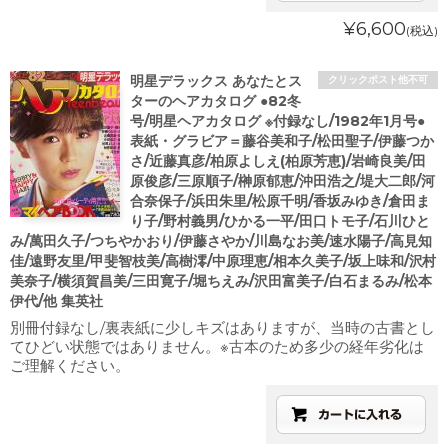
¥6,600
(税込)
明星デラックス あなたとス
クリックポスト他不可
ターのヘアカタログ ●82冬
号/明星ヘアカタログ ※付録なし/1982年1月号●
表紙・グラビア＝藤谷美和子/松田聖子/伊藤つか
さ/近藤真彦/柏原よしえ(柏原芳恵)/岩崎良美/田
原俊彦/三原順子/榊原郁恵/沖田浩之/堤大二郎/河
合奈保子/浜田朱里/松原千明/香坂みゆき/倉田ま
り子/野村義男/ひかる一平/田口トモ子/石川ひと
み/萬田久子/つちやかおり/伊藤さやか/川島なお美/速水陽子/高見知
佳/遠野友里/甲斐智枝美/高樹澪/中原理恵/相本久美子/坂上味和/沢村
美奈子/横須賀昌美/三田寛子/堀ちえみ/沢田富美子/白石まるみ/松本
伊代/他 集英社
別冊付録なし/裏表紙に少しキズはありますが、当時の古書とし
てひどい状態ではありません。※古本のため多少の経年劣化は
ご理解ください。