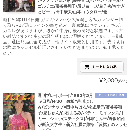
がファッションを!(藤井春日)/ジャン・ポール・
ゴルチエ/藤谷美和子/所ジョージ/金子功/おすぎ
とピーコ/田中康夫/山本コウタロー/他
昭和60年1月4日発行/マガジンハウス/※綴じ込みカレンダー切
り取り●27頁にラインの書き込み、裏表紙にヤケシミ、キズ、
カスレがありますが、ほかの中身は概ね良好な状態です。※古
い雑誌ですので多少の経年劣化はご理解くださいませ。※掲載
品、通販商品は全て店頭・他サイト販売と併用です。売り切れ
の際はキャンセル処理とさせていただきますので、御了承くだ
さい。
¥2,000
(税込)
週刊プレイボーイ/1980年5月
クリックポスト他可
13日号/№20 表紙=芦川よし
み/ピンナップ=田中ちはる/松坂慶子/藤谷美和
子/泉じゅん/白石まるみ/パティ・モイックス/ト
ミー・ショウ(スティクス)/林家しん平/野坂昭如
が新入大学生・新入社員に贈る「反抗」のメッセ