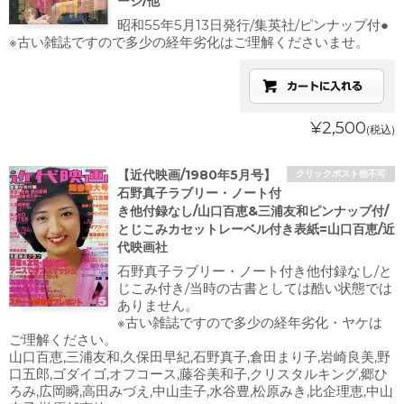
ージ/他
昭和55年5月13日発行/集英社/ピンナップ付●
※古い雑誌ですので多少の経年劣化はご理解くださいませ。
¥2,500
(税込)
【近代映画/1980年5月号】
クリックポスト他不可
石野真子ラブリー・ノート付
き他付録なし/山口百恵&三浦友和ピンナップ付/
とじこみカセットレーベル付き表紙=山口百恵/近
代映画社
石野真子ラブリー・ノート付き他付録なし/と
じこみ付き/当時の古書としては酷い状態では
ありません。
※古い雑誌ですので多少の経年劣化・ヤケは
ご理解ください。
山口百恵,三浦友和,久保田早紀,石野真子,倉田まり子,岩崎良美,野
口五郎,ゴダイゴ,オフコース,藤谷美和子,クリスタルキング,郷ひ
ろみ,広岡瞬,高田みづえ,中山圭子,水谷豊,松原みき,比企理恵,中山