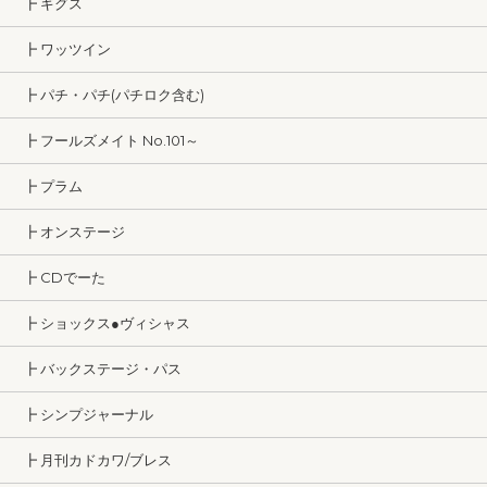
┣ ギグス
┣ ワッツイン
┣ パチ・パチ(パチロク含む)
┣ フールズメイト No.101～
┣ プラム
┣ オンステージ
┣ CDでーた
┣ ショックス●ヴィシャス
┣ バックステージ・パス
┣ シンプジャーナル
┣ 月刊カドカワ/ブレス