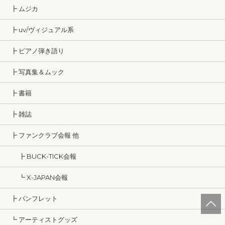
┣ ムジカ
┣ uv/ヴィジュアル系
┣ ピアノ弾き語り
┣ 写真集＆ムック
┣ 書籍
┣ 雑誌
┣ ファンクラブ会報 他
┣ BUCK-TICK会報
┗ X-JAPAN会報
┣ パンフレット
┗ アーティストグッズ