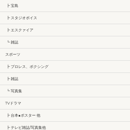
┣ 宝島
┣ スタジオボイス
┣ エスクァイア
┗ 雑誌
スポーツ
┣ プロレス、ボクシング
┣ 雑誌
┗ 写真集
TVドラマ
┣ 台本●ポスター 他
┣ テレビ雑誌/写真集他