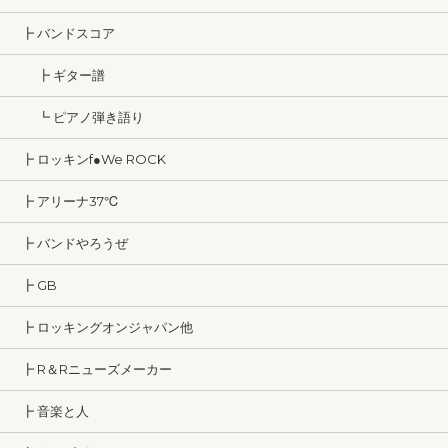
┣ バンドスコア
┣ ギター譜
┗ ピアノ弾き語り
┣ ロッキンf●We ROCK
┣ アリーナ37℃
┣ バンドやろうぜ
┣ GB
┣ ロッキングオンジャパン他
┣ R＆Rニューズメーカー
┣ 音楽と人