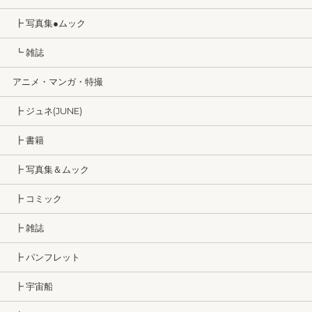
┣ 写真集●ムック
┗ 雑誌
アニメ・マンガ・特撮
┣ ジュネ(JUNE)
┣ 書籍
┣ 写真集＆ムック
┣ コミック
┣ 雑誌
┣ パンフレット
┣ 宇宙船