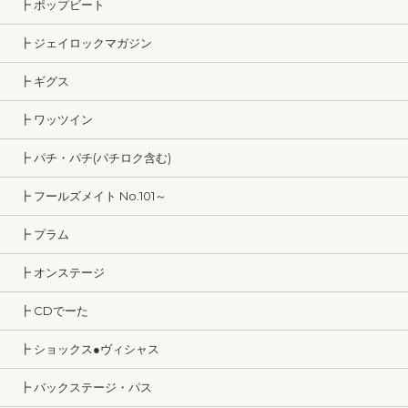
┣ ポップビート
┣ ジェイロックマガジン
┣ ギグス
┣ ワッツイン
┣ パチ・パチ(パチロク含む)
┣ フールズメイト No.101～
┣ プラム
┣ オンステージ
┣ CDでーた
┣ ショックス●ヴィシャス
┣ バックステージ・パス