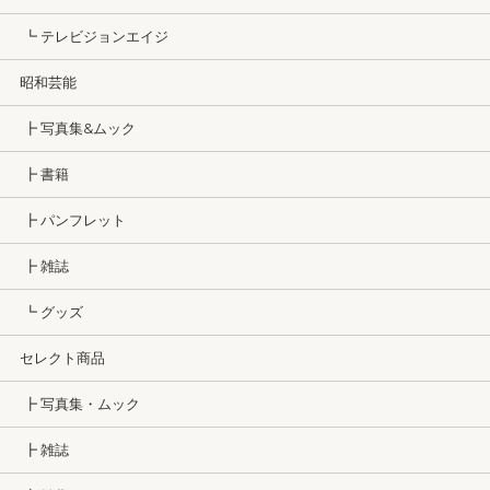
┗ テレビジョンエイジ
昭和芸能
┣ 写真集&ムック
┣ 書籍
┣ パンフレット
┣ 雑誌
┗ グッズ
セレクト商品
┣ 写真集・ムック
┣ 雑誌