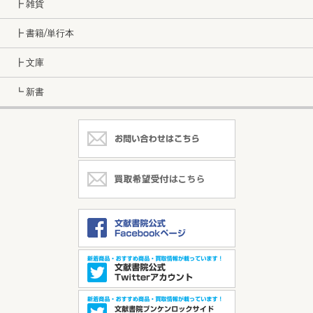
┣ 雑貨
┣ 書籍/単行本
┣ 文庫
┗ 新書