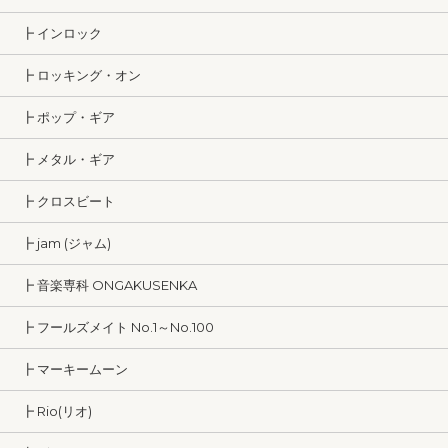
┣ インロック
┣ ロッキング・オン
┣ ポップ・ギア
┣ メタル・ギア
┣ クロスビート
┣ jam (ジャム)
┣ 音楽専科 ONGAKUSENKA
┣ フールズメイト No.1～No.100
┣ マーキームーン
┣ Rio(リオ)