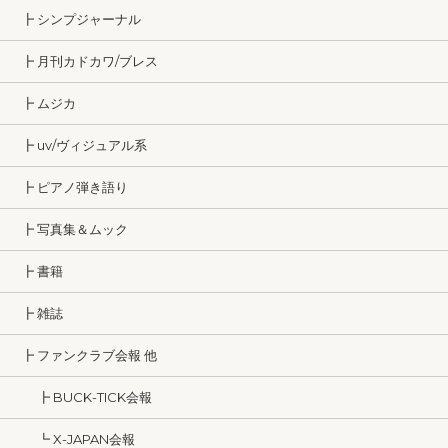
┣ シンプジャーナル
┣ 月刊カドカワ/ブレス
┣ ムジカ
┣ uv/ヴィジュアル系
┣ ピアノ弾き語り
┣ 写真集＆ムック
┣ 書籍
┣ 雑誌
┣ ファンクラブ会報 他
┣ BUCK-TICK会報
┗ X-JAPAN会報