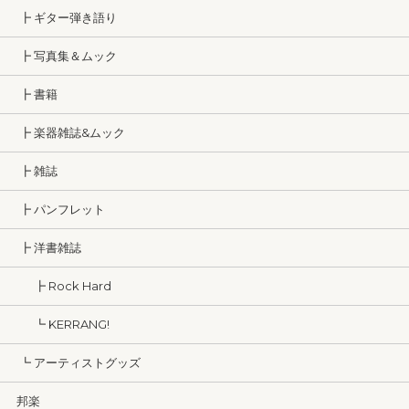
┣ ギター弾き語り
┣ 写真集＆ムック
┣ 書籍
┣ 楽器雑誌&ムック
┣ 雑誌
┣ パンフレット
┣ 洋書雑誌
┣ Rock Hard
┗ KERRANG!
┗ アーティストグッズ
邦楽