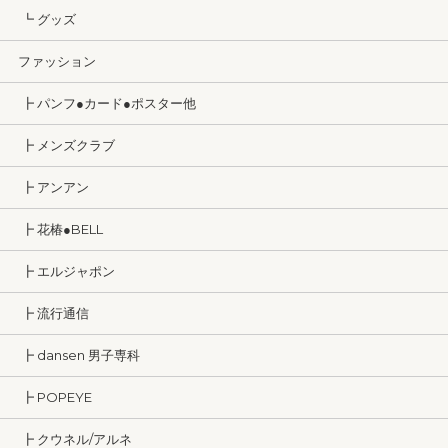
┗ グッズ
ファッション
┣ パンフ●カード●ポスター他
┣ メンズクラブ
┣ アンアン
┣ 花椿●BELL
┣ エルジャポン
┣ 流行通信
┣ dansen 男子専科
┣ POPEYE
┣ クウネル/アルネ