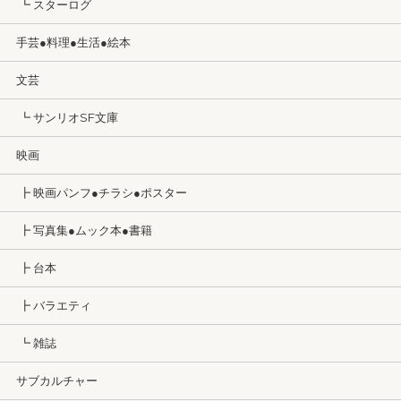
┗ スターログ
手芸●料理●生活●絵本
文芸
┗ サンリオSF文庫
映画
┣ 映画パンフ●チラシ●ポスター
┣ 写真集●ムック本●書籍
┣ 台本
┣ バラエティ
┗ 雑誌
サブカルチャー