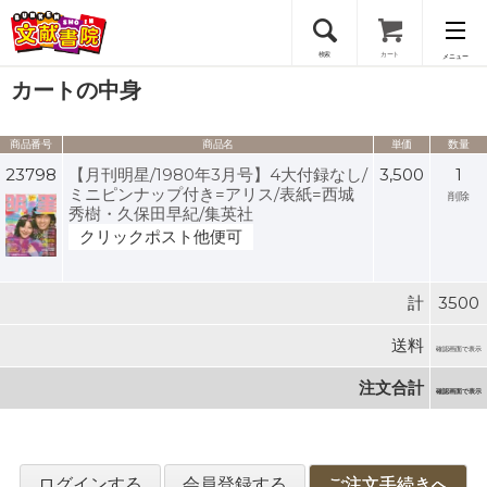
検索
カート
メニュー
カートの中身
会員登録
商品番号
商品名
単価
数量
ログイン
23798
【月刊明星/1980年3月号】4大付録なし/
3,500
1
ミニピンナップ付き=アリス/表紙=西城
削除
秀樹・久保田早紀/集英社
クリックポスト他便可
計
3500
送料
確認画面で表示
注文合計
確認画面で表示
ログインする
会員登録する
ご注文手続きへ