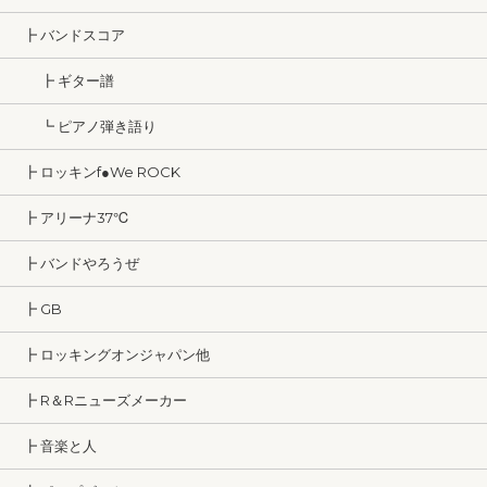
┣ バンドスコア
┣ ギター譜
┗ ピアノ弾き語り
┣ ロッキンf●We ROCK
┣ アリーナ37℃
┣ バンドやろうぜ
┣ GB
┣ ロッキングオンジャパン他
┣ R＆Rニューズメーカー
┣ 音楽と人