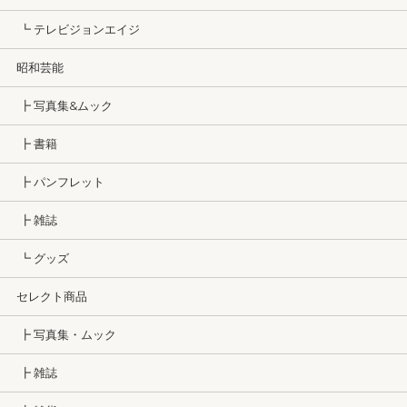
┗ テレビジョンエイジ
昭和芸能
┣ 写真集&ムック
┣ 書籍
┣ パンフレット
┣ 雑誌
┗ グッズ
セレクト商品
┣ 写真集・ムック
┣ 雑誌