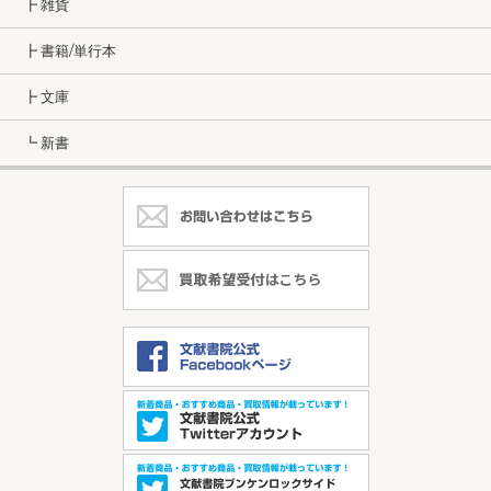
┣ 雑貨
┣ 書籍/単行本
┣ 文庫
┗ 新書