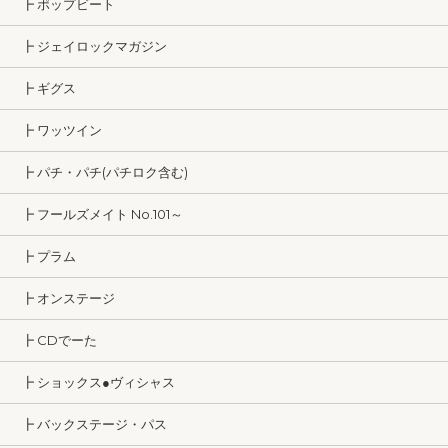
┣ ポップビート
┣ ジェイロックマガジン
┣ ギグス
┣ ワッツイン
┣ パチ・パチ(パチロク含む)
┣ フールズメイト No.101～
┣ プラム
┣ オンステージ
┣ CDでーた
┣ ショックス●ヴィシャス
┣ バックステージ・パス