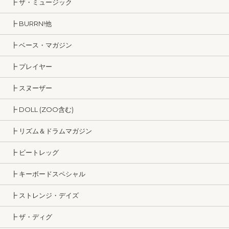
┣ ザ・ミュージック
┣ BURRN!他
┣ ベース・マガジン
┣ プレイヤー
┣ スヌーザー
┣ DOLL (ZOO含む)
┣ リズム＆ドラムマガジン
┣ ビートレッグ
┣ キーボードスペシャル
┣ ストレンジ・デイズ
┣ ザ・ディグ