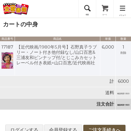
検索
カート
メニュー
カートの中身
会員登録
商品番号
商品名
単価
数量
ログイン
17187
【近代映画/1980年5月号】石野真子ラブ
6,000
1
リー・ノート付き他付録なし/山口百恵&
削除
三浦友和ピンナップ付/とじこみカセット
レーベル付き表紙=山口百恵/近代映画社
計
6000
送料
確認画面で表示
注文合計
確認画面で表示
ログインする
会員登録する
ご注文手続きへ