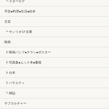
┗ スターログ
手芸●料理●生活●絵本
文芸
┗ サンリオSF文庫
映画
┣ 映画パンフ●チラシ●ポスター
┣ 写真集●ムック本●書籍
┣ 台本
┣ バラエティ
┗ 雑誌
サブカルチャー