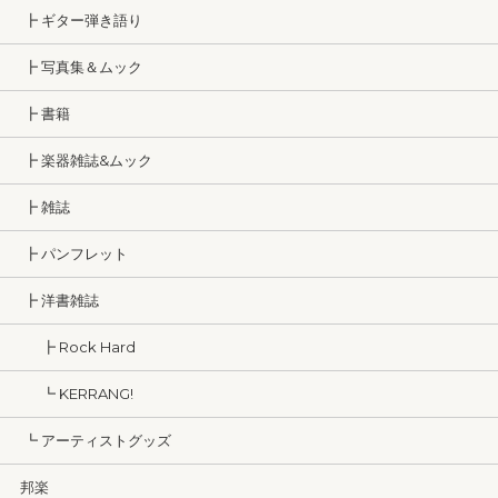
┣ ギター弾き語り
┣ 写真集＆ムック
┣ 書籍
┣ 楽器雑誌&ムック
┣ 雑誌
┣ パンフレット
┣ 洋書雑誌
┣ Rock Hard
┗ KERRANG!
┗ アーティストグッズ
邦楽