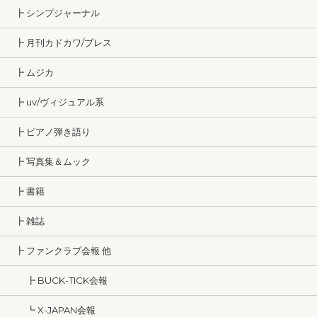
┣ シンプジャーナル
┣ 月刊カドカワ/ブレス
┣ ムジカ
┣ uv/ヴィジュアル系
┣ ピアノ弾き語り
┣ 写真集＆ムック
┣ 書籍
┣ 雑誌
┣ ファンクラブ会報 他
┣ BUCK-TICK会報
┗ X-JAPAN会報