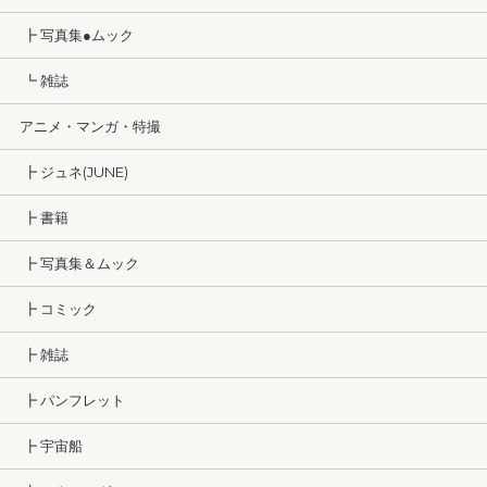
┣ 写真集●ムック
┗ 雑誌
アニメ・マンガ・特撮
┣ ジュネ(JUNE)
┣ 書籍
┣ 写真集＆ムック
┣ コミック
┣ 雑誌
┣ パンフレット
┣ 宇宙船