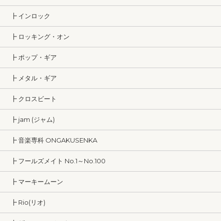
┣ インロック
┣ ロッキング・オン
┣ ポップ・ギア
┣ メタル・ギア
┣ クロスビート
┣ jam (ジャム)
┣ 音楽専科 ONGAKUSENKA
┣ フールズメイト No.1～No.100
┣ マーキームーン
┣ Rio(リオ)