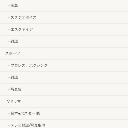
┣ 宝島
┣ スタジオボイス
┣ エスクァイア
┗ 雑誌
スポーツ
┣ プロレス、ボクシング
┣ 雑誌
┗ 写真集
TVドラマ
┣ 台本●ポスター 他
┣ テレビ雑誌/写真集他