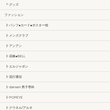
┗ グッズ
ファッション
┣ パンフ●カード●ポスター他
┣ メンズクラブ
┣ アンアン
┣ 花椿●BELL
┣ エルジャポン
┣ 流行通信
┣ dansen 男子専科
┣ POPEYE
┣ クウネル/アルネ