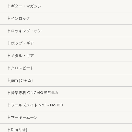
┣ ギター・マガジン
┣ インロック
┣ ロッキング・オン
┣ ポップ・ギア
┣ メタル・ギア
┣ クロスビート
┣ jam (ジャム)
┣ 音楽専科 ONGAKUSENKA
┣ フールズメイト No.1～No.100
┣ マーキームーン
┣ Rio(リオ)