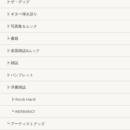
┣ ザ・ディグ
┣ ギター弾き語り
┣ 写真集＆ムック
┣ 書籍
┣ 楽器雑誌&ムック
┣ 雑誌
┣ パンフレット
┣ 洋書雑誌
┣ Rock Hard
┗ KERRANG!
┗ アーティストグッズ