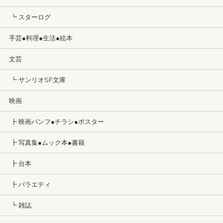
┗ スターログ
手芸●料理●生活●絵本
文芸
┗ サンリオSF文庫
映画
┣ 映画パンフ●チラシ●ポスター
┣ 写真集●ムック本●書籍
┣ 台本
┣ バラエティ
┗ 雑誌