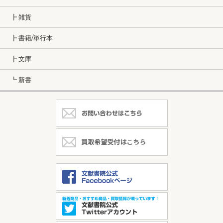
┣ 雑貨
┣ 書籍/単行本
┣ 文庫
┗ 新書