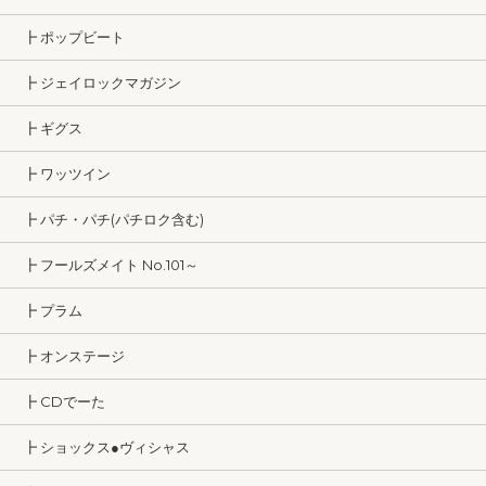
┣ ポップビート
┣ ジェイロックマガジン
┣ ギグス
┣ ワッツイン
┣ パチ・パチ(パチロク含む)
┣ フールズメイト No.101～
┣ プラム
┣ オンステージ
┣ CDでーた
┣ ショックス●ヴィシャス