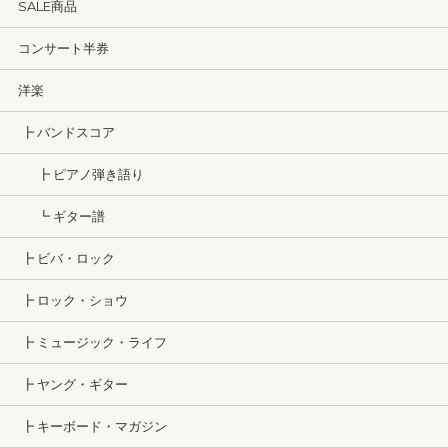
SALE商品
コンサート半券
洋楽
┣ バンドスコア
┣ ピアノ弾き語り
┗ ギター譜
┣ ビバ・ロック
┣ ロック・ショウ
┣ ミュージック・ライフ
┣ ヤング・ギター
┣ キーボード・マガジン