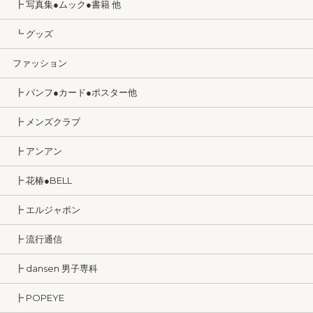
┣ 写真集●ムック●書籍 他
┗ グッズ
ファッション
┣ パンフ●カード●ポスター他
┣ メンズクラブ
┣ アンアン
┣ 花椿●BELL
┣ エルジャポン
┣ 流行通信
┣ dansen 男子専科
┣ POPEYE