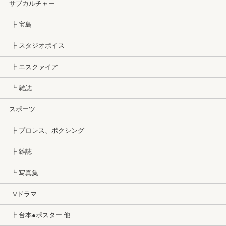
サブカルチャー
┣ 宝島
┣ スタジオボイス
┣ エスクァイア
┗ 雑誌
スポーツ
┣ プロレス、ボクシング
┣ 雑誌
┗ 写真集
TVドラマ
┣ 台本●ポスター 他