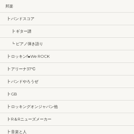
邦楽
┣ バンドスコア
┣ ギター譜
┗ ピアノ弾き語り
┣ ロッキンf●We ROCK
┣ アリーナ37℃
┣ バンドやろうぜ
┣ GB
┣ ロッキングオンジャパン他
┣ R＆Rニューズメーカー
┣ 音楽と人