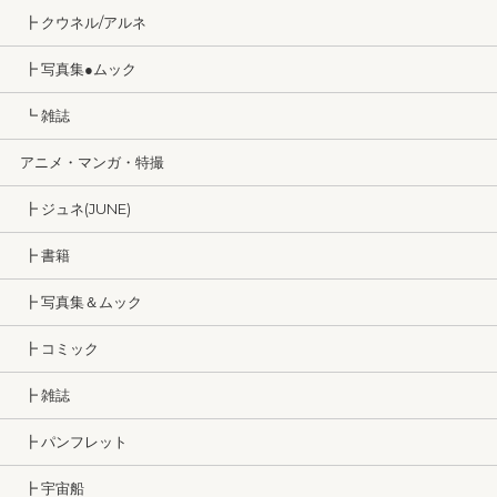
┣ クウネル/アルネ
┣ 写真集●ムック
┗ 雑誌
アニメ・マンガ・特撮
┣ ジュネ(JUNE)
┣ 書籍
┣ 写真集＆ムック
┣ コミック
┣ 雑誌
┣ パンフレット
┣ 宇宙船