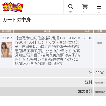
検索
カート
メニュー
カートの中身
会員登録
商品番号
商品名
単価
数量
ログイン
29053
【激写/篠山紀信全撮影/別冊BIG GORO/
5,500
1
1980年10月】ピンナップ・巻頭=宮崎美
削除
子、吉田美鈴/山口百恵/石野真子/榊原郁
恵/藤谷美和子/石川ひとみ/中島はるみ/高
見知佳/石川優子/岩崎良美/稲田ゆみ子/清
岡とも子/松村いずみ/篠原智恵子/越沢美
紀/青木ひろみ/撮影=篠山紀信
計
5500
送料
確認画面で表示
注文合計
確認画面で表示