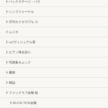
┣ バックステージ・パス
┣ シンプジャーナル
┣ 月刊カドカワ/ブレス
┣ ムジカ
┣ uv/ヴィジュアル系
┣ ピアノ弾き語り
┣ 写真集＆ムック
┣ 書籍
┣ 雑誌
┣ ファンクラブ会報 他
┣ BUCK-TICK会報