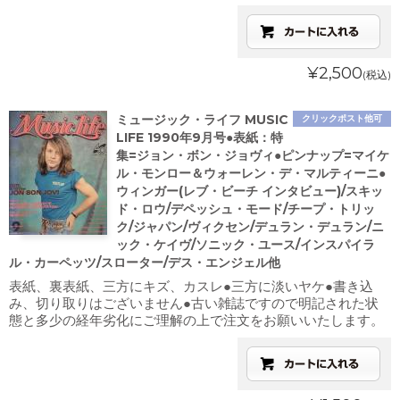
¥2,500
(税込)
ミュージック・ライフ MUSIC
クリックポスト他可
LIFE 1990年9月号●表紙：特
集=ジョン・ボン・ジョヴィ●ピンナップ=マイケ
ル・モンロー＆ウォーレン・デ・マルティーニ●
ウィンガー(レブ・ビーチ インタビュー)/スキッ
ド・ロウ/デペッシュ・モード/チープ・トリッ
ク/ジャパン/ヴィクセン/デュラン・デュラン/ニ
ック・ケイヴ/ソニック・ユース/インスパイラ
ル・カーペッツ/スローター/デス・エンジェル他
表紙、裏表紙、三方にキズ、カスレ●三方に淡いヤケ●書き込
み、切り取りはございません●古い雑誌ですので明記された状
態と多少の経年劣化にご理解の上で注文をお願いいたします。