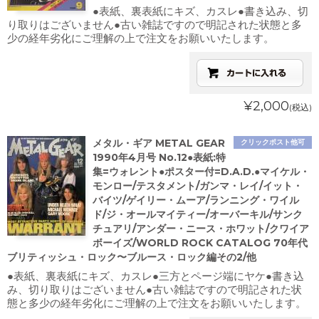
●表紙、裏表紙にキズ、カスレ●書き込み、切
り取りはございません●古い雑誌ですので明記された状態と多
少の経年劣化にご理解の上で注文をお願いいたします。
¥2,000
(税込)
メタル・ギア METAL GEAR
クリックポスト他可
1990年4月号 No.12●表紙:特
集=ウォレント●ポスター付=D.A.D.●マイケル・
モンロー/テスタメント/ガンマ・レイ/イット・
バイツ/ゲイリー・ムーア/ランニング・ワイル
ド/ジ・オールマイティー/オーバーキル/サンク
チュアリ/アンダー・ニース・ホワット/クワイア
ボーイズ/WORLD ROCK CATALOG 70年代
ブリティッシュ・ロック〜ブルース・ロック編その2/他
●表紙、裏表紙にキズ、カスレ●三方とページ端にヤケ●書き込
み、切り取りはございません●古い雑誌ですので明記された状
態と多少の経年劣化にご理解の上で注文をお願いいたします。