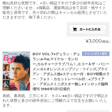
概ね良好な状態です。※古い雑誌ですので多少の経年劣化はご
理解くださいませ。※掲載品、通販商品は全て店頭・他サイト
販売と併用です。売り切れの際はキャンセル処理とさせていた
だきますので、御了承ください。
¥3,000
(税込)
BOY VOL.7●デュラン・デュ
クリックポスト他可
ラン,a-ha,マイケル・モンロ
ー,カルチャークラブ,ワム！,エコー＆ザ・バニー
メン,G.I.オレンジ,トンプソン・ツインズ,ブライ
アン・アダムス他●ステッカー付：BOY特製カラ
ー・フォト・カセットレーベル付：※ブライア
ン・アダムスミニポスター無し●インロック臨時
増刊 1986年1月1日発行
表紙、裏表紙、三方にキズ、カスレ●●古い雑誌ですので明記さ
れた状態と多少の経年劣化にご理解の上で注文をお願いいたし
ます。