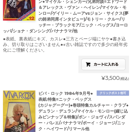
ン●マイケル・シェンカー/兄弟対談=エドワード
＆アレックス・ヴァン・ヘイレン/マイケル・モ
ンロー/ゲイリー・ムーアvsジョン・サイクス(夢
の師弟同席インタビュー)/モトリー・クルー/リ
ッチー・ブラックモア/ニック・ベッグス/ヨーロ
ッパ/ショナ・ダンシング/バナナラマ/他
●表紙、裏表紙にキズ、カスレ●三方とページ端にヤケ●書き込
み、切り取りはございません●※古い雑誌ですので多少の経年劣
化にご理解ください。
¥3,500
(税込)
ビバ・ロック 1984年9月号●
クリックポスト他可
表紙:特集=ニック・ベッグス
(カジャグーグー)●巻頭特集カルチャー・クラブ●
デュラン・デュラン/マイケル・モンロー(綴じ込
みピンナップ＆特集)/ボン・ジョヴィ/スパンダ
ー・バレエ/バナナラマ/ボーイ・ジョージ/ニッ
ク・ヘイワード/リマール他