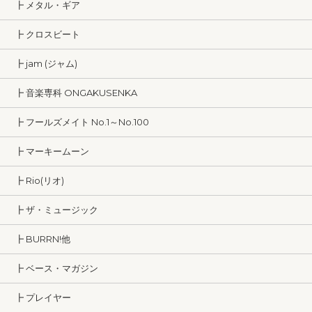
┣ メタル・ギア
┣ クロスビート
┣ jam (ジャム)
┣ 音楽専科 ONGAKUSENKA
┣ フールズメイト No.1～No.100
┣ マーキームーン
┣ Rio(リオ)
┣ ザ・ミュージック
┣ BURRN!他
┣ ベース・マガジン
┣ プレイヤー