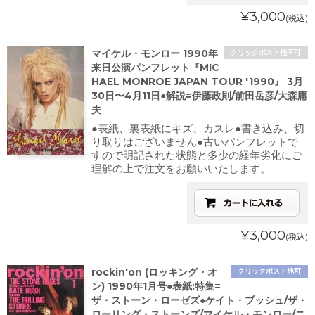
¥3,000
(税込)
マイケル・モンロー 1990年
クリックポスト他不可
来日公演パンフレット『MIC
HAEL MONROE JAPAN TOUR '1990』 3月
30日〜4月11日●解説=伊藤政則/前田岳彦/大森庸
夫
●表紙、裏表紙にキズ、カスレ●書き込み、切
り取りはございません●古いパンフレットで
すので明記された状態と多少の経年劣化にご
理解の上で注文をお願いいたします。
¥3,000
(税込)
rockin'on (ロッキング・オ
クリックポスト他可
ン) 1990年1月号●表紙:特集=
ザ・ストーン・ローゼズ●ケイト・ブッシュ/ザ・
ローリング・ストーンズ/マイケル・モンロー/ニ