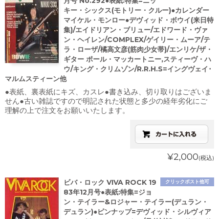
月号 No.292●表紙:特集=ニッ
キー・シックス(モトリー・クルー)●カレンダー
マイケル・モンロー●デヴィッド・ボウイ(来日特
集)/エイドリアン・ブリュー/エドワード・ヴァ
ン・ヘイレン/COMPLEX/ゲイリー・ムーア/テ
ラ・ローザ/橘高文彦(筋肉少女帯)/エンリケ/ザ・
ギター ポール・マッカートニー,スティーヴ・ハ
ウ/キング・クリムゾン/R.R.H.S=イングヴェイ･
マルムスティーン他
●表紙、裏表紙にキズ、カスレ●書き込み、切り取りはございま
せん●古い雑誌ですので明記された状態と多少の経年劣化にご
理解の上で注文をお願いいたします。
¥2,000
(税込)
ビバ・ロック VIVA ROCK 19
クリックポスト他可
83年12月号●表紙:特集=ジョ
ン・テイラー&ロジャー・テイラー(デュラン・
デュラン)●ピンナップ=デヴィッド・シルヴィア