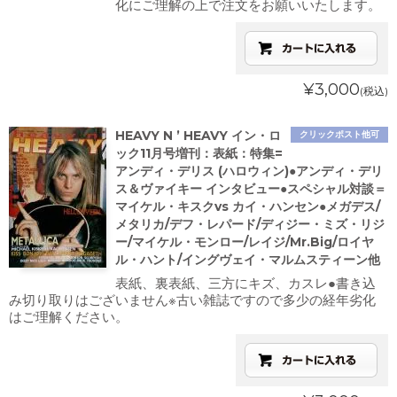
化にご理解の上で注文をお願いいたします。
¥3,000
(税込)
HEAVY N ’ HEAVY イン・ロ
クリックポスト他可
ック11月号増刊：表紙：特集=
アンディ・デリス (ハロウィン)●アンディ・デリ
ス＆ヴァイキー インタビュー●スペシャル対談＝
マイケル・キスクvs カイ・ハンセン●メガデス/
メタリカ/デフ・レパード/ディジー・ミズ・リジ
ー/マイケル・モンロー/レイジ/Mr.Big/ロイヤ
ル・ハント/イングヴェイ・マルムスティーン他
表紙、裏表紙、三方にキズ、カスレ●書き込
み切り取りはございません※古い雑誌ですので多少の経年劣化
はご理解ください。