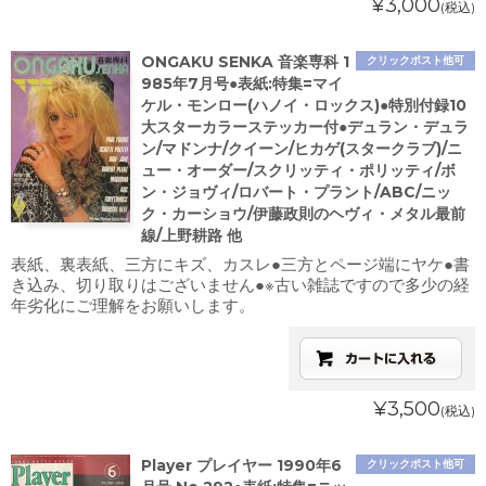
¥3,000
(税込)
ONGAKU SENKA 音楽専科 1
クリックポスト他可
985年7月号●表紙:特集=マイ
ケル・モンロー(ハノイ・ロックス)●特別付録10
大スターカラーステッカー付●デュラン・デュラ
ン/マドンナ/クイーン/ヒカゲ(スタークラブ)/ニ
ュー・オーダー/スクリッティ・ポリッティ/ボ
ン・ジョヴィ/ロバート・プラント/ABC/ニッ
ク・カーショウ/伊藤政則のヘヴィ・メタル最前
線/上野耕路 他
表紙、裏表紙、三方にキズ、カスレ●三方とページ端にヤケ●書
き込み、切り取りはございません●※古い雑誌ですので多少の経
年劣化にご理解をお願いします。
¥3,500
(税込)
Player プレイヤー 1990年6
クリックポスト他可