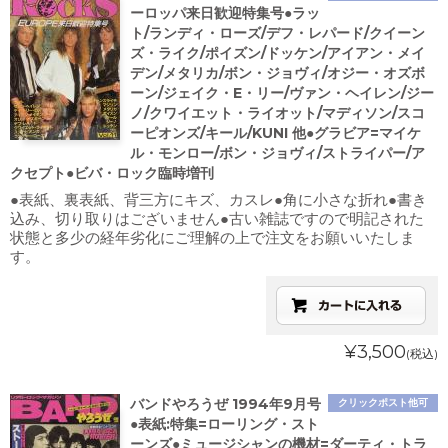
ーロッパ来日歓迎特集号●ラッ
ト/ランディ・ローズ/デフ・レパード/クイーン
ズ・ライク/ポイズン/ドッケン/アイアン・メイ
デン/メタリカ/ボン・ジョヴィ/オジー・オズボ
ーン/ジェイク・E・リー/ヴァン・ヘイレン/ジー
ノ/クワイエット・ライオット/マディソン/スコ
ーピオンズ/キール/KUNI 他●グラビア=マイケ
ル・モンロー/ボン・ジョヴィ/ストライパー/ア
クセプト●ビバ・ロック臨時増刊
●表紙、裏表紙、背三方にキズ、カスレ●角に小さな折れ●書き
込み、切り取りはございません●古い雑誌ですので明記された
状態と多少の経年劣化にご理解の上で注文をお願いいたしま
す。
¥3,500
(税込)
バンドやろうぜ 1994年9月号
クリックポスト他可
●表紙:特集=ローリング・スト
ーンズ●ミュージシャンの機材=ダーティ・トラ