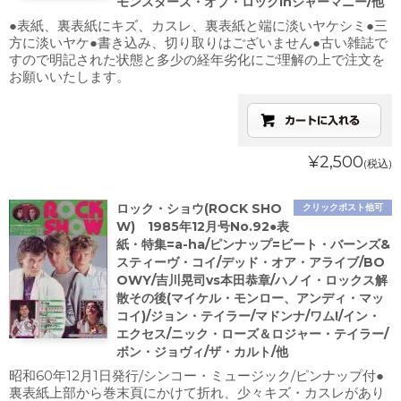
モンスターズ・オブ・ロックinジャーマニー/他
●表紙、裏表紙にキズ、カスレ、裏表紙と端に淡いヤケシミ●三
方に淡いヤケ●書き込み、切り取りはございません●古い雑誌で
すので明記された状態と多少の経年劣化にご理解の上で注文を
お願いいたします。
¥2,500
(税込)
ロック・ショウ(ROCK SHO
クリックポスト他可
W) 1985年12月号No.92●表
紙・特集=a-ha/ピンナップ=ビート・バーンズ&
スティーヴ・コイ/デッド・オア・アライブ/BO
OWY/吉川晃司vs本田恭章/ハノイ・ロックス解
散その後(マイケル・モンロー、アンディ・マッ
コイ)/ジョン・テイラー/マドンナ/ワム!/イン・
エクセス/ニック・ローズ＆ロジャー・テイラー/
ボン・ジョヴィ/ザ・カルト/他
昭和60年12月1日発行/シンコー・ミュージック/ピンナップ付●
裏表紙上部から巻末頁にかけて折れ、少々キズ・カスレがあり