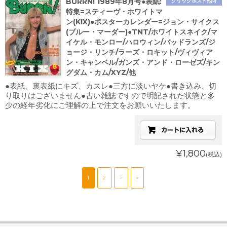
BURRN! 1989年8月号●表紙:
クリックポスト他可
特集=スティーヴ・ホワイトマ
ン(KIX)●ポスターカレンダー=ジョン・サイクス
(ブルー・マーダー)●TNT/ホワイトスネイク/マ
イケル・モンロー/ハロウィン/バッドランズ/ジ
ョージ・リンチ/ラーズ・ロキット/ヴィヴィア
ン・キャンベル/ガンズ・アンド・ローゼズ/キン
グダム・カム/XYZ/他
●表紙、裏表紙にキズ、カスレ●三方に淡いヤケ●書き込み、切
り取りはございません●古い雑誌ですので明記された状態と多
少の経年劣化にご理解の上で注文をお願いいたします。
¥1,800
(税込)
1
2
>
»