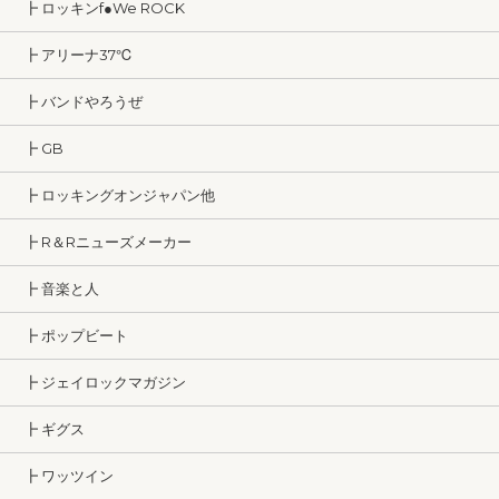
┣ ロッキンf●We ROCK
┣ アリーナ37℃
┣ バンドやろうぜ
┣ GB
┣ ロッキングオンジャパン他
┣ R＆Rニューズメーカー
┣ 音楽と人
┣ ポップビート
┣ ジェイロックマガジン
┣ ギグス
┣ ワッツイン