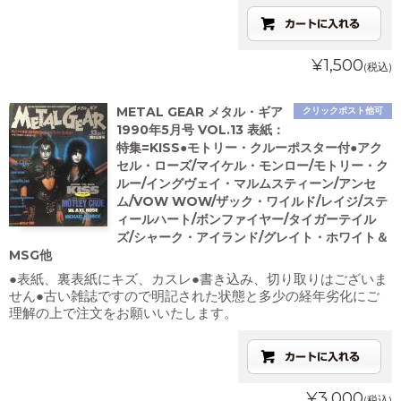
¥1,500
(税込)
METAL GEAR メタル・ギア
クリックポスト他可
1990年5月号 VOL.13 表紙：
特集=KISS●モトリー・クルーポスター付●アク
セル・ローズ/マイケル・モンロー/モトリー・ク
ルー/イングヴェイ・マルムスティーン/アンセ
ム/VOW WOW/ザック・ワイルド/レイジ/ステ
ィールハート/ボンファイヤー/タイガーテイル
ズ/シャーク・アイランド/グレイト・ホワイト＆
MSG他
●表紙、裏表紙にキズ、カスレ●書き込み、切り取りはございま
せん●古い雑誌ですので明記された状態と多少の経年劣化にご
理解の上で注文をお願いいたします。
¥3,000
(税込)