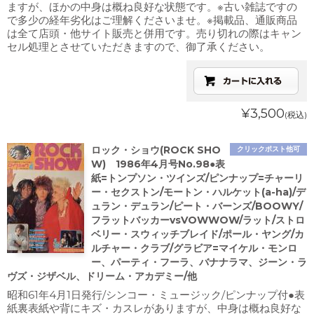
ますが、ほかの中身は概ね良好な状態です。※古い雑誌ですの
で多少の経年劣化はご理解くださいませ。※掲載品、通販商品
は全て店頭・他サイト販売と併用です。売り切れの際はキャン
セル処理とさせていただきますので、御了承ください。
¥3,500
(税込)
ロック・ショウ(ROCK SHO
クリックポスト他可
W) 1986年4月号No.98●表
紙=トンプソン・ツインズ/ピンナップ=チャーリ
ー・セクストン/モートン・ハルケット(a-ha)/デ
ュラン・デュラン/ピート・バーンズ/BOOWY/
フラットバッカーvsVOWWOW/ラット/ストロ
ベリー・スウィッチブレイド/ポール・ヤング/カ
ルチャー・クラブ/グラビア=マイケル・モンロ
ー、パーティ・フーラ、バナナラマ、ジーン・ラ
ヴズ・ジザベル、ドリーム・アカデミー/他
昭和61年4月1日発行/シンコー・ミュージック/ピンナップ付●表
紙裏表紙や背にキズ・カスレがありますが、中身は概ね良好な