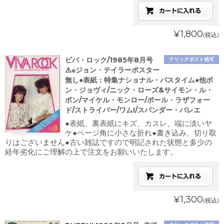
¥1,800
(税込)
ビバ・ロック/1985年8月号
クリックポスト他可
⚠️※ジョン・テイラーポスター
無し●表紙：特集ナショナル・パスタイム●他ボ
ン・ジョヴィ/ニック・ローズ&サイモン・ル・
ボン/マイケル・モンロー/ポール・ラザフォー
ド/ストライパー/ワム!/スパンダー・バレエ
●表紙、裏表紙にキズ、カスレ、端に淡いヤ
ケ●ページ角に小さな折れ●書き込み、切り取
りはございません●古い雑誌ですので明記された状態と多少の
経年劣化にご理解の上で注文をお願いいたします。
¥1,300
(税込)