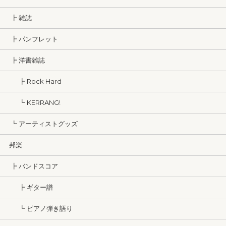
┣ 雑誌
┣ パンフレット
┣ 洋書雑誌
┣ Rock Hard
┗ KERRANG!
┗ アーティストグッズ
邦楽
┣ バンドスコア
┣ ギター譜
┗ ピアノ弾き語り