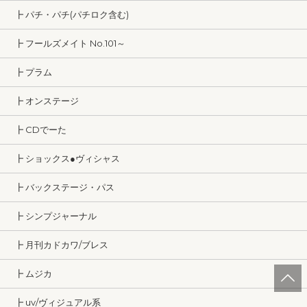
┣ パチ・パチ(パチロク含む)
┣ フールズメイト No.101～
┣ プラム
┣ オンステージ
┣ CDでーた
┣ ショックス●ヴィシャス
┣ バックステージ・パス
┣ シンプジャーナル
┣ 月刊カドカワ/ブレス
┣ ムジカ
┣ uv/ヴィジュアル系