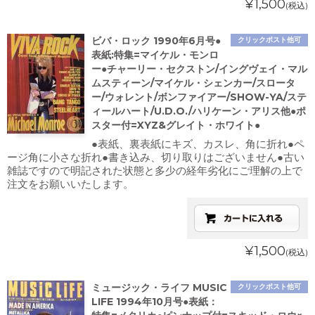
¥1,500
(税込)
ビバ・ロック 1990年6月号●
クリックポスト他可
表紙:特集=マイケル・モンロ
ー●チャーリー・セクストン/イングヴェイ・マル
ムスティーン/マイケル・シェンカー/スロータ
ー/ウォレント/ボンファイアー/SHOW-YA/ステ
ィールハート/U.D.O./ハリケーン・アリス他●ポ
スター付=XYZ&グレイト・ホワイト●
●表紙、裏表紙にキズ、カスレ、角に折れ●ペ
ージ角に小さな折れ●書き込み、切り取りはございません●古い
雑誌ですので明記された状態と多少の経年劣化にご理解の上で
注文をお願いいたします。
¥1,500
(税込)
ミュージック・ライフ MUSIC
クリックポスト他可
LIFE 1994年10月号●表紙：