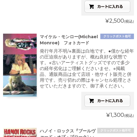
¥2,500
(税込)
マイケル・モンロー(Michael
クリックポスト他可
Monroe) フォトカード
発行年月不明/※裏面は白地です。●僅かな経年
の圧迫痕がありますが、概ね良好な状態で
す。※古いアーティストグッズですので多少
の経年劣化はご理解くださいませ。※掲載
品、通販商品は全て店頭・他サイト販売と併
用です。売り切れの際はキャンセル処理とさ
せていただきますので、御了承ください。
¥1,300
(税込)
ハノイ・ロックス『ブールヴ
クリックポスト他不可