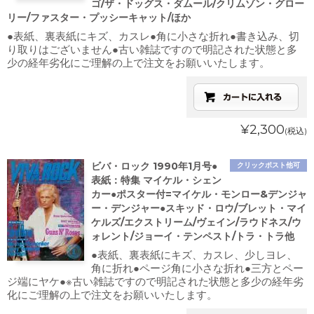
ゴ/ザ・ドッグス・ダムール/クリムゾン・グロー
リー/ファスター・プッシーキャット/ほか
●表紙、裏表紙にキズ、カスレ●角に小さな折れ●書き込み、切
り取りはございません●古い雑誌ですので明記された状態と多
少の経年劣化にご理解の上で注文をお願いいたします。
¥2,300
(税込)
ビバ・ロック 1990年1月号●
クリックポスト他可
表紙：特集 マイケル・シェン
カー●ポスター付=マイケル・モンロー&デンジャ
ー・デンジャー●スキッド・ロウ/ブレット・マイ
ケルズ/エクストリーム/ヴェイン/ラウドネス/ウ
ォレント/ジョーイ・テンペスト/トラ・トラ他
●表紙、裏表紙にキズ、カスレ、少しヨレ、
角に折れ●ページ角に小さな折れ●三方とペー
ジ端にヤケ●※古い雑誌ですので明記された状態と多少の経年劣
化にご理解の上で注文をお願いいたします。