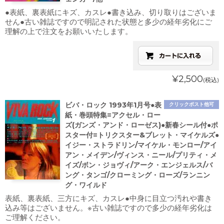
●表紙、裏表紙にキズ、カスレ●書き込み、切り取りはございま
せん●古い雑誌ですので明記された状態と多少の経年劣化にご
理解の上で注文をお願いいたします。
¥2,500
(税込)
ビバ・ロック 1993年1月号●表
クリックポスト他可
紙・巻頭特集=アクセル・ロー
ズ(ガンズ・アンド・ローゼス)●新春シール付●ポ
スター付=トリクスター&ブレット・マイケルズ●
イジー・ストラドリン/マイケル・モンロー/アイ
アン・メイデン/ヴィンス・ニール/プリティ・メ
イズ/ボン・ジョヴィ/アーク・エンジェルス/バ
ング・タンゴ/クローミング・ローズ/ランニン
グ・ワイルド
表紙、裏表紙、三方にキズ、カスレ●中身に目立つ汚れや書き
込み等はございません。※古い雑誌ですので多少の経年劣化は
ご理解ください。