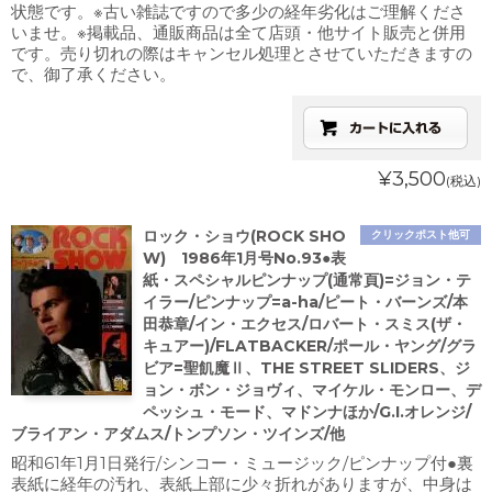
状態です。※古い雑誌ですので多少の経年劣化はご理解くださ
いませ。※掲載品、通販商品は全て店頭・他サイト販売と併用
です。売り切れの際はキャンセル処理とさせていただきますの
で、御了承ください。
¥3,500
(税込)
ロック・ショウ(ROCK SHO
クリックポスト他可
W) 1986年1月号No.93●表
紙・スペシャルピンナップ(通常頁)=ジョン・テ
イラー/ピンナップ=a-ha/ピート・バーンズ/本
田恭章/イン・エクセス/ロバート・スミス(ザ・
キュアー)/FLATBACKER/ポール・ヤング/グラ
ビア=聖飢魔Ⅱ、THE STREET SLIDERS、ジ
ョン・ボン・ジョヴィ、マイケル・モンロー、デ
ペッシュ・モード、マドンナほか/G.I.オレンジ/
ブライアン・アダムス/トンプソン・ツインズ/他
昭和61年1月1日発行/シンコー・ミュージック/ピンナップ付●裏
表紙に経年の汚れ、表紙上部に少々折れがありますが、中身は