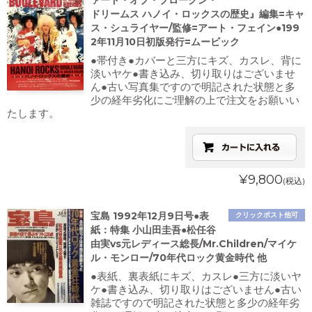
ァード・オブ・ブロークン・
ドリームス ハノイ・ロックスの歴史』編集=キャ
ス・シュライヤー/監修=アート・フェイン●199
2年11月10日初版発行=ムービック
●帯付き●カバーと三方にキズ、カスレ、背に
淡いヤケ●書き込み、切り取りはございませ
ん●古い写真集ですので明記された状態と多
少の経年劣化にご理解の上で注文をお願いい
たします。
¥9,800
(税込)
宝島 1992年12月9日号●表
クリックポスト他可
紙：特集 小山田圭吾●松任谷
由実vs元レディース総長/Mr.Children/マイケ
ル・モンロー/70年代ロック黄金時代 他
●表紙、裏表紙にキズ、カスレ●三方に淡いヤ
ケ●書き込み、切り取りはございません●古い
雑誌ですので明記された状態と多少の経年劣