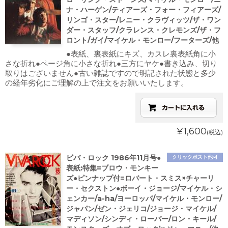
ナ・ハーゲン/ティアーズ・フォー・フィアーズ/
リンゴ・スター/レニー・クラヴィッツ/ザ・ワン
ダー・スタッフ/クラレンス・クレモンズ/ザ・フ
ロント/ガイ/マイケル・モンロー/フーターズ/他
●表紙、裏表紙にキズ、カスレ裏表紙角に小
さな折れ●ページ角に小さな折れ●三方にヤケ●書き込み、切り
取りはございません●古い雑誌ですので明記された状態と多少
の経年劣化にご理解の上で注文をお願いいたします。
¥1,600
(税込)
ビバ・ロック 1986年11月号●
クリックポスト他可
表紙:特集=ブロウ・モンキー
ズ●ピンナップ付=ロバート・スミス×チャーリ
ー・セクストン●ボーイ・ジョージ/マイケル・シ
ェンカー/a-ha/ヨーロッパ/マイケル・モンロー/
ジャパン/ゼン・ジェリコ/ジョージ・マイケル/
マディソン/シンディ・ローパー/ロン・キール/