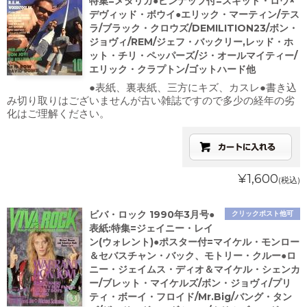
特集=メタリカ●ピンナップ付=スキッド・ロウ×
デヴィッド・ボウイ●エリック・マーティン/テス
ラ/ブラック・クロウズ/DEMILITION23/ボン・
ジョヴィ/REM/ジェフ・バックリー,レッド・ホ
ット・チリ・ペッパーズ/ジ・オールマイティー/
エリック・クラプトン/ゴットハード他
●表紙、裏表紙、三方にキズ、カスレ●書き込
み切り取りはございませんが古い雑誌ですので多少の経年の劣
化はご理解ください。
¥1,600
(税込)
ビバ・ロック 1990年3月号●
クリックポスト他可
表紙:特集=ジェイニー・レイ
ン(ウォレント)●ポスター付=マイケル・モンロー
＆セバスチャン・バック、モトリー・クルー●ロ
ニー・ジェイムス・ディオ＆マイケル・シェンカ
ー/ブレット・マイケルズ/ボン・ジョヴィ/プリ
ティ・ボーイ・フロイド/Mr.Big/バング・タン