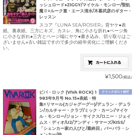
ッシュロード●ZIGGY/マイケル・モンロー/聖飢
魔Ⅱ=ルーク篁・エース清水/木暮武彦のギター・
レッスン
スコア『LUNA SEA/ROSIER』背ヤケ●表
紙、裏表紙、三方にキズ、カスレ、角に小さな折れ●ページ角
に小さな折れ●三方とページ端にヤケ●書き込み、切り取りはご
ざいません※古い雑誌ですので多少の経年劣化にご理解くださ
い。
¥1,500
(税込)
ビバ・ロック (VIVA ROCK) 1
クリックポスト他可
983年9月号 No.15●表紙・特
集=リマール(カジャグーグー)/デュラン・デュラ
ン/カルチャー・クラブ/ミック・カーン/マイケ
ル・モンロー/ジョン・サイクス/ロニー・ジェイ
ムス・ディオ/U2/アンディ・サマーズ/KISS/
「シェンカー家の人びと/最終回」バーバラ・シ
ェンカー/他