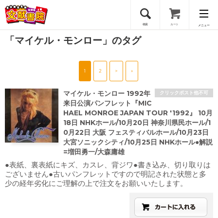
検索
カート
メニュー
「マイケル・モンロー」のタグ
会員登録
1
2
>
»
ログイン
マイケル・モンロー 1992年
クリックポスト他不可
来日公演パンフレット『MIC
HAEL MONROE JAPAN TOUR '1992』 10月
18日 NHKホール/10月20日 神奈川県民ホール/1
0月22日 大阪 フェスティバルホール/10月23日
大宮ソニックシティ/10月25日 NHKホール●解説
=増田勇一/大森庸雄
●表紙、裏表紙にキズ、カスレ、背ジワ●書き込み、切り取りは
ございません●古いパンフレットですので明記された状態と多
少の経年劣化にご理解の上で注文をお願いいたします。