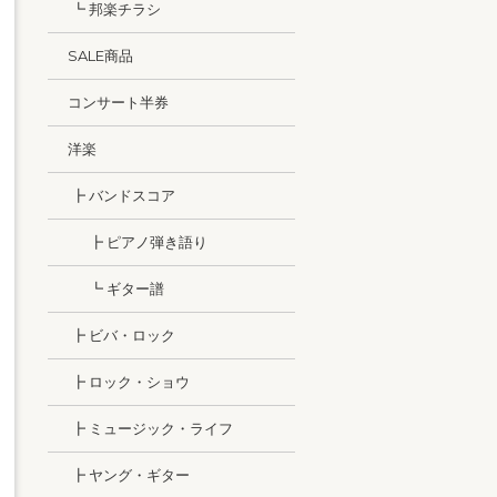
┗ 邦楽チラシ
SALE商品
コンサート半券
洋楽
┣ バンドスコア
┣ ピアノ弾き語り
┗ ギター譜
┣ ビバ・ロック
┣ ロック・ショウ
┣ ミュージック・ライフ
┣ ヤング・ギター