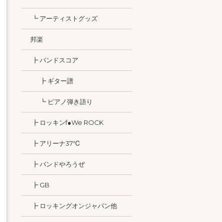
┗ アーティストグッズ
邦楽
┣ バンドスコア
┣ ギター譜
┗ ピアノ弾き語り
┣ ロッキンf●We ROCK
┣ アリーナ37℃
┣ バンドやろうぜ
┣ GB
┣ ロッキングオンジャパン他