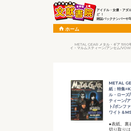
アイドル・女優・アダ
ど ！
雑誌バックナンバーや
ホーム
METAL GEAR メタル・ギア 1
イ・マルムスティーン/アンセム/VOW
METAL G
紙：特集=K
ル・ローズ
ティーン/ア
ト/ボンフ
ワイト＆M
●表紙、裏
切り取りは