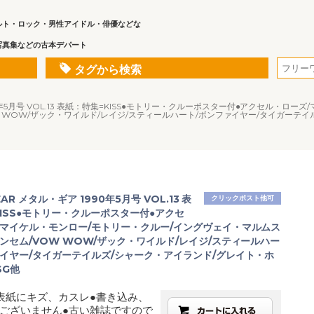
ルト・ロック・男性アイドル・俳優などな
写真集などの古本デパート
タグから検索
990年5月号 VOL.13 表紙：特集=KISS●モトリー・クルーポスター付●アクセル・ロ
 WOW/ザック・ワイルド/レイジ/スティールハート/ボンファイヤー/タイガーテ
EAR メタル・ギア 1990年5月号 VOL.13 表
クリックポスト他可
ISS●モトリー・クルーポスター付●アクセ
/マイケル・モンロー/モトリー・クルー/イングヴェイ・マルムス
ンセム/VOW WOW/ザック・ワイルド/レイジ/スティールハー
ァイヤー/タイガーテイルズ/シャーク・アイランド/グレイト・ホ
SG他
表紙にキズ、カスレ●書き込み、
ございません●古い雑誌ですので