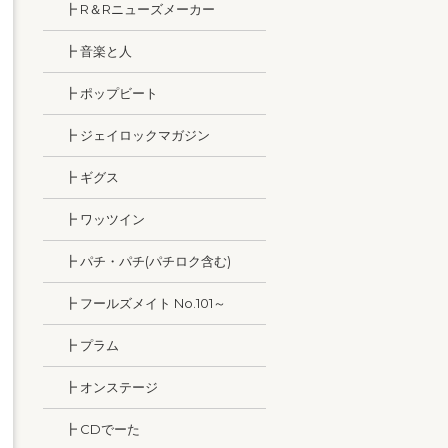
┣ R＆Rニューズメーカー
┣ 音楽と人
┣ ポップビート
┣ ジェイロックマガジン
┣ ギグス
┣ ワッツイン
┣ パチ・パチ(パチロク含む)
┣ フールズメイト No.101～
┣ プラム
┣ オンステージ
┣ CDでーた