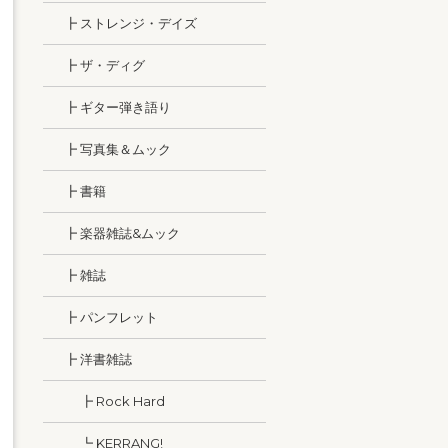
┣ ストレンジ・デイズ
┣ ザ・ディグ
┣ ギター弾き語り
┣ 写真集＆ムック
┣ 書籍
┣ 楽器雑誌&ムック
┣ 雑誌
┣ パンフレット
┣ 洋書雑誌
┣ Rock Hard
┗ KERRANG!