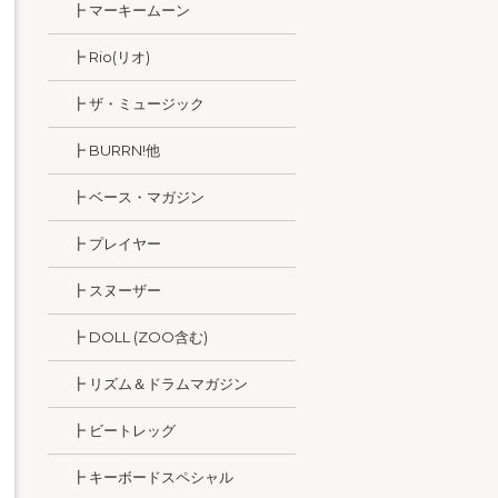
┣ マーキームーン
┣ Rio(リオ)
┣ ザ・ミュージック
┣ BURRN!他
┣ ベース・マガジン
┣ プレイヤー
┣ スヌーザー
┣ DOLL (ZOO含む)
┣ リズム＆ドラムマガジン
┣ ビートレッグ
┣ キーボードスペシャル