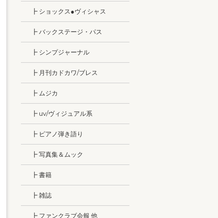
┣ ショックス●ヴィシャス
┣ バックステージ・パス
┣ シンプジャーナル
┣ 月刊カドカワ/ブレス
┣ ムジカ
┣ uv/ヴィジュアル系
┣ ピアノ弾き語り
┣ 写真集＆ムック
┣ 書籍
┣ 雑誌
┣ ファンクラブ会報 他