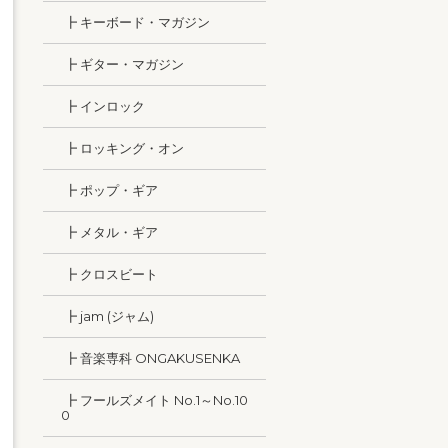
┣ キーボード・マガジン
┣ ギター・マガジン
┣ インロック
┣ ロッキング・オン
┣ ポップ・ギア
┣ メタル・ギア
┣ クロスビート
┣ jam (ジャム)
┣ 音楽専科 ONGAKUSENKA
┣ フールズメイト No.1～No.10
0