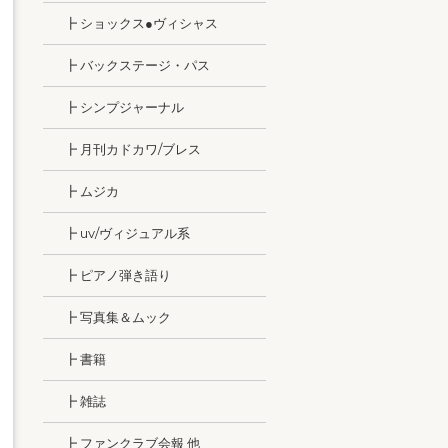
┣ ショックス●ヴィシャス
┣ バックステージ・パス
┣ シンプジャーナル
┣ 月刊カドカワ/ブレス
┣ ムジカ
┣ uv/ヴィジュアル系
┣ ピアノ弾き語り
┣ 写真集＆ムック
┣ 書籍
┣ 雑誌
┣ ファンクラブ会報 他