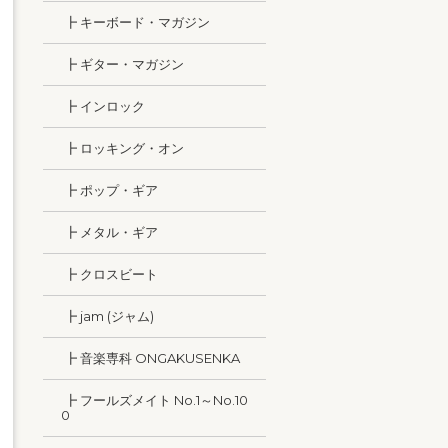
┣ キーボード・マガジン
┣ ギター・マガジン
┣ インロック
┣ ロッキング・オン
┣ ポップ・ギア
┣ メタル・ギア
┣ クロスビート
┣ jam (ジャム)
┣ 音楽専科 ONGAKUSENKA
┣ フールズメイト No.1～No.10
0