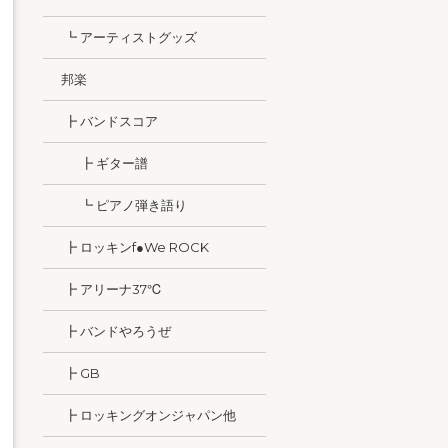
┗ アーティストグッズ
邦楽
┣ バンドスコア
┣ ギター譜
┗ ピアノ弾き語り
┣ ロッキンf●We ROCK
┣ アリーナ37℃
┣ バンドやろうぜ
┣ GB
┣ ロッキングオンジャパン他