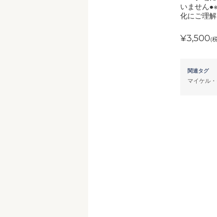
いません●
化にご理解
¥3,500
(
関連タグ
マイケル・