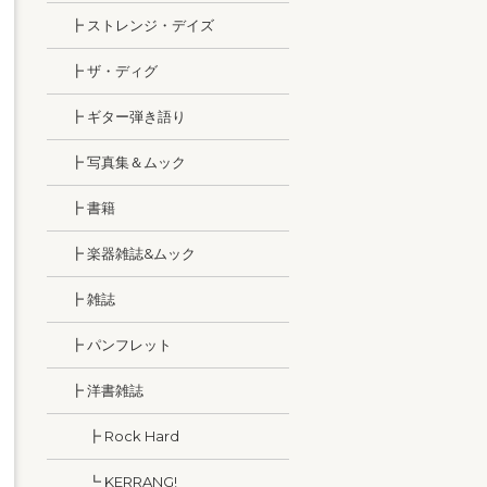
┣ ストレンジ・デイズ
┣ ザ・ディグ
┣ ギター弾き語り
┣ 写真集＆ムック
┣ 書籍
┣ 楽器雑誌&ムック
┣ 雑誌
┣ パンフレット
┣ 洋書雑誌
┣ Rock Hard
┗ KERRANG!