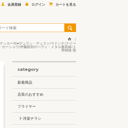
会員登録
ログイン
カートを見る
ラーステッカー付●デュラン・デュラン/マドンナ/クイー
ク・カーショウ/伊藤政則のヘヴィ・メタル最前線/上
野耕路 他
category
新着商品
店長のおすすめ
フライヤー
┣ 洋楽チラシ