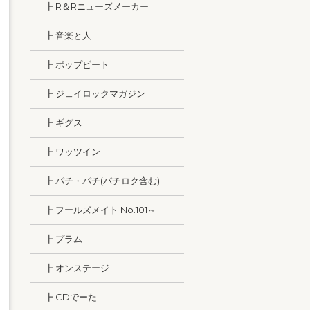
┣ R＆Rニューズメーカー
┣ 音楽と人
┣ ポップビート
┣ ジェイロックマガジン
┣ ギグス
┣ ワッツイン
┣ パチ・パチ(パチロク含む)
┣ フールズメイト No.101～
┣ プラム
┣ オンステージ
┣ CDでーた