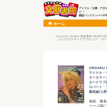
アイドル・女優・アダ
ど ！
雑誌バックナンバーや
ホーム
ONGAKU SENKA 音楽専科 198
ン/ヒカゲ(スタークラブ)/ニュー・オ
ONGAKU 
マイケル・
ターカラー
タークラブ
ロバート・
最前線/上野
表紙、裏表
ページ端に