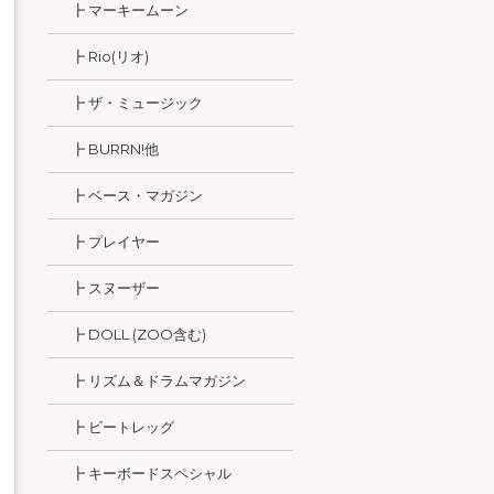
┣ マーキームーン
┣ Rio(リオ)
┣ ザ・ミュージック
┣ BURRN!他
┣ ベース・マガジン
┣ プレイヤー
┣ スヌーザー
┣ DOLL (ZOO含む)
┣ リズム＆ドラムマガジン
┣ ビートレッグ
┣ キーボードスペシャル