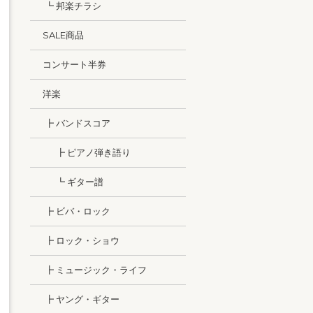
┗ 邦楽チラシ
SALE商品
コンサート半券
洋楽
┣ バンドスコア
┣ ピアノ弾き語り
┗ ギター譜
┣ ビバ・ロック
┣ ロック・ショウ
┣ ミュージック・ライフ
┣ ヤング・ギター