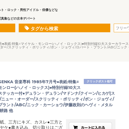
ルト・ロック・男性アイドル・俳優などな
写真集などの古本デパート
タグから検索
5年7月号●表紙:特集=マイケル・モンロー(ハノイ・ロックス)●特別付録10大スターカ
ーダー/スクリッティ・ポリッティ/ボン・ジョヴィ/ロバート・プラント/ABC/ニッ
SENKA 音楽専科 1985年7月号●表紙:特集=
クリックポスト他可
モンロー(ハノイ・ロックス)●特別付録10大ス
ステッカー付●デュラン・デュラン/マドンナ/クイーン/ヒカゲ(ス
)/ニュー・オーダー/スクリッティ・ポリッティ/ボン・ジョヴィ/
プラント/ABC/ニック・カーショウ/伊藤政則のヘヴィ・メタル
耕路 他
紙、三方にキズ、カスレ●三方と
ヤケ●書き込み、切り取りはござ