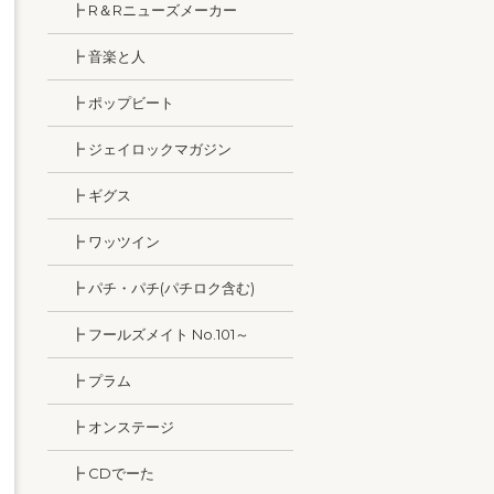
┣ R＆Rニューズメーカー
┣ 音楽と人
┣ ポップビート
┣ ジェイロックマガジン
┣ ギグス
┣ ワッツイン
┣ パチ・パチ(パチロク含む)
┣ フールズメイト No.101～
┣ プラム
┣ オンステージ
┣ CDでーた