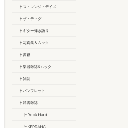
┣ ストレンジ・デイズ
┣ ザ・ディグ
┣ ギター弾き語り
┣ 写真集＆ムック
┣ 書籍
┣ 楽器雑誌&ムック
┣ 雑誌
┣ パンフレット
┣ 洋書雑誌
┣ Rock Hard
┗ KERRANG!