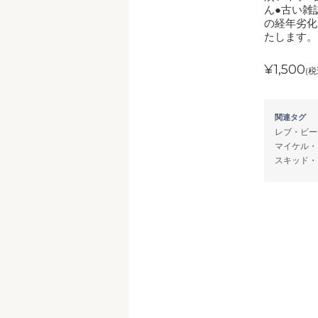
ん●古い雑
の経年劣化
たします。
¥1,500
(税
関連タグ
レブ・ビー
マイケル・
スキッド・