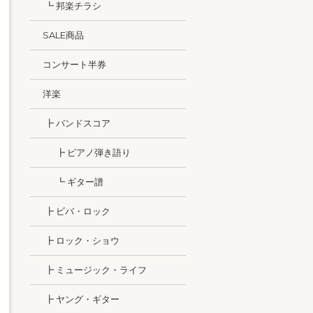
┗ 邦楽チラシ
SALE商品
コンサート半券
洋楽
┣ バンドスコア
┣ ピアノ弾き語り
┗ ギター譜
┣ ビバ・ロック
┣ ロック・ショウ
┣ ミュージック・ライフ
┣ ヤング・ギター