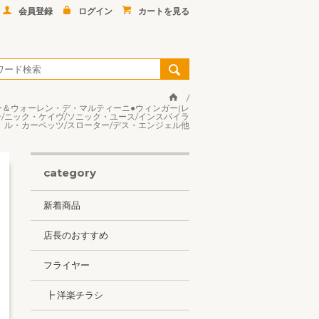
会員登録
ログイン
カートを見る
ンロー＆ウォーレン・デ・マルティーニ●ウィンガー(レ
ン/ニック・ケイヴ/ソニック・ユース/インスパイラ
ル・カーペッツ/スローター/デス・エンジェル他
category
新着商品
店長のおすすめ
フライヤー
┣ 洋楽チラシ