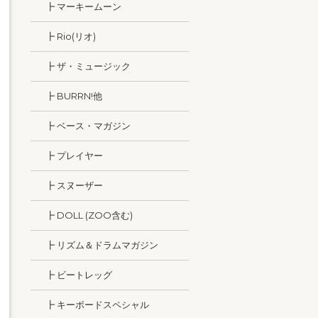
┣ マーキームーン
┣ Rio(リオ)
┣ ザ・ミュージック
┣ BURRN!他
┣ ベース・マガジン
┣ プレイヤー
┣ スヌーザー
┣ DOLL (ZOO含む)
┣ リズム＆ドラムマガジン
┣ ビートレッグ
┣ キーボードスペシャル