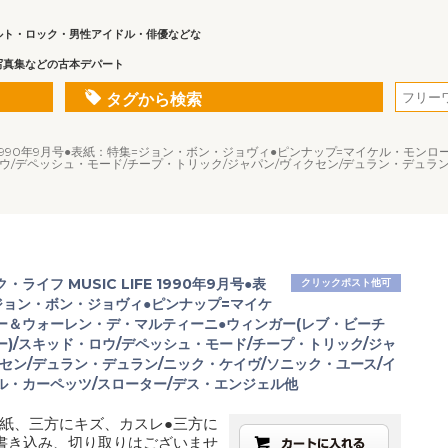
ルト・ロック・男性アイドル・俳優などな
写真集などの古本デパート
タグから検索
IFE 1990年9月号●表紙：特集=ジョン・ボン・ジョヴィ●ピンナップ=マイケル・モ
ロウ/デペッシュ・モード/チープ・トリック/ジャパン/ヴィクセン/デュラン・デュラ
ライフ MUSIC LIFE 1990年9月号●表
クリックポスト他可
ジョン・ボン・ジョヴィ●ピンナップ=マイケ
ー＆ウォーレン・デ・マルティーニ●ウィンガー(レブ・ビーチ
ー)/スキッド・ロウ/デペッシュ・モード/チープ・トリック/ジャ
クセン/デュラン・デュラン/ニック・ケイヴ/ソニック・ユース/イ
ル・カーペッツ/スローター/デス・エンジェル他
紙、三方にキズ、カスレ●三方に
書き込み、切り取りはございませ