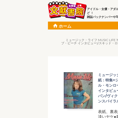
アイドル・女優・アダ
ど ！
雑誌バックナンバーや
ホーム
ミュージック・ライフ MUSIC L
ブ・ビーチ インタビュー)/スキッド・
ミュージック・
紙：特集=
ル・モンロ
インタビュ
パン/ヴィ
ンスパイラ
表紙、裏表
淡いヤケ●