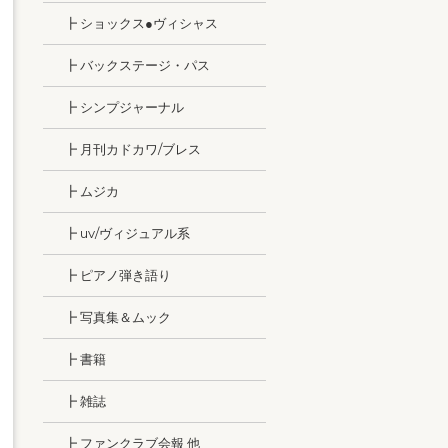
┣ ショックス●ヴィシャス
┣ バックステージ・パス
┣ シンプジャーナル
┣ 月刊カドカワ/ブレス
┣ ムジカ
┣ uv/ヴィジュアル系
┣ ピアノ弾き語り
┣ 写真集＆ムック
┣ 書籍
┣ 雑誌
┣ ファンクラブ会報 他