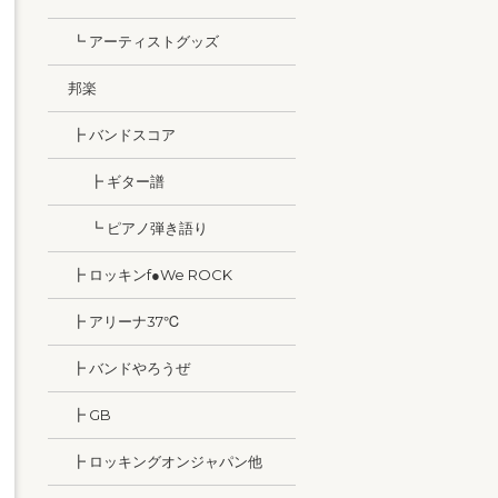
┗ アーティストグッズ
邦楽
┣ バンドスコア
┣ ギター譜
┗ ピアノ弾き語り
┣ ロッキンf●We ROCK
┣ アリーナ37℃
┣ バンドやろうぜ
┣ GB
┣ ロッキングオンジャパン他