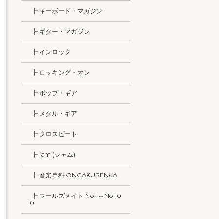
┣ キーボード・マガジン
┣ ギター・マガジン
┣ インロック
┣ ロッキング・オン
┣ ポップ・ギア
┣ メタル・ギア
┣ クロスビート
┣ jam (ジャム)
┣ 音楽専科 ONGAKUSENKA
┣ フールズメイト No.1～No.10
0