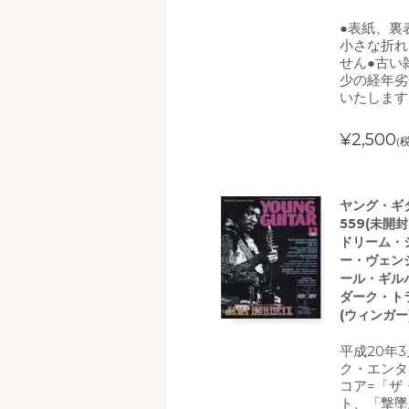
●表紙、裏
小さな折れ
せん●古い
少の経年劣
いたします
¥2,500
(
ヤング・ギター
559(未開
ドリーム・シ
ー・ヴェン
ール・ギル
ダーク・ト
(ウィンガー
平成20年
ク・エンタ
コア=「ザ
ト、「撃墜