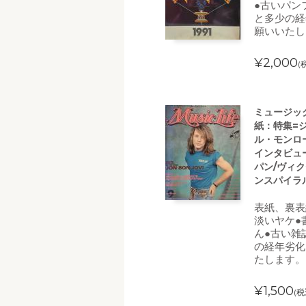
●古いパン
と多少の経
願いいたし
¥2,000
(
ミュージック・
紙：特集=
ル・モンロ
インタビュ
パン/ヴィ
ンスパイラ
表紙、裏表
淡いヤケ●
ん●古い雑
の経年劣化
たします。
¥1,500
(税