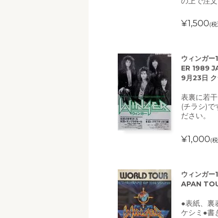
の上で注文
¥1,500
(税
ウィンガー1
ER 1989
9月23日 
表裏に若干
(チラシ)
ださい。
¥1,000
(税
ウィンガー1
APAN TO
●表紙、裏
ケシミ●書