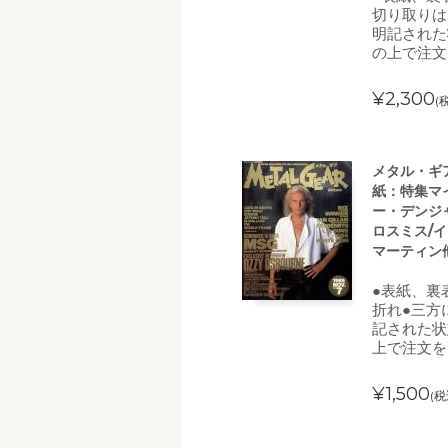
切り取りは
明記された
の上で注
¥2,300
(
メタル・ギア 
紙：特集マ
ー・デンジャ
ロスミス/イ
マーティン
●表紙、裏
折れ●三方
記された状
上で注文を
¥1,500
(税