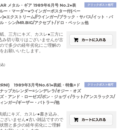
EAR メタル・ギア 1989年6月号 No.2●表
クリックポスト他可
ブルー・マーダー●ウインガーポスター付(ペー
)●エクストリーム//ウインガー/ブラック・サバス/イット・バ
ル・シン/MR.BIG/アクセプト/ドロ・ペッシュ他
紙、三方にキズ、カスレ●三方に
込み切り取りはございませんが古
ので多少の経年劣化にご理解の
をお願いいたします。
税込)
RN!) 1989年3月号No.61●表紙・特集=ド
クリックポスト他可
ンナップカレンダー=シンデレラ/オジー・オズ
ンズ・アンド・ローゼズ/ボン・ジョヴィ/ラット/アンスラックス/
ウィンガー/ギーザー・バトラー/他
表紙にキズ、カスレ●書き込み、
ございません●古い雑誌ですので
状態と多少の経年劣化にご理解