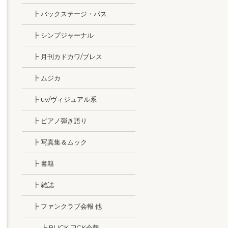
┣ バックステージ・パス
┣ シンプジャーナル
┣ 月刊カドカワ/ブレス
┣ ムジカ
┣ uv/ヴィジュアル系
┣ ピアノ弾き語り
┣ 写真集＆ムック
┣ 書籍
┣ 雑誌
┣ ファンクラブ会報 他
┣ BUCK-TICK会報