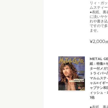
リィ・ガッ
ムスティーン
●表紙、裏
に淡いヤケ
れや書き込
ですので多
ませ。
¥2,000
(
METAL G
紙：特集=
ター付メガ
トライパー/
マルムステ
ャル=イギ
ャプテン和田
ィッシュ・ロ
1他
●表紙、裏