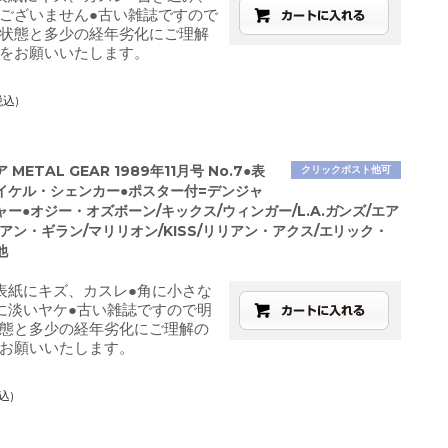
ございません●古い雑誌ですので
状態と多少の経年劣化にご理解
文をお願いいたします。
税込)
METAL GEAR 1989年11月号 No.7●表
クリックポスト他可
イケル・シェンカー●ポスター付=デンジャ
ー●オジー・オズボーン/キックス/ウィンガー/L.A.ガンズ/エア
アン・ギラン/マリリオン/KISS/リリアン・アクス/エリック・
他
表紙にキズ、カスレ●角に小さな
に淡いヤケ●古い雑誌ですので明
態と多少の経年劣化にご理解の
お願いいたします。
込)