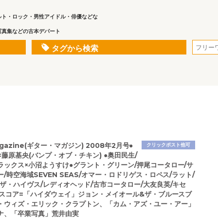
ルト・ロック・男性アイドル・俳優などな
写真集などの古本デパート
タグから検索
magazine(ギター・マガジン) 2008年2月号●
クリックポスト他可
藤原基央(バンプ・オブ・チキン) ●奥田民生/
ラックス×小沼ようすけ●グラント・グリーン/押尾コータロー/サ
/時空海域SEVEN SEAS/オマー・ロドリゲス・ロペス/ラット/
/ザ・ハイヴス/レディオヘッド/古市コータロー/大友良英/キセ
収録スコア=「ハイダウェイ」ジョン・メイオール&ザ・ブルースブ
・ウィズ・エリック・クラプトン、「カム・アズ・ユー・アー」
ナ、「卒業写真」荒井由実