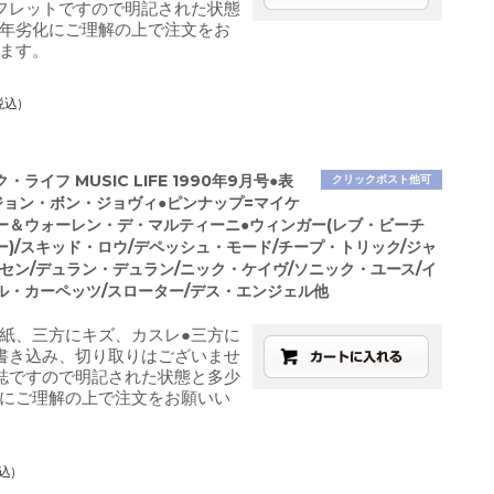
フレットですので明記された状態
年劣化にご理解の上で注文をお
ます。
税込)
ライフ MUSIC LIFE 1990年9月号●表
クリックポスト他可
ジョン・ボン・ジョヴィ●ピンナップ=マイケ
ー＆ウォーレン・デ・マルティーニ●ウィンガー(レブ・ビーチ
ー)/スキッド・ロウ/デペッシュ・モード/チープ・トリック/ジャ
クセン/デュラン・デュラン/ニック・ケイヴ/ソニック・ユース/イ
ル・カーペッツ/スローター/デス・エンジェル他
紙、三方にキズ、カスレ●三方に
書き込み、切り取りはございませ
誌ですので明記された状態と多少
にご理解の上で注文をお願いい
込)