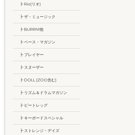
┣ Rio(リオ)
┣ ザ・ミュージック
┣ BURRN!他
┣ ベース・マガジン
┣ プレイヤー
┣ スヌーザー
┣ DOLL (ZOO含む)
┣ リズム＆ドラムマガジン
┣ ビートレッグ
┣ キーボードスペシャル
┣ ストレンジ・デイズ