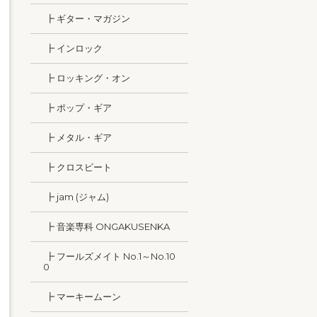
┣ ギター・マガジン
┣ インロック
┣ ロッキング・オン
┣ ポップ・ギア
┣ メタル・ギア
┣ クロスビート
┣ jam (ジャム)
┣ 音楽専科 ONGAKUSENKA
┣ フールズメイト No.1～No.10
0
┣ マーキームーン