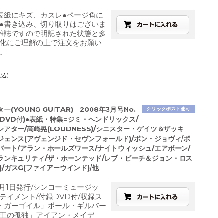
表紙にキズ、カスレ●ページ角に
●書き込み、切り取りはございま
雑誌ですので明記された状態と多
化にご理解の上で注文をお願い
。
税込)
(YOUNG GUITAR) 2008年3月号No.
クリックポスト他可
封DVD付)●表紙・特集=ジミ・ヘンドリックス/
アター/高崎晃(LOUDNESS)/シニスター・ゲイツ＆ザッキ
ジェンス(アヴェンジド・セヴンフォールド)/ボン・ジョヴィ/ポ
バート/アラン・ホールズワース/ナイトウィッシュ/エアボーン/
ランキュリティ/ザ・ホーンテッド/レブ・ビーチ＆ジョン・ロス
)/ガスG(ファイアーウインド)/他
3月1日発行/シンコーミュージッ
テイメント/付録DVD付/収録ス
・ガーゴイル」ポール・ギルバー
王の孤独」アイアン・メイデ