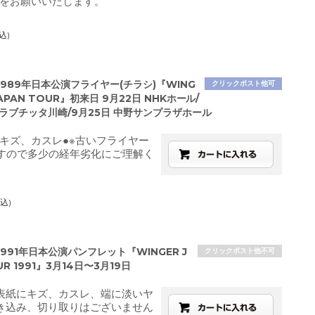
をお願いいたします。
込)
989年日本公演フライヤー(チラシ)『WING
クリックポスト他可
 JAPAN TOUR』初来日 9月22日 NHKホール/
クラブチッタ川崎/9月25日 中野サンプラザホール
キズ、カスレ●※古いフライヤー
ですので多少の経年劣化にご理解く
込)
991年日本公演パンフレット『WINGER J
クリックポスト他不可
UR 1991』3月14日〜3月19日
表紙にキズ、カスレ、端に淡いヤ
き込み、切り取りはございません