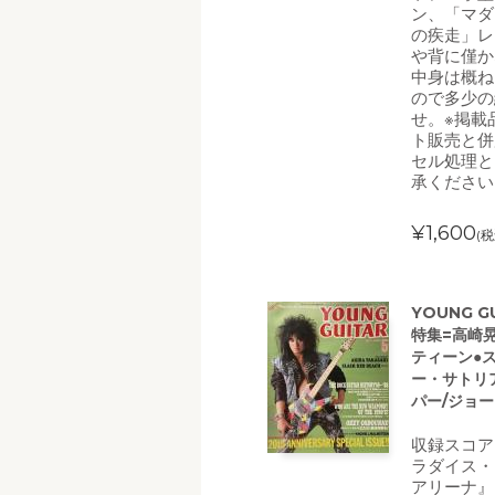
ン、「マダ
の疾走」レ
や背に僅か
中身は概ね
ので多少の
せ。※掲載
ト販売と併
セル処理と
承ください
¥1,600
(税
YOUNG 
特集=高崎
ティーン●ス
ー・サトリ
パー/ジョ
収録スコア
ラダイス・
アリーナ』