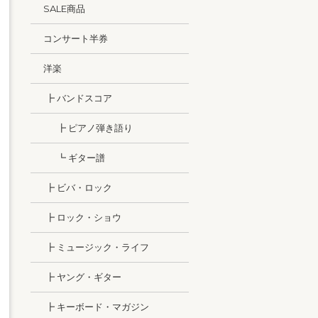
SALE商品
コンサート半券
洋楽
┣ バンドスコア
┣ ピアノ弾き語り
┗ ギター譜
┣ ビバ・ロック
┣ ロック・ショウ
┣ ミュージック・ライフ
┣ ヤング・ギター
┣ キーボード・マガジン