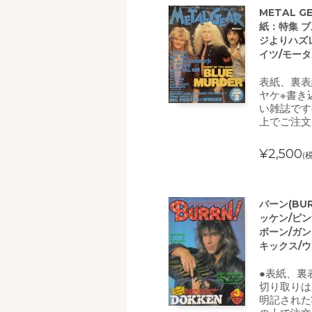
METAL G
紙：特集 
ジよりハズレ
イツ/モータ
表紙、裏表
ヤケ※書き
い雑誌です
上でご注文
¥2,500
(
バーン(BUR
ッケン/ピ
ボーン/ガ
キックス/
●表紙、裏
切り取りは
明記された