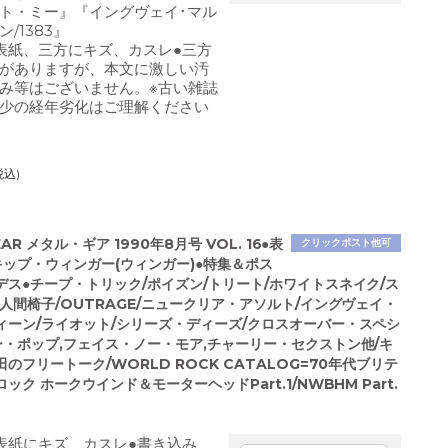
ト・ミー』『イングヴェイ･マル
/1383』
表紙、三方にキズ、カスレ●三方
がありますが、本文に激しい汚
み等はございません。※古い雑誌
少の経年劣化はご理解ください
税込)
EAR メタル・ギア 1990年8月号 VOL. 16●表
クリックポスト他可
キップ・ウィンガー(ウィンガー)●特集＆ポス
デス●チープ・トリック/ポイズン/トリート/ホワイトスネイク/ス
人間椅子/OUTRAGE/ニュークリア・アソルト/イングヴェイ・
ィーン/ライオット/シリーズ・ディーズ/クロスオーバー・スペシ
ー・ポップ,フェイス・ノー・モア,チャーリー・セクストン他/キ
のフリートーク/WORLD ROCK CATALOG=70年代ブリテ
ック ホークウインド＆モーターヘッドPart.1/NWBHM Part.
表紙にキズ、カスレ●書き込み、