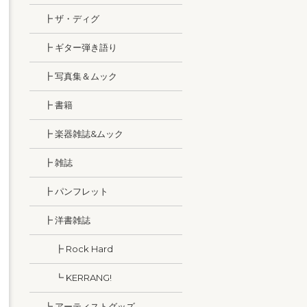
┣ ザ・ディグ
┣ ギター弾き語り
┣ 写真集＆ムック
┣ 書籍
┣ 楽器雑誌&ムック
┣ 雑誌
┣ パンフレット
┣ 洋書雑誌
┣ Rock Hard
┗ KERRANG!
┗ アーティストグッズ