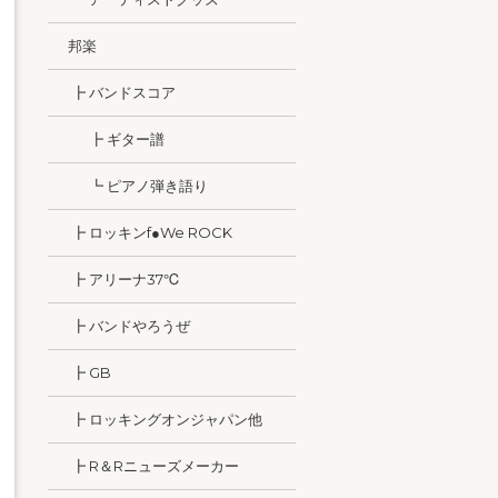
邦楽
┣ バンドスコア
┣ ギター譜
┗ ピアノ弾き語り
┣ ロッキンf●We ROCK
┣ アリーナ37℃
┣ バンドやろうぜ
┣ GB
┣ ロッキングオンジャパン他
┣ R＆Rニューズメーカー