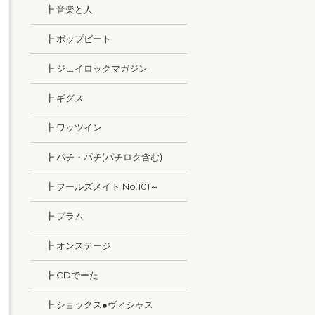
┣ 音楽と人
┣ ポップビート
┣ ジェイロックマガジン
┣ ギグス
┣ ワッツイン
┣ パチ・パチ(パチロク含む)
┣ フールズメイト No.101～
┣ プラム
┣ オンステージ
┣ CDでーた
┣ ショックス●ヴィシャス