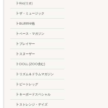
┣ Rio(リオ)
┣ ザ・ミュージック
┣ BURRN!他
┣ ベース・マガジン
┣ プレイヤー
┣ スヌーザー
┣ DOLL (ZOO含む)
┣ リズム＆ドラムマガジン
┣ ビートレッグ
┣ キーボードスペシャル
┣ ストレンジ・デイズ