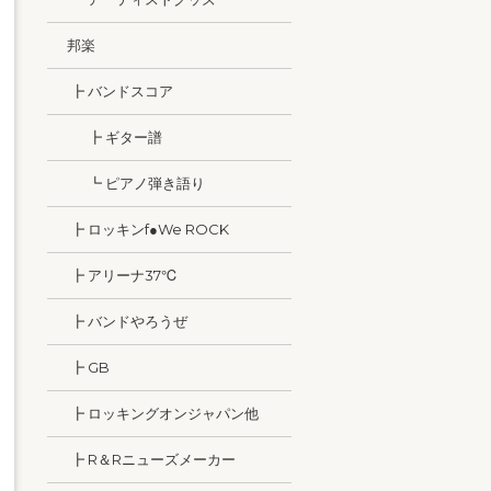
邦楽
┣ バンドスコア
┣ ギター譜
┗ ピアノ弾き語り
┣ ロッキンf●We ROCK
┣ アリーナ37℃
┣ バンドやろうぜ
┣ GB
┣ ロッキングオンジャパン他
┣ R＆Rニューズメーカー