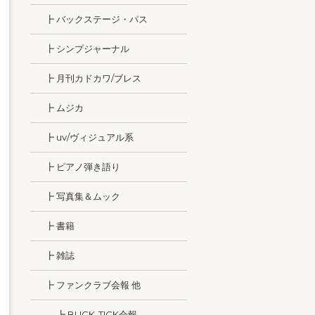
┣ バックステージ・パス
┣ シンプジャーナル
┣ 月刊カドカワ/ブレス
┣ ムジカ
┣ uv/ヴィジュアル系
┣ ピアノ弾き語り
┣ 写真集＆ムック
┣ 書籍
┣ 雑誌
┣ ファンクラブ会報 他
┣ BUCK-TICK会報