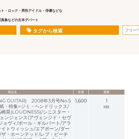
ルト・ロック・男性アイドル・俳優などな
写真集などの古本デパート
タグから検索
商品名
単価
数量
 GUITAR) 2008年3月号No.5
1,600
1
●表紙・特集=ジミ・ヘンドリックス/
削除
崎晃(LOUDNESS)/シニスター・
ェンジェンス(アヴェンジド・セヴ
ジョヴィ/ポール・ギルバート/アラ
ナイトウィッシュ/エアボーン/ダー
/ザ・ホーンテッド/レブ・ビーチ