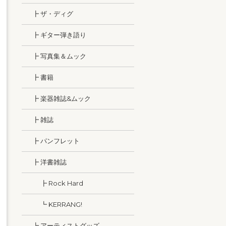
┣ ザ・ディグ
┣ ギター弾き語り
┣ 写真集＆ムック
┣ 書籍
┣ 楽器雑誌&ムック
┣ 雑誌
┣ パンフレット
┣ 洋書雑誌
┣ Rock Hard
┗ KERRANG!
┗ アーティストグッズ