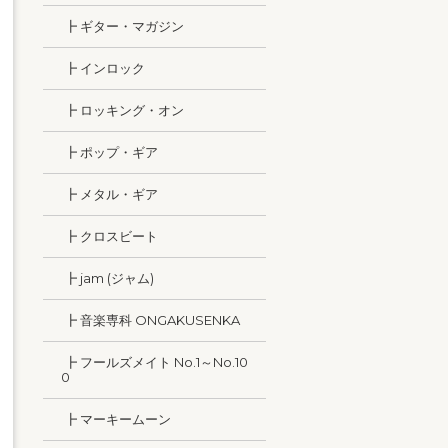
┣ ギター・マガジン
┣ インロック
┣ ロッキング・オン
┣ ポップ・ギア
┣ メタル・ギア
┣ クロスビート
┣ jam (ジャム)
┣ 音楽専科 ONGAKUSENKA
┣ フールズメイト No.1～No.10
0
┣ マーキームーン