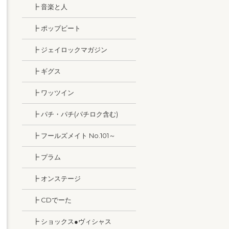
┣ 音楽と人
┣ ポップビート
┣ ジェイロックマガジン
┣ ギグス
┣ ワッツイン
┣ パチ・パチ(パチロク含む)
┣ フールズメイト No.101～
┣ プラム
┣ オンステージ
┣ CDでーた
┣ ショックス●ヴィシャス