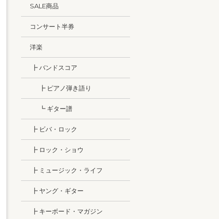
SALE商品
コンサート半券
洋楽
┣ バンドスコア
┣ ピアノ弾き語り
┗ ギター譜
┣ ビバ・ロック
┣ ロック・ショウ
┣ ミュージック・ライフ
┣ ヤング・ギター
┣ キーボード・マガジン