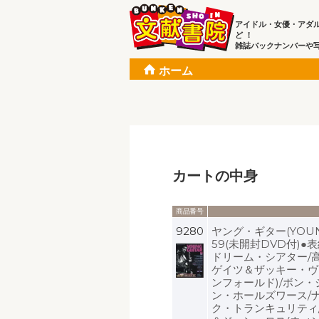
アイドル・女優・アダ
ど ！
雑誌バックナンバーや
ホーム
カートの中身
商品番号
9280
ヤング・ギター(YOUNG
59(未開封DVD付)
ドリーム・シアター/高
ゲイツ＆ザッキー・ヴ
ンフォールド)/ボン・
ン・ホールズワース/
ク・トランキュリティ