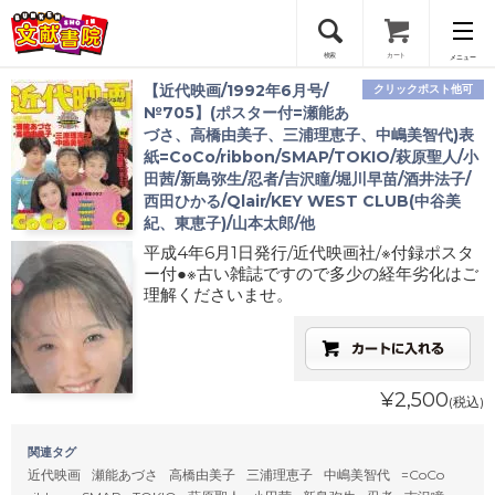
検索
カート
メニュー
【近代映画/1992年6月号/
クリックポスト他可
会員登録
№705】(ポスター付=瀬能あ
づさ、高橋由美子、三浦理恵子、中嶋美智代)表
紙=CoCo/ribbon/SMAP/TOKIO/萩原聖人/小
ログイン
田茜/新島弥生/忍者/吉沢瞳/堀川早苗/酒井法子/
西田ひかる/Qlair/KEY WEST CLUB(中谷美
紀、東恵子)/山本太郎/他
平成4年6月1日発行/近代映画社/※付録ポスタ
ー付●※古い雑誌ですので多少の経年劣化はご
理解くださいませ。
¥2,500
(税込)
関連タグ
近代映画
瀬能あづさ
高橋由美子
三浦理恵子
中嶋美智代
=CoCo