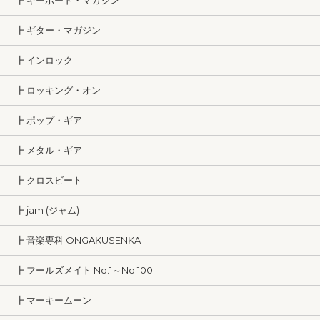
┣ キーボード・マガジン
┣ ギター・マガジン
┣ インロック
┣ ロッキング・オン
┣ ポップ・ギア
┣ メタル・ギア
┣ クロスビート
┣ jam (ジャム)
┣ 音楽専科 ONGAKUSENKA
┣ フールズメイト No.1～No.100
┣ マーキームーン