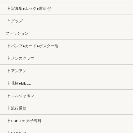
┣ 写真集●ムック●書籍 他
┗ グッズ
ファッション
┣ パンフ●カード●ポスター他
┣ メンズクラブ
┣ アンアン
┣ 花椿●BELL
┣ エルジャポン
┣ 流行通信
┣ dansen 男子専科