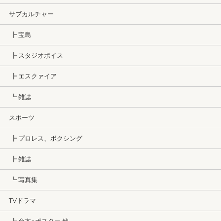
サブカルチャー
┣ 宝島
┣ スタジオボイス
┣ エスクァイア
┗ 雑誌
スポーツ
┣ プロレス、ボクシング
┣ 雑誌
┗ 写真集
TVドラマ