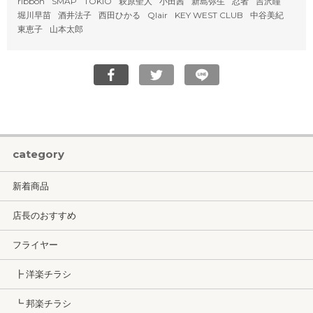
ribbon
SMAP
TOKIO
萩原聖人
小田茜
新島弥生
忍者
吉沢瞳
堀川早苗
酒井法子
西田ひかる
Qlair
KEY WEST CLUB
中谷美紀
東恵子
山本太郎
category
新着商品
店長のおすすめ
フライヤー
┣ 洋楽チラシ
┗ 邦楽チラシ