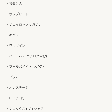
┣ 音楽と人
┣ ポップビート
┣ ジェイロックマガジン
┣ ギグス
┣ ワッツイン
┣ パチ・パチ(パチロク含む)
┣ フールズメイト No.101～
┣ プラム
┣ オンステージ
┣ CDでーた
┣ ショックス●ヴィシャス