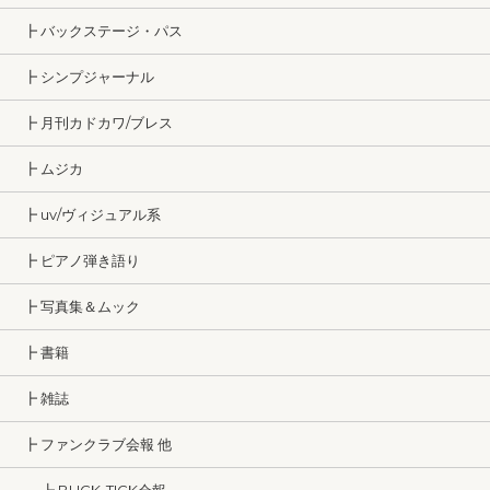
┣ バックステージ・パス
┣ シンプジャーナル
┣ 月刊カドカワ/ブレス
┣ ムジカ
┣ uv/ヴィジュアル系
┣ ピアノ弾き語り
┣ 写真集＆ムック
┣ 書籍
┣ 雑誌
┣ ファンクラブ会報 他