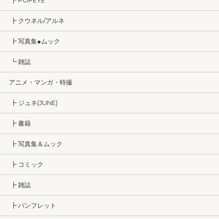
┣ POPEYE
┣ クウネル/アルネ
┣ 写真集●ムック
┗ 雑誌
アニメ・マンガ・特撮
┣ ジュネ(JUNE)
┣ 書籍
┣ 写真集＆ムック
┣ コミック
┣ 雑誌
┣ パンフレット