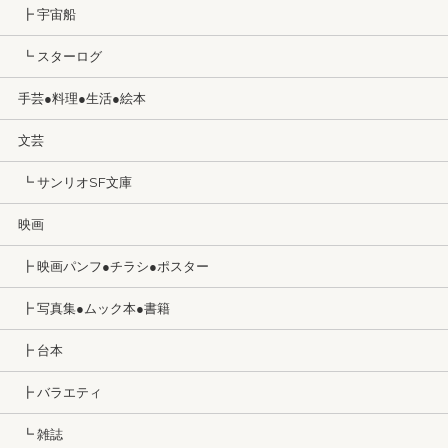
┣ 宇宙船
┗ スターログ
手芸●料理●生活●絵本
文芸
┗ サンリオSF文庫
映画
┣ 映画パンフ●チラシ●ポスター
┣ 写真集●ムック本●書籍
┣ 台本
┣ バラエティ
┗ 雑誌