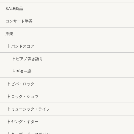
SALE商品
コンサート半券
洋楽
┣ バンドスコア
┣ ピアノ弾き語り
┗ ギター譜
┣ ビバ・ロック
┣ ロック・ショウ
┣ ミュージック・ライフ
┣ ヤング・ギター