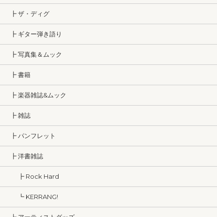
┣ ザ・ディグ
┣ ギター弾き語り
┣ 写真集＆ムック
┣ 書籍
┣ 楽器雑誌&ムック
┣ 雑誌
┣ パンフレット
┣ 洋書雑誌
┣ Rock Hard
┗ KERRANG!