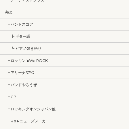
┗ アーティストグッズ
邦楽
┣ バンドスコア
┣ ギター譜
┗ ピアノ弾き語り
┣ ロッキンf●We ROCK
┣ アリーナ37℃
┣ バンドやろうぜ
┣ GB
┣ ロッキングオンジャパン他
┣ R＆Rニューズメーカー