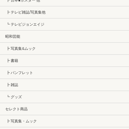
┣ 台本●ポスター 他
┣ テレビ雑誌/写真集他
┗ テレビジョンエイジ
昭和芸能
┣ 写真集&ムック
┣ 書籍
┣ パンフレット
┣ 雑誌
┗ グッズ
セレクト商品
┣ 写真集・ムック