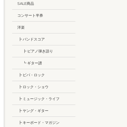
SALE商品
コンサート半券
洋楽
┣ バンドスコア
┣ ピアノ弾き語り
┗ ギター譜
┣ ビバ・ロック
┣ ロック・ショウ
┣ ミュージック・ライフ
┣ ヤング・ギター
┣ キーボード・マガジン