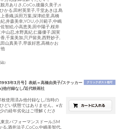
観月ありさ,CoCo,後藤久美子,ri
田ひかる,田村英里子,千堂あきほ,島
坂上香織,浜田万葉,深津絵里,高橋
紀,井森美幸,YOU,小川範子,中嶋
野佐智絵,小高恵美,田中陽子,桜井
,中山忍,水野真紀,仁藤優子,国実
香,千葉美加,宍戸留美,西野妙子,
,田山真美子,早坂好恵,高橋かお
苗他
税込)
1993年3月号】表紙＝高橋由美子/ステッカー
クリックポスト他可
み)他付録なし/近代映画社
1枚使用済み他付録なし/当時の
ひどい状態ではありません。※古
少の経年劣化はご理解くださ
,東京パフォーマンスドール,SM
かる,酒井法子,CoCo,中嶋美智代,