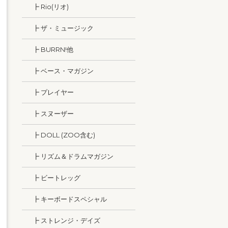
┣ Rio(リオ)
┣ ザ・ミュージック
┣ BURRN!他
┣ ベース・マガジン
┣ プレイヤー
┣ スヌーザー
┣ DOLL (ZOO含む)
┣ リズム＆ドラムマガジン
┣ ビートレッグ
┣ キーボードスペシャル
┣ ストレンジ・デイズ