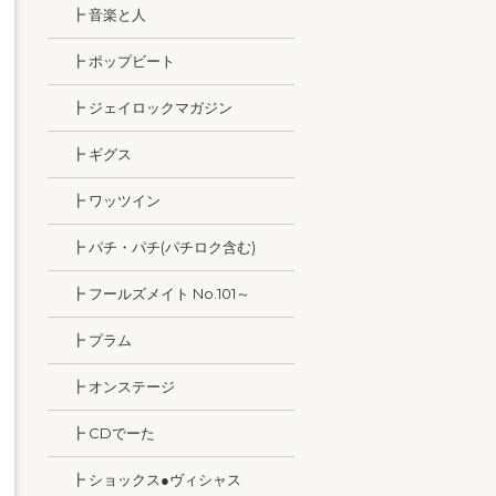
┣ 音楽と人
┣ ポップビート
┣ ジェイロックマガジン
┣ ギグス
┣ ワッツイン
┣ パチ・パチ(パチロク含む)
┣ フールズメイト No.101～
┣ プラム
┣ オンステージ
┣ CDでーた
┣ ショックス●ヴィシャス