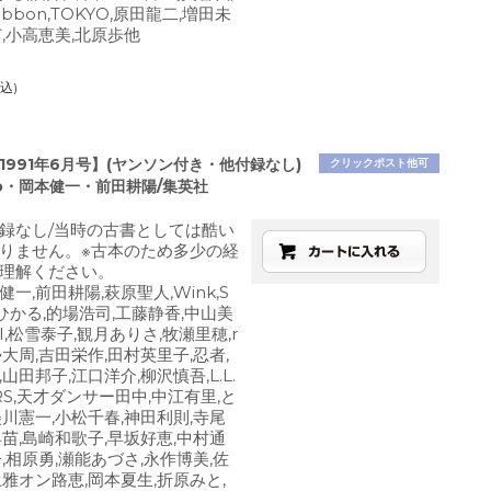
ribbon,TOKYO,原田龍二,増田未
苗,小高恵美,北原歩他
込)
1991年6月号】(ヤンソン付き・他付録なし)
クリックポスト他可
o・岡本健一・前田耕陽/集英社
録なし/当時の古書としては酷い
りません。※古本のため多少の経
理解ください。
本健一,前田耕陽,萩原聖人,Wink,S
ひかる,的場浩司,工藤静香,中山美
JI,松雪泰子,観月ありさ,牧瀬里穂,r
加勢大周,吉田栄作,田村英里子,忍者,
山田邦子,江口洋介,柳沢慎吾,L.L.
RS,天才ダンサー田中,中江有里,と
美川憲一,小松千春,神田利則,寺尾
早苗,島崎和歌子,早坂好恵,中村通
,相原勇,瀬能あづさ,永作博美,佐
上雅オン路恵,岡本夏生,折原みと,