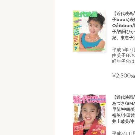
【近代映画/
子book)表
O/ribb
子/西田ひかる
紀、東恵子)
平成4年7
由美子BO
経年劣化は
¥2,500
(
【近代映画/
あづさ/SMA
早苗/中嶋美智
裕英/小田茜
井上晴美/中
平成3年11