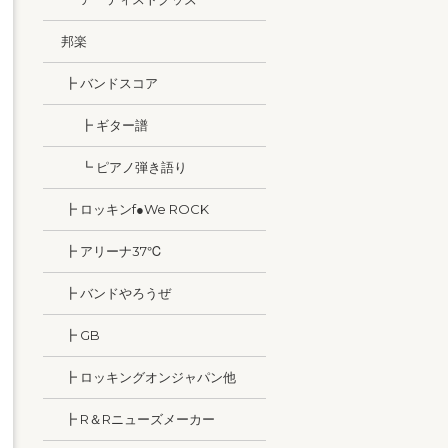
邦楽
┣ バンドスコア
┣ ギター譜
┗ ピアノ弾き語り
┣ ロッキンf●We ROCK
┣ アリーナ37℃
┣ バンドやろうぜ
┣ GB
┣ ロッキングオンジャパン他
┣ R＆Rニューズメーカー