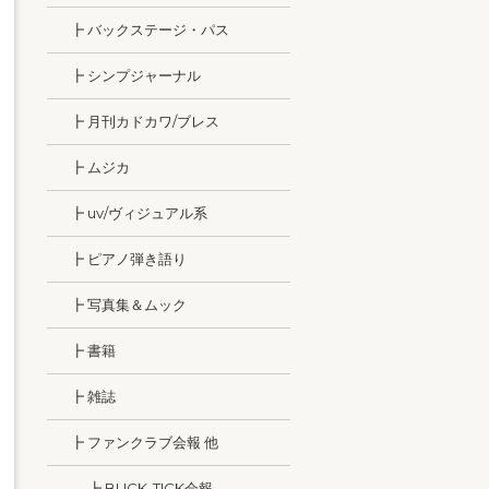
┣ バックステージ・パス
┣ シンプジャーナル
┣ 月刊カドカワ/ブレス
┣ ムジカ
┣ uv/ヴィジュアル系
┣ ピアノ弾き語り
┣ 写真集＆ムック
┣ 書籍
┣ 雑誌
┣ ファンクラブ会報 他
┣ BUCK-TICK会報