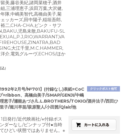
戸留美,藤谷美紀,諸岡菜穂子,酒井
組,三浦理恵子,浜田万葉,大沢健,
少年隊,中嶋美智代,高橋由美子,菊
チェッカーズ,田中陽子,稲垣吾郎,
裕二,CHA-CHA,ピンク・サフ
,BAKU,児島未散,BAKUFU-SL
EXUAL,P.J,RIO,WARRANT,VA
,FIREHOUSE,ZINATRA,BAD
SING,大江千里,M.C.HAMMER,
江口洋介,電気グルーヴ,ECHOS/ほか
税込)
1992年2月号/№701】(付録なし)表紙=CoC
クリックポスト他可
=ribbon、高橋由美子/SMAP/GENJI/中嶋
理恵子/瀬能あづさ/L.L.BROTHERS/TOKIO/酒井法子/西田ひ
里子/堀川早苗/萩原聖人/小田茜/Qlair/他
月1日発行/近代映画社/※付録ポス
ンダーなし/ピンナップ付●当時
てひどい状態ではありません。※