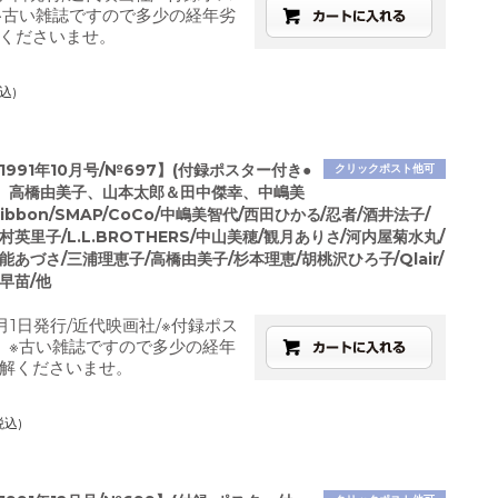
※古い雑誌ですので多少の経年劣
くださいませ。
込)
1991年10月号/№697】(付録ポスター付き●
クリックポスト他可
、高橋由美子、山本太郎＆田中傑幸、中嶋美
ibbon/SMAP/CoCo/中嶋美智代/西田ひかる/忍者/酒井法子/
村英里子/L.L.BROTHERS/中山美穂/観月ありさ/河内屋菊水丸/
能あづさ/三浦理恵子/高橋由美子/杉本理恵/胡桃沢ひろ子/Qlair/
早苗/他
月1日発行/近代映画社/※付録ポス
。※古い雑誌ですので多少の経年
解くださいませ。
税込)