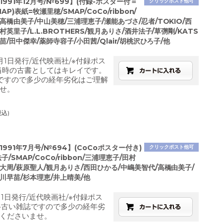
1991年12月号/№699】(付録-ポスター付＝
クリックポスト他可
AP)表紙=牧瀬里穂/SMAP/CoCo/ribbon/
高橋由美子/中山美穂/三浦理恵子/瀬能あづさ/忍者/TOKIO/西
村英里子/L.L.BROTHERS/観月ありさ/酒井法子/草彅剛/KATS
早苗/田中傑幸/薬師寺容子/小田茜/Qlair/胡桃沢ひろ子/他
月1日発行/近代映画社/※付録ポス
当時の古書としてはキレイです。
ですので多少の経年劣化はご理解
せ。
税込)
1991年7月号/№694】(CoCoポスター付き)
クリックポスト他可
/SMAP/CoCo/ribbon/三浦理恵子/田村
大周/萩原聖人/観月ありさ/西田ひかる/中嶋美智代/高橋由美子/
川早苗/杉本理恵/井上晴美/他
月1日発行/近代映画社/※付録ポス
※古い雑誌ですので多少の経年劣
くださいませ。