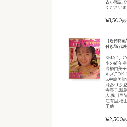
古い雑誌で
くださいま
¥1,500
(税
【近代映画/
付き/近代
SMAP、
少の経年劣
高橋由美子,S
ルズ,TOKIO
S,中嶋美智
能あづさ,
寺容子,新
人,堀川早苗
江有里,福
子他
¥2,500
(