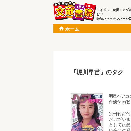
アイドル・女優・アダ
ど ！
雑誌バックナンバーや
ホーム
「堀川早苗」のタグ
明星ヘアカタ
付録付き(松
別冊付録付
がございま
としては酷
め多少の経