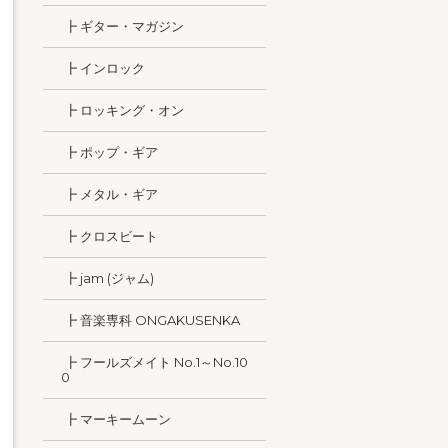
┣ ギター・マガジン
┣ インロック
┣ ロッキング・オン
┣ ポップ・ギア
┣ メタル・ギア
┣ クロスビート
┣ jam (ジャム)
┣ 音楽専科 ONGAKUSENKA
┣ フールズメイト No.1～No.10
0
┣ マーキームーン