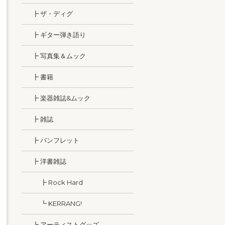
┣ ザ・ディグ
┣ ギター弾き語り
┣ 写真集＆ムック
┣ 書籍
┣ 楽器雑誌&ムック
┣ 雑誌
┣ パンフレット
┣ 洋書雑誌
┣ Rock Hard
┗ KERRANG!
┗ アーティストグッズ