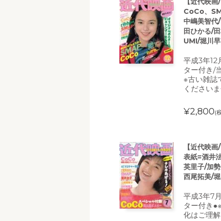
【近代映画/
CoCo、SM
中嶋美智代/
田ひかる/田
UMI/堀川
平成3年12
ター付き/
※古い雑誌
くださいま
¥2,800
(
【近代映画/
表紙=酒井法子
英里子/加勢
西尾拓美/堀
平成3年7
ター付き●
化はご理解