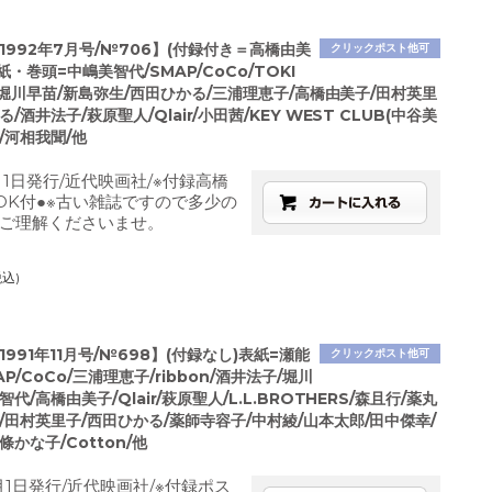
1992年7月号/№706】(付録付き＝高橋由美
クリックポスト他可
紙・巻頭=中嶋美智代/SMAP/CoCo/TOKI
on/堀川早苗/新島弥生/西田ひかる/三浦理恵子/高橋由美子/田村英里
/酒井法子/萩原聖人/Qlair/小田茜/KEY WEST CLUB(中谷美
/河相我聞/他
月1日発行/近代映画社/※付録高橋
OK付●※古い雑誌ですので多少の
ご理解くださいませ。
税込)
1991年11月号/№698】(付録なし)表紙=瀬能
クリックポスト他可
P/CoCo/三浦理恵子/ribbon/酒井法子/堀川
代/高橋由美子/Qlair/萩原聖人/L.L.BROTHERS/森且行/薬丸
/田村英里子/西田ひかる/薬師寺容子/中村綾/山本太郎/田中傑幸/
條かな子/Cotton/他
月1日発行/近代映画社/※付録ポス