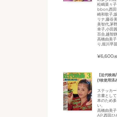
松嶋菜々子,
bbon,西
崎和歌子,
リナ,藤谷美
美智代,茅
幸子,小田茜
百合,越智静
高橋由美子
り,堀川早
¥6,600
(
【近代映画/
(1枚使用済
ステッカー
古書として
本のため多
い。
高橋由美子
AP,西田ひ