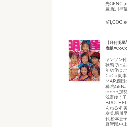
光GENGI,
亜,堀川早
¥1,000
(税
【月刊明星/
表紙=CoC
ヤンソン付
状態ではあ
年劣化はご
CoCo,岡
MAP,西田
穂,光GEN
ibbon,
浅野ゆう子,
BROTHE
んねるず,
友美,堀川
代,松本恵子
野智郎,中