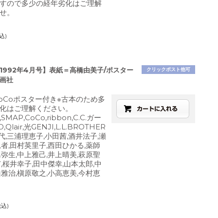
すので多少の経年劣化はご理解
せ。
込)
1992年4月号】表紙＝高橋由美子/ポスター
クリックポスト他可
映画社
CoCoポスター付き※古本のため多
化はご理解ください。
MAP,CoCo,ribbon,C.C.ガー
,Qlair,光GENJI,L.L.BROTHER
代,三浦理恵子,小田茜,酒井法子,瀬
忍者,田村英里子,西田ひかる,薬師
島弥生,中上雅己,井上晴美,萩原聖
,桜井幸子,田中傑幸,山本太郎,中
山雅治,槇原敬之,小高恵美,今村恵
税込)