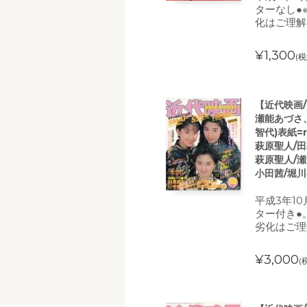
ターなし●
化はご理解
¥1,300
(税
【近代映画/
瀬能あづさ
智代)表紙=r
萩原聖人/田
萩原聖人/瀬
小田茜/堀川
平成3年10
ター付き●
劣化はご理
¥3,000
(