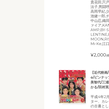
貴花田,宍
法子,男闘呼
高岡早紀,
池健一郎,
中山忍,織田
ァイア,KAN
AMP,BY-S
LENTINE
MOON,RI
Mi-Ke,
¥2,000
(
【近代映画/
o/ピンナップ
美智代/三浦
かる/田村英
平成4年2
ター、カレ
の古書とし