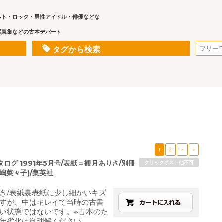
ルト・ロック・男性アイドル・俳優などな
写真集などの古本デパート
タグから検索
1
2
>
»
ログ 1991年5月号/表紙＝観月ありさ/別冊
クリックポスト他不可
嶋菜々子)/集英社
き/表紙裏表紙に少し細かいキズ
すが、中はキレイで当時の古書
い状態ではないです。※古本のた
年劣化は御理解ください。