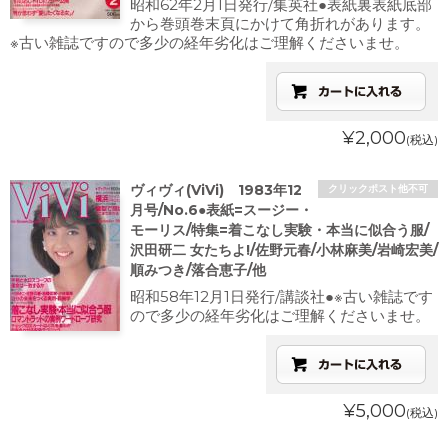
昭和62年2月1日発行/集英社●表紙裏表紙底部
から巻頭巻末頁にかけて角折れがあります。
※古い雑誌ですので多少の経年劣化はご理解くださいませ。
¥2,000
(税込)
ヴィヴィ(ViVi) 1983年12
クリックポスト他不可
月号/No.6●表紙=スージー・
モーリス/特集=着こなし実験・本当に似合う服/
沢田研二 女たちよ!/佐野元春/小林麻美/岩崎宏美/
順みつき/落合恵子/他
昭和58年12月1日発行/講談社●※古い雑誌です
ので多少の経年劣化はご理解くださいませ。
¥5,000
(税込)