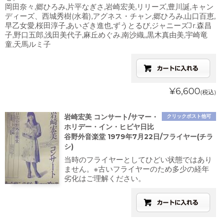
岡田奈々,郷ひろみ,片平なぎさ,岩崎宏美,リリーズ,豊川誕,キャン
ディーズ、西城秀樹(水着),アグネス・チャン,郷ひろみ,山口百恵,
早乙女愛,桜田淳子,あいざき進也,ずうとるび,ジャニーズJr.森昌
子,野口五郎,浅田美代子,麻丘めぐみ,南沙織,,黒木真由美,宇崎竜
童,天馬ルミ子
¥6,600
(税込)
岩崎宏美 コンサート/サマー・
クリックポスト他可
ホリデー・イン・ヒビヤ日比
谷野外音楽堂 1979年7月22日/フライヤー(チラ
シ)
当時のフライヤーとしてひどい状態ではあり
ません。※古いフライヤーのため多少の経年
劣化はご理解ください。