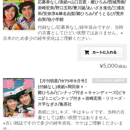
応募券なし/表紙=山口百恵・郷ひろみ/西城秀樹/
岩崎宏美/野口五郎/豊川誕/あいざき進也/三浦友
和/安奈淳&棒名由梨/郷ひろみ/ずうとるび/荒井
由実/他小学館
付録なし/応募券なし/経年並みですが、当時
の古書としてひどい状態ではありません。※
古本のため多少の経年劣化はご理解ください。
¥5,000
(税込)
【月刊明星/1975年9月号】
クリックポスト他不可
(付録なし)表紙=岡田奈々・
郷ひろみ/ピンナップ付き＝キャンディーズ(ビキ
ニ)/ミニピンナップ付き＝岩崎宏美・リリーズ・
片平なぎさ/集英社
表紙に少しキズ、中はキレイです。当時の古
書としては酷い状態ではありません。
※古い雑誌ですので多少の経年劣化、ヤケはご理解くださいま
せ。