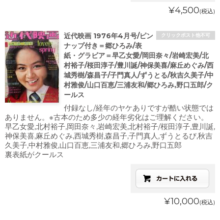
¥4,500
(税込)
近代映画 1976年4月号/ピン
クリックポスト他不可
ナップ付き＝郷ひろみ/表
紙・グラビア＝早乙女愛/岡田奈々/岩崎宏美/北
村裕子/桜田淳子/豊川誕/神保美喜/麻丘めぐみ/西
城秀樹/森昌子/子門真人/ずうとる/秋吉久美子/中
村雅俊/山口百恵/三浦友和/郷ひろみ,野口五郎/ク
ールス
付録なし/経年のヤケありですが酷い状態では
ありません。※古本のため多少の経年劣化はご理解ください。
早乙女愛,北村裕子,岡田奈々,岩崎宏美,北村裕子/桜田淳子,豊川誕,
神保美喜,麻丘めぐみ,西城秀樹,森昌子,子門真人,ずうとるび,秋吉
久美子,中村雅俊,山口百恵,三浦友和,郷ひろみ,野口五郎
裏表紙がクールス
¥10,000
(税込)