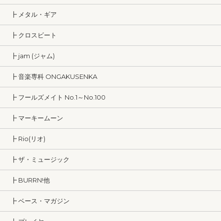
┣ メタル・ギア
┣ クロスビート
┣ jam (ジャム)
┣ 音楽専科 ONGAKUSENKA
┣ フールズメイト No.1～No.100
┣ マーキームーン
┣ Rio(リオ)
┣ ザ・ミュージック
┣ BURRN!他
┣ ベース・マガジン