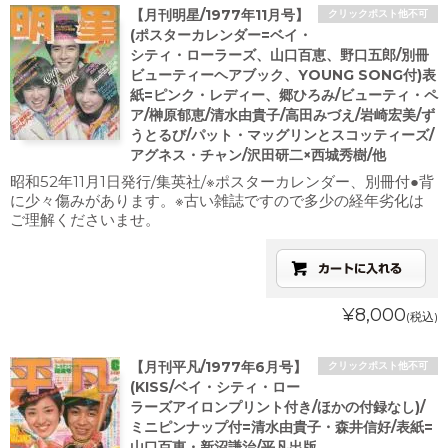
【月刊明星/1977年11月号】
クリックポスト他不可
(ポスターカレンダー=ベイ・
シティ・ローラーズ、山口百恵、野口五郎/別冊
ビューティーヘアブック、YOUNG SONG付)表
紙=ピンク・レディー、郷ひろみ/ビューティ・ペ
ア/榊原郁恵/清水由貴子/高田みづえ/岩崎宏美/ず
うとるび/パット・マッグリンとスコッティーズ/
アグネス・チャン/沢田研二×西城秀樹/他
昭和52年11月1日発行/集英社/※ポスターカレンダー、別冊付●背
に少々傷みがあります。※古い雑誌ですので多少の経年劣化は
ご理解くださいませ。
¥8,000
(税込)
【月刊平凡/1977年6月号】
クリックポスト他不可
(KISS/ベイ・シティ・ロー
ラーズアイロンプリント付き/ほかの付録なし)/
ミニピンナップ付=清水由貴子・森井信好/表紙=
山口百恵・新沼謙治/平凡出版