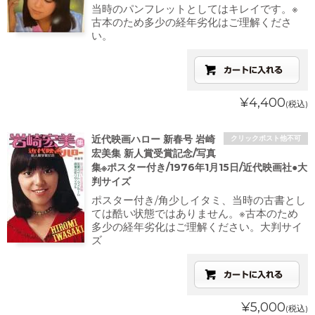
当時のパンフレットとしてはキレイです。※
古本のため多少の経年劣化はご理解くださ
い。
¥4,400
(税込)
近代映画ハロー 新春号 岩崎
クリックポスト他不可
宏美集 新人賞受賞記念/写真
集※ポスター付き/1976年1月15日/近代映画社●大
判サイズ
ポスター付き/角少しイタミ、当時の古書とし
ては酷い状態ではありません。※古本のため
多少の経年劣化はご理解ください。大判サイ
ズ
¥5,000
(税込)