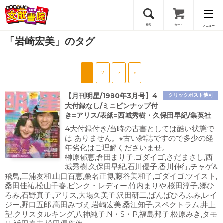
検索
カート
メニュー
「岩崎宏美」のタグ
会員登録
1
2
>
»
ログイン
【月刊明星/1980年3月号】4
クリックポスト他可
大付録なし/ミニピンナップ付
き=アリス/表紙=西城秀樹・久保田早紀/集英社
4大付録付き/当時の古書としては酷い状態で
は ありません。※古い雑誌ですので多少の経
年劣化はご理解くださいませ。
榊原郁恵,倉田まり子,ゴダイゴ,さだまさし,西
城秀樹,久保田早紀,石川優子,香川伸行,チャゲ&
飛鳥,三浦友和,山口百恵,桑名正博,藤谷美和子,ゴダイゴ,ツイスト,
桑田佳祐,松山千春,ピンク・レディー,竹内まりや,桜田淳子,郷ひ
ろみ,石野真子,,アリス,大場久美子,沢田研二,ばんばひろふみ,レイ
ジー,野口五郎,高田みづえ,岩崎宏美,桑江知子,スペクトラム,井上
望,クリスタルキング,八神純子,N・S・P,福島邦子,松原みき,タモ