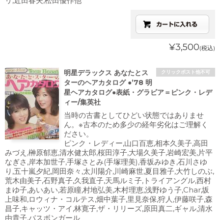
リ,近田春夫,松田優作他
¥3,500
(税込)
明星デラックス あなたとス
クリックポスト他不可
ターのヘアカタログ ●’78 明
星ヘアカタログ●表紙・グラビア＝ピンク・レデ
ィー/集英社
当時の古書としてひどい状態ではありませ
ん。※古本のため多少の経年劣化はご理解く
ださい。
ピンク・レディー,山口百恵,相本久美子,高田
みづえ,榊原郁恵,清水健太郎,桜田淳子,大場久美子,岩崎宏美,片平
なぎさ,岸本加世子,手塚さとみ(手塚理美),香坂みゆき,石川さゆ
り,五十嵐夕紀,岡田奈々,太川陽介,川崎麻世,夏目雅子,大竹しのぶ,
荒木由美子,石野真子,久我直子,天馬ルミ子,トライアングル,西村
まゆ子,あいあい,若原瞳,村地弘美,木村理恵,浅野ゆう子,Char,坂
上味和,ロウィナ・コルテス,畑中葉子,里見奈保,狩人,伊藤咲子,森
昌子,キャッツ・アイ,林寛子,ザ・リリーズ,原田真二,ギャル,清水
由貴子,バスボンガール