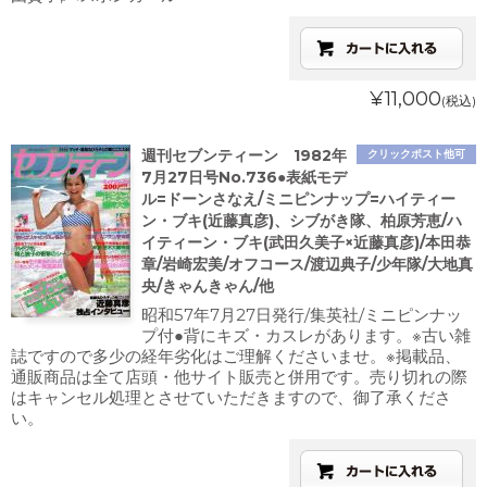
¥11,000
(税込)
週刊セブンティーン 1982年
クリックポスト他可
7月27日号No.736●表紙モデ
ル=ドーンさなえ/ミニピンナップ=ハイティー
ン・ブキ(近藤真彦)、シブがき隊、柏原芳恵/ハ
イティーン・ブキ(武田久美子×近藤真彦)/本田恭
章/岩崎宏美/オフコース/渡辺典子/少年隊/大地真
央/きゃんきゃん/他
昭和57年7月27日発行/集英社/ミニピンナッ
プ付●背にキズ・カスレがあります。※古い雑
誌ですので多少の経年劣化はご理解くださいませ。※掲載品、
通販商品は全て店頭・他サイト販売と併用です。売り切れの際
はキャンセル処理とさせていただきますので、御了承くださ
い。