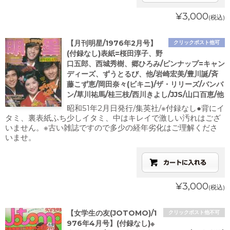
¥3,000
(税込)
【月刊明星/1976年2月号】
クリックポスト他可
(付録なし)表紙=桜田淳子、野
口五郎、西城秀樹、郷ひろみ/ピンナップ=キャン
ディーズ、ずうとるび、他/岩崎宏美/豊川誕/斉
藤こず恵/岡田奈々(ビキニ)/ザ・リリーズ/バンバ
ン/草川祐馬/桂三枝/西川きよし/JJS/山口百恵/他
昭和51年2月日発行/集英社/※付録なし●背にイ
タミ、裏表紙ふち少しイタミ、中はキレイで激しい汚れはござ
いません。※古い雑誌ですので多少の経年劣化はご理解くださ
いませ。
¥3,000
(税込)
【女学生の友(JOTOMO)/1
クリックポスト他不可
976年4月号】(付録なし)※