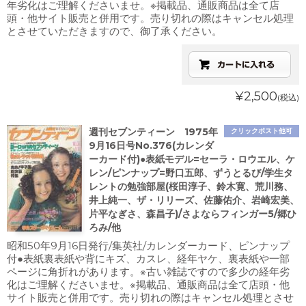
年劣化はご理解くださいませ。※掲載品、通販商品は全て店
頭・他サイト販売と併用です。売り切れの際はキャンセル処理
とさせていただきますので、御了承ください。
¥2,500
(税込)
週刊セブンティーン 1975年
クリックポスト他可
9月16日号No.376(カレンダ
ーカード付)●表紙モデル=セーラ・ロウエル、ケ
レン/ピンナップ=野口五郎、ずうとるび/学生タ
レントの勉強部屋(桜田淳子、鈴木寛、荒川務、
井上純一、ザ・リリーズ、佐藤佑介、岩崎宏美、
片平なぎさ、森昌子)/さよならフィンガー5/郷ひ
ろみ/他
昭和50年9月16日発行/集英社/カレンダーカード、ピンナップ
付●表紙裏表紙や背にキズ、カスレ、経年ヤケ、裏表紙や一部
ページに角折れがあります。※古い雑誌ですので多少の経年劣
化はご理解くださいませ。※掲載品、通販商品は全て店頭・他
サイト販売と併用です。売り切れの際はキャンセル処理とさせ