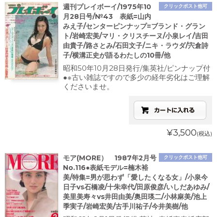
週刊プレイボーイ/1975年10
クリックポスト他可
月28日号/№43 表紙=山内
みえ子/センターピンナップ=ブランド・グラン
ト/岩崎宏美/マリ・クリスチーヌ/小泉レイ/吉田
由貴子/路さとみ/石田文子/ニキ・ラウダ/宍倉詩
子/横溝正史が語るわたしの10冊/他
昭和50年10月28日発行/集英社/ピンナップ付
●※古い雑誌ですので多少の経年劣化はご理解
くださいませ。
¥3,500
(税込)
モア(MORE） 1987年2月号
クリックポスト他可
No.116●表紙モデル=楠木裕
美/特集=男が思わず「愛したくなる女」/小泉今
日子vs石橋凌/十朱幸代/田原俊彦/いしだあゆみ/
美里美寿々vs井田由美/奥田瑛二/小林麻美/池上
季実子/岩崎宏美/古手川祐子/今井美樹/他