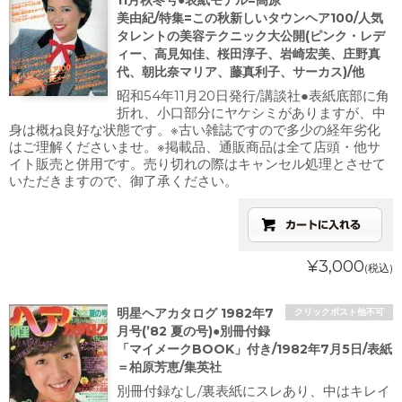
11月秋冬号●表紙モデル=高原
美由紀/特集=この秋新しいタウンヘア100/人気
タレントの美容テクニック大公開(ピンク・レデ
ィー、高見知佳、桜田淳子、岩崎宏美、庄野真
代、朝比奈マリア、藤真利子、サーカス)/他
昭和54年11月20日発行/講談社●表紙底部に角
折れ、小口部分にヤケシミがありますが、中
身は概ね良好な状態です。※古い雑誌ですので多少の経年劣化
はご理解くださいませ。※掲載品、通販商品は全て店頭・他サ
イト販売と併用です。売り切れの際はキャンセル処理とさせて
いただきますので、御了承ください。
¥3,000
(税込)
明星ヘアカタログ 1982年7
クリックポスト他不可
月号(’82 夏の号)●別冊付録
「マイメークBOOK」付き/1982年7月5日/表紙
＝柏原芳恵/集英社
別冊付録なし/裏表紙にスレあり、中はキレイ