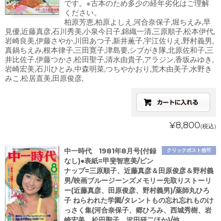
です。※古本のため多少の経年劣化はご理解
ください。
柏原芳恵,柏原よしえ,河合奈保子,堀ちえみ,早
見優,近藤真彦,石川秀美,小泉今日子,錦織一清,三原順子,松本伊代,
岩崎良美,伊藤さやか,川田あつ子,新井薫子,宇江佐りえ,野村義男,
真鍋ちえみ,根本律子,三田寛子,津島要,シブがき隊,北原佐和子,三
井比佐子,伊藤つかさ,松田聖子,清水由貴子,アラジン,香坂みゆき,
岩崎宏美,石川ひとみ,中森明菜,つちやかおり,荒木由美子,水野き
みこ,松居直美,田原俊彦,
¥8,800
(税込)
中一時代 1981年8月号(付録
クリックポスト他可
なし)●表紙=甲斐智恵美/ピン
ナップ=三原順子、近藤真彦＆田原俊彦＆野村義
男/映画ブルージーンズメモリー先取りストーリ
ー(近藤真彦、田原俊彦、野村義男)/薬師丸ひろ
子 ねらわれた学園/タレントもの忘れ忘れものけ
っさく集(河合奈保子、郷ひろみ、西城秀樹、岩
崎宏美、松田聖子、沢田研二ほか)/他