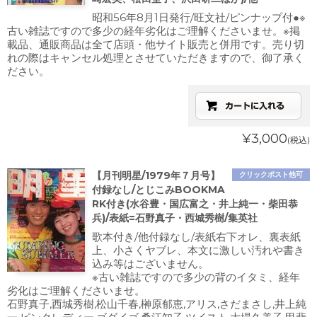
昭和56年8月1日発行/旺文社/ピンナップ付●※
古い雑誌ですので多少の経年劣化はご理解くださいませ。※掲
載品、通販商品は全て店頭・他サイト販売と併用です。売り切
れの際はキャンセル処理とさせていただきますので、御了承く
ださい。
¥3,000
(税込)
【月刊明星/1979年７月号】
クリックポスト他可
付録なし/とじこみBOOKMA
RK付き(水谷豊・国広富之・井上純一・柴田恭
兵)/表紙=石野真子・西城秀樹/集英社
歌本付き/他付録なし/表紙右下オレ、裏表紙
上、小さくヤブレ、本文に激しい汚れや書き
込み等はございません。
※古い雑誌ですので多少の背のイタミ、経年
劣化はご理解くださいませ。
石野真子,西城秀樹,松山千春,榊原郁恵,アリス,さだまさし,井上純