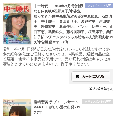
中一時代 1980年7月号(付録
クリックポスト他可
なし)●表紙=石野真子/水谷豊
帰ってきた熱中先生/私の初恋(榊原郁恵、石野真
子、井上純一、倉田まり子、渋谷哲平、岸田智
史、岩崎宏美、桑田佳祐、ピンク・レディー、山
口百恵、武田鉄矢、藤谷美和子、桜田淳子、桑江
知子)/TVアニメスペシャル坊ちゃん/銀河鉄道99
9/宇宙戦艦ヤマト/他
昭和55年7月1日発行/旺文社/※付録なし●※古い雑誌ですので多
少の経年劣化はご理解くださいませ。※掲載品、通販商品は全
て店頭・他サイト販売と併用です。売り切れの際はキャンセル
処理とさせていただきますので、御了承ください。
¥2,500
(税込)
岩崎宏美 ラブ・コンサート
クリックポスト他不可
PARTⅠ 新しい愛の出発●19
77年