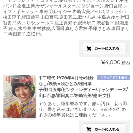
一,ピンクレディー,ゴダイゴ,桑江知子,ツイスト,大場久美子,甲斐
バンド,桑名正博,サザンオールスターズ,所ジョージ,野口吾郎,レ
イフ・ギャレット,東寿明,レイジー,岩崎宏美,ZERO,フラッシュ,
桜田淳子,柴田恭平,山口百恵,原田真二,郷ひろみ,,中島みゆき,岸田
智史,竹内まりや,クールス,渡辺真知子,沢田研二,渋谷哲平,能瀬慶
子,狩人,水谷豊,中村雅俊,広岡瞬,真行寺君枝,手塚さとみ,倉田まり
子,寺田新子,BIBI他
¥4,000
(税込)
中二時代 1978年4月号●付録
クリックポスト他可
なし/表紙＝秋ひとみ/桜田淳
子/野口五郎/ピンク・レディー/キャンディーズ/
山口百恵/原田真二/岩崎宏美/他 旺文社
ヤケあり、経年並みです。酷い汚れ、切り取
り、書き込みはございません。※古本のため
多少の経年劣化はご理解くだ゛さい。