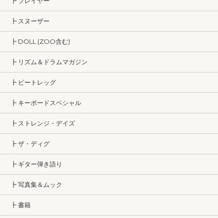
┣ プレイヤー
┣ スヌーザー
┣ DOLL (ZOO含む)
┣ リズム＆ドラムマガジン
┣ ビートレッグ
┣ キーボードスペシャル
┣ ストレンジ・デイズ
┣ ザ・ディグ
┣ ギター弾き語り
┣ 写真集＆ムック
┣ 書籍