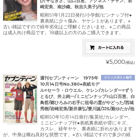
(片平なぎさ、山口百恵、アグネス・チャン、岩
崎宏美、南沙織、秋吉久美子)/他
昭和51年1月22日発行/小学館/ピンナップ付●
裏表紙に少々傷み、ヤケシミがあります。※
古い雑誌ですので経年劣化はご理解くださいませ。※この商品
は成人向け商品です。18歳以上の方のみご購入できます。
¥5,000
(税込)
週刊セブンティーン 1975年
クリックポスト他可
10月14日号No.380●表紙モデ
ル=セーラ・ロウエル、ケレン/カレンダー=ずう
とるび、井上純一/ミニピンナップ=山口百恵、白
鳥哲/郷ひろみの右手に祖母の霊がやどった/西城
秀樹/岩崎宏美/新井康弘/豊川誕/JJS/殿ゆたか/他
昭和50年10月14日発行/集英社/カレンダー、
ミニピンナップ付●表紙裏表紙や背にキズ、
カスレ、経年ヤケ、裏表紙に折れがあります
が、中身は概ね良好な状態です。※古い雑誌ですので多少の経