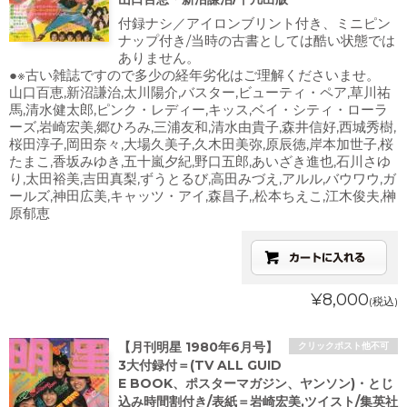
付録ナシ／アイロンブリント付き、ミニピン
ナップ付き/当時の古書としては酷い状態では
ありません。
●※古い雑誌ですので多少の経年劣化はご理解くださいませ。
山口百恵,新沼謙治,太川陽介,バスター,ビューティ・ペア,草川祐
馬,清水健太郎,ピンク・レディー,キッス,ベイ・シティ・ローラ
ーズ,岩崎宏美,郷ひろみ,三浦友和,清水由貴子,森井信好,西城秀樹,
桜田淳子,岡田奈々,大場久美子,久木田美弥,原辰徳,岸本加世子,桜
たまこ,香坂みゆき,五十嵐夕紀,野口五郎,あいざき進也,石川さゆ
り,太田裕美,吉田真梨,ずうとるび,高田みづえ,アルル,バウワウ,ガ
ールズ,神田広美,キャッツ・アイ,森昌子,,松本ちえこ,江木俊夫,榊
原郁恵
¥8,000
(税込)
【月刊明星 1980年6月号】
クリックポスト他不可
3大付録付＝(TV ALL GUID
E BOOK、ポスターマガジン、ヤンソン)・とじ
込み時間割付き/表紙＝岩崎宏美,ツイスト/集英社