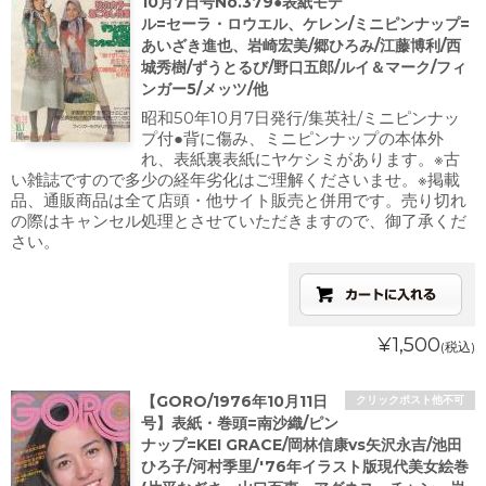
10月7日号No.379●表紙モデ
ル=セーラ・ロウエル、ケレン/ミニピンナップ=
あいざき進也、岩崎宏美/郷ひろみ/江藤博利/西
城秀樹/ずうとるび/野口五郎/ルイ＆マーク/フィ
ンガー5/メッツ/他
昭和50年10月7日発行/集英社/ミニピンナッ
プ付●背に傷み、ミニピンナップの本体外
れ、表紙裏表紙にヤケシミがあります。※古
い雑誌ですので多少の経年劣化はご理解くださいませ。※掲載
品、通販商品は全て店頭・他サイト販売と併用です。売り切れ
の際はキャンセル処理とさせていただきますので、御了承くだ
さい。
¥1,500
(税込)
【GORO/1976年10月11日
クリックポスト他不可
号】表紙・巻頭=南沙織/ピン
ナップ=KEI GRACE/岡林信康vs矢沢永吉/池田
ひろ子/河村季里/'76年イラスト版現代美女絵巻