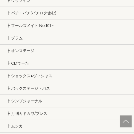
┣ ワッツイン
┣ パチ・パチ(パチロク含む)
┣ フールズメイト No.101～
┣ プラム
┣ オンステージ
┣ CDでーた
┣ ショックス●ヴィシャス
┣ バックステージ・パス
┣ シンプジャーナル
┣ 月刊カドカワ/ブレス
┣ ムジカ