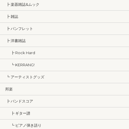
┣ 楽器雑誌&ムック
┣ 雑誌
┣ パンフレット
┣ 洋書雑誌
┣ Rock Hard
┗ KERRANG!
┗ アーティストグッズ
邦楽
┣ バンドスコア
┣ ギター譜
┗ ピアノ弾き語り