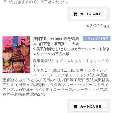
ていただきますので、御了承ください。
¥2,000
(税込)
月刊平凡 1978年11月号/表紙
クリックポスト他可
＝山口百恵・原田真二・大場
久美子/付録なし/とじこみカラーシャケット付き
＝リューベン/平凡出版
表紙裏表紙にキズ・スレあり・中はキレイで
す。
大場久美子,原田真二,山口百恵,ピンク・レデ
ィー,レイジー,アグネス・チャン,狩人,榊原郁
恵,郷ひろみ,ずうとるび,高田みづえ,桜田淳子,野口五郎,太田裕美,
アリス,岡田奈々,西城秀樹,世良公則,スリー・ヤンキース,トライ
アングル,石野真子,ベイシティローラーズ,ビューティ・ペア,渋
谷哲平,川崎麻世,岩崎宏美