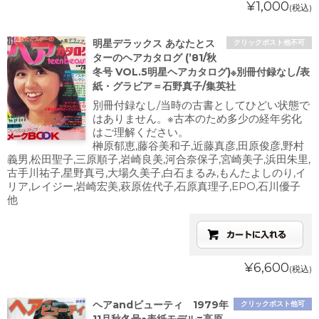
¥1,000
(税込)
明星デラックス あなたとス
クリックポスト他不可
ターのヘアカタログ (’81/秋
冬号 VOL.5明星ヘアカタログ)※別冊付録なし/表
紙・グラビア＝石野真子/集英社
別冊付録なし/当時の古書としてひどい状態で
はありません。※古本のため多少の経年劣化
はご理解ください。
榊原郁恵,藤谷美和子,近藤真彦,田原俊彦,野村
義男,松田聖子,三原順子,岩崎良美,河合奈保子,宮崎美子,浜田朱里,
古手川祐子,星野真弓,大場久美子,白石まるみ,もんたよしのり,イ
リア,レイジー,岩崎宏美,萩原佐代子,石原真理子,EPO,石川優子
他
¥6,600
(税込)
ヘアandビューティ 1979年
クリックポスト他可