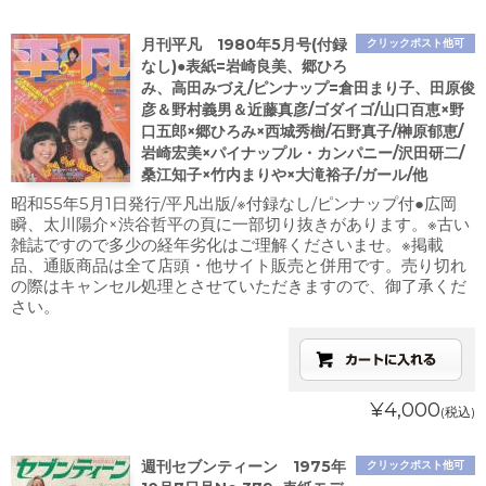
月刊平凡 1980年5月号(付録
クリックポスト他可
なし)●表紙=岩崎良美、郷ひろ
み、高田みづえ/ピンナップ=倉田まり子、田原俊
彦＆野村義男＆近藤真彦/ゴダイゴ/山口百恵×野
口五郎×郷ひろみ×西城秀樹/石野真子/榊原郁恵/
岩崎宏美×パイナップル・カンパニー/沢田研二/
桑江知子×竹内まりや×大滝裕子/ガール/他
昭和55年5月1日発行/平凡出版/※付録なし/ピンナップ付●広岡
瞬、太川陽介×渋谷哲平の頁に一部切り抜きがあります。※古い
雑誌ですので多少の経年劣化はご理解くださいませ。※掲載
品、通販商品は全て店頭・他サイト販売と併用です。売り切れ
の際はキャンセル処理とさせていただきますので、御了承くだ
さい。
¥4,000
(税込)
週刊セブンティーン 1975年
クリックポスト他可