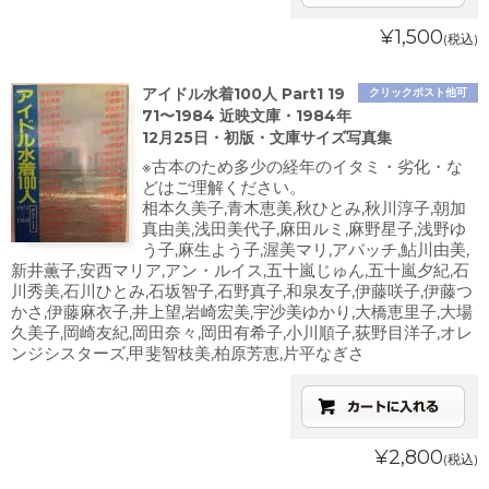
¥1,500
(税込)
アイドル水着100人 Part1 19
クリックポスト他可
71〜1984 近映文庫・1984年
12月25日・初版・文庫サイズ写真集
※古本のため多少の経年のイタミ・劣化・な
どはご理解ください。
相本久美子,青木恵美,秋ひとみ,秋川淳子,朝加
真由美,浅田美代子,麻田ルミ,麻野星子,浅野ゆ
う子,麻生よう子,渥美マリ,アパッチ,鮎川由美,
新井薫子,安西マリア,アン・ルイス,五十嵐じゅん,五十嵐夕紀,石
川秀美,石川ひとみ,石坂智子,石野真子,和泉友子,伊藤咲子,伊藤つ
かさ,伊藤麻衣子,井上望,岩崎宏美,宇沙美ゆかり,大橋恵里子,大場
久美子,岡崎友紀,岡田奈々,岡田有希子,小川順子,荻野目洋子,オレ
ンジシスターズ,甲斐智枝美,柏原芳恵,片平なぎさ
¥2,800
(税込)