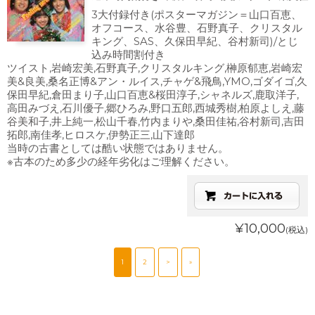
3大付録付き(ポスターマガジン＝山口百恵、
オフコース、水谷豊、石野真子、クリスタル
キング、SAS、久保田早紀、谷村新司)/とじ
込み時間割付き
ツイスト,岩崎宏美,石野真子,クリスタルキング,榊原郁恵,岩崎宏
美&良美,桑名正博&アン・ルイス,チャゲ&飛鳥,YMO,ゴダイゴ,久
保田早紀,倉田まり子,山口百恵&桜田淳子,シャネルズ,鹿取洋子,
高田みづえ,石川優子,郷ひろみ,野口五郎,西城秀樹,柏原よしえ,藤
谷美和子,井上純一,松山千春,竹内まりや,桑田佳祐,谷村新司,吉田
拓郎,南佳孝,ヒロスケ,伊勢正三,山下達郎
当時の古書としては酷い状態ではありません。
※古本のため多少の経年劣化はご理解ください。
¥10,000
(税込)
1
2
>
»