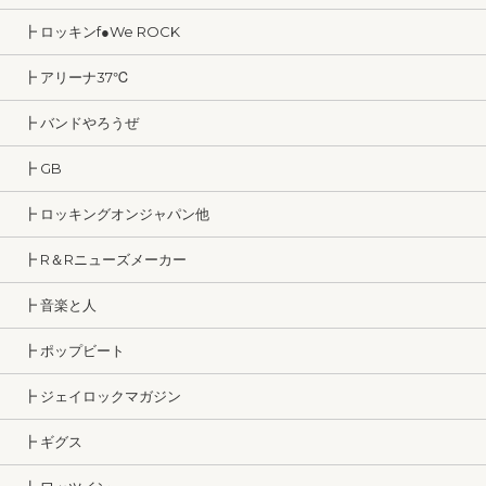
┣ ロッキンf●We ROCK
┣ アリーナ37℃
┣ バンドやろうぜ
┣ GB
┣ ロッキングオンジャパン他
┣ R＆Rニューズメーカー
┣ 音楽と人
┣ ポップビート
┣ ジェイロックマガジン
┣ ギグス