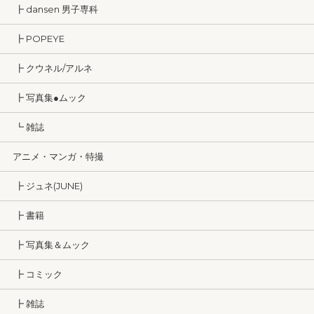
┣ dansen 男子専科
┣ POPEYE
┣ クウネル/アルネ
┣ 写真集●ムック
┗ 雑誌
アニメ・マンガ・特撮
┣ ジュネ(JUNE)
┣ 書籍
┣ 写真集＆ムック
┣ コミック
┣ 雑誌