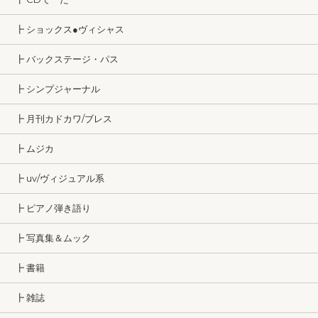
┣ ショックス●ヴィシャス
┣ バックステージ・パス
┣ シンプジャーナル
┣ 月刊カドカワ/ブレス
┣ ムジカ
┣ uv/ヴィジュアル系
┣ ピアノ弾き語り
┣ 写真集＆ムック
┣ 書籍
┣ 雑誌