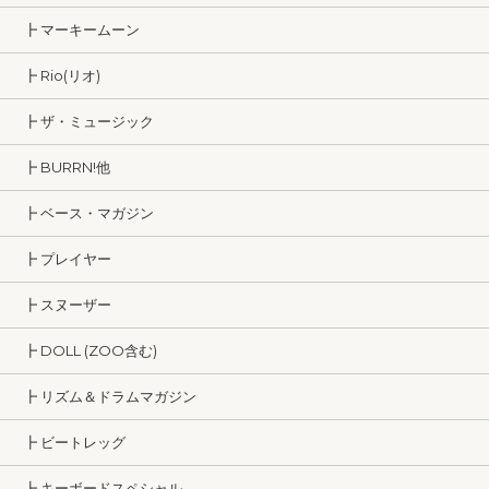
┣ マーキームーン
┣ Rio(リオ)
┣ ザ・ミュージック
┣ BURRN!他
┣ ベース・マガジン
┣ プレイヤー
┣ スヌーザー
┣ DOLL (ZOO含む)
┣ リズム＆ドラムマガジン
┣ ビートレッグ
┣ キーボードスペシャル