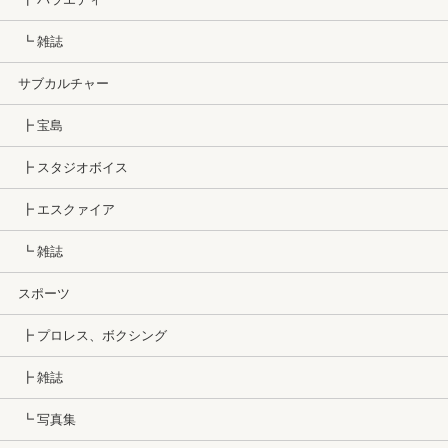
┗ 雑誌
サブカルチャー
┣ 宝島
┣ スタジオボイス
┣ エスクァイア
┗ 雑誌
スポーツ
┣ プロレス、ボクシング
┣ 雑誌
┗ 写真集