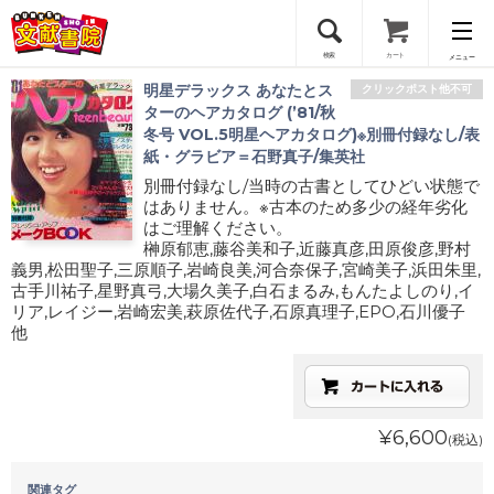
検索
カート
メニュー
明星デラックス あなたとス
クリックポスト他不可
会員登録
ターのヘアカタログ (’81/秋
冬号 VOL.5明星ヘアカタログ)※別冊付録なし/表
紙・グラビア＝石野真子/集英社
ログイン
別冊付録なし/当時の古書としてひどい状態で
はありません。※古本のため多少の経年劣化
はご理解ください。
榊原郁恵,藤谷美和子,近藤真彦,田原俊彦,野村
義男,松田聖子,三原順子,岩崎良美,河合奈保子,宮崎美子,浜田朱里,
古手川祐子,星野真弓,大場久美子,白石まるみ,もんたよしのり,イ
リア,レイジー,岩崎宏美,萩原佐代子,石原真理子,EPO,石川優子
他
¥6,600
(税込)
関連タグ