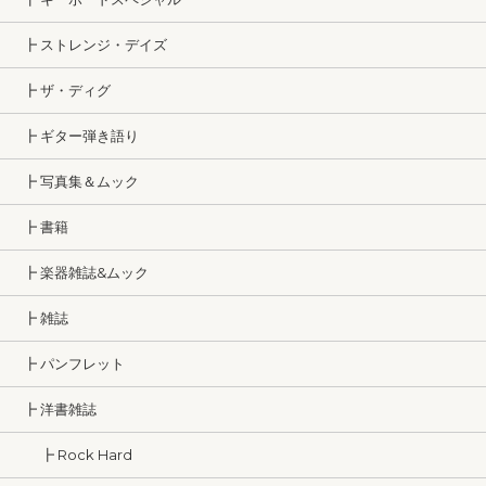
┣ ストレンジ・デイズ
┣ ザ・ディグ
┣ ギター弾き語り
┣ 写真集＆ムック
┣ 書籍
┣ 楽器雑誌&ムック
┣ 雑誌
┣ パンフレット
┣ 洋書雑誌
┣ Rock Hard