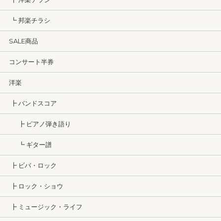
┗ 邦楽チラシ
SALE商品
コンサート半券
洋楽
┣ バンドスコア
┣ ピアノ弾き語り
┗ ギター譜
┣ ビバ・ロック
┣ ロック・ショウ
┣ ミュージック・ライフ