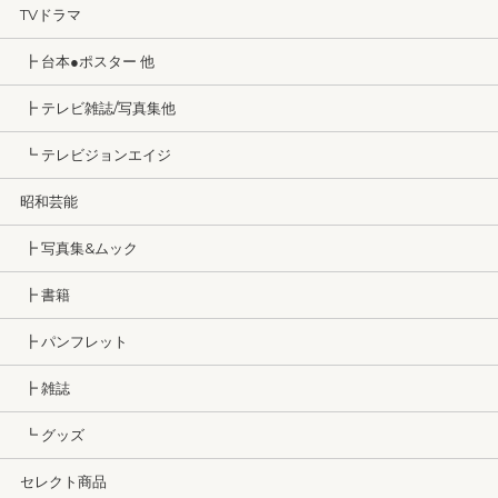
TVドラマ
┣ 台本●ポスター 他
┣ テレビ雑誌/写真集他
┗ テレビジョンエイジ
昭和芸能
┣ 写真集&ムック
┣ 書籍
┣ パンフレット
┣ 雑誌
┗ グッズ
セレクト商品