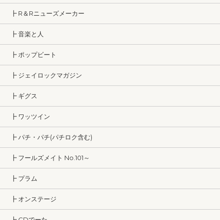
┣ R＆Rニューズメーカー
┣ 音楽と人
┣ ポップビート
┣ ジェイロックマガジン
┣ ギグス
┣ ワッツイン
┣ パチ・パチ(パチロク含む)
┣ フールズメイト No.101～
┣ プラム
┣ オンステージ
┣ CDでーた