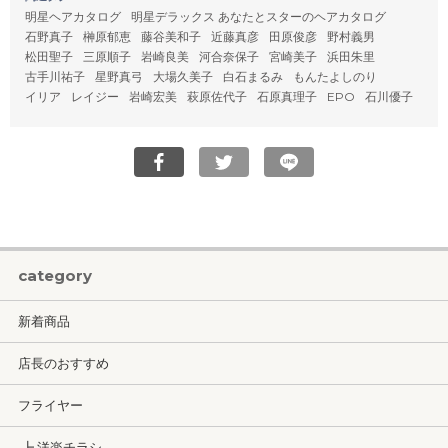
明星ヘアカタログ
明星デラックス あなたとスターのヘアカタログ
石野真子
榊原郁恵
藤谷美和子
近藤真彦
田原俊彦
野村義男
松田聖子
三原順子
岩崎良美
河合奈保子
宮崎美子
浜田朱里
古手川祐子
星野真弓
大場久美子
白石まるみ
もんたよしのり
イリア
レイジー
岩崎宏美
萩原佐代子
石原真理子
EPO
石川優子
category
新着商品
店長のおすすめ
フライヤー
┣ 洋楽チラシ