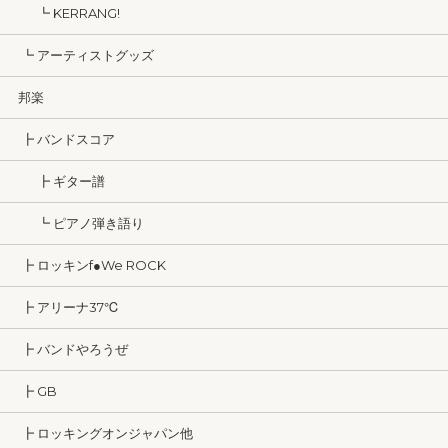
┗ KERRANG!
┗ アーティストグッズ
邦楽
┣ バンドスコア
┣ ギター譜
┗ ピアノ弾き語り
┣ ロッキンf●We ROCK
┣ アリーナ37℃
┣ バンドやろうぜ
┣ GB
┣ ロッキングオンジャパン他