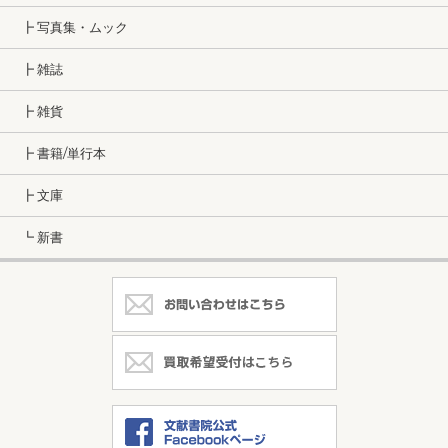
┣ 写真集・ムック
┣ 雑誌
┣ 雑貨
┣ 書籍/単行本
┣ 文庫
┗ 新書