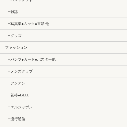
┣ 雑誌
┣ 写真集●ムック●書籍 他
┗ グッズ
ファッション
┣ パンフ●カード●ポスター他
┣ メンズクラブ
┣ アンアン
┣ 花椿●BELL
┣ エルジャポン
┣ 流行通信