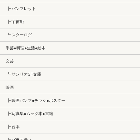
┣ パンフレット
┣ 宇宙船
┗ スターログ
手芸●料理●生活●絵本
文芸
┗ サンリオSF文庫
映画
┣ 映画パンフ●チラシ●ポスター
┣ 写真集●ムック本●書籍
┣ 台本
┣ バラエティ