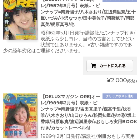
レ)/1987年5月号】表紙=・ピ
ンナップ=南野陽子/八木さおり/渡辺満里奈/五十
嵐いづみ/小沢なつき/田中美佐子/岡菜穂子/岡部
真美/梶原真弓/他
昭和62年5月1日発行/講談社/ピンナップ付き/
表紙ふち少しヨレ、当時の古書としてひどい
状態ではありません。※古い雑誌ですので多
少の経年劣化はご理解くださいませ。
¥2,000
(税込)
【DELUXマガジン ORE(オー
クリックポスト他可
レ)/1989年2月号】表紙・ピ
ンナップ=南野陽子/吉田真里子/森高千里/浅香
唯/八木さおり/山口ひろみ/松岡知重/杉本彩/坂上
香織/日原麻貴/渡辺満里奈/※おもしろ実用BOOK
付き/カセットレーベル付
1989年2月1日発行/講談社/別冊おもしろ実用