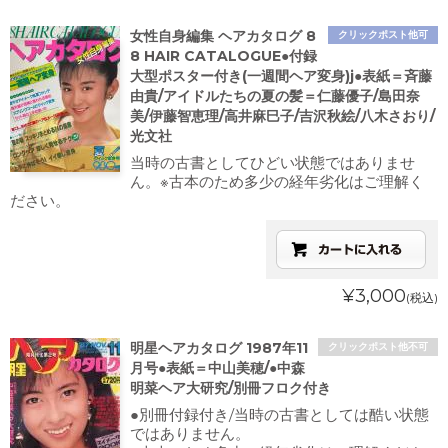
女性自身編集 ヘアカタログ 8
クリックポスト他可
8 HAIR CATALOGUE●付録
大型ポスター付き(一週間ヘア変身)j●表紙＝斉藤
由貴/アイドルたちの夏の髪＝仁藤優子/島田奈
美/伊藤智恵理/高井麻巳子/吉沢秋絵/八木さおり/
光文社
当時の古書としてひどい状態ではありませ
ん。※古本のため多少の経年劣化はご理解く
ださい。
¥3,000
(税込)
明星ヘアカタログ 1987年11
クリックポスト他不可
月号●表紙＝中山美穂/●中森
明菜ヘア大研究/別冊フロク付き
●別冊付録付き/当時の古書としては酷い状態
ではありません。