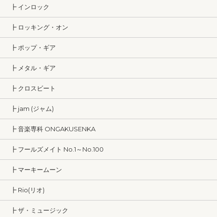
┣ インロック
┣ ロッキング・オン
┣ ポップ・ギア
┣ メタル・ギア
┣ クロスビート
┣ jam (ジャム)
┣ 音楽専科 ONGAKUSENKA
┣ フールズメイト No.1～No.100
┣ マーキームーン
┣ Rio(リオ)
┣ ザ・ミュージック