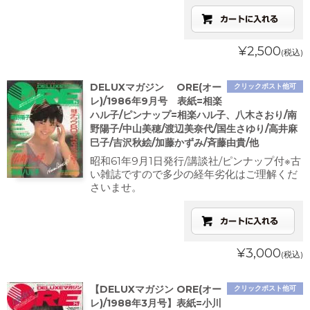
¥2,500
(税込)
DELUXマガジン ORE(オー
クリックポスト他可
レ)/1986年9月号 表紙=相楽
ハル子/ピンナップ=相楽ハル子、八木さおり/南
野陽子/中山美穂/渡辺美奈代/国生さゆり/高井麻
巳子/吉沢秋絵/加藤かずみ/斉藤由貴/他
昭和61年9月1日発行/講談社/ピンナップ付※古
い雑誌ですので多少の経年劣化はご理解くだ
さいませ。
¥3,000
(税込)
【DELUXマガジン ORE(オー
クリックポスト他可
レ)/1988年3月号】表紙=小川