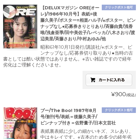
【DELUXマガジン ORE(オー
クリックポスト他可
レ)/1986年10月号】表紙=後
藤久美子/ポスター=相楽ハル子/※ポスター、ピン
ナップなし●応募券きりとりあり/斉藤由貴/浅香
唯/浅倉亜季/田中美佐子/レベッカ/八木さおり/渡
辺美里/斉藤さおり/中村あゆみ/他
昭和61年10月1日発行/講談社/※ポスター、ピ
ンナップなし/応募券切り取りあり●当時の古
書としては酷い状態ではありません。※古い雑誌ですので経年
劣化はご理解くださいませ。
¥900
(税込)
ブー/The Boo! 1987年8月
クリックポスト他可
号/創刊号/表紙＝後藤久美子/
ピンナップ付き＝佐野量子/日本文芸社
表紙裏表紙に少しの細かいキズ、スレあり、
中はキレイです。※古本のため多少の経年劣