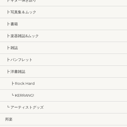
┣ ギター弾き語り
┣ 写真集＆ムック
┣ 書籍
┣ 楽器雑誌&ムック
┣ 雑誌
┣ パンフレット
┣ 洋書雑誌
┣ Rock Hard
┗ KERRANG!
┗ アーティストグッズ
邦楽