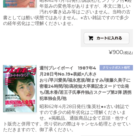
昭和62年1月1日発行/講談社/ピンナップ付●経
年並みの変色等がありますが、本文に激しい
汚れや書き込み等はございません。当時の古
書としては酷い状態ではありません。※古い雑誌ですので多少
の経年劣化はご理解くださいませ。
¥900
(税込)
週刊プレイボーイ 1987年4
クリックポスト他可
月28日号No.19●表紙=八木さ
おり/早川愛美/福永恵規/樹ますみ/後藤久美子に
密着24時間/祝!高校短大卒業記念ヌードで出発
ち/黒木香/若王子氏事件独占スクープ第2弾 誘拐
犯単独会見/他
昭和62年4月28日発行/集英社●※古い雑誌で
すので多少の経年劣化はご理解くださいま
せ。※掲載品、通販商品は全て店頭・他サイ
ト販売と併用です。売り切れの際はキャンセル処理とさせてい
ただきますので、御了承ください。