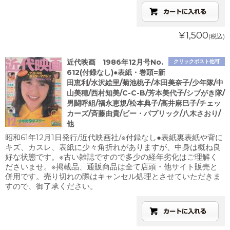
¥1,500
(税込)
近代映画 1986年12月号No.
クリックポスト他可
612(付録なし)●表紙・巻頭=新
田恵利/水沢絵里/菊池桃子/本田美奈子/少年隊/中
山美穂/西村知美/C-C-B/芳本美代子/シブがき隊/
男闘呼組/福永恵規/松本典子/高井麻巳子/チェッ
カーズ/斉藤由貴/ビー・パプリック/八木さおり/
他
昭和61年12月1日発行/近代映画社/※付録なし●表紙裏表紙や背に
キズ、カスレ、表紙に少々角折れがありますが、中身は概ね良
好な状態です。※古い雑誌ですので多少の経年劣化はご理解く
ださいませ。※掲載品、通販商品は全て店頭・他サイト販売と
併用です。売り切れの際はキャンセル処理とさせていただきま
すので、御了承ください。