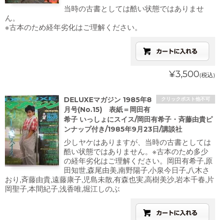
当時の古書としては酷い状態ではありませ
ん。
※古本のため経年劣化はご理解ください。
¥3,500
(税込)
DELUXEマガジン 1985年8
クリックポスト他不可
月号(No.15) 表紙＝岡田有
希子 いっしょにスイス/岡田有希子・斉藤由貴ピ
ンナップ付き/1985年9月23日/講談社
少しヤケはありますが、当時の古書としては
酷い状態ではありません。※古本のため多少
の経年劣化はご理解ください。岡田有希子,原
田知世,森尾由美,南野陽子,小泉今日子,八木さ
おり,斉藤由貴,遠藤康子,児島未散,有森也実,高樹美沙,岩本千春,片
岡聖子,本間紀子,浅香唯,堀江しのぶ