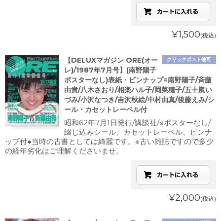
¥1,500
(税込)
【DELUXマガジン ORE(オー
クリックポスト他可
レ)/1987年7月号】(南野陽子
ポスターなし)表紙・ピンナップ=南野陽子/斉藤
由貴/八木さおり/相楽ハル子/岡菜穂子/五十嵐い
づみ/小沢なつき/吉沢秋絵/中村由真/後藤えみ/シ
ール・カセットレーベル付
昭和62年7月1日発行/講談社/※ポスターなし/
綴じ込みシール、カセットレーベル、ピンナ
ップ付●当時の古書としては綺麗です。※古い雑誌ですので多少
の経年劣化はご理解くださいませ。
¥2,000
(税込)