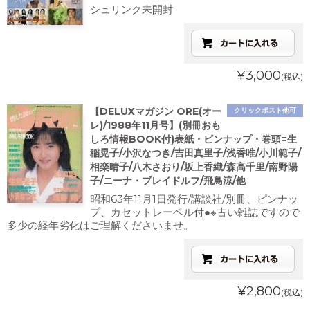
シュリンク未開封
¥3,000
(税込)
【DELUXマガジン ORE(オー
クリックポスト他可
レ)/1988年11月号】(別冊おも
しろ情報BOOK付)表紙・ピンナップ・巻頭=生
稲晃子/小沢なつき/吉田真里子/浅香唯/小川範子/
相楽晴子/八木さおり/坂上香織/森高千里/南野陽
子/ニーナ・ブレイドルフ/飛鳥涼/他
昭和63年11月1日発行/講談社/別冊、ピンナッ
プ、カセットレーベル付●※古い雑誌ですので
多少の経年劣化はご理解くださいませ。
¥2,800
(税込)