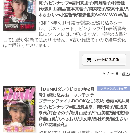
範子/ピンナップ=吉田真里子/南野陽子/我妻佳
代/森川由加里/盛本真理子/岡菜穂子/森高千里/八
木さおりvs小室哲哉/有森也実/VOW WOW/他
昭和63年3月1日発行/講談社/綴じ込みシー
ル、ポストカード、ピンナップ付●表紙裏表
紙に少しスレはございますが、当時の古書と
しては酷い状態ではありません。※古い雑誌ですので経年劣化
はご理解くださいませ。
¥2,500
(税込)
【DUNK(ダンク)/1987年2月
クリックポスト他可
号】(綴じ込みおニャン子クラ
ブデータファイルBOOKなし)表紙･巻頭=高井麻
巳子/ピンナップ=渡辺満里奈、南野陽子/渡辺美
奈代/河合その子/岩井由紀子/中山美穂/新田恵利/
斉藤由貴/八木さおり/少女隊/西村知美/国生さゆ
り/立花理佐/他
昭和62年2月1日発行/集英社/ピンナップ付/と