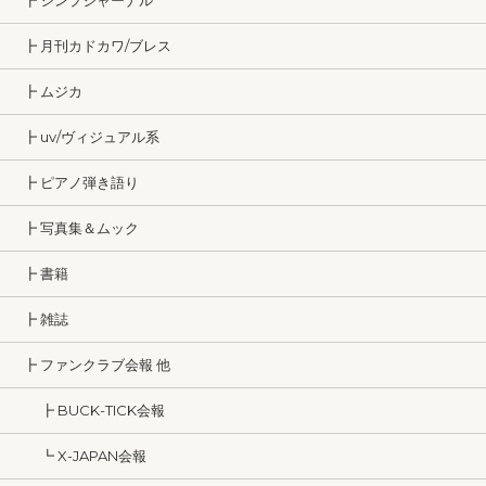
┣ シンプジャーナル
┣ 月刊カドカワ/ブレス
┣ ムジカ
┣ uv/ヴィジュアル系
┣ ピアノ弾き語り
┣ 写真集＆ムック
┣ 書籍
┣ 雑誌
┣ ファンクラブ会報 他
┣ BUCK-TICK会報
┗ X-JAPAN会報