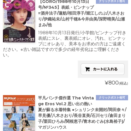
【GORO/1988年10月13日
クリックポスト他可
号/№345】表紙・ピンナップ
=酒井法子/蓮舫/桜田淳子/堀江しのぶ/八木さお
り/伊織祐未/山村千穂&今井由美/深野晴美/山瀬
まみ/他
1988年10月13日発行/小学館/ピンナップ付き
表紙にスレ、裏表紙にオレ、汚れ、ピンナッ
ブにオレあり、美本をお求めの方はご遠慮く
ださい。※古い雑誌ですので多少の経年劣化はご理解くださ
い。
¥800
(税込)
平凡パンチ傑作選 The Vinta
クリックポスト他可
ge Eros Vol.2 思い出の熱い
夏が蘇る水着特集 ●シュリンク未開封/岡田奈々/
早見優/八木さおり/長谷直美/石川セリ/倉田まり
子/栗田ひろみ/関根恵子/青木めぐみ(水島裕子)/
マガジンハウス