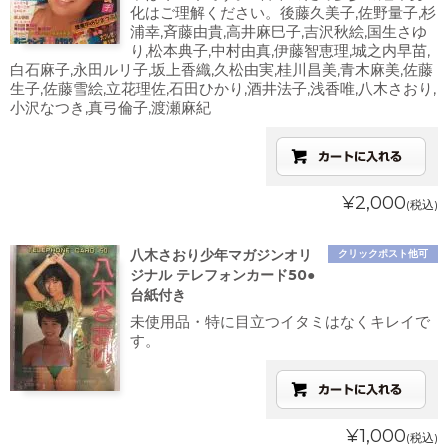
化はご理解ください。後藤久美子,佐野量子,杉
浦幸,斉藤由貴,高井麻巳子,吉沢秋絵,国生さゆ
り,松本典子,中村由真,伊藤智恵理,城之内早苗,
白石麻子,永田ルリ子,坂上香織,久松由実,桂川昌美,青木麻美,佐藤
生子,佐藤雪絵,立花理佐,石田ひかり,酒井法子,浅香唯,八木さおり,
小沢なつき,真弓倫子,渡瀬麻紀
¥2,000
(税込)
八木さおり少年マガジンオリ
クリックポスト他可
ジナル テレフォンカード50●
台紙付き
未使用品・特に目立つイタミはなくキレイで
す。
¥1,000
(税込)