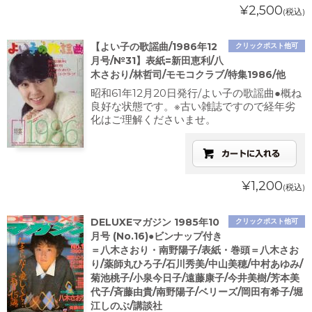
¥2,500
(税込)
【よい子の歌謡曲/1986年12
クリックポスト他可
月号/№31】表紙=新田恵利/八
木さおり/林哲司/モモコクラブ/特集1986/他
昭和61年12月20日発行/よい子の歌謡曲●概ね
良好な状態です。※古い雑誌ですので経年劣
化はご理解くださいませ。
¥1,200
(税込)
DELUXEマガジン 1985年10
クリックポスト他可
月号 (No.16)●ビンナップ付き
＝八木さおり・南野陽子/表紙・巻頭＝八木さお
り/薬師丸ひろ子/石川秀美/中山美穂/中村あゆみ/
菊池桃子/小泉今日子/遠藤康子/今井美樹/芳本美
代子/斉藤由貴/南野陽子/ベリーズ/岡田有希子/堀
江しのぶ/講談社