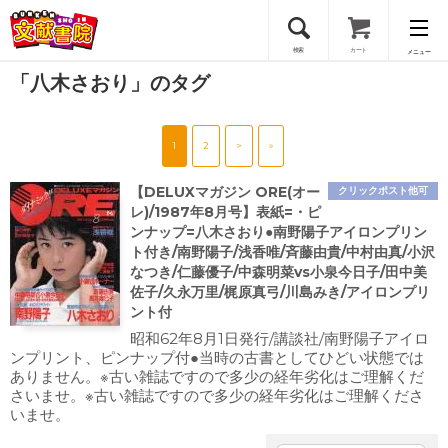
検索
カート
メニュー
「八木さおり」のタグ
会員登録
1
2
>
»
ログイン
【DELUXマガジン ORE(オー
クリックポスト他可
レ)/1987年8月号】表紙=・ピ
ンナップ=八木さおり●南野陽子アイロンプリン
ト付き/南野陽子/浅香唯/斉藤由貴/中村由真/小沢
なつき/仁藤優子/中森明菜vs小泉今日子/田中美
佐子/久永万里/梶原真弓/川島みき/アイロンプリ
ント付
昭和62年8月1日発行/講談社/南野陽子アイロ
ンプリント、ピンナップ付●当時の古書としてひどい状態では
ありません。※古い雑誌ですので多少の経年劣化はご理解くだ
さいませ。※古い雑誌ですので多少の経年劣化はご理解くださ
いませ。