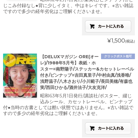
じこみ付録なし●背に少しイタミ、中はキレイです。※古い雑誌
ですので多少の経年劣化はご理解くださいませ。
¥1,500
(税込)
【DELUXマガジン ORE(オー
クリックポスト他可
レ)/1988年5月号】表紙・ホ
スター=南野陽子/ステッカー&カセットレーベル
付き/ピンナップ=吉田真里子/中村由真/浅香唯/
浅野温子/八木さおり/小川範子/長田美穂/有森也
実/西田ひかる/酒井法子/大友克洋/
昭和63年5月1日発行/講談社/ポスター、綴じ
込みシール、カセットレーベル、ピンナップ
付●当時の古書としては酷い状態ではありません。※古い雑誌で
すので多少の経年劣化はご理解くださいませ。