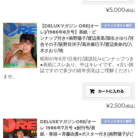
¥5,000
(税込)
【DELUXマガジン ORE(オー
クリックポスト他可
レ)/1986年8月号】表紙・ピ
ンナップ付き=南野陽子/渡辺美里/国生さゆり/河
合その子/荻野目洋子/高井麻巳子/渡辺美奈代/八
木さおり/他
昭和61年8月1日発行/講談社/※ピンナップつき
●表紙にスレあり、中はキレイです。※古い雑
誌ですので多少の経年劣化はご理解ください
ませ。
¥2,500
(税込)
DELUXEマガジンORE/オー
クリックポスト他可
レ 1986年7月号 ●創刊号/表
紙・巻頭＝斉藤由貴●ボスター付き(南野陽子)/ピ