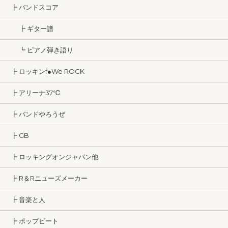
┣ バンドスコア
┣ ギター譜
┗ ピアノ弾き語り
┣ ロッキンf●We ROCK
┣ アリーナ37℃
┣ バンドやろうぜ
┣ GB
┣ ロッキングオンジャパン他
┣ R＆Rニューズメーカー
┣ 音楽と人
┣ ポップビート