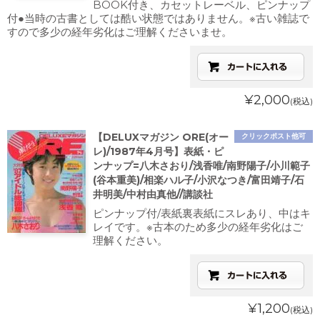
BOOK付き、カセットレーベル、ピンナップ
付●当時の古書としては酷い状態ではありません。※古い雑誌で
すので多少の経年劣化はご理解くださいませ。
¥2,000
(税込)
【DELUXマガジン ORE(オー
クリックポスト他可
レ)/1987年4月号】表紙・ピ
ンナップ=八木さおり/浅香唯/南野陽子/小川範子
(谷本重美)/相楽ハル子/小沢なつき/富田靖子/石
井明美/中村由真他//講談社
ピンナップ付/表紙裏表紙にスレあり、中はキ
レイです。※古本のため多少の経年劣化はご
理解ください。
¥1,200
(税込)