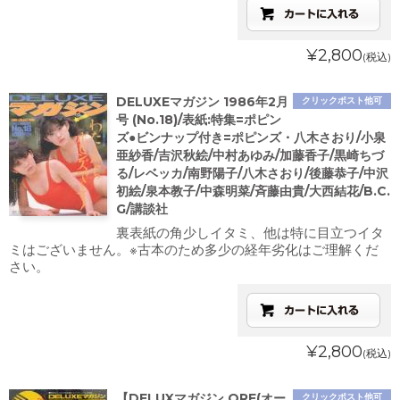
¥2,800
(税込)
DELUXEマガジン 1986年2月
クリックポスト他可
号 (No.18)/表紙:特集=ポピン
ズ●ビンナップ付き=ポピンズ・八木さおり/小泉
亜紗香/吉沢秋絵/中村あゆみ/加藤香子/黒崎ちづ
る/レベッカ/南野陽子/八木さおり/後藤恭子/中沢
初絵/泉本教子/中森明菜/斉藤由貴/大西結花/B.C.
G/講談社
裏表紙の角少しイタミ、他は特に目立つイタ
ミはございません。※古本のため多少の経年劣化はご理解くだ
さい。
¥2,800
(税込)
【DELUXマガジン ORE(オー
クリックポスト他可