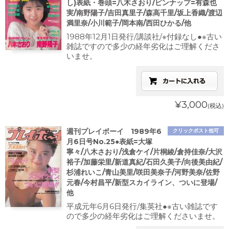
し)表紙・巻頭=八木さおり/ピンナップ=有森也
実/南野陽子/吉田真里子/森高千里/坂上香織/渡辺
満里奈/小川範子/岡本南/西田ひかる/他
1988年12月1日発行/講談社/※付録なし●※古い
雑誌ですので多少の経年劣化はご理解くださ
いませ。
¥3,000
(税込)
週刊プレイボーイ 1989年6
クリックポスト他可
月6日号No.25●表紙=大塚
寧々/八木さおり/浅倉ケイ/片桐綾/倉持佳奈/大沢
裕子/加藤栄里/新道真紀/石田久美子/向後美由紀/
杉浦れいこ/青山美里/咲田美奈子/河野美奈/佐野
元春/今村昌平/新型スカイライン、ついに登場/
他
平成元年6月6日発行/集英社●※古い雑誌です
ので多少の経年劣化はご理解くださいませ。