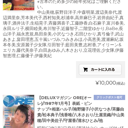
※古本のため多少の経年劣化はご理解くださ
い。
中山美穂,荻野目洋子,中森明菜,渡辺美奈代,渡
辺満里奈,芳本美代子,西村知美,杉浦幸,高井麻巳子,岩井由紀子,真
璃子,酒井法子,生稲晃子,斉藤満喜子,工藤静香,白石麻子,富川春美,
永田ルリ子,横田睦美,布川智子,近藤智子,二階堂ゆかり,BaBe,長
山洋子,福永恵規,島田奈美,小沢なつき,石田ひかり,真弓倫子,武山
あきよ,畠田理恵,五十嵐いづみ,つみきみほ,小高恵美,渡瀬麻紀,坂
本冬美,安原麗子少女隊,引田智子,藍田美豊,志村香,アイリーン&
エリカ,藤代美奈子,白田あゆみ,八木さおり,立花理佐,少女隊,伊藤
智恵理,仁藤優子,伊藤美紀
¥10,000
(税込)
【DELUXマガジン ORE(オー
クリックポスト他可
レ)/1987年1月号】表紙・ピン
ナップ=相楽ハル子/南野陽子/小沢なつき/斉藤由
貴/松本典子/浅香唯/八木さおり/土屋里織/中山美
穂/田中美佐子/守屋香/清水ひとみ/他