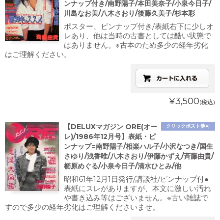
ンナップ付き/南野陽子/本田美奈子/小泉今日子/
川島なお美/八木さおり/後藤久美子/杉本彩
ポスター、ピンナップ付き/表紙右下に少しオ
レあり、他は当時の古書としては酷い状態で
はありません。※古本のため多少の経年劣化
はご理解ください。
¥3,500
(税込)
【DELUXマガジン ORE(オー
クリックポスト他可
レ)/1986年12月号】表紙・ピ
ンナップ=南野陽子/相楽ハル子/小沢なつき/国生
さゆり/浅香唯/八木さおり/伊藤かずえ/斉藤由貴/
櫛原めぐる/小泉今日子/清水ひとみ/他
昭和61年12月1日発行/講談社/ピンナップ付●
表紙にスレがありますが、本文に激しい汚れ
や書き込み等はございません。※古い雑誌で
すので多少の経年劣化はご理解くださいませ。