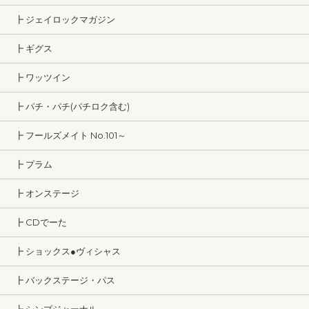
┣ ジェイロックマガジン
┣ ギグス
┣ ワッツイン
┣ パチ・パチ(パチロク含む)
┣ フールズメイト No.101～
┣ プラム
┣ オンステージ
┣ CDでーた
┣ ショックス●ヴィシャス
┣ バックステージ・パス