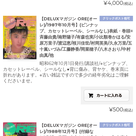
¥4,000
(税込)
【DELUXマガジン ORE(オー
クリックポスト他可
レ)/1987年10月号】(ピンナッ
プ、カセットレーベル、シールなし)表紙・巻頭=
斉藤由貴/南野陽子/有森也実/小比類巻かほる/安
原万里子/渡辺恵/桜川佳世/村岡英美/久永万里/五
十嵐いづみ/工藤静香/岡菜穂子/八木さおり/中村
由真/他
昭和62年10月1日発行/講談社/※ピンナップ、
カセットレーベル、シールなし●背に傷み、背ヤケ、巻末頁に
折れがあります。※古い雑誌ですので多少の経年劣化はご理解
くださいませ。
¥500
(税込)
【DELUXマガジン ORE(オー
クリックポスト他可
レ)/1988年12月号】(付録な