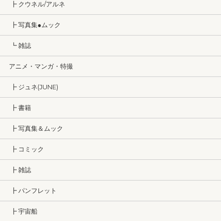
┣ クウネル/アルネ
┣ 写真集●ムック
┗ 雑誌
アニメ・マンガ・特撮
┣ ジュネ(JUNE)
┣ 書籍
┣ 写真集＆ムック
┣ コミック
┣ 雑誌
┣ パンフレット
┣ 宇宙船