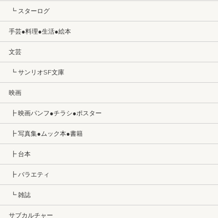
┗ スターログ
手芸●料理●生活●絵本
文芸
┗ サンリオSF文庫
映画
┣ 映画パンフ●チラシ●ポスター
┣ 写真集●ムック本●書籍
┣ 台本
┣ バラエティ
┗ 雑誌
サブカルチャー