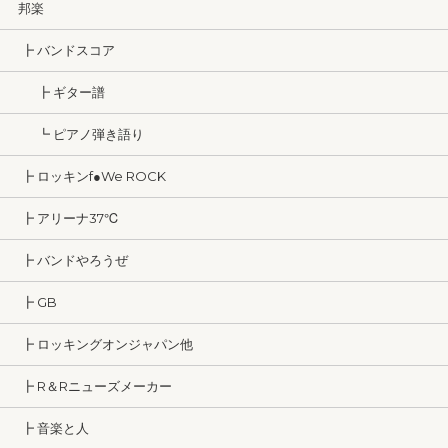
邦楽
┣ バンドスコア
┣ ギター譜
┗ ピアノ弾き語り
┣ ロッキンf●We ROCK
┣ アリーナ37℃
┣ バンドやろうぜ
┣ GB
┣ ロッキングオンジャパン他
┣ R＆Rニューズメーカー
┣ 音楽と人