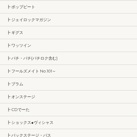
┣ ポップビート
┣ ジェイロックマガジン
┣ ギグス
┣ ワッツイン
┣ パチ・パチ(パチロク含む)
┣ フールズメイト No.101～
┣ プラム
┣ オンステージ
┣ CDでーた
┣ ショックス●ヴィシャス
┣ バックステージ・パス