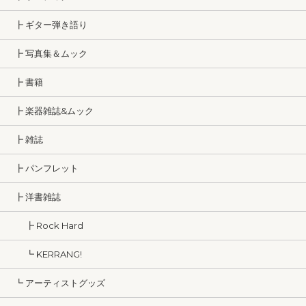
┣ ギター弾き語り
┣ 写真集＆ムック
┣ 書籍
┣ 楽器雑誌&ムック
┣ 雑誌
┣ パンフレット
┣ 洋書雑誌
┣ Rock Hard
┗ KERRANG!
┗ アーティストグッズ