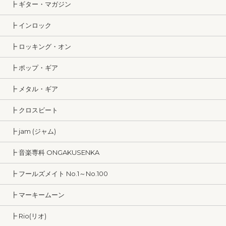
┣ ギター・マガジン
┣ インロック
┣ ロッキング・オン
┣ ポップ・ギア
┣ メタル・ギア
┣ クロスビート
┣ jam (ジャム)
┣ 音楽専科 ONGAKUSENKA
┣ フールズメイト No.1～No.100
┣ マーキームーン
┣ Rio(リオ)