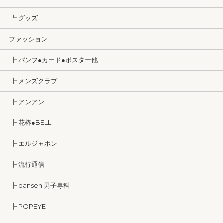
┗ グッズ
ファッション
┣ パンフ●カード●ポスター他
┣ メンズクラブ
┣ アンアン
┣ 花椿●BELL
┣ エルジャポン
┣ 流行通信
┣ dansen 男子専科
┣ POPEYE