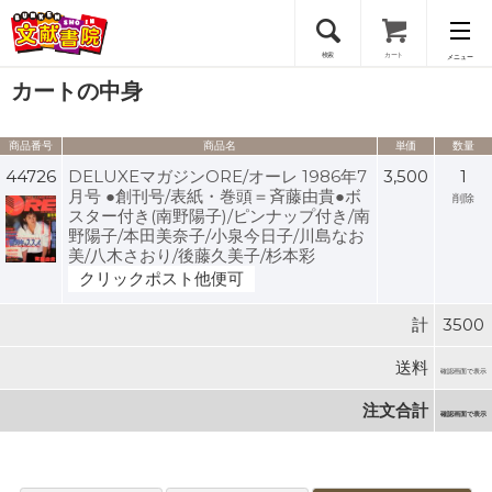
検索
カート
メニュー
カートの中身
会員登録
商品番号
商品名
単価
数量
ログイン
44726
DELUXEマガジンORE/オーレ 1986年7
3,500
1
月号 ●創刊号/表紙・巻頭＝斉藤由貴●ボ
削除
スター付き(南野陽子)/ピンナップ付き/南
野陽子/本田美奈子/小泉今日子/川島なお
美/八木さおり/後藤久美子/杉本彩
クリックポスト他便可
計
3500
送料
確認画面で表示
注文合計
確認画面で表示