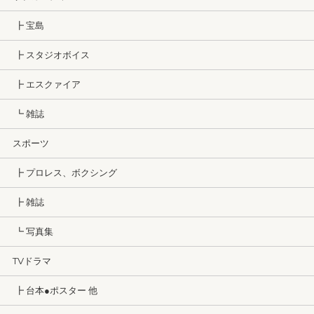
┣ 宝島
┣ スタジオボイス
┣ エスクァイア
┗ 雑誌
スポーツ
┣ プロレス、ボクシング
┣ 雑誌
┗ 写真集
TVドラマ
┣ 台本●ポスター 他