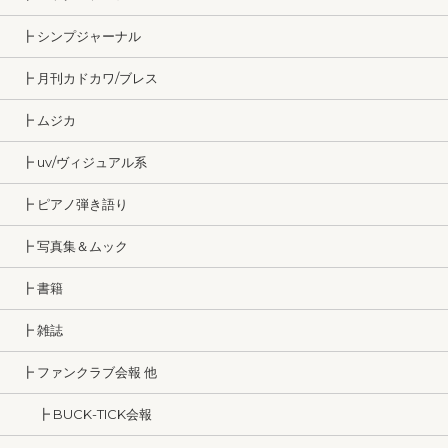
┣ シンプジャーナル
┣ 月刊カドカワ/ブレス
┣ ムジカ
┣ uv/ヴィジュアル系
┣ ピアノ弾き語り
┣ 写真集＆ムック
┣ 書籍
┣ 雑誌
┣ ファンクラブ会報 他
┣ BUCK-TICK会報