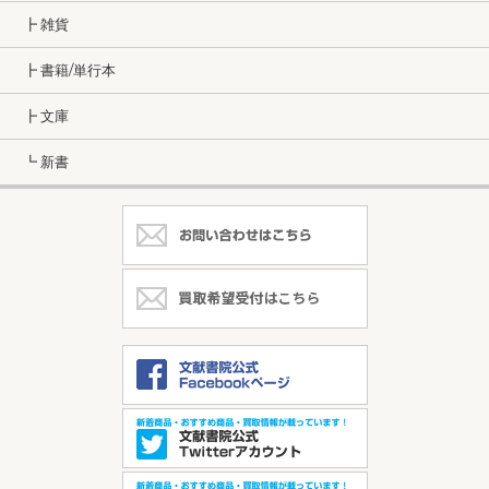
┣ 雑貨
┣ 書籍/単行本
┣ 文庫
┗ 新書