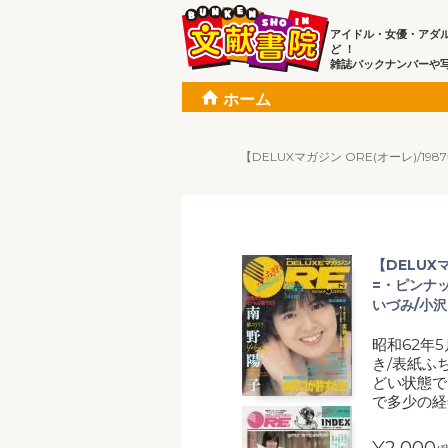
アイドル・女優・アダ
ど ！
雑誌バックナンバーや
ホーム
【DELUXマガジン ORE(オーレ)/
【DELUX
=・ピンナッ
いづみ/小沢
昭和62年
き/表紙ふ
どい状態で
で多少の経