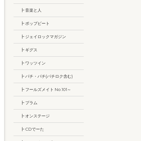
┣ 音楽と人
┣ ポップビート
┣ ジェイロックマガジン
┣ ギグス
┣ ワッツイン
┣ パチ・パチ(パチロク含む)
┣ フールズメイト No.101～
┣ プラム
┣ オンステージ
┣ CDでーた