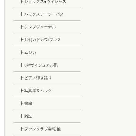
┣ ショックス●ヴィシャス
┣ バックステージ・パス
┣ シンプジャーナル
┣ 月刊カドカワ/ブレス
┣ ムジカ
┣ uv/ヴィジュアル系
┣ ピアノ弾き語り
┣ 写真集＆ムック
┣ 書籍
┣ 雑誌
┣ ファンクラブ会報 他