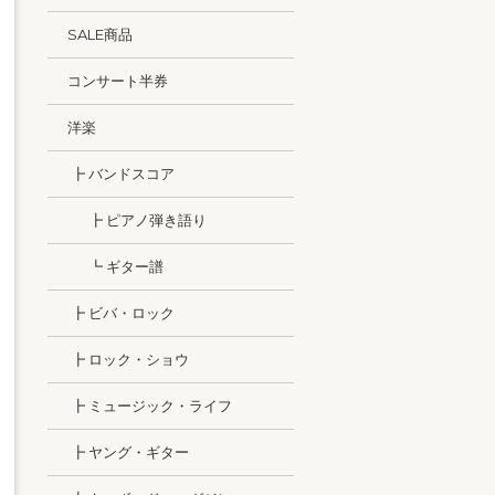
SALE商品
コンサート半券
洋楽
┣ バンドスコア
┣ ピアノ弾き語り
┗ ギター譜
┣ ビバ・ロック
┣ ロック・ショウ
┣ ミュージック・ライフ
┣ ヤング・ギター