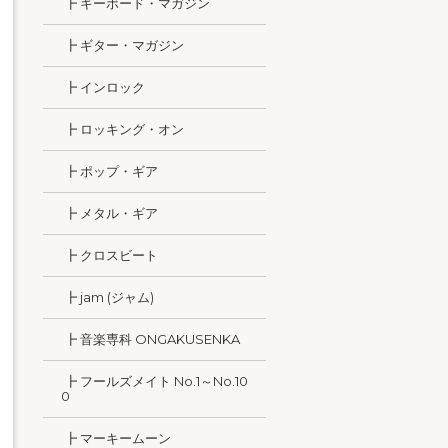
┣ キーボード・マガジン
┣ ギター・マガジン
┣ インロック
┣ ロッキング・オン
┣ ポップ・ギア
┣ メタル・ギア
┣ クロスビート
┣ jam (ジャム)
┣ 音楽専科 ONGAKUSENKA
┣ フールズメイト No.1～No.10
0
┣ マーキームーン