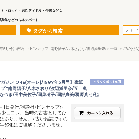
ルト・ロック・男性アイドル・俳優などな
写真集などの古本デパート
タグから検索
1987年5月号】表紙=・ピンナップ=南野陽子/八木さおり/渡辺満里奈/五十嵐いづみ/小
マガジン ORE(オーレ)/1987年5月号】表紙
クリックポスト他可
プ=南野陽子/八木さおり/渡辺満里奈/五十嵐
なつき/田中美佐子/岡菜穂子/岡部真美/梶原真弓/他
5月1日発行/講談社/ピンナップ付
ち少しヨレ、当時の古書としてひ
はありません。※古い雑誌ですの
年劣化はご理解くださいませ。