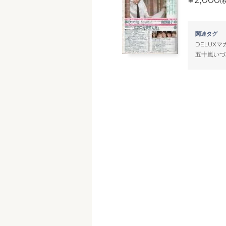
¥2,000
(
関連タグ
DELUXマ
五十嵐いづ