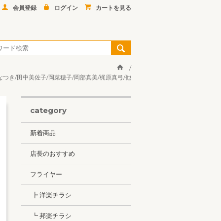
会員登録
ログイン
カートを見る
沢なつき/田中美佐子/岡菜穂子/岡部真美/梶原真弓/他
category
新着商品
店長のおすすめ
フライヤー
┣ 洋楽チラシ
┗ 邦楽チラシ