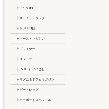
┣ Rio(リオ)
┣ ザ・ミュージック
┣ BURRN!他
┣ ベース・マガジン
┣ プレイヤー
┣ スヌーザー
┣ DOLL (ZOO含む)
┣ リズム＆ドラムマガジン
┣ ビートレッグ
┣ キーボードスペシャル