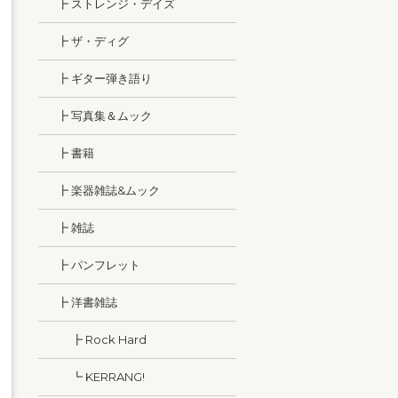
┣ ストレンジ・デイズ
┣ ザ・ディグ
┣ ギター弾き語り
┣ 写真集＆ムック
┣ 書籍
┣ 楽器雑誌&ムック
┣ 雑誌
┣ パンフレット
┣ 洋書雑誌
┣ Rock Hard
┗ KERRANG!