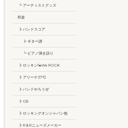
┗ アーティストグッズ
邦楽
┣ バンドスコア
┣ ギター譜
┗ ピアノ弾き語り
┣ ロッキンf●We ROCK
┣ アリーナ37℃
┣ バンドやろうぜ
┣ GB
┣ ロッキングオンジャパン他
┣ R＆Rニューズメーカー