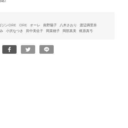
税込)
ガジンORE
ORE
オーレ
南野陽子
八木さおり
渡辺満里奈
み
小沢なつき
田中美佐子
岡菜穂子
岡部真美
梶原真弓