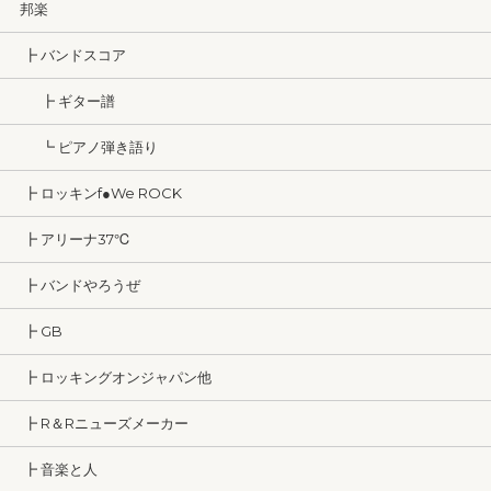
邦楽
┣ バンドスコア
┣ ギター譜
┗ ピアノ弾き語り
┣ ロッキンf●We ROCK
┣ アリーナ37℃
┣ バンドやろうぜ
┣ GB
┣ ロッキングオンジャパン他
┣ R＆Rニューズメーカー
┣ 音楽と人