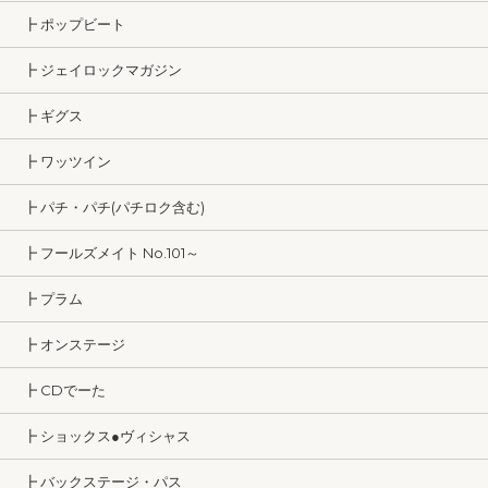
┣ ポップビート
┣ ジェイロックマガジン
┣ ギグス
┣ ワッツイン
┣ パチ・パチ(パチロク含む)
┣ フールズメイト No.101～
┣ プラム
┣ オンステージ
┣ CDでーた
┣ ショックス●ヴィシャス
┣ バックステージ・パス