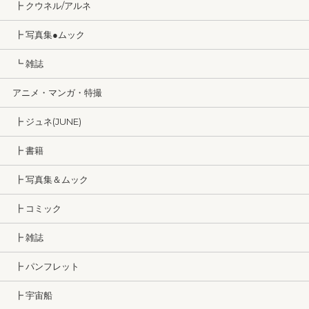
┣ クウネル/アルネ
┣ 写真集●ムック
┗ 雑誌
アニメ・マンガ・特撮
┣ ジュネ(JUNE)
┣ 書籍
┣ 写真集＆ムック
┣ コミック
┣ 雑誌
┣ パンフレット
┣ 宇宙船