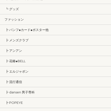
┗ グッズ
ファッション
┣ パンフ●カード●ポスター他
┣ メンズクラブ
┣ アンアン
┣ 花椿●BELL
┣ エルジャポン
┣ 流行通信
┣ dansen 男子専科
┣ POPEYE