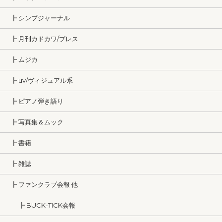
┣ シンプジャーナル
┣ 月刊カドカワ/ブレス
┣ ムジカ
┣ uv/ヴィジュアル系
┣ ピアノ弾き語り
┣ 写真集＆ムック
┣ 書籍
┣ 雑誌
┣ ファンクラブ会報 他
┣ BUCK-TICK会報