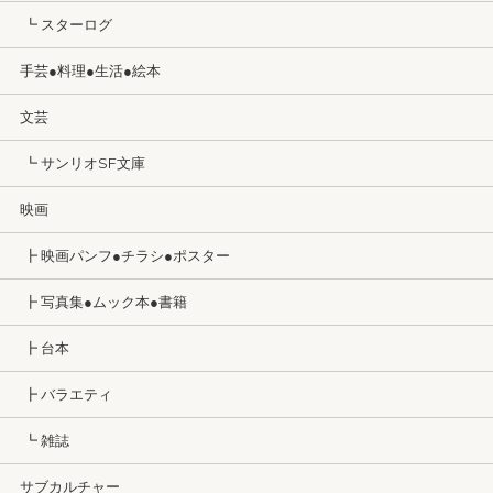
┗ スターログ
手芸●料理●生活●絵本
文芸
┗ サンリオSF文庫
映画
┣ 映画パンフ●チラシ●ポスター
┣ 写真集●ムック本●書籍
┣ 台本
┣ バラエティ
┗ 雑誌
サブカルチャー