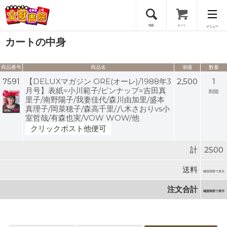
検索
カート
メニュー
カートの中身
会員登録
商品番号
商品名
単価
数量
ログイン
7591
【DELUXマガジン ORE(オーレ)/1988年3
2,500
1
月号】表紙=小川範子/ピンナップ=吉田真
削除
里子/南野陽子/我妻佳代/森川由加里/盛本
真理子/岡菜穂子/森高千里/八木さおりvs小
室哲哉/有森也実/VOW WOW/他
クリックポスト他便可
計
2500
送料
確認画面で表示
注文合計
確認画面で表示