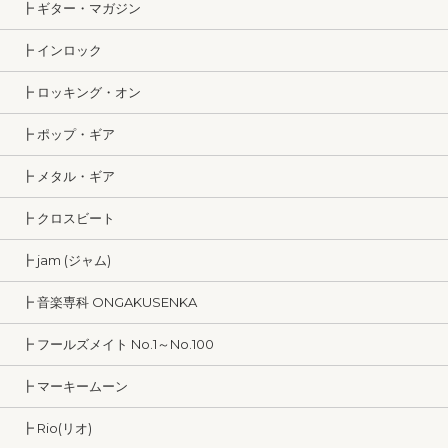
┣ ギター・マガジン
┣ インロック
┣ ロッキング・オン
┣ ポップ・ギア
┣ メタル・ギア
┣ クロスビート
┣ jam (ジャム)
┣ 音楽専科 ONGAKUSENKA
┣ フールズメイト No.1～No.100
┣ マーキームーン
┣ Rio(リオ)