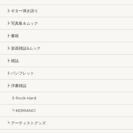
┣ ギター弾き語り
┣ 写真集＆ムック
┣ 書籍
┣ 楽器雑誌&ムック
┣ 雑誌
┣ パンフレット
┣ 洋書雑誌
┣ Rock Hard
┗ KERRANG!
┗ アーティストグッズ