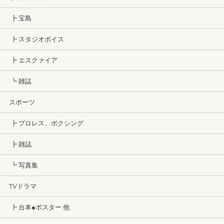
┣ 宝島
┣ スタジオボイス
┣ エスクァイア
┗ 雑誌
スポーツ
┣ プロレス、ボクシング
┣ 雑誌
┗ 写真集
TVドラマ
┣ 台本●ポスター 他