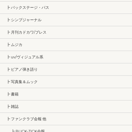
┣ バックステージ・パス
┣ シンプジャーナル
┣ 月刊カドカワ/ブレス
┣ ムジカ
┣ uv/ヴィジュアル系
┣ ピアノ弾き語り
┣ 写真集＆ムック
┣ 書籍
┣ 雑誌
┣ ファンクラブ会報 他
┣ BUCK-TICK会報