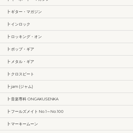
┣ ギター・マガジン
┣ インロック
┣ ロッキング・オン
┣ ポップ・ギア
┣ メタル・ギア
┣ クロスビート
┣ jam (ジャム)
┣ 音楽専科 ONGAKUSENKA
┣ フールズメイト No.1～No.100
┣ マーキームーン