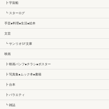
┣ 宇宙船
┗ スターログ
手芸●料理●生活●絵本
文芸
┗ サンリオSF文庫
映画
┣ 映画パンフ●チラシ●ポスター
┣ 写真集●ムック本●書籍
┣ 台本
┣ バラエティ
┗ 雑誌