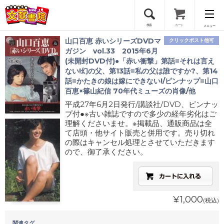
検索
カート
メニュー
山口百恵 赤いシリーズDVDマ
クリックポスト他可
会員登録
ガジン vol.33 2015年6月
(未開封DVD付)●「赤い衝撃」第話=それは言え
ない!幻の父、第13話=私の父は誰ですか?、第14
ログイン
話=かたきの娘は嫁にできない!/ピンナップ=山口
百恵×篠山紀信 70年代ミューズの肖像/他
平成27年6月2日発行/講談社/DVD、ピンナッ
プ付●※古い雑誌ですので多少の経年劣化はご
理解くださいませ。※掲載品、通販商品は全
て店頭・他サイト販売と併用です。売り切れ
の際はキャンセル処理とさせていただきます
ので、御了承ください。
¥1,000
(税込)
関連タグ