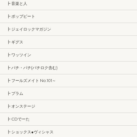
┣ 音楽と人
┣ ポップビート
┣ ジェイロックマガジン
┣ ギグス
┣ ワッツイン
┣ パチ・パチ(パチロク含む)
┣ フールズメイト No.101～
┣ プラム
┣ オンステージ
┣ CDでーた
┣ ショックス●ヴィシャス