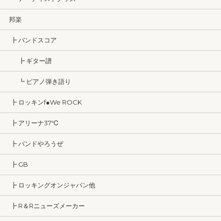
邦楽
┣ バンドスコア
┣ ギター譜
┗ ピアノ弾き語り
┣ ロッキンf●We ROCK
┣ アリーナ37℃
┣ バンドやろうぜ
┣ GB
┣ ロッキングオンジャパン他
┣ R＆Rニューズメーカー