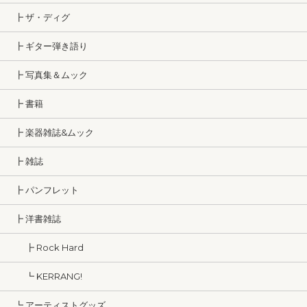
┣ ザ・ディグ
┣ ギター弾き語り
┣ 写真集＆ムック
┣ 書籍
┣ 楽器雑誌&ムック
┣ 雑誌
┣ パンフレット
┣ 洋書雑誌
┣ Rock Hard
┗ KERRANG!
┗ アーティストグッズ