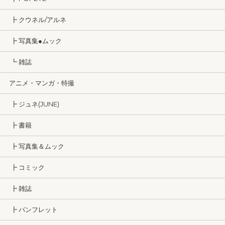
┣ クウネル/アルネ
┣ 写真集●ムック
┗ 雑誌
アニメ・マンガ・特撮
┣ ジュネ(JUNE)
┣ 書籍
┣ 写真集＆ムック
┣ コミック
┣ 雑誌
┣ パンフレット