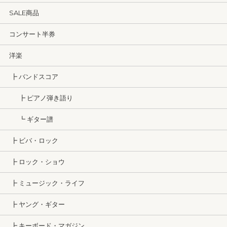
SALE商品
コンサート半券
洋楽
┣ バンドスコア
┣ ピアノ弾き語り
┗ ギター譜
┣ ビバ・ロック
┣ ロック・ショウ
┣ ミュージック・ライフ
┣ ヤング・ギター
┣ キーボード・マガジン