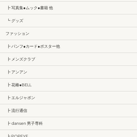
┣ 写真集●ムック●書籍 他
┗ グッズ
ファッション
┣ パンフ●カード●ポスター他
┣ メンズクラブ
┣ アンアン
┣ 花椿●BELL
┣ エルジャポン
┣ 流行通信
┣ dansen 男子専科
┣ POPEYE