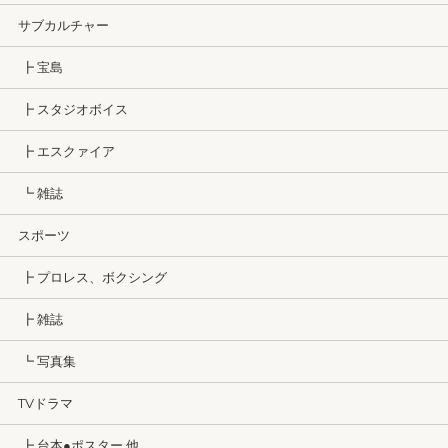
サブカルチャー
┣ 宝島
┣ スタジオボイス
┣ エスクァイア
┗ 雑誌
スポーツ
┣ プロレス、ボクシング
┣ 雑誌
┗ 写真集
TVドラマ
┣ 台本●ポスター 他