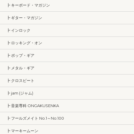
┣ キーボード・マガジン
┣ ギター・マガジン
┣ インロック
┣ ロッキング・オン
┣ ポップ・ギア
┣ メタル・ギア
┣ クロスビート
┣ jam (ジャム)
┣ 音楽専科 ONGAKUSENKA
┣ フールズメイト No.1～No.100
┣ マーキームーン