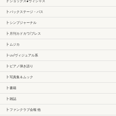
┣ ショックス●ヴィシャス
┣ バックステージ・パス
┣ シンプジャーナル
┣ 月刊カドカワ/ブレス
┣ ムジカ
┣ uv/ヴィジュアル系
┣ ピアノ弾き語り
┣ 写真集＆ムック
┣ 書籍
┣ 雑誌
┣ ファンクラブ会報 他