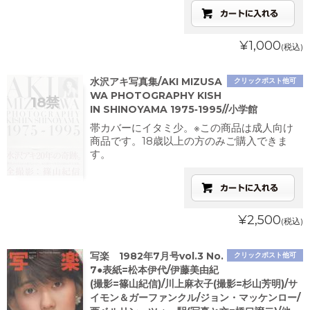
¥1,000
(税込)
水沢アキ写真集/AKI MIZUSA
クリックポスト他可
WA PHOTOGRAPHY KISH
IN SHINOYAMA 1975‐1995//小学館
帯カバーにイタミ少。※この商品は成人向け
商品です。18歳以上の方のみご購入できま
す。
¥2,500
(税込)
写楽 1982年7月号vol.3 No.
クリックポスト他可
7●表紙=松本伊代/伊藤美由紀
(撮影=篠山紀信)/川上麻衣子(撮影=杉山芳明)/サ
イモン＆ガーファンクル/ジョン・マッケンロー/