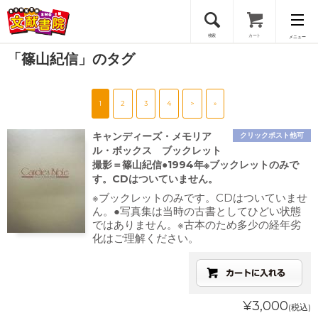
検索
カート
メニュー
「篠山紀信」のタグ
会員登録
1
2
3
4
>
»
ログイン
キャンディーズ・メモリア
クリックポスト他可
ル・ボックス ブックレット
撮影＝篠山紀信●1994年※ブックレットのみで
す。CDはついていません。
※ブックレットのみです。CDはついていませ
ん。●写真集は当時の古書としてひどい状態
ではありません。※古本のため多少の経年劣
化はご理解ください。
¥3,000
(税込)