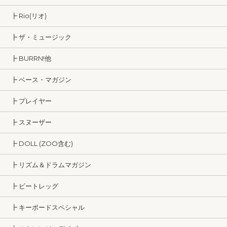
┣ Rio(リオ)
┣ ザ・ミュージック
┣ BURRN!他
┣ ベース・マガジン
┣ プレイヤー
┣ スヌーザー
┣ DOLL (ZOO含む)
┣ リズム＆ドラムマガジン
┣ ビートレッグ
┣ キーボードスペシャル