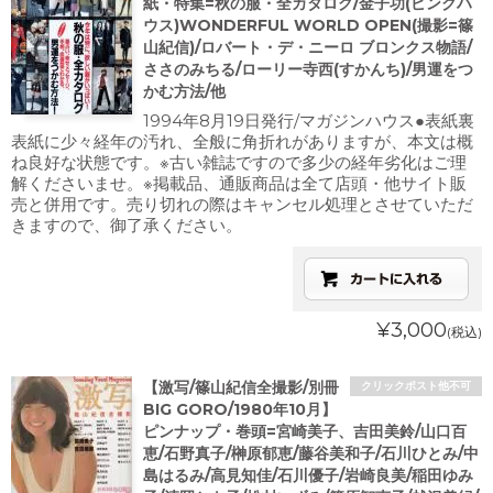
紙・特集=秋の服・全カタログ/金子功(ピンクハ
ウス)WONDERFUL WORLD OPEN(撮影=篠
山紀信)/ロバート・デ・ニーロ ブロンクス物語/
ささのみちる/ローリー寺西(すかんち)/男運をつ
かむ方法/他
1994年8月19日発行/マガジンハウス●表紙裏
表紙に少々経年の汚れ、全般に角折れがありますが、本文は概
ね良好な状態です。※古い雑誌ですので多少の経年劣化はご理
解くださいませ。※掲載品、通販商品は全て店頭・他サイト販
売と併用です。売り切れの際はキャンセル処理とさせていただ
きますので、御了承ください。
¥3,000
(税込)
【激写/篠山紀信全撮影/別冊
クリックポスト他不可
BIG GORO/1980年10月】
ピンナップ・巻頭=宮崎美子、吉田美鈴/山口百
恵/石野真子/榊原郁恵/藤谷美和子/石川ひとみ/中
島はるみ/高見知佳/石川優子/岩崎良美/稲田ゆみ