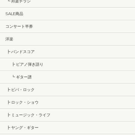
┗ 邦楽チラシ
SALE商品
コンサート半券
洋楽
┣ バンドスコア
┣ ピアノ弾き語り
┗ ギター譜
┣ ビバ・ロック
┣ ロック・ショウ
┣ ミュージック・ライフ
┣ ヤング・ギター