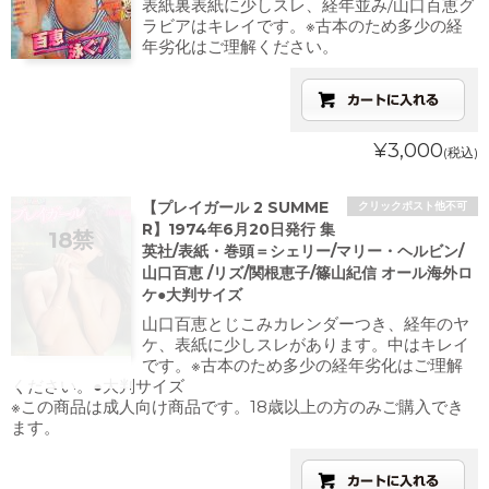
表紙裏表紙に少しスレ、経年並み/山口百恵グ
ラビアはキレイです。※古本のため多少の経
年劣化はご理解ください。
¥3,000
(税込)
【プレイガール 2 SUMME
クリックポスト他不可
R】1974年6月20日発行 集
英社/表紙・巻頭＝シェリー/マリー・ヘルビン/
山口百恵 /リズ/関根恵子/篠山紀信 オール海外ロ
ケ●大判サイズ
山口百恵とじこみカレンダーつき、経年のヤ
ケ、表紙に少しスレがあります。中はキレイ
です。※古本のため多少の経年劣化はご理解
ください。●大判サイズ
※この商品は成人向け商品です。18歳以上の方のみご購入でき
ます。