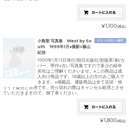
¥1,100
(税込)
小島聖 写真集 West by So
クリックポスト他可
uth 1999年1月●撮影=篠山
紀信
1999年1月13日発行/朝日出版社/初版第1刷/カ
バー、帯付※古い写真集ですので多少の経年
劣化はご理解くださいませ。※この商品は成
人向け商品です。18歳以上の方のみご購入で
きます。※掲載品、通販商品は全て店頭・他
サイト販売と併用です。売り切れの際はキャンセル処理とさせ
ていただきますので、御了承ください。
¥1,800
(税込)