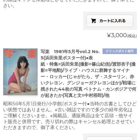
さい。
¥3,000
(税込)
写楽 1981年5月号vol.2 No.
クリックポスト他可
5(浜田朱里ポスター付)●表
紙・特集=浜田朱里(撮影=篠山紀信)/渡部杏子(撮
影=平地勲)/ライブ・ハウスに群舞するマイナ
ー・ロッカー(じゃがたら、ザ・スターリン、赤
いクレヨン、グンジョーガクレヨンほか)/戦場に
残された44枚の写真 ベトナム・カンボジアで何
が起きたか(写真と文=中村梧郎)/他
昭和56年5月1日発行/小学館/ポスター付●当時の古書としてひど
い状態ではありません。※古い雑誌ですので多少の経年劣化は
ご理解くださいませ。※掲載品、通販商品は全て店頭・他サイ
ト販売と併用です。売り切れの際はキャンセル処理とさせてい
ただきますので、御了承ください。