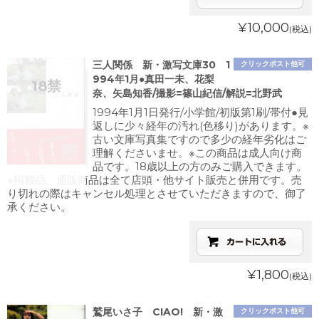
¥10,000
(税込)
三人関係 新・激写文庫30 1
クリックポスト他可
994年1月●真田一未、花梨
奈、矢島知香/撮影=篠山紀信/解説=北野武
1994年1月1日発行/小学館/初版第1刷/帯付●見
返しに少々経年の汚れ(色移り)があります。※
古い文庫写真集ですので多少の経年劣化はご
理解くださいませ。※この商品は成人向け商
品です。18歳以上の方のみご購入できます。
※掲載品、通販商品は全て店頭・他サイト販売と併用です。売
り切れの際はキャンセル処理とさせていただきますので、御了
承ください。
¥1,800
(税込)
鷲尾いさ子 CIAO! 新・激
クリックポスト他可