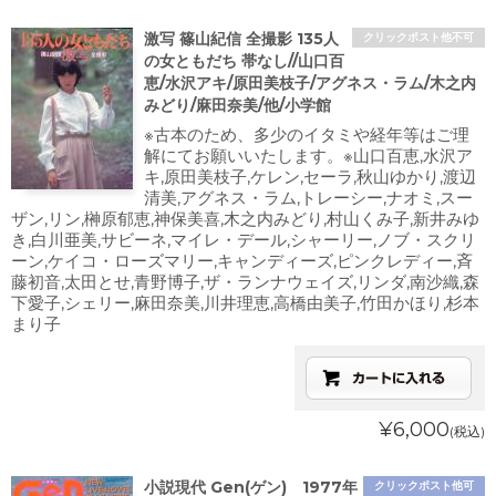
激写 篠山紀信 全撮影 135人
クリックポスト他不可
の女ともだち 帯なし//山口百
恵/水沢アキ/原田美枝子/アグネス・ラム/木之内
みどり/麻田奈美/他/小学館
※古本のため、多少のイタミや経年等はご理
解にてお願いいたします。※山口百恵,水沢ア
キ,原田美枝子,ケレン,セーラ,秋山ゆかり,渡辺
清美,アグネス・ラム,トレーシー,ナオミ,スー
ザン,リン,榊原郁恵,神保美喜,木之内みどり,村山くみ子,新井みゆ
き,白川亜美,サビーネ,マイレ・デール,シャーリー,ノブ・スクリ
ーン,ケイコ・ローズマリー,キャンディーズ,ピンクレディー,斉
藤初音,太田とせ,青野博子,ザ・ランナウェイズ,リンダ,南沙織,森
下愛子,シェリー,麻田奈美,川井理恵,高橋由美子,竹田かほり,杉本
まり子
¥6,000
(税込)
小説現代 Gen(ゲン) 1977年
クリックポスト他可