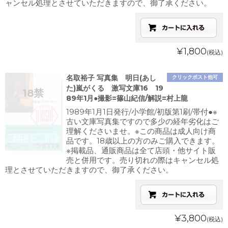
ャンセル処理とさせていただきますので、御了承ください。
¥1,800
(税込)
名取裕子 写真集 明日(あし
クリックポスト他可
た)嵐がくる 激写文庫16 19
89年1月●撮影=篠山紀信/解説=村上龍
1989年1月1日発行/小学館/初版第1刷/帯付●※
古い文庫写真集ですので多少の経年劣化はご
理解くださいませ。※この商品は成人向け商
品です。18歳以上の方のみご購入できます。
※掲載品、通販商品は全て店頭・他サイト販
売と併用です。売り切れの際はキャンセル処
理とさせていただきますので、御了承ください。
¥3,800
(税込)