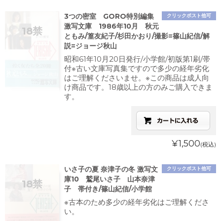
3つの密室 GORO特別編集
クリックポスト他可
激写文庫 1986年10月 秋元
ともみ/篁友紀子/杉田かおり/撮影=篠山紀信/解
説=ジョージ秋山
昭和61年10月20日発行/小学館/初版第1刷/帯
付※古い文庫写真集ですので多少の経年劣化
はご理解くださいませ。※この商品は成人向
け商品です。18歳以上の方のみご購入できま
す。
¥1,500
(税込)
いさ子の夏 奈津子の冬 激写文
クリックポスト他可
庫10 鷲尾いさ子 山本奈津
子 帯付き/篠山紀信/小学館
※古本のため多少の経年劣化はご理解くださ
い。