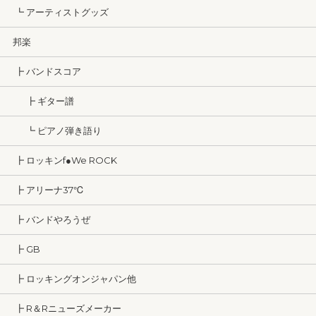
┗ アーティストグッズ
邦楽
┣ バンドスコア
┣ ギター譜
┗ ピアノ弾き語り
┣ ロッキンf●We ROCK
┣ アリーナ37℃
┣ バンドやろうぜ
┣ GB
┣ ロッキングオンジャパン他
┣ R＆Rニューズメーカー