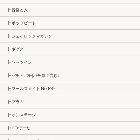
┣ 音楽と人
┣ ポップビート
┣ ジェイロックマガジン
┣ ギグス
┣ ワッツイン
┣ パチ・パチ(パチロク含む)
┣ フールズメイト No.101～
┣ プラム
┣ オンステージ
┣ CDでーた