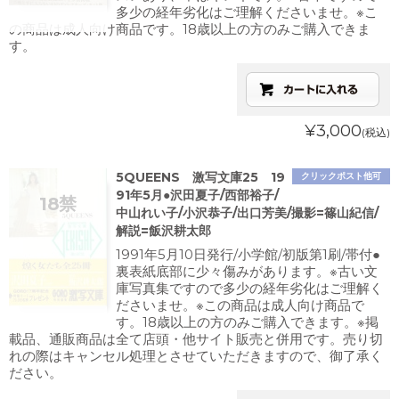
多少の経年劣化はご理解くださいませ。※こ
の商品は成人向け商品です。18歳以上の方のみご購入できま
す。
¥3,000
(税込)
5QUEENS 激写文庫25 19
クリックポスト他可
91年5月●沢田夏子/西部裕子/
中山れい子/小沢恭子/出口芳美/撮影=篠山紀信/
解説=飯沢耕太郎
1991年5月10日発行/小学館/初版第1刷/帯付●
裏表紙底部に少々傷みがあります。※古い文
庫写真集ですので多少の経年劣化はご理解く
ださいませ。※この商品は成人向け商品で
す。18歳以上の方のみご購入できます。※掲
載品、通販商品は全て店頭・他サイト販売と併用です。売り切
れの際はキャンセル処理とさせていただきますので、御了承く
ださい。