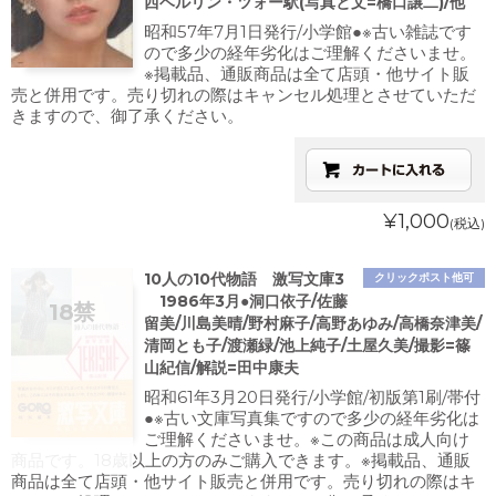
西ベルリン・ツォー駅(写真と文=橋口譲二)/他
昭和57年7月1日発行/小学館●※古い雑誌です
ので多少の経年劣化はご理解くださいませ。
※掲載品、通販商品は全て店頭・他サイト販
売と併用です。売り切れの際はキャンセル処理とさせていただ
きますので、御了承ください。
¥1,000
(税込)
10人の10代物語 激写文庫3
クリックポスト他可
1986年3月●洞口依子/佐藤
留美/川島美晴/野村麻子/高野あゆみ/高橋奈津美/
清岡とも子/渡瀬緑/池上純子/土屋久美/撮影=篠
山紀信/解説=田中康夫
昭和61年3月20日発行/小学館/初版第1刷/帯付
●※古い文庫写真集ですので多少の経年劣化は
ご理解くださいませ。※この商品は成人向け
商品です。18歳以上の方のみご購入できます。※掲載品、通販
商品は全て店頭・他サイト販売と併用です。売り切れの際はキ