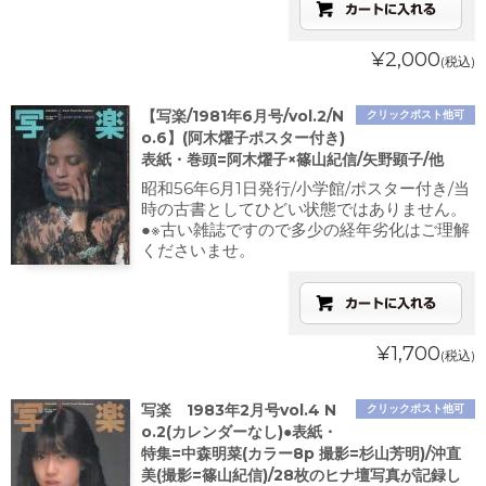
¥2,000
(税込)
【写楽/1981年6月号/vol.2/N
クリックポスト他可
o.6】(阿木燿子ポスター付き)
表紙・巻頭=阿木燿子×篠山紀信/矢野顕子/他
昭和56年6月1日発行/小学館/ポスター付き/当
時の古書としてひどい状態ではありません。
●※古い雑誌ですので多少の経年劣化はご理解
くださいませ。
¥1,700
(税込)
写楽 1983年2月号vol.4 N
クリックポスト他可
o.2(カレンダーなし)●表紙・
特集=中森明菜(カラー8p 撮影=杉山芳明)/沖直
美(撮影=篠山紀信)/28枚のヒナ壇写真が記録し