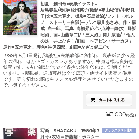
初夏 創刊号●表紙イラスト=
居島春生/巻頭=松田英子(撮影=篠山紀信)/中野良
子(文=五木寛之、撮影=石黒健治)/フォト・ポル
ノ・ストーリー白狐(モデル=森川あさみ、作・構
成=唐十郎、写真=高橋昇)/ゲン点紳士録(文=野坂
昭如、画=山藤章二)/「三人娘」筒井康隆/「他人
の足」井上ひさし/劇画「ヘアピン・サーカス」
原作=五木寛之、脚色=神保四郎、劇画=かざま鋭二/他
1988年6月1日発行/講談社●表紙底部に角折れ、裏表紙に少々経
年の汚れ、ほかキズ・カスレがありますが、中身は概ね良好な
状態です。※古い雑誌ですので多少の経年劣化はご理解くださ
いませ。※掲載品、通販商品は全て店頭・他サイト販売と併用
です。売り切れの際はキャンセル処理とさせていただきますの
で、御了承ください。
¥3,000
(税込)
写楽 SHAGAKU 1980年7
クリックポスト他可
月号●表紙＝伊藤蘭・ポスター