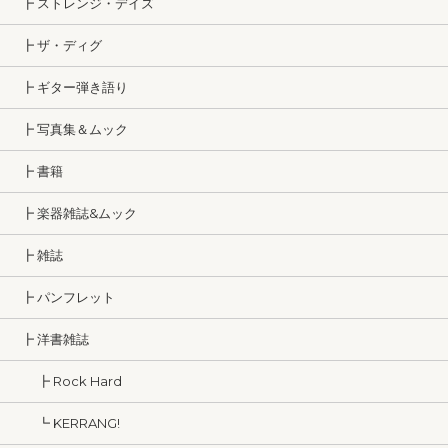
┣ ストレンジ・デイズ
┣ ザ・ディグ
┣ ギター弾き語り
┣ 写真集＆ムック
┣ 書籍
┣ 楽器雑誌&ムック
┣ 雑誌
┣ パンフレット
┣ 洋書雑誌
┣ Rock Hard
┗ KERRANG!