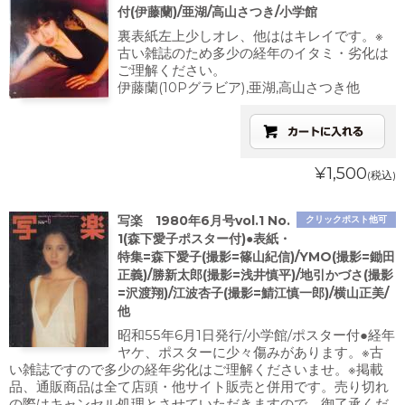
付(伊藤蘭)/亜湖/高山さつき/小学館
裏表紙左上少しオレ、他ははキレイです。※
古い雑誌のため多少の経年のイタミ・劣化は
ご理解ください。
伊藤蘭(10Pグラビア),亜湖,高山さつき他
¥1,500
(税込)
写楽 1980年6月号vol.1 No.
クリックポスト他可
1(森下愛子ポスター付)●表紙・
特集=森下愛子(撮影=篠山紀信)/YMO(撮影=鋤田
正義)/勝新太郎(撮影=浅井慎平)/地引かづさ(撮影
=沢渡翔)/江波杏子(撮影=鯖江慎一郎)/横山正美/
他
昭和55年6月1日発行/小学館/ポスター付●経年
ヤケ、ポスターに少々傷みがあります。※古
い雑誌ですので多少の経年劣化はご理解くださいませ。※掲載
品、通販商品は全て店頭・他サイト販売と併用です。売り切れ
の際はキャンセル処理とさせていただきますので、御了承くだ