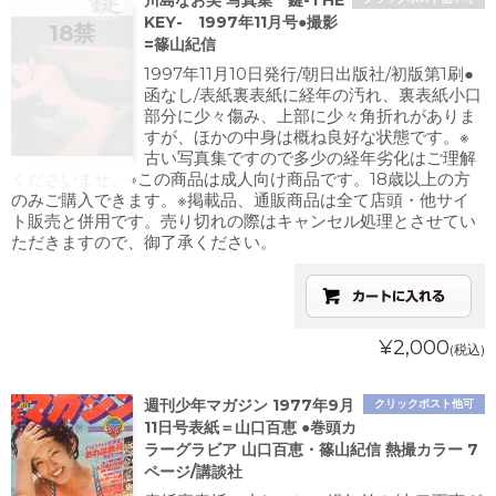
川島なお美 写真集 鍵-THE
KEY- 1997年11月号●撮影
=篠山紀信
1997年11月10日発行/朝日出版社/初版第1刷●
函なし/表紙裏表紙に経年の汚れ、裏表紙小口
部分に少々傷み、上部に少々角折れがありま
すが、ほかの中身は概ね良好な状態です。※
古い写真集ですので多少の経年劣化はご理解
くださいませ。※この商品は成人向け商品です。18歳以上の方
のみご購入できます。※掲載品、通販商品は全て店頭・他サイ
ト販売と併用です。売り切れの際はキャンセル処理とさせてい
ただきますので、御了承ください。
¥2,000
(税込)
週刊少年マガジン 1977年9月
クリックポスト他可
11日号表紙＝山口百恵 ●巻頭カ
ラーグラビア 山口百恵・篠山紀信 熱撮カラー 7
ページ/講談社