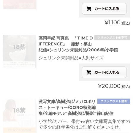
¥1,100
(税込)
高岡早紀 写真集 「TIME D
クリックポスト他不可
IFFERENCE」 撮影：篠山
紀信●シュリンク未開封品/2006年/小学館
シュリンク未開封品●大判サイズ
¥20,000
(税込)
激写文庫/高樹沙耶/メガロポリ
クリックポスト他可
ス・トーキョー/GORO特別編
集/全編モデル=高樹沙耶/撮影=篠山紀信
小学館/カバー、帯付●※古い文庫写真集ですの
で多少の経年劣化はご理解くださいませ。