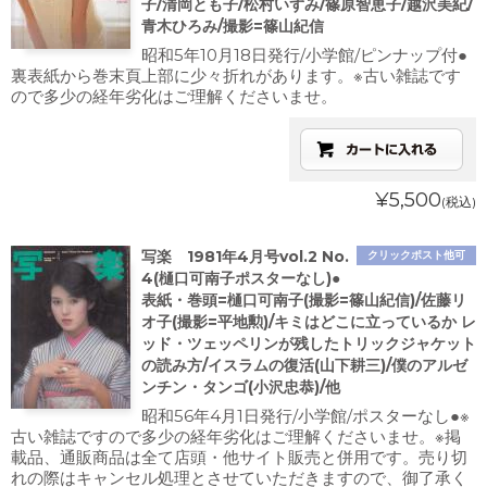
子/清岡とも子/松村いずみ/篠原智恵子/越沢美紀/
青木ひろみ/撮影=篠山紀信
昭和5年10月18日発行/小学館/ピンナップ付●
裏表紙から巻末頁上部に少々折れがあります。※古い雑誌です
ので多少の経年劣化はご理解くださいませ。
¥5,500
(税込)
写楽 1981年4月号vol.2 No.
クリックポスト他可
4(樋口可南子ポスターなし)●
表紙・巻頭=樋口可南子(撮影=篠山紀信)/佐藤リ
オ子(撮影=平地勲)/キミはどこに立っているか レ
ッド・ツェッペリンが残したトリックジャケット
の読み方/イスラムの復活(山下耕三)/僕のアルゼ
ンチン・タンゴ(小沢忠恭)/他
昭和56年4月1日発行/小学館/ポスターなし●※
古い雑誌ですので多少の経年劣化はご理解くださいませ。※掲
載品、通販商品は全て店頭・他サイト販売と併用です。売り切
れの際はキャンセル処理とさせていただきますので、御了承く