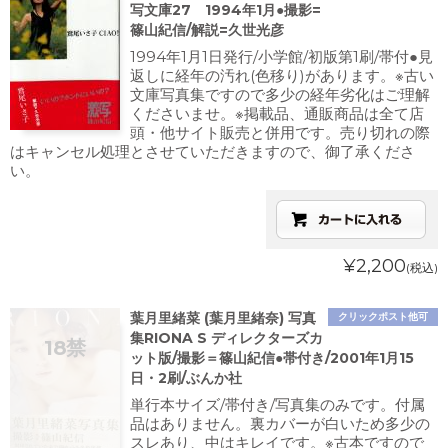
写文庫27 1994年1月●撮影=
篠山紀信/解説=久世光彦
1994年1月1日発行/小学館/初版第1刷/帯付●見
返しに経年の汚れ(色移り)があります。※古い
文庫写真集ですので多少の経年劣化はご理解
くださいませ。※掲載品、通販商品は全て店
頭・他サイト販売と併用です。売り切れの際
はキャンセル処理とさせていただきますので、御了承くださ
い。
¥2,200
(税込)
葉月里緒菜 (葉月里緒奈) 写真
クリックポスト他可
集RIONA S ディレクターズカ
ット版/撮影＝篠山紀信●帯付き/2001年1月15
日・2刷/ぶんか社
単行本サイズ/帯付き/写真集のみです。付属
品はありません。裏カバーが白いため多少の
スレあり、中はキレイです。※古本ですので