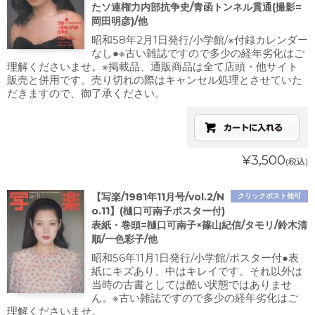
たソ連権力内部抗争史/青函トンネル貫通(撮影=
岡田明彦)/他
昭和58年2月1日発行/小学館/※付録カレンダー
なし●※古い雑誌ですので多少の経年劣化はご
理解くださいませ。※掲載品、通販商品は全て店頭・他サイト
販売と併用です。売り切れの際はキャンセル処理とさせていた
だきますので、御了承ください。
¥3,500
(税込)
【写楽/1981年11月号/vol.2/N
クリックポスト他可
o.11】(樋口可南子ポスター付)
表紙・巻頭=樋口可南子×篠山紀信/タモリ/鈴木清
順/一色彩子/他
昭和56年11月1日発行/小学館/ポスター付●表
紙にキズあり、中はキレイです。それ以外は
当時の古書としては酷い状態ではありませ
ん。※古い雑誌ですので多少の経年劣化はご
理解くださいませ。