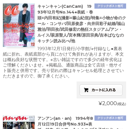
キャンキャン(CanCam) 19
クリックポスト他可
93年12月号No.144●表紙・巻
頭=内田有紀(撮影=篠山紀信)/特集=小物が命のク
ール・コンサバ/田原俊彦・向井田彩子結婚/福山
雅治/羽田孜/武田修宏の熱狂スタジアム/アン・
ルイス/萩原聖人/宮本輝/原田宗典/吉本ばななの
キッチン読み比べ/他
1993年12月1日発行/小学館/※付録なし●裏表
紙に折れ、表紙底部から頁にかけて角折れがありますが、本文
は概ね良好な状態です。※古い雑誌ですので多少の経年劣化は
ご理解くださいませ。※掲載品、通販商品は全て店頭・他サイ
ト販売と併用です。売り切れの際はキャンセル処理とさせてい
ただきますので、御了承ください。
¥2,000
(税込)
アンアン(an・an) 1994年8
クリックポスト他可
月12日19日合併号No.933●表