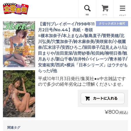
検索
カート
メニュー
【週刊プレイボーイ/1998年11
クリックポスト他可
会員登録
月2日号/No.44】表紙・巻頭
=榎本加奈子/本上まなみ/飯島直子/菅野美穂/北
川弘美/穴繁加奈子/鈴木麻奈美/美咲留衣/小嶺麗
ログイン
奈/広末涼子/安西ひろこ/深田恭子/辺見えみり/山
田まりや/吉田里深/吉野紗香/松田純/柳明日香/観
月ありさ/新山千春/吉井怜/パイレーツ/青木裕子/
安達祐実/西武×横浜「日本シリーズ」はウチがも
らった!/他
平成10年11月3日発行/集英社●※中古雑誌です
ので多少の経年劣化はご理解くださいませ。
¥800
(税込)
関連タグ