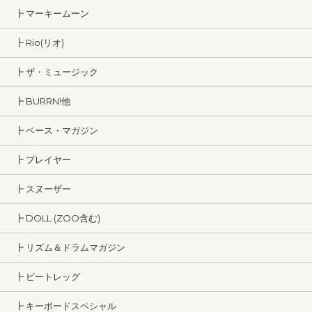
┣ マーキームーン
┣ Rio(リオ)
┣ ザ・ミュージック
┣ BURRN!他
┣ ベース・マガジン
┣ プレイヤー
┣ スヌーザー
┣ DOLL (ZOO含む)
┣ リズム＆ドラムマガジン
┣ ビートレッグ
┣ キーボードスペシャル