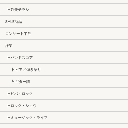
┗ 邦楽チラシ
SALE商品
コンサート半券
洋楽
┣ バンドスコア
┣ ピアノ弾き語り
┗ ギター譜
┣ ビバ・ロック
┣ ロック・ショウ
┣ ミュージック・ライフ