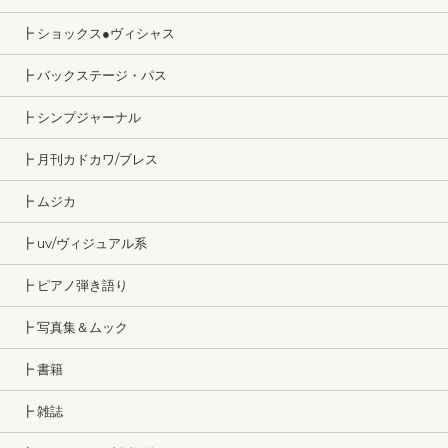
┣ ショックス●ヴィシャス
┣ バックステージ・パス
┣ シンプジャーナル
┣ 月刊カドカワ/ブレス
┣ ムジカ
┣ uv/ヴィジュアル系
┣ ピアノ弾き語り
┣ 写真集＆ムック
┣ 書籍
┣ 雑誌