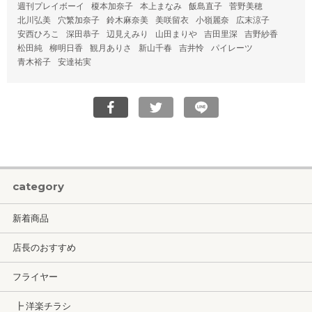
週刊プレイボーイ
榎本加奈子
本上まなみ
飯島直子
菅野美穂
北川弘美
穴繁加奈子
鈴木麻奈美
美咲留衣
小嶺麗奈
広末涼子
安西ひろこ
深田恭子
辺見えみり
山田まりや
吉田里深
吉野紗香
松田純
柳明日香
観月ありさ
新山千春
吉井怜
パイレーツ
青木裕子
安達祐実
category
新着商品
店長のおすすめ
フライヤー
┣ 洋楽チラシ