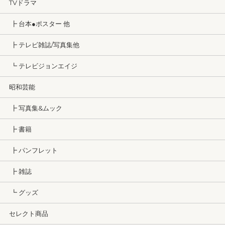
TVドラマ
┣ 台本●ポスター 他
┣ テレビ雑誌/写真集他
┗ テレビジョンエイジ
昭和芸能
┣ 写真集&ムック
┣ 書籍
┣ パンフレット
┣ 雑誌
┗ グッズ
セレクト商品