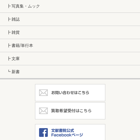
┣ 写真集・ムック
┣ 雑誌
┣ 雑貨
┣ 書籍/単行本
┣ 文庫
┗ 新書