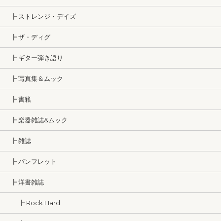
┣ ストレンジ・デイズ
┣ ザ・ディグ
┣ ギター弾き語り
┣ 写真集＆ムック
┣ 書籍
┣ 楽器雑誌&ムック
┣ 雑誌
┣ パンフレット
┣ 洋書雑誌
┣ Rock Hard