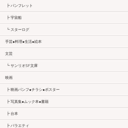
┣ パンフレット
┣ 宇宙船
┗ スターログ
手芸●料理●生活●絵本
文芸
┗ サンリオSF文庫
映画
┣ 映画パンフ●チラシ●ポスター
┣ 写真集●ムック本●書籍
┣ 台本
┣ バラエティ