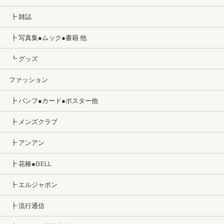
┣ 雑誌
┣ 写真集●ムック●書籍 他
┗ グッズ
ファッション
┣ パンフ●カード●ポスター他
┣ メンズクラブ
┣ アンアン
┣ 花椿●BELL
┣ エルジャポン
┣ 流行通信