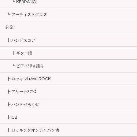
┗ KERRANG!
┗ アーティストグッズ
邦楽
┣ バンドスコア
┣ ギター譜
┗ ピアノ弾き語り
┣ ロッキンf●We ROCK
┣ アリーナ37℃
┣ バンドやろうぜ
┣ GB
┣ ロッキングオンジャパン他