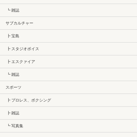
┗ 雑誌
サブカルチャー
┣ 宝島
┣ スタジオボイス
┣ エスクァイア
┗ 雑誌
スポーツ
┣ プロレス、ボクシング
┣ 雑誌
┗ 写真集