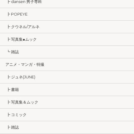
┣ dansen 男子専科
┣ POPEYE
┣ クウネル/アルネ
┣ 写真集●ムック
┗ 雑誌
アニメ・マンガ・特撮
┣ ジュネ(JUNE)
┣ 書籍
┣ 写真集＆ムック
┣ コミック
┣ 雑誌