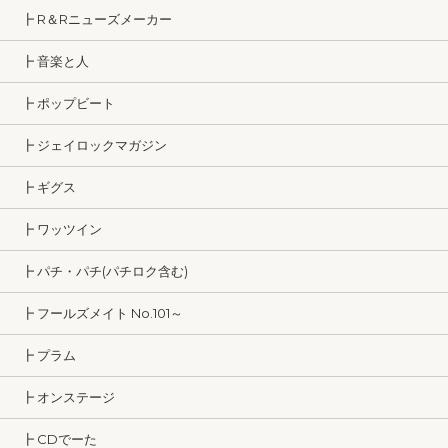
┣ R＆Rニューズメーカー
┣ 音楽と人
┣ ポップビート
┣ ジェイロックマガジン
┣ ギグス
┣ ワッツイン
┣ パチ・パチ(パチロク含む)
┣ フールズメイト No.101～
┣ プラム
┣ オンステージ
┣ CDでーた