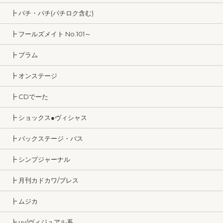
┣ パチ・パチ(パチロク含む)
┣ フールズメイト No.101～
┣ プラム
┣ オンステージ
┣ CDでーた
┣ ショックス●ヴィシャス
┣ バックステージ・パス
┣ シンプジャーナル
┣ 月刊カドカワ/ブレス
┣ ムジカ
┣ uv/ヴィジュアル系