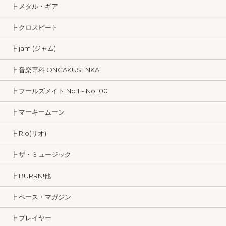
┣ メタル・ギア
┣ クロスビート
┣ jam (ジャム)
┣ 音楽専科 ONGAKUSENKA
┣ フールズメイト No.1～No.100
┣ マーキームーン
┣ Rio(リオ)
┣ ザ・ミュージック
┣ BURRN!他
┣ ベース・マガジン
┣ プレイヤー