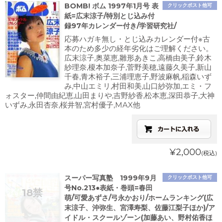
BOMB! ボム 1997年1月号 表
クリックポスト他可
紙=広末涼子/特別とじ込み付
録97年カレンダー付き/学習研究社/
応募ハガキ無し・とじ込みカレンダー付※古
本のため多少の経年劣化はご理解ください。
広末涼子,奥菜恵,雛形あきこ,高橋由美子,鈴木
紗理奈,榎本加奈子,菅野美穂,遠藤久美子,新山
千春,青木裕子,三浦理恵子,野波麻帆,稲森いず
み,中山エミリ,村田和美,山口紗弥加,エミ・フ
ォスター,仲間由紀恵,山田まりや,吉野紗香,松本恵,深田恭子,大神
いずみ,永田杏奈,桜井智,宮村優子,MAX他
¥2,000
(税込)
スーパー写真塾 1999年9月
クリックポスト他可
号No.213●表紙・巻頭=春田
萌/可愛あずさ/弓永かおり/ホームランキング(広
末涼子、沖弥生、宮澤寿梨、佐藤江梨子ほか)/ア
イドル・スクールゾーン(加藤あい、野村佑香ほ