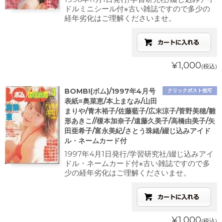
ドルミニシール付※古い雑誌ですので多少の
経年劣化はご理解くださいませ。
¥1,000
(税込)
BOMB!(ボム)/1997年4月号
クリックポスト他可
表紙=奥菜恵/本上まなみ/山田
まりや/青木裕子/佐藤藍子/広末涼子/菅野美穂/雛
形あきこ//榎本加奈子/遠藤久美子/高橋由美子/矢
田亜希子/富永美紀/さとう珠緒/綴じ込みアイド
ル・ネームカード付
1997年4月1日発行/学習研究社/綴じ込みアイ
ドル・ネームカード付※古い雑誌ですので多
少の経年劣化はご理解くださいませ。
¥1,000
(税込)