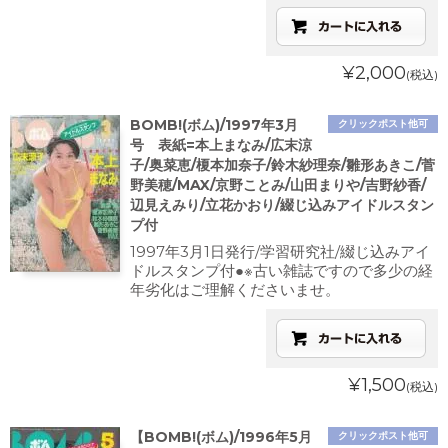
¥2,000
(税込)
BOMB!(ボム)/1997年3月
クリックポスト他可
号 表紙=本上まなみ/広末涼
子/奥菜恵/榎本加奈子/鈴木紗理奈/雛形あきこ/菅
野美穂/MAX/京野ことみ/山田まりや/吉野紗香/
辺見えみり/立花かおり/綴じ込みアイドルスタン
プ付
1997年3月1日発行/学習研究社/綴じ込みアイ
ドルスタンプ付●※古い雑誌ですので多少の経
年劣化はご理解くださいませ。
¥1,500
(税込)
【BOMB!(ボム)/1996年5月
クリックポスト他可