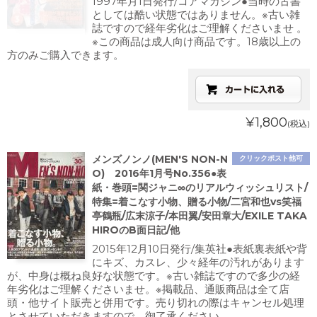
1997年月1日発行/コアマガジン●当時の古書
としては酷い状態ではありません。※古い雑
誌ですので経年劣化はご理解くださいませ 。
※この商品は成人向け商品です。18歳以上の
方のみご購入できます。
¥1,800
(税込)
メンズノンノ(MEN'S NON-N
クリックポスト他可
O) 2016年1月号No.356●表
紙・巻頭=関ジャニ∞のリアルウィッシュリスト/
特集=着こなす小物、贈る小物/二宮和也vs笑福
亭鶴瓶/広末涼子/本田翼/安田章大/EXILE TAKA
HIROのB面日記/他
2015年12月10日発行/集英社●表紙裏表紙や背
にキズ、カスレ、少々経年の汚れがあります
が、中身は概ね良好な状態です。※古い雑誌ですので多少の経
年劣化はご理解くださいませ。※掲載品、通販商品は全て店
頭・他サイト販売と併用です。売り切れの際はキャンセル処理
とさせていただきますので、御了承ください。