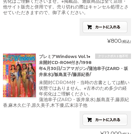
劣化はご理解くださいませ。※掲載品、通販商品は全て店頭・
他サイト販売と併用です。売り切れの際はキャンセル処理とさ
せていただきますので、御了承ください。
¥800
(税込)
プレミアWindows Vol.1●
クリックポスト他不可
未開封CD-ROM付き/1998
年4月30日/コアマガジン/蒲池幸子(ZARD・坂
井泉水)/飯島直子/藤原紀香/
未開封CDROM付・当時の古書としては酷い
状態ではありません。※古本のため多少の経
年劣化はご理解ください。
蒲池幸子(ZARD・坂井泉水),飯島直子,藤原紀
香,麻木久仁子,原久美子,木下優,広末涼子他
¥12,000