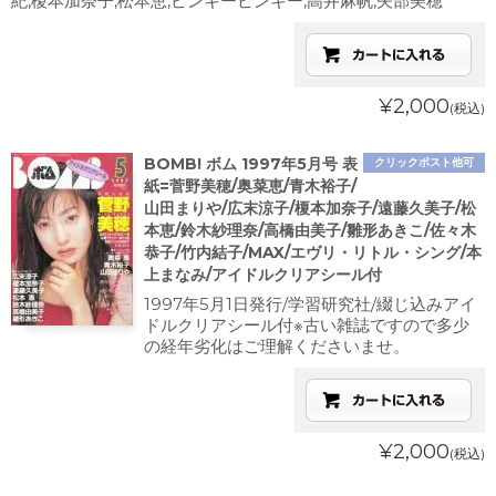
紀,榎本加奈子,松本恵,ピンキーピンキー,高井麻帆,矢部美穂
¥2,000
(税込)
BOMB! ボム 1997年5月号 表
クリックポスト他可
紙=菅野美穂/奥菜恵/青木裕子/
山田まりや/広末涼子/榎本加奈子/遠藤久美子/松
本恵/鈴木紗理奈/高橋由美子/雛形あきこ/佐々木
恭子/竹内結子/MAX/エヴリ・リトル・シング/本
上まなみ/アイドルクリアシール付
1997年5月1日発行/学習研究社/綴じ込みアイ
ドルクリアシール付※古い雑誌ですので多少
の経年劣化はご理解くださいませ。
¥2,000
(税込)