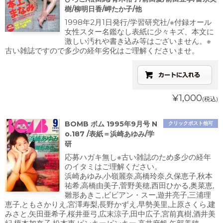
樹/柳明日香/岬たか子/他
1998年2月1日発行/学習研究社/※付録オール
女性スター名鑑なし表紙に少々キズ、本文に
激しい汚れや書き込み等はございません。※
古い雑誌ですので多少の経年劣化はご理解くださいませ。
¥1,000
(税込)
BOMB ボム 1995年9月号 N
クリックポスト他可
o.187 /表紙＝浜崎あゆみ/学
研
応募ハガキ無し※古い雑誌のため多少の経年
のイタミはご理解ください。
浜崎あゆみ,小嶺麗奈,高橋玲奈,久保恵子,秋本
祐希,高橋由美子,菅野美穂,西田ひかる,奥菜恵,
雛形あきこ,ビビアン・スー,遊井亮子,三浦理
恵子,ともさかりえ,宮澤寿梨,長野かずえ,早勢美里,上原さくら,建
みさと,矢田亜希子,桜井亜弓,広末涼子,田中広子,宮前真樹,酒井美