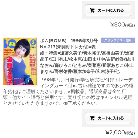
¥800
(税込)
ボム(BOMB) 1998年3月号
クリックポスト他可
No.217(未開封トレカ付)●表
紙・特集=遠藤久美子/青木裕子/高橋由美子/進藤
晶子/江川有未/松本恵/山田まりや/吉野紗香/鮎川
なおみ/森ひろこ/ともみ/奥菜恵/雛形あきこ/本上
まなみ/野村佑香/榎本加奈子/広末涼子/他
1998年3月1日発行/学習研究社/付録トレーデ
ィングカード付●※古い雑誌ですので多少の経
年劣化はご理解くださいませ。※掲載品、通販商品は全て店
頭・他サイト販売と併用です。売り切れの際はキャンセル処理
とさせていただきますので、御了承ください。
¥2,000
(税込)