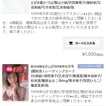
か)/水森かづは/葉山小姫/沢田舞香/大塚紗奈/立
花奈緒/弓月杏里/広末奈緒/他
1999年9月1日発行/コアマガジン●※古い雑誌
ですので多少の経年劣化はご理解くださいま
せ。※掲載品、通販商品は全て店頭・他サイト販売と併用で
す。売り切れの際はキャンセル処理とさせていただきますの
で、御了承ください。
¥1,300
(税込)
BOMB!(ボム)/1998年6月号
クリックポスト他可
(開封済トレーディングカード
付)表紙=深田恭子/広末涼子/奥菜恵/榎本加奈子/
松本恵/雛形あきこ/Ring/青木裕子/安西ひろこ/
篠原直美/他
1998年6月1日発行/学習研究社/開封済み付録
トレーディングカード付●※古い雑誌ですので
多少の経年劣化はご理解くださいませ。