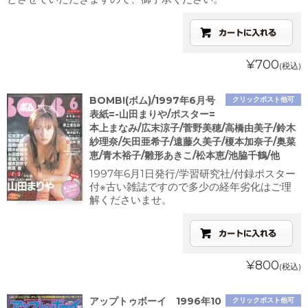
¥700
(税込)
BOMB!(ボム)/1997年6月号
クリックポスト他可
表紙=-山田まりや/ポスター=
本上まなみ/広末涼子/菅野美穂/高橋由美子/鈴木
紗理奈/矢田亜希子/遠藤久美子/榎本加奈子/奥菜
恵/青木裕子/雛形あきこ/松本恵/池脇千鶴/他
1997年6月1日発行/学習研究社/付録ポスター
付※古い雑誌ですので多少の経年劣化はご理
解くださいませ。
¥800
(税込)
アップトゥボーイ 1996年10
クリックポスト他可