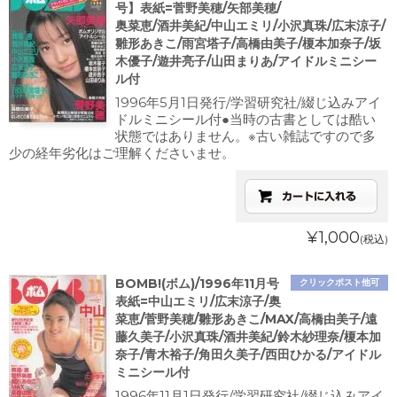
号】表紙=菅野美穂/矢部美穂/
奥菜恵/酒井美紀/中山エミリ/小沢真珠/広末涼子/
雛形あきこ/雨宮塔子/高橋由美子/榎本加奈子/坂
木優子/遊井亮子/山田まりあ/アイドルミニシー
ル付
1996年5月1日発行/学習研究社/綴じ込みアイ
ドルミニシール付●当時の古書としては酷い
状態ではありません。※古い雑誌ですので多
少の経年劣化はご理解くださいませ。
¥1,000
(税込)
BOMB!(ボム)/1996年11月号
クリックポスト他可
表紙=中山エミリ/広末涼子/奥
菜恵/菅野美穂/雛形あきこ/MAX/高橋由美子/遠
藤久美子/小沢真珠/酒井美紀/鈴木紗理奈/榎本加
奈子/青木裕子/角田久美子/西田ひかる/アイドル
ミニシール付
1996年11月1日発行/学習研究社/綴じ込みアイ