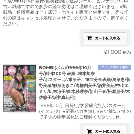
平成9年1月14日発行/集英社/綴じ込みシール、ピンナップ付●※
古い雑誌ですので多少の経年劣化はご理解くださいませ。※掲
載品、通販商品は全て店頭・他サイト販売と併用です。売り切
れの際はキャンセル処理とさせていただきますので、御了承く
ださい。
¥1,000
(税込)
BOMB!(ボム)/1996年10月
クリックポスト他可
号/創刊200号 表紙=榎本加奈
子/ポスター=広末涼子、18年分全表紙/奥菜恵/菅
野美穂/雛形あきこ/高橋由美子/酒井美紀/中山エ
ミリ/広末涼子/鈴木紗理奈/新山千春/松原朋子/木
佐彩子/坂井真紀/他
1996年10月1日発行/学習研究社/ポスター付
(イタミ少）●応募ハガキ無し※古い雑誌ですの
で多少の経年劣化はご理解くださいませ。