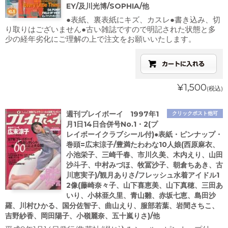
EY/及川光博/SOPHIA/他
●表紙、裏表紙にキズ、カスレ●書き込み、切
り取りはございません●古い雑誌ですので明記された状態と多
少の経年劣化にご理解の上で注文をお願いいたします。
¥1,500
(税込)
週刊プレイボーイ 1997年1
クリックポスト他可
月1日14日合併号No.1・2(プ
レイボーイクラブシール付)●表紙・ピンナップ・
巻頭=広末涼子/豊満たわわな10人娘(西原麻衣、
小池栄子、三崎千春、市川久美、木内えり、山田
沙斗子、中村みづほ、牧冨沙子、朝倉ちあき、古
川恵実子)/観月ありさ/フレッシュ水着アイドル1
2像(藤崎奈々子、山下喜恵美、山下真穂、三田あ
いり、小林亜久里、青山雛、赤坂七恵、島田沙
羅、川村ひかる、国分佐智子、曲山えり、服部若葉、岩間さちこ、
吉野紗香、岡田陽子、小嶺麗奈、五十嵐りさ)/他