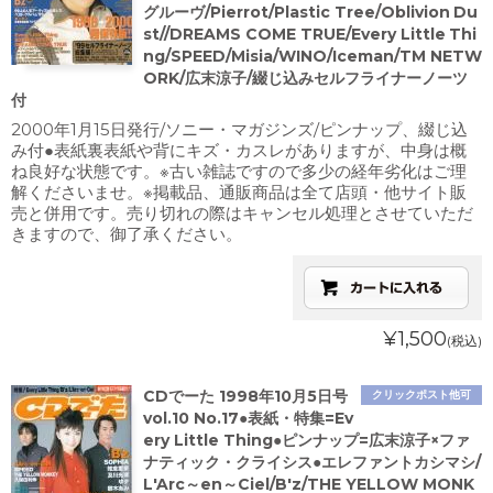
グルーヴ/Pierrot/Plastic Tree/Oblivion Du
st//DREAMS COME TRUE/Every Little Thi
ng/SPEED/Misia/WINO/Iceman/TM NETW
ORK/広末涼子/綴じ込みセルフライナーノーツ
付
2000年1月15日発行/ソニー・マガジンズ/ピンナップ、綴じ込
み付●表紙裏表紙や背にキズ・カスレがありますが、中身は概
ね良好な状態です。※古い雑誌ですので多少の経年劣化はご理
解くださいませ。※掲載品、通販商品は全て店頭・他サイト販
売と併用です。売り切れの際はキャンセル処理とさせていただ
きますので、御了承ください。
¥1,500
(税込)
CDでーた 1998年10月5日号
クリックポスト他可
vol.10 No.17●表紙・特集=Ev
ery Little Thing●ピンナップ=広末涼子×ファ
ナティック・クライシス●エレファントカシマシ/
L'Arc～en～Ciel/B'z/THE YELLOW MONK