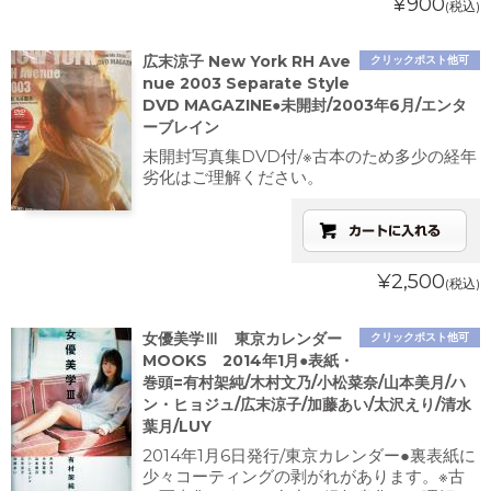
¥900
(税込)
広末涼子 New York RH Ave
クリックポスト他可
nue 2003 Separate Style
DVD MAGAZINE●未開封/2003年6月/エンタ
ーブレイン
未開封写真集DVD付/※古本のため多少の経年
劣化はご理解ください。
¥2,500
(税込)
女優美学Ⅲ 東京カレンダー
クリックポスト他可
MOOKS 2014年1月●表紙・
巻頭=有村架純/木村文乃/小松菜奈/山本美月/ハ
ン・ヒョジュ/広末涼子/加藤あい/太沢えり/清水
葉月/LUY
2014年1月6日発行/東京カレンダー●裏表紙に
少々コーティングの剥がれがあります。※古