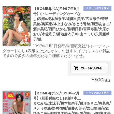
【BOMB!(ボム)/1997年9月
クリックポスト他可
号】(トレーディングカードな
し)表紙=榎本加奈子/遠藤久美子/広末涼子/菅野
美穂/奥菜恵/本上まなみ/さとう珠緒/雛形あきこ/
酒井美紀/西田ひかる/柳明日香/宮澤寿梨/大原か
おり/木佐彩子/菊池麻衣子/中山エミリ/矢田亜希
子/他
1997年9月1日発行/学習研究社/トレーディン
グカードなし●表紙左上少しオレ、中はキレイです。※古い雑誌
ですので多少の経年劣化はご理解くださいませ。
¥500
(税込)
【BOMB!(ボム)/1998年2月
クリックポスト他可
号】(別冊付録なし)表紙=本上
まなみ/広末涼子/榎本加奈子/雛形あきこ/奥菜恵/
さとう珠緒/野村佑香/遠藤久美子/吉田里深/安西
ひろこ/松田純/青木裕子/前田愛/前田亜季/富永美