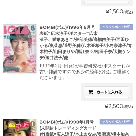
¥1,500
(税込)
BOMB!(ボム)/1996年6月号
クリックポスト他可
表紙=広末涼子/ポスター=広末
涼子、雛形あきこ/矢部美穂/高橋由美子/西田ひ
かる/奥菜恵/菅野美穂/八木亜希子/小島奈津子/青
木裕子/山田まりや/堀江奈々/松田千奈/大槻ケン
ヂ/酒井法子/他
1996年6月1日発行/学習研究社/ポスター付/※
古い雑誌ですので多少の経年劣化はご理解く
ださいませ。
¥2,500
(税込)
BOMB!(ボム)/1998年1月号
クリックポスト他可
(未開封トレーディングカード
付)表紙=広末涼子/本上まなみ/奥菜恵/榎本加奈