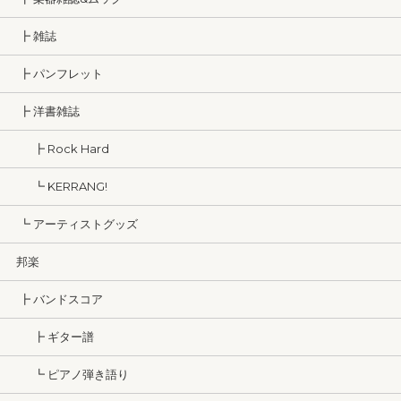
┣ 雑誌
┣ パンフレット
┣ 洋書雑誌
┣ Rock Hard
┗ KERRANG!
┗ アーティストグッズ
邦楽
┣ バンドスコア
┣ ギター譜
┗ ピアノ弾き語り