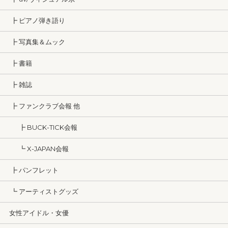
┣ ピアノ弾き語り
┣ 写真集＆ムック
┣ 書籍
┣ 雑誌
┣ ファンクラブ会報 他
┣ BUCK-TICK会報
┗ X-JAPAN会報
┣ パンフレット
┗ アーティストグッズ
女性アイドル・女優