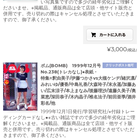
い写真集ですので多少の経年劣化はご理解く
ださいませ。※掲載品、通販商品は全て店頭・他サイト販売と
併用です。売り切れの際はキャンセル処理とさせていただきま
すので、御了承ください。
¥3,000
(税込)
ボム(BOMB) 1999年12月号
クリックポスト他可
No.238(トレカなし)●表紙・
特集=釈由美子/伊藤つかさvs大槻ケンヂ/緒沢凛/
みれいゆ/優香/中島礼香/大森玲子/末永遥/加藤あ
い/広末涼子/本上まなみ/後藤理沙/遠藤久美子/奥
菜恵/深田恭子/木内晶子/椎名法子/前田亜季/酒井
彩名/他
1999年12月1日発行/学習研究社/※付録トレー
ディングカードなし●※古い雑誌ですので多少の経年劣化はご理
解くださいませ。※掲載品、通販商品は全て店頭・他サイト販
売と併用です。売り切れの際はキャンセル処理とさせていただ
きますので、御了承ください。