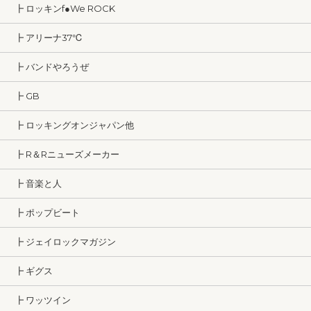
┣ ロッキンf●We ROCK
┣ アリーナ37℃
┣ バンドやろうぜ
┣ GB
┣ ロッキングオンジャパン他
┣ R＆Rニューズメーカー
┣ 音楽と人
┣ ポップビート
┣ ジェイロックマガジン
┣ ギグス
┣ ワッツイン