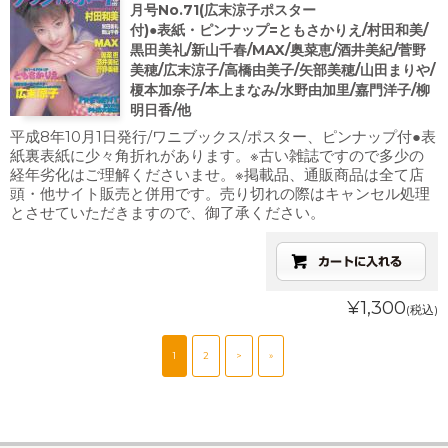
月号No.71(広末涼子ポスター
付)●表紙・ピンナップ=ともさかりえ/村田和美/
黒田美礼/新山千春/MAX/奥菜恵/酒井美紀/菅野
美穂/広末涼子/高橋由美子/矢部美穂/山田まりや/
榎本加奈子/本上まなみ/水野由加里/嘉門洋子/柳
明日香/他
平成8年10月1日発行/ワニブックス/ポスター、ピンナップ付●表
紙裏表紙に少々角折れがあります。※古い雑誌ですので多少の
経年劣化はご理解くださいませ。※掲載品、通販商品は全て店
頭・他サイト販売と併用です。売り切れの際はキャンセル処理
とさせていただきますので、御了承ください。
¥1,300
(税込)
1
2
>
»