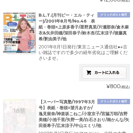
(税込)
B.L.T.(月刊ビー・エル・ティ
クリックポスト他可
ー)/2001年8月号/No.46 表
紙・巻頭=上原多香子/星野真里/片瀬那奈/倉木麻
衣&矢井田瞳/深田恭子/鈴木杏/広末涼子/後藤真
希/釈由美子/他
2001年8月1日発行/東京ニュース通信社●※古
い雑誌ですので多少の経年劣化はご理解くだ
さいませ。
¥800
(税込)
【スーパー写真塾/1997年3月
クリックポスト他可
号】表紙・巻頭=望月あすか/
逸見留奈/神楽坂こねこ/小室京子/宮脇万耶/吉野
美穂/小池千里/矢野一美/白石さおり/南かんな/矢
田亜希子/広末涼子/中山エミリ/他