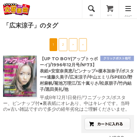
検索
カート
メニュー
「広末涼子」のタグ
会員登録
1
2
>
»
ログイン
【UP TO BOY(アップトゥボ
クリックポスト他可
ーイ)/1996年12月号/№73】
表紙=安室奈美恵/ピンナップ=榎本加奈子/ポスタ
ー=遠藤久美子/広末涼子/中山エミリ/SPEED/野
村麻帆/菊池万理江/五十嵐りさ/松原朋子/竹内結
子/黒田美礼/他
平成8年12月1日発行/ワニブックス/ポスタ
ー、ピンナップ付●裏表紙にオレあり、中はキレイです。当時
の※古い雑誌ですので多少の経年劣化はご理解くださいませ。