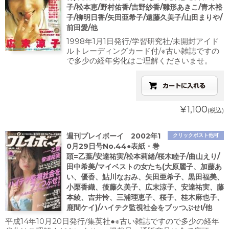
子/松本恵/野村佑香/吉野紗香/雛形あきこ/青木裕
子/柳明日香/矢田亜希子/遠藤久美子/山田まりや/
前田愛/他
1998年1月1日発行/学習研究社/未開封アイド
ルトレーディングカード付/※古い雑誌ですの
で多少の経年劣化はご理解くださいませ。
¥1,100
(税込)
週刊プレイボーイ 2002年1
クリックポスト他可
0月29日号No.44●表紙・巻
頭=乙葉/安達祐実/松本莉緒/桜木睦子/曲山えり/
田中希美/マイベストの女たち(大原麗子、加藤あ
い、優香、鮎川なおみ、矢田亜希子、黒田福美、
小栗香織、後藤久美子、広末涼子、安達祐実、藤
本綾、吉井怜、三浦理恵子、桜子、桂木麻也子、
鹿間ケイ)/ハイテク監視社会をブッつぶせ!/他
平成14年10月20日発行/集英社●※古い雑誌ですので多少の経年