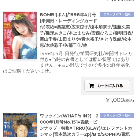
BOMB!(ボム)/1998年4月号
クリックポスト他可
(未開封トレーディングカード
付)表紙=奥菜恵/広末涼子/榎本加奈子/遠藤久美
子/雛形あきこ/本上まなみ/安西ひろこ/柳明日香/
新山千春/山田まりや/青木裕子/さとう珠緒/松本
恵/木佐彩子/矢部千佳/他
1998年4月1日発行/学習研究社/未開封トレカ
付き●当時の古書としては酷い状態ではあり
ません。※古い雑誌ですので多少の経年劣化
はご理解くださいませ。
¥1,000
(税込)
ワッツイン(WHAT's IN?) 2
クリックポスト他可
000年1月号No.151●表紙・ピ
ンナップ・特集=TRRU(GLAY)/エレファントカ
シマシ(宮本浩次カラー2p)/B'z/SOPHIA/電気