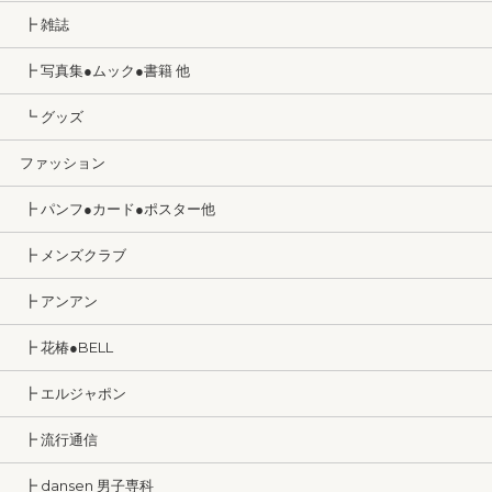
┣ 雑誌
┣ 写真集●ムック●書籍 他
┗ グッズ
ファッション
┣ パンフ●カード●ポスター他
┣ メンズクラブ
┣ アンアン
┣ 花椿●BELL
┣ エルジャポン
┣ 流行通信
┣ dansen 男子専科