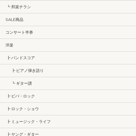
┗ 邦楽チラシ
SALE商品
コンサート半券
洋楽
┣ バンドスコア
┣ ピアノ弾き語り
┗ ギター譜
┣ ビバ・ロック
┣ ロック・ショウ
┣ ミュージック・ライフ
┣ ヤング・ギター