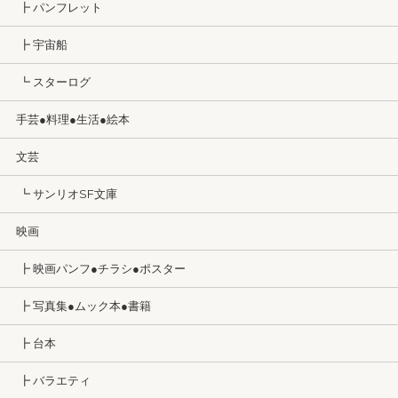
┣ パンフレット
┣ 宇宙船
┗ スターログ
手芸●料理●生活●絵本
文芸
┗ サンリオSF文庫
映画
┣ 映画パンフ●チラシ●ポスター
┣ 写真集●ムック本●書籍
┣ 台本
┣ バラエティ