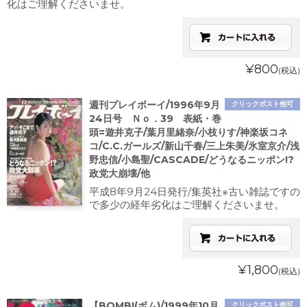
化はご理解くださいませ。
¥800
(税込)
週刊プレイボーイ/1996年9月
クリックポスト他可
24日号 Ｎｏ．39 表紙・巻
頭=遊井克子/葉月里緒奈/小枝りす/神楽坂コネ
コ/C.C.ガールズ/新山千春/三上朱美/氷室京介/浅
野忠信/小島聖/CASCADE/どうなるニッポン!?
政党大崩壊/他
平成8年9月24日発行/集英社※古い雑誌ですの
で多少の経年劣化はご理解くださいませ。
¥1,800
(税込)
【BOMB!(ボム)/1999年10月
クリックポスト他可