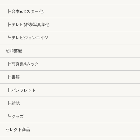
┣ 台本●ポスター 他
┣ テレビ雑誌/写真集他
┗ テレビジョンエイジ
昭和芸能
┣ 写真集&ムック
┣ 書籍
┣ パンフレット
┣ 雑誌
┗ グッズ
セレクト商品