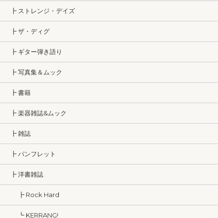
┣ ストレンジ・デイズ
┣ ザ・ディグ
┣ ギター弾き語り
┣ 写真集＆ムック
┣ 書籍
┣ 楽器雑誌&ムック
┣ 雑誌
┣ パンフレット
┣ 洋書雑誌
┣ Rock Hard
┗ KERRANG!