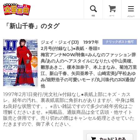
検索
カート
メニュー
「新山千春」のタグ
会員登録
ジェイ・ジェイ(JJ) 1997年
クリックポスト他可
ログイン
2月号(付録なし)●表紙・巻頭=
梅宮アンナNOW/特集=みんなのファッション辞
典/あの人のヘアスタイルになりたい(中山美穂、
雛形あきこ、榎本加奈子、本上まなみ、菊池万里
江、新山千春、矢田亜希子、山崎宏美)/平松あゆ
み/畑野浩子の可愛いモード/丸川珠代のJiJi通信/
他
1997年2月1日発行/光文社/※付録なし●表紙上部にキズ・カス
レ、経年の汚れ、裏表紙底部に角折れがありますが、中身は概
ね良好な状態です。。※古い雑誌ですので多少の経年劣化はご
理解くださいませ。※掲載品、通販商品は全て店頭・他サイト
販売と併用です。売り切れの際はキャンセル処理とさせていた
だきますので、御了承ください。