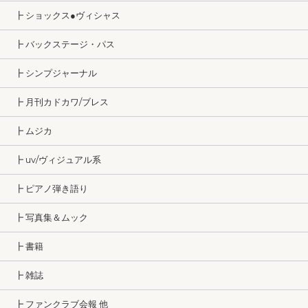
┣ ショックス●ヴィシャス
┣ バックステージ・パス
┣ シンプジャーナル
┣ 月刊カドカワ/ブレス
┣ ムジカ
┣ uv/ヴィジュアル系
┣ ピアノ弾き語り
┣ 写真集＆ムック
┣ 書籍
┣ 雑誌
┣ ファンクラブ会報 他