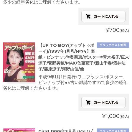
多少の経年劣化はご理解くださいませ。
¥700
(税込)
【UP TO BOY(アップトゥボ
クリックポスト他可
ーイ)/1997年1月号/№74】表
紙・ピンナップ=奥菜恵/ポスター=青木裕子/広末
涼子/菅野美穂/MAX/佐藤藍子/新山千春/酒井法
子/篠原涼子/河野由佳/他
平成9年1月1日発行/ワニブックス/ポスター、
ピンナップ付●※古い雑誌ですので多少の経年
劣化はご理解くださいませ。
¥1,000
(税込)
Girls! 1999年3月号 (Vol.1) /
クリックポスト他可