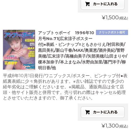
¥1,500
(税込)
アップトゥボーイ 1996年10
クリックポスト他可
月号No.71(広末涼子ポスター
付)●表紙・ピンナップ=ともさかりえ/村田和美/
黒田美礼/新山千春/MAX/奥菜恵/酒井美紀/菅野
美穂/広末涼子/高橋由美子/矢部美穂/山田まりや/
榎本加奈子/本上まなみ/水野由加里/嘉門洋子/柳
明日香/他
平成8年10月1日発行/ワニブックス/ポスター、ピンナップ付●表
紙裏表紙に少々角折れがあります。※古い雑誌ですので多少の
経年劣化はご理解くださいませ。※掲載品、通販商品は全て店
頭・他サイト販売と併用です。売り切れの際はキャンセル処理
とさせていただきますので、御了承ください。
¥1,300
(税込)