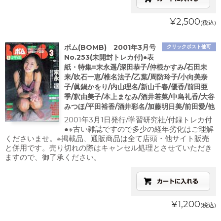
¥2,500
(税込)
ボム(BOMB) 2001年3月号
クリックポスト他可
No.253(未開封トレカ付)●表
紙・特集=末永遥/深田恭子/仲根かすみ/石田未
来/吹石一恵/椎名法子/乙葉/周防玲子/小向美奈
子/眞鍋かをり/内山理名/新山千春/優香/前田亜
季/釈由美子/本上まなみ/酒井若菜/中島礼香/大谷
みつほ/平田裕香/酒井彩名/加藤明日美/前田愛/他
2001年3月1日発行/学習研究社/付録トレカ付
●※古い雑誌ですので多少の経年劣化はご理解
くださいませ。※掲載品、通販商品は全て店頭・他サイト販売
と併用です。売り切れの際はキャンセル処理とさせていただき
ますので、御了承ください。
¥1,200
(税込)