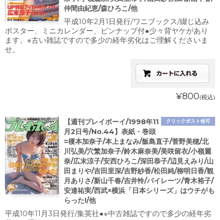
仲間由紀恵/森ひろこ/他
平成10年2月1日発行/ワニブックス/綴じ込み
ポスター、ミニカレンダー、ピンナップ付●少々背ヤケがあり
ます。※古い雑誌ですので多少の経年劣化はご理解くださいま
せ。
¥800
(税込)
【週刊プレイボーイ/1998年11
クリックポスト他可
月2日号/No.44】表紙・巻頭
=榎本加奈子/本上まなみ/飯島直子/菅野美穂/北
川弘美/穴繁加奈子/鈴木麻奈美/美咲留衣/小嶺麗
奈/広末涼子/安西ひろこ/深田恭子/辺見えみり/山
田まりや/吉田里深/吉野紗香/松田純/柳明日香/観
月ありさ/新山千春/吉井怜/パイレーツ/青木裕子/
安達祐実/西武×横浜「日本シリーズ」はウチがも
らった!/他
平成10年11月3日発行/集英社●※中古雑誌ですので多少の経年劣