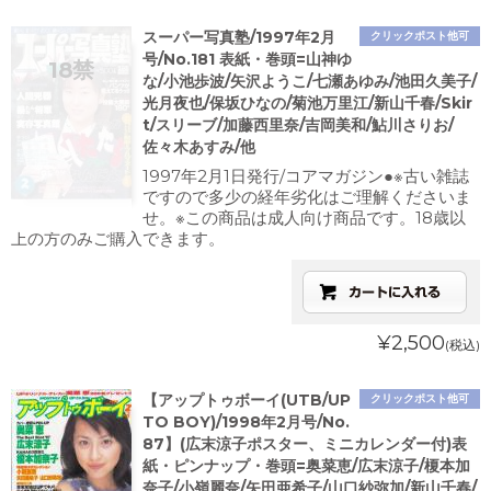
スーパー写真塾/1997年2月
クリックポスト他可
号/No.181 表紙・巻頭=山神ゆ
な/小池歩波/矢沢ようこ/七瀬あゆみ/池田久美子/
光月夜也/保坂ひなの/菊池万里江/新山千春/Skir
t/スリーブ/加藤西里奈/吉岡美和/鮎川さりお/
佐々木あすみ/他
1997年2月1日発行/コアマガジン●※古い雑誌
ですので多少の経年劣化はご理解くださいま
せ。※この商品は成人向け商品です。18歳以
上の方のみご購入できます。
¥2,500
(税込)
【アップトゥボーイ(UTB/UP
クリックポスト他可
TO BOY)/1998年2月号/No.
87】(広末涼子ポスター、ミニカレンダー付)表
紙・ピンナップ・巻頭=奥菜恵/広末涼子/榎本加
奈子/小嶺麗奈/矢田亜希子/山口紗弥加/新山千春/