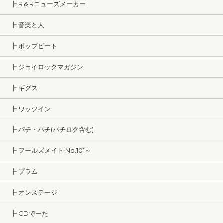
┣ R＆Rニューズメーカー
┣ 音楽と人
┣ ポップビート
┣ ジェイロックマガジン
┣ ギグス
┣ ワッツイン
┣ パチ・パチ(パチロク含む)
┣ フールズメイト No.101～
┣ プラム
┣ オンステージ
┣ CDでーた