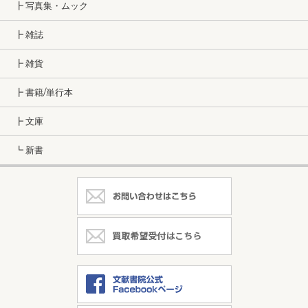
┣ 写真集・ムック
┣ 雑誌
┣ 雑貨
┣ 書籍/単行本
┣ 文庫
┗ 新書