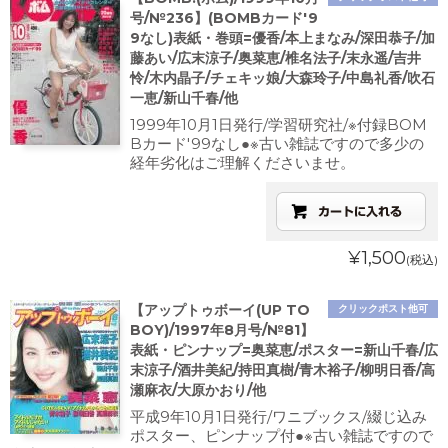
号/№236】(BOMBカード'9
9なし)表紙・巻頭=優香/本上まなみ/深田恭子/加
藤あい/広末涼子/奥菜恵/椎名法子/末永遥/吉井
怜/木内晶子/チェキッ娘/大森玲子/中島礼香/吹石
一恵/新山千春/他
1999年10月1日発行/学習研究社/※付録BOM
Bカード'99なし●※古い雑誌ですので多少の
経年劣化はご理解くださいませ。
¥1,500
(税込)
【アップトゥボーイ(UP TO
クリックポスト他可
BOY)/1997年8月号/№81】
表紙・ピンナップ=奥菜恵/ポスター=新山千春/広
末涼子/酒井美紀/持田真樹/青木裕子/柳明日香/高
瀬麻衣/大原かおり/他
平成9年10月1日発行/ワニブックス/綴じ込み
ポスター、ピンナップ付●※古い雑誌ですので