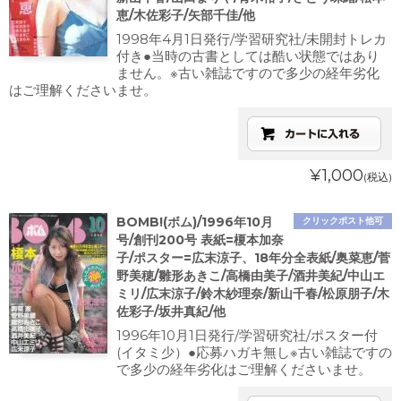
恵/木佐彩子/矢部千佳/他
1998年4月1日発行/学習研究社/未開封トレカ
付き●当時の古書としては酷い状態ではあり
ません。※古い雑誌ですので多少の経年劣化
はご理解くださいませ。
¥1,000
(税込)
BOMB!(ボム)/1996年10月
クリックポスト他可
号/創刊200号 表紙=榎本加奈
子/ポスター=広末涼子、18年分全表紙/奥菜恵/菅
野美穂/雛形あきこ/高橋由美子/酒井美紀/中山エ
ミリ/広末涼子/鈴木紗理奈/新山千春/松原朋子/木
佐彩子/坂井真紀/他
1996年10月1日発行/学習研究社/ポスター付
(イタミ少）●応募ハガキ無し※古い雑誌ですの
で多少の経年劣化はご理解くださいませ。