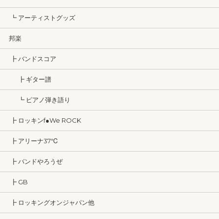
┗ アーティストグッズ
邦楽
┣ バンドスコア
┣ ギター譜
┗ ピアノ弾き語り
┣ ロッキンf●We ROCK
┣ アリーナ37℃
┣ バンドやろうぜ
┣ GB
┣ ロッキングオンジャパン他