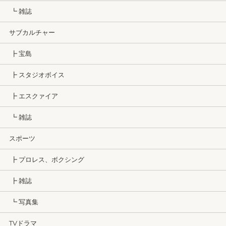
┗ 雑誌
サブカルチャー
┣ 宝島
┣ スタジオボイス
┣ エスクァイア
┗ 雑誌
スポーツ
┣ プロレス、ボクシング
┣ 雑誌
┗ 写真集
TVドラマ