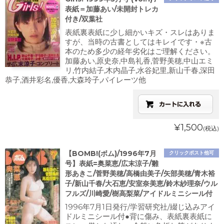
表紙＝加藤あい/未開封トレカ
付き/双葉社
表紙裏表紙に少し細かいキズ・スレはありま
すが、当時の古書としてはキレイです・※古
本のため多少の経年劣化はご理解ください。
加藤あい,原史奈,中島礼香,菅野美穂,中山エミ
リ,竹内結子,木内晶子,水谷妃里,新山千春,深田
恭子,酒井彩名,優香,大森玲子,パイレーツ他
¥1,500
(税込)
【BOMB!(ボム)/1996年7月
クリックポスト他可
号】表紙=奥菜恵/広末涼子/雛
形あきこ/菅野美穂/高橋由美子/矢部美穂/青木裕
子/新山千春/大石恵/安室奈美恵/鈴木紗理奈/ウル
フルズ/川崎愛/樹高梨菜/アイドルミニシール付
1996年7月1日発行/学習研究社/綴じ込みアイ
ドルミニシール付●背に傷み、表紙裏表紙に