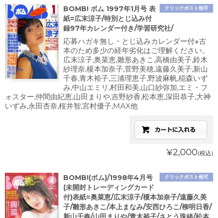
BOMB! ボム 1997年1月号 表
クリックポスト他可
紙=広末涼子/特別とじ込み付
録97年カレンダー付き/学習研究社/
応募ハガキ無し・とじ込みカレンダー付※古
本のため多少の経年劣化はご理解ください。
広末涼子,奥菜恵,雛形あきこ,高橋由美子,鈴木
紗理奈,榎本加奈子,菅野美穂,遠藤久美子,新山
千春,青木裕子,三浦理恵子,野波麻帆,稲森いず
み,中山エミリ,村田和美,山口紗弥加,エミ・フ
ォスター,仲間由紀恵,山田まりや,吉野紗香,松本恵,深田恭子,大神
いずみ,永田杏奈,桜井智,宮村優子,MAX他
¥2,000
(税込)
BOMB!(ボム)/1998年4月号
クリックポスト他可
(未開封トレーディングカード
付)表紙=奥菜恵/広末涼子/榎本加奈子/遠藤久美
子/雛形あきこ/本上まなみ/安西ひろこ/柳明日香/
新山千春/山田まりや/青木裕子/さとう珠緒/松本