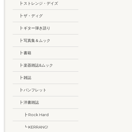
┣ ストレンジ・デイズ
┣ ザ・ディグ
┣ ギター弾き語り
┣ 写真集＆ムック
┣ 書籍
┣ 楽器雑誌&ムック
┣ 雑誌
┣ パンフレット
┣ 洋書雑誌
┣ Rock Hard
┗ KERRANG!