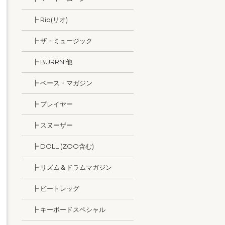
┣ Rio(リオ)
┣ ザ・ミュージック
┣ BURRN!他
┣ ベース・マガジン
┣ プレイヤー
┣ スヌーザー
┣ DOLL (ZOO含む)
┣ リズム＆ドラムマガジン
┣ ビートレッグ
┣ キーボードスペシャル