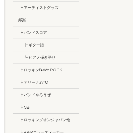
┗ アーティストグッズ
邦楽
┣ バンドスコア
┣ ギター譜
┗ ピアノ弾き語り
┣ ロッキンf●We ROCK
┣ アリーナ37℃
┣ バンドやろうぜ
┣ GB
┣ ロッキングオンジャパン他
┣ R＆Rニューズメーカー