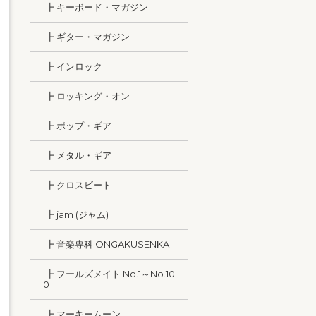
┣ キーボード・マガジン
┣ ギター・マガジン
┣ インロック
┣ ロッキング・オン
┣ ポップ・ギア
┣ メタル・ギア
┣ クロスビート
┣ jam (ジャム)
┣ 音楽専科 ONGAKUSENKA
┣ フールズメイト No.1～No.10
0
┣ マーキームーン