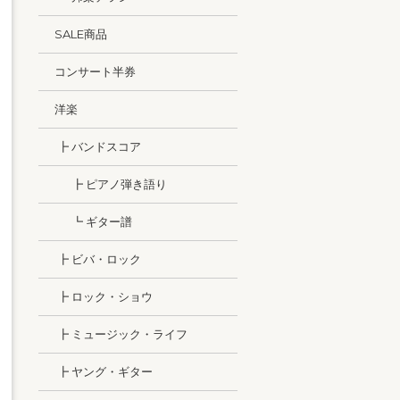
SALE商品
コンサート半券
洋楽
┣ バンドスコア
┣ ピアノ弾き語り
┗ ギター譜
┣ ビバ・ロック
┣ ロック・ショウ
┣ ミュージック・ライフ
┣ ヤング・ギター