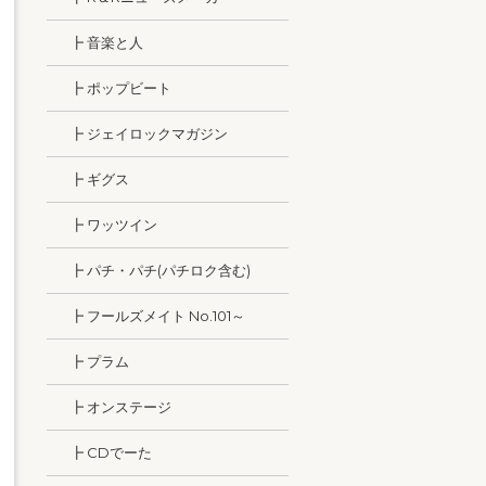
┣ 音楽と人
┣ ポップビート
┣ ジェイロックマガジン
┣ ギグス
┣ ワッツイン
┣ パチ・パチ(パチロク含む)
┣ フールズメイト No.101～
┣ プラム
┣ オンステージ
┣ CDでーた