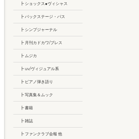
┣ ショックス●ヴィシャス
┣ バックステージ・パス
┣ シンプジャーナル
┣ 月刊カドカワ/ブレス
┣ ムジカ
┣ uv/ヴィジュアル系
┣ ピアノ弾き語り
┣ 写真集＆ムック
┣ 書籍
┣ 雑誌
┣ ファンクラブ会報 他