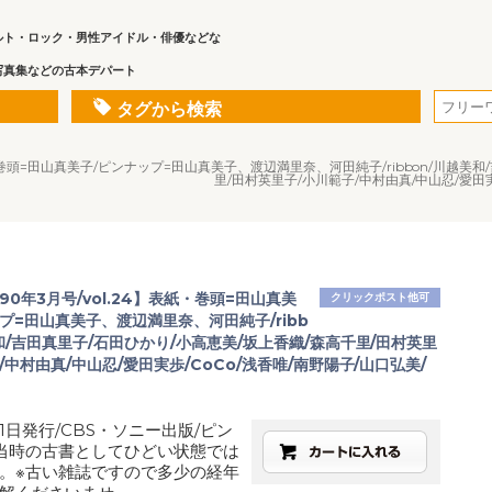
ルト・ロック・男性アイドル・俳優などな
写真集などの古本デパート
タグから検索
4】表紙・巻頭=田山真美子/ピンナップ=田山真美子、渡辺満里奈、河田純子/ribbon/川越
里/田村英里子/小川範子/中村由真/中山忍/愛田実
1990年3月号/vol.24】表紙・巻頭=田山真美
クリックポスト他可
プ=田山真美子、渡辺満里奈、河田純子/ribb
和/吉田真里子/石田ひかり/小高恵美/坂上香織/森高千里/田村英里
/中村由真/中山忍/愛田実歩/CoCo/浅香唯/南野陽子/山口弘美/
月1日発行/CBS・ソニー出版/ピン
当時の古書としてひどい状態では
。※古い雑誌ですので多少の経年