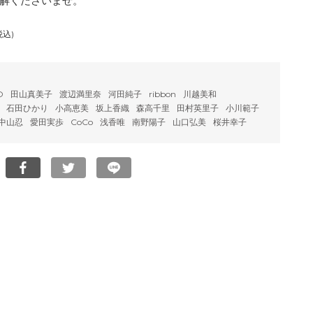
解くださいませ。
税込)
O
田山真美子
渡辺満里奈
河田純子
ribbon
川越美和
石田ひかり
小高恵美
坂上香織
森高千里
田村英里子
小川範子
中山忍
愛田実歩
CoCo
浅香唯
南野陽子
山口弘美
桜井幸子