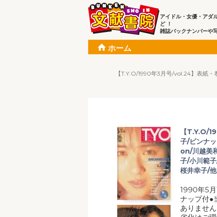
アイドル・女優・アダ
ど ！
雑誌バックナンバーや
ホーム
【T.Y.O/1990年3月号/vol.2
【T.Y.O/
子/ピンナッ
on/川越美
子/小川範子
桜井幸子/他
1990年5
ナップ付●
ありません