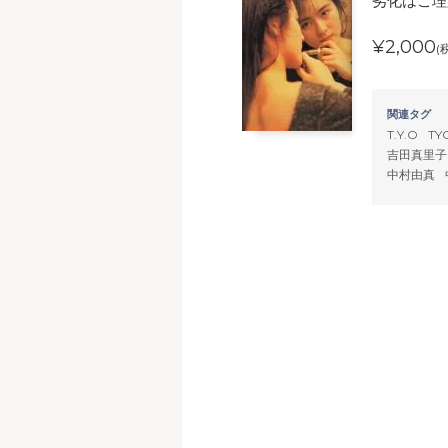
劣化はご理
¥2,000
(
関連タグ
T.Y.O
TY
吉田真里子
中村由真