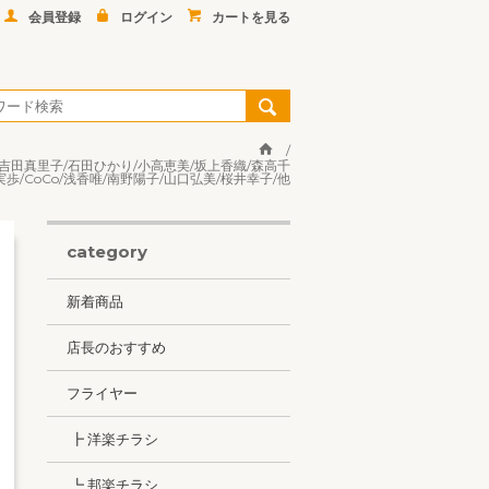
会員登録
ログイン
カートを見る
美和/吉田真里子/石田ひかり/小高恵美/坂上香織/森高千
歩/CoCo/浅香唯/南野陽子/山口弘美/桜井幸子/他
category
新着商品
店長のおすすめ
フライヤー
┣ 洋楽チラシ
┗ 邦楽チラシ