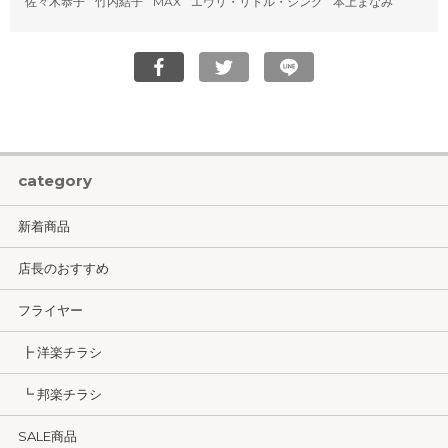
佐々木恭子
竹内結子
MAX
エヴリ・リトル・シング
本上まなみ
category
新着商品
店長のおすすめ
フライヤー
┣ 洋楽チラシ
┗ 邦楽チラシ
SALE商品