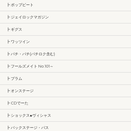
┣ ポップビート
┣ ジェイロックマガジン
┣ ギグス
┣ ワッツイン
┣ パチ・パチ(パチロク含む)
┣ フールズメイト No.101～
┣ プラム
┣ オンステージ
┣ CDでーた
┣ ショックス●ヴィシャス
┣ バックステージ・パス