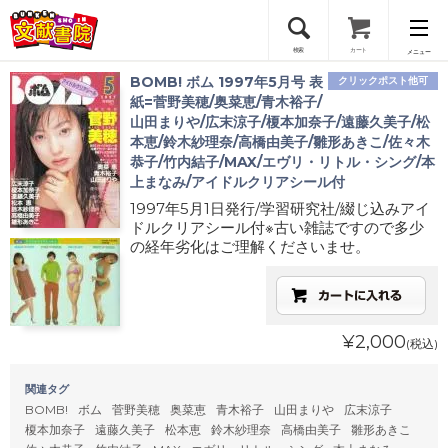
検索
カート
メニュー
BOMB! ボム 1997年5月号 表
クリックポスト他可
会員登録
紙=菅野美穂/奥菜恵/青木裕子/
山田まりや/広末涼子/榎本加奈子/遠藤久美子/松
本恵/鈴木紗理奈/高橋由美子/雛形あきこ/佐々木
ログイン
恭子/竹内結子/MAX/エヴリ・リトル・シング/本
上まなみ/アイドルクリアシール付
1997年5月1日発行/学習研究社/綴じ込みアイ
ドルクリアシール付※古い雑誌ですので多少
の経年劣化はご理解くださいませ。
¥2,000
(税込)
関連タグ
BOMB!
ボム
菅野美穂
奥菜恵
青木裕子
山田まりや
広末涼子
榎本加奈子
遠藤久美子
松本恵
鈴木紗理奈
高橋由美子
雛形あきこ