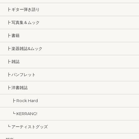
┣ ギター弾き語り
┣ 写真集＆ムック
┣ 書籍
┣ 楽器雑誌&ムック
┣ 雑誌
┣ パンフレット
┣ 洋書雑誌
┣ Rock Hard
┗ KERRANG!
┗ アーティストグッズ