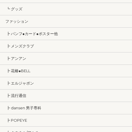
┗ グッズ
ファッション
┣ パンフ●カード●ポスター他
┣ メンズクラブ
┣ アンアン
┣ 花椿●BELL
┣ エルジャポン
┣ 流行通信
┣ dansen 男子専科
┣ POPEYE