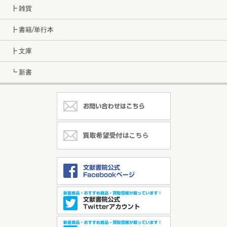
┣ 雑貨
┣ 書籍/単行本
┣ 文庫
┗ 新書