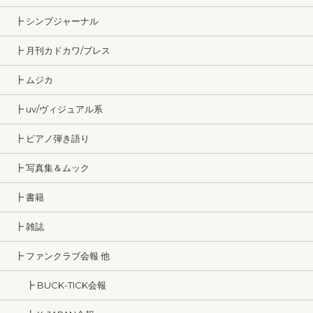
┣ シンプジャーナル
┣ 月刊カドカワ/ブレス
┣ ムジカ
┣ uv/ヴィジュアル系
┣ ピアノ弾き語り
┣ 写真集＆ムック
┣ 書籍
┣ 雑誌
┣ ファンクラブ会報 他
┣ BUCK-TICK会報