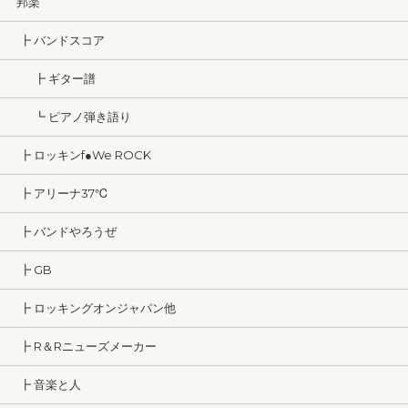
邦楽
┣ バンドスコア
┣ ギター譜
┗ ピアノ弾き語り
┣ ロッキンf●We ROCK
┣ アリーナ37℃
┣ バンドやろうぜ
┣ GB
┣ ロッキングオンジャパン他
┣ R＆Rニューズメーカー
┣ 音楽と人