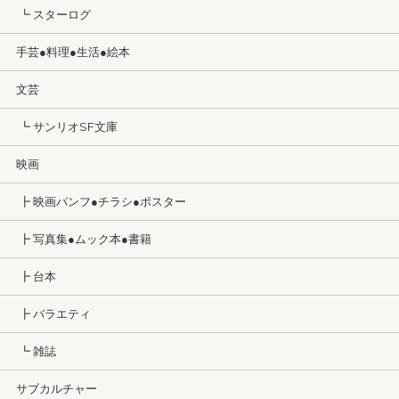
┗ スターログ
手芸●料理●生活●絵本
文芸
┗ サンリオSF文庫
映画
┣ 映画パンフ●チラシ●ポスター
┣ 写真集●ムック本●書籍
┣ 台本
┣ バラエティ
┗ 雑誌
サブカルチャー