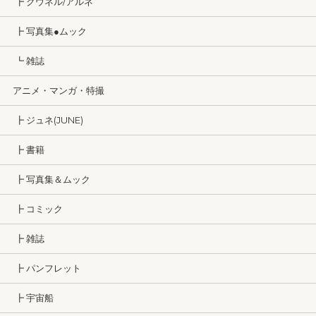
┣ クウネル/アルネ
┣ 写真集●ムック
┗ 雑誌
アニメ・マンガ・特撮
┣ ジュネ(JUNE)
┣ 書籍
┣ 写真集＆ムック
┣ コミック
┣ 雑誌
┣ パンフレット
┣ 宇宙船