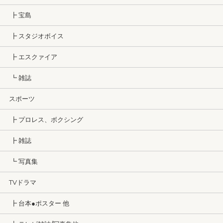
┣ 宝島
┣ スタジオボイス
┣ エスクァイア
┗ 雑誌
スポーツ
┣ プロレス、ボクシング
┣ 雑誌
┗ 写真集
TVドラマ
┣ 台本●ポスター 他