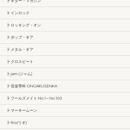
┣ ギター・マガジン
┣ インロック
┣ ロッキング・オン
┣ ポップ・ギア
┣ メタル・ギア
┣ クロスビート
┣ jam (ジャム)
┣ 音楽専科 ONGAKUSENKA
┣ フールズメイト No.1～No.100
┣ マーキームーン
┣ Rio(リオ)