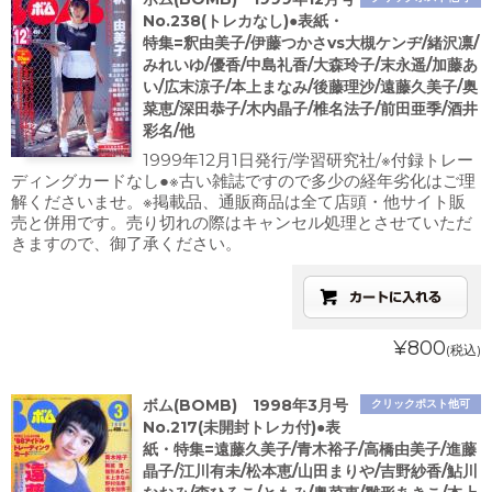
No.238(トレカなし)●表紙・
特集=釈由美子/伊藤つかさvs大槻ケンヂ/緒沢凛/
みれいゆ/優香/中島礼香/大森玲子/末永遥/加藤あ
い/広末涼子/本上まなみ/後藤理沙/遠藤久美子/奥
菜恵/深田恭子/木内晶子/椎名法子/前田亜季/酒井
彩名/他
1999年12月1日発行/学習研究社/※付録トレー
ディングカードなし●※古い雑誌ですので多少の経年劣化はご理
解くださいませ。※掲載品、通販商品は全て店頭・他サイト販
売と併用です。売り切れの際はキャンセル処理とさせていただ
きますので、御了承ください。
¥800
(税込)
ボム(BOMB) 1998年3月号
クリックポスト他可
No.217(未開封トレカ付)●表
紙・特集=遠藤久美子/青木裕子/高橋由美子/進藤
晶子/江川有未/松本恵/山田まりや/吉野紗香/鮎川