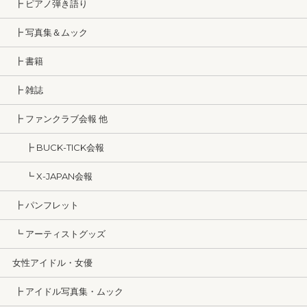
┣ ピアノ弾き語り
┣ 写真集＆ムック
┣ 書籍
┣ 雑誌
┣ ファンクラブ会報 他
┣ BUCK-TICK会報
┗ X-JAPAN会報
┣ パンフレット
┗ アーティストグッズ
女性アイドル・女優
┣ アイドル写真集・ムック