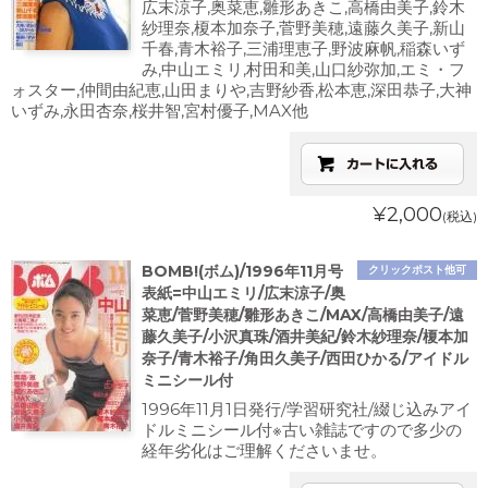
広末涼子,奥菜恵,雛形あきこ,高橋由美子,鈴木
紗理奈,榎本加奈子,菅野美穂,遠藤久美子,新山
千春,青木裕子,三浦理恵子,野波麻帆,稲森いず
み,中山エミリ,村田和美,山口紗弥加,エミ・フ
ォスター,仲間由紀恵,山田まりや,吉野紗香,松本恵,深田恭子,大神
いずみ,永田杏奈,桜井智,宮村優子,MAX他
¥2,000
(税込)
BOMB!(ボム)/1996年11月号
クリックポスト他可
表紙=中山エミリ/広末涼子/奥
菜恵/菅野美穂/雛形あきこ/MAX/高橋由美子/遠
藤久美子/小沢真珠/酒井美紀/鈴木紗理奈/榎本加
奈子/青木裕子/角田久美子/西田ひかる/アイドル
ミニシール付
1996年11月1日発行/学習研究社/綴じ込みアイ
ドルミニシール付※古い雑誌ですので多少の
経年劣化はご理解くださいませ。