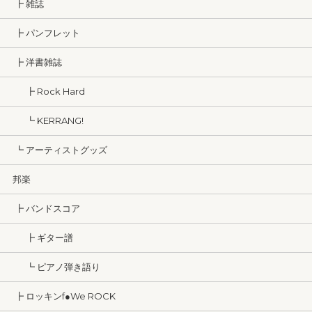
┣ 雑誌
┣ パンフレット
┣ 洋書雑誌
┣ Rock Hard
┗ KERRANG!
┗ アーティストグッズ
邦楽
┣ バンドスコア
┣ ギター譜
┗ ピアノ弾き語り
┣ ロッキンf●We ROCK