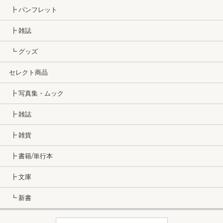
┣ パンフレット
┣ 雑誌
┗ グッズ
セレクト商品
┣ 写真集・ムック
┣ 雑誌
┣ 雑貨
┣ 書籍/単行本
┣ 文庫
┗ 新書