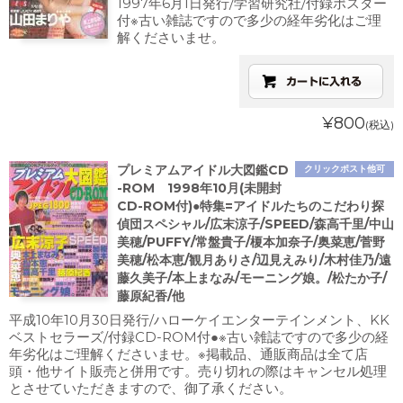
1997年6月1日発行/学習研究社/付録ポスター
付※古い雑誌ですので多少の経年劣化はご理
解くださいませ。
¥800
(税込)
プレミアムアイドル大図鑑CD
クリックポスト他可
-ROM 1998年10月(未開封
CD-ROM付)●特集=アイドルたちのこだわり探
偵団スペシャル/広末涼子/SPEED/森高千里/中山
美穂/PUFFY/常盤貴子/榎本加奈子/奥菜恵/菅野
美穂/松本恵/観月ありさ/辺見えみり/木村佳乃/遠
藤久美子/本上まなみ/モーニング娘。/松たか子/
藤原紀香/他
平成10年10月30日発行/ハローケイエンターテインメント、KK
ベストセラーズ/付録CD-ROM付●※古い雑誌ですので多少の経
年劣化はご理解くださいませ。※掲載品、通販商品は全て店
頭・他サイト販売と併用です。売り切れの際はキャンセル処理
とさせていただきますので、御了承ください。