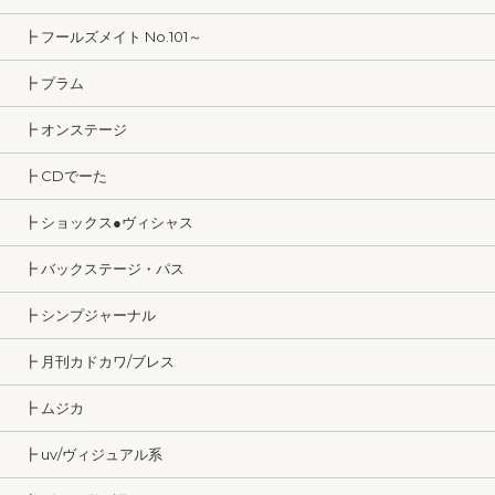
┣ フールズメイト No.101～
┣ プラム
┣ オンステージ
┣ CDでーた
┣ ショックス●ヴィシャス
┣ バックステージ・パス
┣ シンプジャーナル
┣ 月刊カドカワ/ブレス
┣ ムジカ
┣ uv/ヴィジュアル系