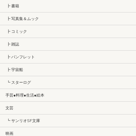
┣ 書籍
┣ 写真集＆ムック
┣ コミック
┣ 雑誌
┣ パンフレット
┣ 宇宙船
┗ スターログ
手芸●料理●生活●絵本
文芸
┗ サンリオSF文庫
映画