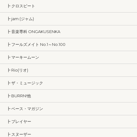
┣ クロスビート
┣ jam (ジャム)
┣ 音楽専科 ONGAKUSENKA
┣ フールズメイト No.1～No.100
┣ マーキームーン
┣ Rio(リオ)
┣ ザ・ミュージック
┣ BURRN!他
┣ ベース・マガジン
┣ プレイヤー
┣ スヌーザー