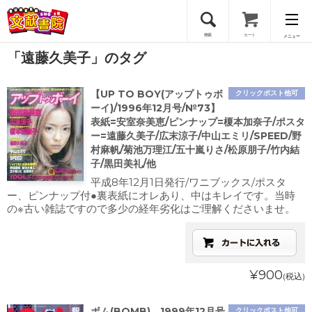
検索
カート
メニュー
「遠藤久美子」のタグ
会員登録
【UP TO BOY(アップトゥボ
クリックポスト他可
ログイン
ーイ)/1996年12月号/№73】
表紙=安室奈美恵/ピンナップ=榎本加奈子/ポスタ
ー=遠藤久美子/広末涼子/中山エミリ/SPEED/野
村麻帆/菊池万理江/五十嵐りさ/松原朋子/竹内結
子/黒田美礼/他
平成8年12月1日発行/ワニブックス/ポスタ
ー、ピンナップ付●裏表紙にオレあり、中はキレイです。当時
の※古い雑誌ですので多少の経年劣化はご理解くださいませ。
¥900
(税込)
ボム(BOMB) 1999年12月号
クリックポスト他可