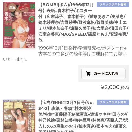
【BOMB!(ボム)/1996年12月
クリックポスト他可
号】表紙=青木裕子/ポスター
付（広末涼子、青木裕子）/雛形あきこ/奥菜恵/
鈴木紗理奈/吉野紗香/野波麻帆/菅野美穂/中山エ
ミリ/榎本加奈子/遠藤久美子/知念里奈/濱田典子/
安室奈美恵/MAX/SPEED/篠原ともえ/安達祐実/
他
1996年12月1日発行/学習研究社/ポスター付※
古本なので多少の経年等はご理解にてお願い
いたします。
¥2,000
(税込)
【宝島/1996年2月7日号/No.
クリックポスト他可
340】表紙・巻頭=桂木亜沙
美/特集=斎藤陽子秘蔵写真●渡瀬マキ/神田うの//
神乃毬絵/栗林知美/桜井亜弓/林美恵/斉藤志乃/沢
入しのぶ/麻生かおり/柚木真奈/松本ちえ/遠藤久