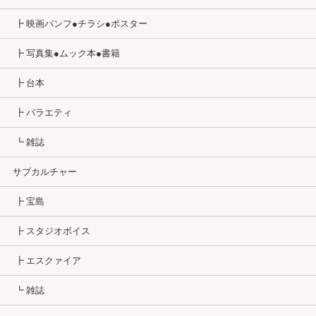
┣ 映画パンフ●チラシ●ポスター
┣ 写真集●ムック本●書籍
┣ 台本
┣ バラエティ
┗ 雑誌
サブカルチャー
┣ 宝島
┣ スタジオボイス
┣ エスクァイア
┗ 雑誌