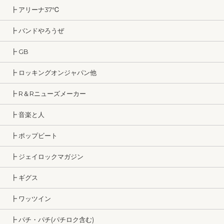
┣ アリーナ37℃
┣ バンドやろうぜ
┣ GB
┣ ロッキングオンジャパン他
┣ R＆Rニューズメーカー
┣ 音楽と人
┣ ポップビート
┣ ジェイロックマガジン
┣ ギグス
┣ ワッツイン
┣ パチ・パチ(パチロク含む)