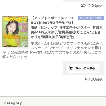
¥2,000
(税込)
【アップトゥボーイ(UP TO
クリックポスト他可
BOY)/1997年2月号/№75】
表紙・ピンナップ=榎本加奈子/ポスター=村田和
美/MAX/広末涼子/菅野美穂/京野ことみ/ともさ
かりえ/遠藤久美子/奥菜恵/他
平成9年2月1日発行/ワニブックス/綴じ込みポ
スター、ピンナップ、オリジナルテレカ銀は
がし(発売当時物)付●※古い雑誌ですので多少の経年劣化はご理
解くださいませ。
¥700
(税込)
category