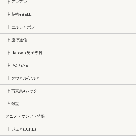
┣ アンアン
┣ 花椿●BELL
┣ エルジャポン
┣ 流行通信
┣ dansen 男子専科
┣ POPEYE
┣ クウネル/アルネ
┣ 写真集●ムック
┗ 雑誌
アニメ・マンガ・特撮
┣ ジュネ(JUNE)