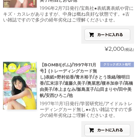
美子/村西とおる/他
1996年2月7日発行/宝島社●表紙裏表紙や背に
キズ・カスレがありますが、中身は概ね良好な状態です。※古
い雑誌ですので多少の経年劣化はご理解くださいませ。
¥2,000
(税込)
【BOMB!(ボム)/1997年11月
クリックポスト他可
号】(トレーディングカード無
し)表紙=野村佑香/青木裕子/さとう珠緒/柳明日
香/広末涼子/遠藤久美子/奥菜恵/榎本加奈子/高橋
由美子/本上まなみ/飯島直子/山田まりや/田中美
帆/安西ひろこ/他
1997年11月1日発行/学習研究社/アイドルトレ
ーディングカード無し●※古い雑誌ですので多
少の経年劣化はご理解くださいませ。