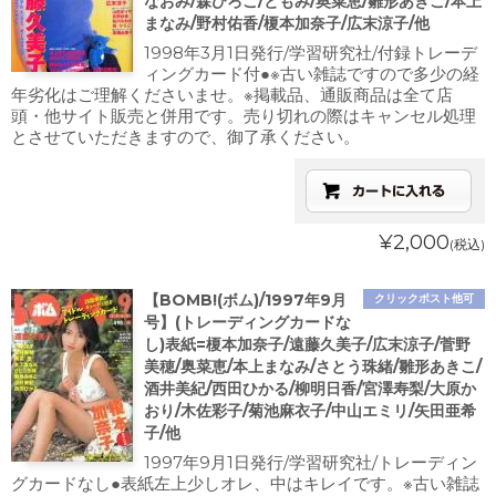
なおみ/森ひろこ/ともみ/奥菜恵/雛形あきこ/本上
まなみ/野村佑香/榎本加奈子/広末涼子/他
1998年3月1日発行/学習研究社/付録トレーデ
ィングカード付●※古い雑誌ですので多少の経
年劣化はご理解くださいませ。※掲載品、通販商品は全て店
頭・他サイト販売と併用です。売り切れの際はキャンセル処理
とさせていただきますので、御了承ください。
¥2,000
(税込)
【BOMB!(ボム)/1997年9月
クリックポスト他可
号】(トレーディングカードな
し)表紙=榎本加奈子/遠藤久美子/広末涼子/菅野
美穂/奥菜恵/本上まなみ/さとう珠緒/雛形あきこ/
酒井美紀/西田ひかる/柳明日香/宮澤寿梨/大原か
おり/木佐彩子/菊池麻衣子/中山エミリ/矢田亜希
子/他
1997年9月1日発行/学習研究社/トレーディン
グカードなし●表紙左上少しオレ、中はキレイです。※古い雑誌