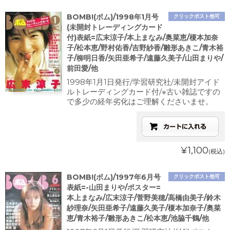
BOMB!(ボム)/1998年1月号
クリックポスト他可
(未開封トレーディングカード
付)表紙=広末涼子/本上まなみ/奥菜恵/榎本加奈
子/松本恵/野村佑香/吉野紗香/雛形あきこ/青木裕
子/柳明日香/矢田亜希子/遠藤久美子/山田まりや/
前田愛/他
1998年1月1日発行/学習研究社/未開封アイド
ルトレーディングカード付/※古い雑誌ですの
で多少の経年劣化はご理解くださいませ。
¥1,100
(税込)
BOMB!(ボム)/1997年6月号
クリックポスト他可
表紙=-山田まりや/ポスター=
本上まなみ/広末涼子/菅野美穂/高橋由美子/鈴木
紗理奈/矢田亜希子/遠藤久美子/榎本加奈子/奥菜
恵/青木裕子/雛形あきこ/松本恵/池脇千鶴/他