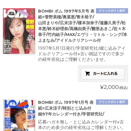
BOMB! ボム 1997年5月号 表
クリックポスト他可
紙=菅野美穂/奥菜恵/青木裕子/
山田まりや/広末涼子/榎本加奈子/遠藤久美子/松
本恵/鈴木紗理奈/高橋由美子/雛形あきこ/佐々木
恭子/竹内結子/MAX/エヴリ・リトル・シング/本
上まなみ/アイドルクリアシール付
1997年5月1日発行/学習研究社/綴じ込みアイ
ドルクリアシール付※古い雑誌ですので多少
の経年劣化はご理解くださいませ。
¥2,000
(税込)
BOMB! ボム 1997年1月号 表
クリックポスト他可
紙=広末涼子/特別とじ込み付
録97年カレンダー付き/学習研究社/
応募ハガキ無し・とじ込みカレンダー付※古
本のため多少の経年劣化はご理解ください。