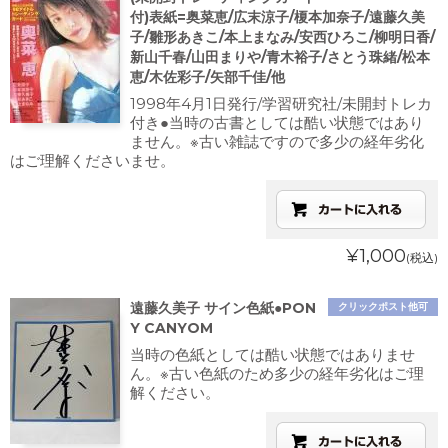
付)表紙=奥菜恵/広末涼子/榎本加奈子/遠藤久美
子/雛形あきこ/本上まなみ/安西ひろこ/柳明日香/
新山千春/山田まりや/青木裕子/さとう珠緒/松本
恵/木佐彩子/矢部千佳/他
1998年4月1日発行/学習研究社/未開封トレカ
付き●当時の古書としては酷い状態ではあり
ません。※古い雑誌ですので多少の経年劣化
はご理解くださいませ。
¥1,000
(税込)
遠藤久美子 サイン色紙●PON
クリックポスト他可
Y CANYOM
当時の色紙としては酷い状態ではありませ
ん。※古い色紙のため多少の経年劣化はご理
解ください。