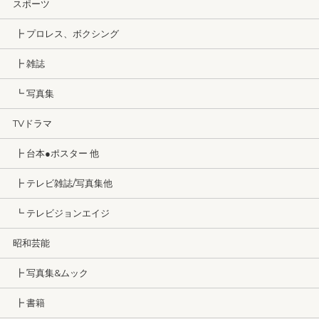
スポーツ
┣ プロレス、ボクシング
┣ 雑誌
┗ 写真集
TVドラマ
┣ 台本●ポスター 他
┣ テレビ雑誌/写真集他
┗ テレビジョンエイジ
昭和芸能
┣ 写真集&ムック
┣ 書籍