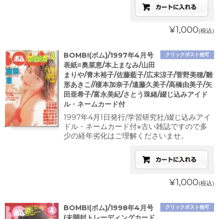
¥1,000
(税込)
BOMB!(ボム)/1997年4月号
クリックポスト他可
表紙=奥菜恵/本上まなみ/山田
まりや/青木裕子/佐藤藍子/広末涼子/菅野美穂/雛
形あきこ//榎本加奈子/遠藤久美子/高橋由美子/矢
田亜希子/富永美紀/さとう珠緒/綴じ込みアイド
ル・ネームカード付
1997年4月1日発行/学習研究社/綴じ込みアイ
ドル・ネームカード付※古い雑誌ですので多
少の経年劣化はご理解くださいませ。
¥1,000
(税込)
BOMB!(ボム)/1998年4月号
クリックポスト他可
(未開封トレーディングカード