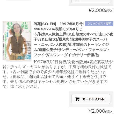
¥2,000
(税込)
装苑(SO-EN) 1997年8月号I
クリックポスト他可
ssue.52-8●表紙モデル=りょ
う/特集=人気急上昇!!丸山敬太のすべて(山口小夜
子vs丸山敬太)/横尾忠則(堀井美智子のスーパ
ー・ニッポン人図鑑)/山本耀司のトーキングジ
ム/遠藤久美子/サンディー/ベン・フォールズ・
ファイヴ/スワン・ダイヴ/テリー伊藤/他
1997年8月1日発行/文化出版局●表紙裏表紙や
背に少々キズ・カスレがありますが、中身は概ね良好な状態で
す。※古い雑誌ですので多少の経年劣化はご理解くださいま
せ。※掲載品、通販商品は全て店頭・他サイト販売と併用で
す。売り切れの際はキャンセル処理とさせていただきますの
で、御了承ください。
¥2,000
(税込)