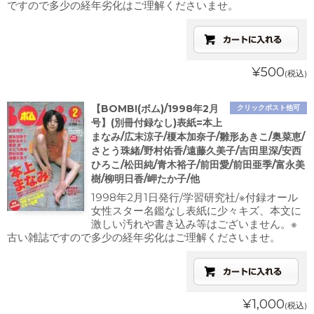
ですので多少の経年劣化はご理解くださいませ。
¥500
(税込)
【BOMB!(ボム)/1998年2月
クリックポスト他可
号】(別冊付録なし)表紙=本上
まなみ/広末涼子/榎本加奈子/雛形あきこ/奥菜恵/
さとう珠緒/野村佑香/遠藤久美子/吉田里深/安西
ひろこ/松田純/青木裕子/前田愛/前田亜季/富永美
樹/柳明日香/岬たか子/他
1998年2月1日発行/学習研究社/※付録オール
女性スター名鑑なし表紙に少々キズ、本文に
激しい汚れや書き込み等はございません。※
古い雑誌ですので多少の経年劣化はご理解くださいませ。
¥1,000
(税込)