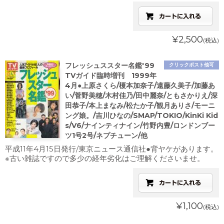
¥2,500
(税込)
フレッシュススター名鑑'99
クリックポスト他可
TVガイド臨時増刊 1999年
4月●上原さくら/榎本加奈子/遠藤久美子/加藤あ
い/菅野美穂/木村佳乃/田中麗奈/ともさかりえ/深
田恭子/本上まなみ/松たか子/観月ありさ/モーニ
ング娘。/吉川ひなの/SMAP/TOKIO/KinKi Kid
s/V6/ナインティナイン/竹野内豊/ロンドンブー
ツ1号2号/ネプチューン/他
平成11年4月15日発行/東京ニュース通信社●背ヤケがあります。
※古い雑誌ですので多少の経年劣化はご理解くださいませ。
¥1,100
(税込)