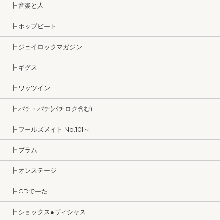
┣ 音楽と人
┣ ポップビート
┣ ジェイロックマガジン
┣ ギグス
┣ ワッツイン
┣ パチ・パチ(パチロク含む)
┣ フールズメイト No.101～
┣ プラム
┣ オンステージ
┣ CDでーた
┣ ショックス●ヴィシャス