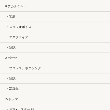
サブカルチャー
┣ 宝島
┣ スタジオボイス
┣ エスクァイア
┗ 雑誌
スポーツ
┣ プロレス、ボクシング
┣ 雑誌
┗ 写真集
TVドラマ
┣ 台本●ポスター 他