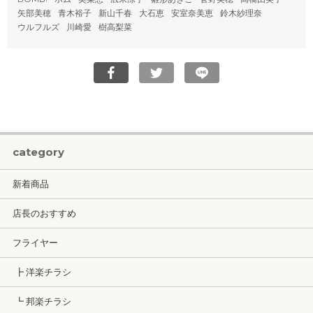
矢部美穂
青木裕子
新山千春
大石恵
安室奈美恵
鈴木紗理奈
ウルフルズ
川崎愛
樹高梨菜
category
新着商品
店長のおすすめ
フライヤー
┣ 洋楽チラシ
┗ 邦楽チラシ