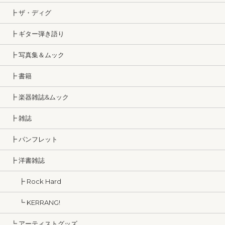
┣ ザ・ディグ
┣ ギター弾き語り
┣ 写真集＆ムック
┣ 書籍
┣ 楽器雑誌&ムック
┣ 雑誌
┣ パンフレット
┣ 洋書雑誌
┣ Rock Hard
┗ KERRANG!
┗ アーティストグッズ