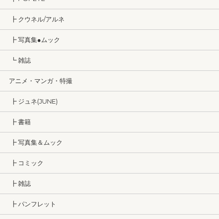
┣ クウネル/アルネ
┣ 写真集●ムック
┗ 雑誌
アニメ・マンガ・特撮
┣ ジュネ(JUNE)
┣ 書籍
┣ 写真集＆ムック
┣ コミック
┣ 雑誌
┣ パンフレット