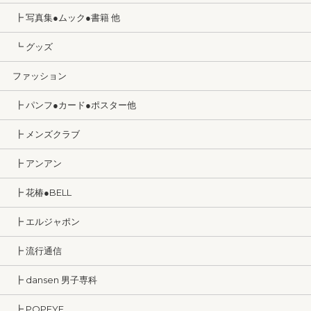
┣ 写真集●ムック●書籍 他
┗ グッズ
ファッション
┣ パンフ●カード●ポスター他
┣ メンズクラブ
┣ アンアン
┣ 花椿●BELL
┣ エルジャポン
┣ 流行通信
┣ dansen 男子専科
┣ POPEYE