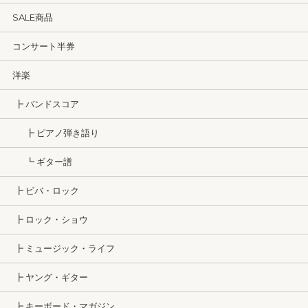
SALE商品
コンサート半券
洋楽
┣ バンドスコア
┣ ピアノ弾き語り
┗ ギター譜
┣ ビバ・ロック
┣ ロック・ショウ
┣ ミュージック・ライフ
┣ ヤング・ギター
┣ キーボード・マガジン