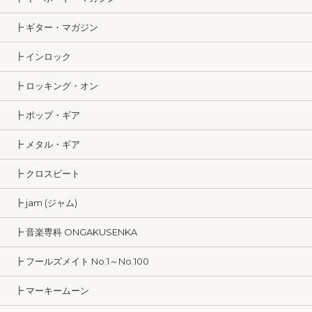
┣ ギター・マガジン
┣ インロック
┣ ロッキング・オン
┣ ポップ・ギア
┣ メタル・ギア
┣ クロスビート
┣ jam (ジャム)
┣ 音楽専科 ONGAKUSENKA
┣ フールズメイト No.1～No.100
┣ マーキームーン