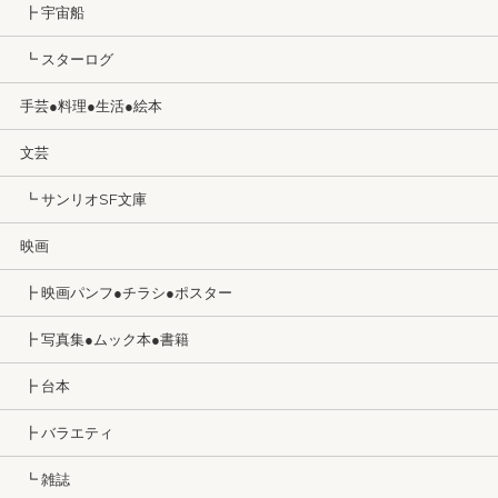
┣ 宇宙船
┗ スターログ
手芸●料理●生活●絵本
文芸
┗ サンリオSF文庫
映画
┣ 映画パンフ●チラシ●ポスター
┣ 写真集●ムック本●書籍
┣ 台本
┣ バラエティ
┗ 雑誌