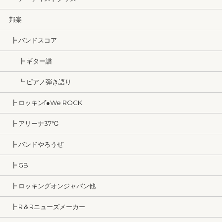
邦楽
┣ バンドスコア
┣ ギター譜
┗ ピアノ弾き語り
┣ ロッキンf●We ROCK
┣ アリーナ37℃
┣ バンドやろうぜ
┣ GB
┣ ロッキングオンジャパン他
┣ R＆Rニューズメーカー