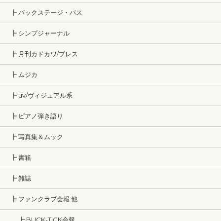
┣ バックステージ・パス
┣ シンプジャーナル
┣ 月刊カドカワ/ブレス
┣ ムジカ
┣ uv/ヴィジュアル系
┣ ピアノ弾き語り
┣ 写真集＆ムック
┣ 書籍
┣ 雑誌
┣ ファンクラブ会報 他
┣ BUCK-TICK会報