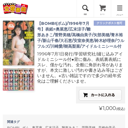
検索
カート
メニュー
【BOMB!(ボム)/1996年7月
クリックポスト他可
会員登録
号】表紙=奥菜恵/広末涼子/雛
形あきこ/菅野美穂/高橋由美子/矢部美穂/青木裕
子/新山千春/大石恵/安室奈美恵/鈴木紗理奈/ウル
ログイン
フルズ/川崎愛/樹高梨菜/アイドルミニシール付
1996年7月1日発行/学習研究社/綴じ込みアイ
ドルミニシール付●背に傷み、表紙裏表紙に
スレ、僅かな汚れ、全般に角折れ等がありま
すが、本文に激しい汚れや書き込み等はござ
いません。※古い雑誌ですので多少の経年劣
化はご理解くださいませ。
¥1,000
(税込)
関連タグ
BOMB!
ボム
奥菜恵
広末涼子
雛形あきこ
菅野美穂
高橋由美子