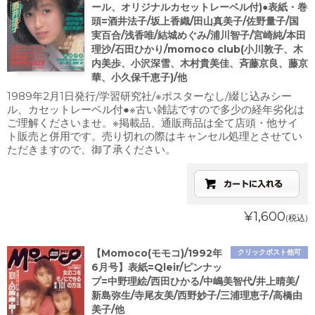
ール、オリジナルカセットレーベル付)●表紙・巻
頭=酒井法子/坂上香織/田山真美子/佐野量子/国
実百合/浅香唯/結城めぐみ/浦川智子/宮崎純/本田
理沙/石田ひかり/momoco club(小川敦子、木
内美歩、小沢深雪、木村貴美佳、斉藤京良、藤京
華、小久保千恵子)/他
1989年2月1日発行/学習研究社/※ポスターなし/綴じ込みシー
ル、カセットレーベル付●※古い雑誌ですので多少の経年劣化は
ご理解くださいませ。※掲載品、通販商品は全て店頭・他サイ
ト販売と併用です。売り切れの際はキャンセル処理とさせてい
ただきますので、御了承ください。
¥1,600
(税込)
【Momoco(モモコ)/1992年
クリックポスト他可
6月号】表紙=Qleir/ピンナッ
プ=中野理絵/西田ひかる/中嶋美智代/井上晴美/
新島弥生/寺尾友美/西野妙子/三浦理恵子/高橋由
美子/他