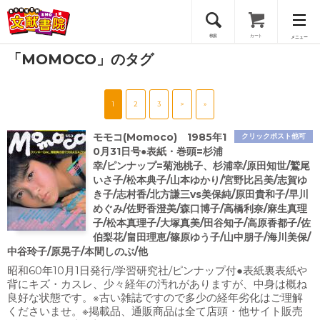
検索
カート
メニュー
「MOMOCO」のタグ
会員登録
1
2
3
>
»
ログイン
モモコ(Momoco) 1985年1
クリックポスト他可
0月31日号●表紙・巻頭=杉浦
幸/ピンナップ=菊池桃子、杉浦幸/原田知世/鷲尾
いさ子/松本典子/山本ゆかり/宮野比呂美/志賀ゆ
き子/志村香/北方謙三vs美保純/原田貴和子/早川
めぐみ/佐野香澄美/森口博子/高橋利奈/麻生真理
子/松本真理子/大塚真美/田谷知子/高原香都子/佐
伯梨花/畠田理恵/篠原ゆう子/山中朋子/海川美保/
中谷玲子/原晃子/本間しのぶ/他
昭和60年10月1日発行/学習研究社/ピンナップ付●表紙裏表紙や
背にキズ・カスレ、少々経年の汚れがありますが、中身は概ね
良好な状態です。※古い雑誌ですので多少の経年劣化はご理解
くださいませ。※掲載品、通販商品は全て店頭・他サイト販売