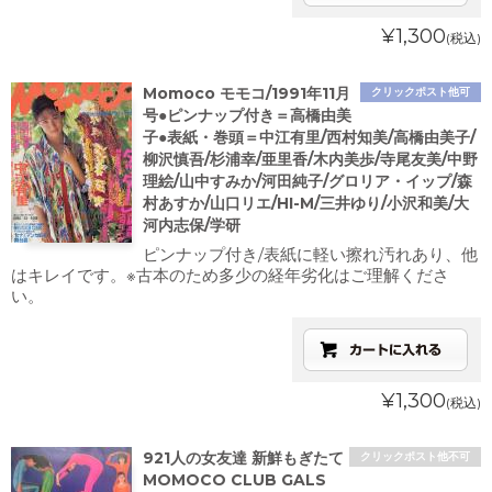
¥1,300
(税込)
Momoco モモコ/1991年11月
クリックポスト他可
号●ピンナップ付き＝高橋由美
子●表紙・巻頭＝中江有里/西村知美/高橋由美子/
柳沢慎吾/杉浦幸/亜里香/木内美歩/寺尾友美/中野
理絵/山中すみか/河田純子/グロリア・イップ/森
村あすか/山口リエ/HI-M/三井ゆり/小沢和美/大
河内志保/学研
ピンナップ付き/表紙に軽い擦れ汚れあり、他
はキレイです。※古本のため多少の経年劣化はご理解くださ
い。
¥1,300
(税込)
921人の女友達 新鮮もぎたて
クリックポスト他不可
MOMOCO CLUB GALS