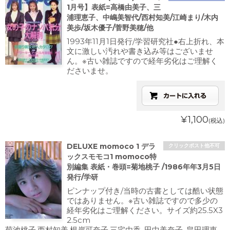
1月号】表紙=高橋由美子、三
浦理恵子、中嶋美智代/西村知美/江崎まり/木内
美歩/坂木優子/菅野美穂/他
1993年11月1日発行/学習研究社●右上折れ、本
文に激しい汚れや書き込み等はございませ
ん。※古い雑誌ですので経年劣化はご理解く
ださいませ。
¥1,100
(税込)
DELUXE momoco 1 デラ
クリックポスト他不可
ックスモモコ1 momoco特
別編集 表紙・巻頭=菊地桃子 /1986年年3月5日
発行/学研
ピンナップ付き/当時の古書としては酷い状態
ではありません。※古い雑誌ですので多少の
経年劣化はご理解ください。サイズ約25.5X3
2.5cm
菊池桃子,西村知美,根岸可奈子,三宅由香 ,田中美奈子, 畠田理恵 ,