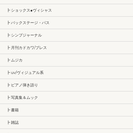
┣ ショックス●ヴィシャス
┣ バックステージ・パス
┣ シンプジャーナル
┣ 月刊カドカワ/ブレス
┣ ムジカ
┣ uv/ヴィジュアル系
┣ ピアノ弾き語り
┣ 写真集＆ムック
┣ 書籍
┣ 雑誌