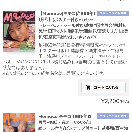
【Momoco(モモコ)/1988年1
クリックポスト他可
1月号】(ポスター付き●カセッ
トレーベル・シール付き/表紙=国実百合/西村知
美/本田理沙/小川範子/大西結花/宮沢りえ/川越美
和/石原真理絵/かわいさとみ/他
昭和63年11月1日発行/学習研究社/※ジャンボ
ポスター付き(工藤静香・酒井法子・生稲晃
子・浅香唯)/アイドルシール、カセットレー
ベル、MOMOCO CLUB綴じ込み付●当時の古書としては酷い
状態ではありません。
※古い雑誌ですので経年劣化はご理解くださいませ。
¥2,200
(税込)
Momoco モモコ 1989年12
クリックポスト他可
月号●表紙・巻頭＝CoCo/口
絵シール付き/ピンナップ付き＝川越美和/西村知