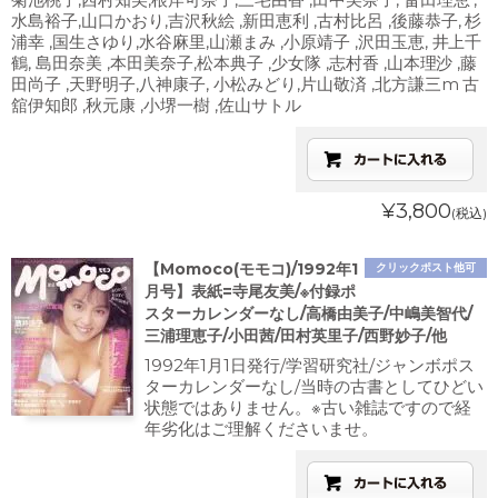
水島裕子,山口かおり,吉沢秋絵 ,新田恵利 ,古村比呂 ,後藤恭子, 杉
浦幸 ,国生さゆり,水谷麻里,山瀬まみ ,小原靖子 ,沢田玉恵, 井上千
鶴, 島田奈美 ,本田美奈子,松本典子 ,少女隊 ,志村香 ,山本理沙 ,藤
田尚子 ,天野明子,八神康子, 小松みどり,片山敬済 ,北方謙三m 古
舘伊知郎 ,秋元康 ,小堺一樹 ,佐山サトル
¥3,800
(税込)
【Momoco(モモコ)/1992年1
クリックポスト他可
月号】表紙=寺尾友美/※付録ポ
スターカレンダーなし/高橋由美子/中嶋美智代/
三浦理恵子/小田茜/田村英里子/西野妙子/他
1992年1月1日発行/学習研究社/ジャンボポス
ターカレンダーなし/当時の古書としてひどい
状態ではありません。※古い雑誌ですので経
年劣化はご理解くださいませ。