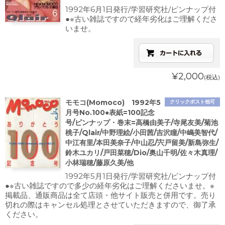
1992年6月1日発行/学習研究社/ピンナップ付
●※古い雑誌ですので経年劣化はご理解くださ
いませ。
¥2,000
(税込)
モモコ(Momoco) 1992年5
クリックポスト他可
月号No.100●表紙=100記念
号/ピンナップ・巻末=高橋由美子/寺尾友美/菊池
桃子/Qlair/中野理絵/小田茜/吉沢瞳/中嶋美智代/
中江有里/本田美奈子/中山忍/宍戸留美/新島弥生/
鈴木ユカリ/戸田菜穂/Dio/奥山千明/佐々木真理/
小林瑞穂/藤原久美/他
1992年5月1日発行/学習研究社/ピンナップ付
●※古い雑誌ですので多少の経年劣化はご理解くださいませ。※
掲載品、通販商品は全て店頭・他サイト販売と併用です。売り
切れの際はキャンセル処理とさせていただきますので、御了承
ください。