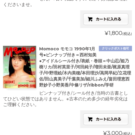
くださいませ。
¥1,800
(税込)
Momoco モモコ 1990年1月
クリックポスト他可
号●ピンナップ付き＝西村知美
●アイドルシール付き/表紙・巻頭＝中山忍/姫乃
樹リカ/田村英里子/河田純子/増田未亜/梶原真理
子/中野理絵/木内美穂/本田理沙/高岡早紀/立花理
佐/田山真美子/千葉美加/細川ふみえ/畠田理恵西
野妙子小野美香/中條リザ/ribbon/学研
ピンナップ付き/シール付き/当時の古書とし
てひどい状態ではありません。※古本のため多少の経年劣化は
ご理解ください。
¥3,000
(税込)