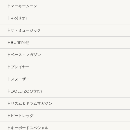
┣ マーキームーン
┣ Rio(リオ)
┣ ザ・ミュージック
┣ BURRN!他
┣ ベース・マガジン
┣ プレイヤー
┣ スヌーザー
┣ DOLL (ZOO含む)
┣ リズム＆ドラムマガジン
┣ ビートレッグ
┣ キーボードスペシャル