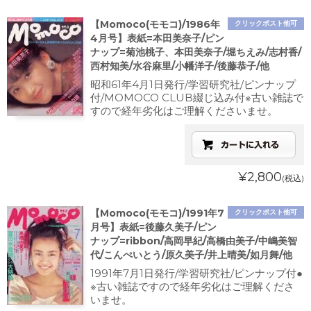
【Momoco(モモコ)/1986年
クリックポスト他可
4月号】表紙=本田美奈子/ピン
ナップ=菊池桃子、本田美奈子/堀ちえみ/志村香/
西村知美/水谷麻里/小幡洋子/後藤恭子/他
昭和61年4月1日発行/学習研究社/ピンナップ
付/MOMOCO CLUB綴じ込み付※古い雑誌で
すので経年劣化はご理解くださいませ。
¥2,800
(税込)
【Momoco(モモコ)/1991年7
クリックポスト他可
月号】表紙=後藤久美子/ピン
ナップ=ribbon/高岡早紀/高橋由美子/中嶋美智
代/こんぺいとう/原久美子/井上晴美/如月舞/他
1991年7月1日発行/学習研究社/ピンナップ付●
※古い雑誌ですので経年劣化はご理解くださ
いませ。