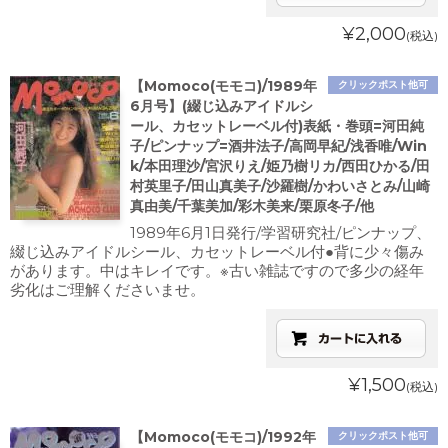
¥2,000
(税込)
【Momoco(モモコ)/1989年
クリックポスト他可
6月号】(綴じ込みアイドルシ
ール、カセットレーベル付)表紙・巻頭=河田純
子/ピンナップ=酒井法子/高岡早紀/浅香唯/Win
k/本田理沙/宮沢りえ/姫乃樹リカ/西田ひかる/田
村英里子/田山真美子/沙羅樹/かわいさとみ/山崎
真由美/千葉美加/彩木美来/栗原冬子/他
1989年6月1日発行/学習研究社/ピンナップ、
綴じ込みアイドルシール、カセットレーベル付●背に少々傷み
があります。中はキレイです。※古い雑誌ですので多少の経年
劣化はご理解くださいませ。
¥1,500
(税込)
【Momoco(モモコ)/1992年
クリックポスト他可