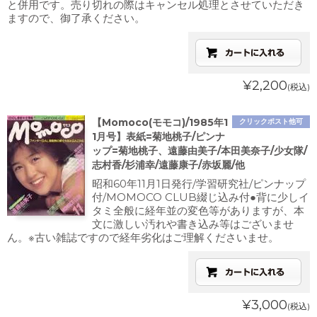
と併用です。売り切れの際はキャンセル処理とさせていただき
ますので、御了承ください。
¥2,200
(税込)
【Momoco(モモコ)/1985年1
クリックポスト他可
1月号】表紙=菊地桃子/ピンナ
ップ=菊地桃子、遠藤由美子/本田美奈子/少女隊/
志村香/杉浦幸/遠藤康子/赤坂麗/他
昭和60年11月1日発行/学習研究社/ピンナップ
付/MOMOCO CLUB綴じ込み付●背に少しイ
タミ全般に経年並の変色等がありますが、本
文に激しい汚れや書き込み等はございませ
ん。※古い雑誌ですので経年劣化はご理解くださいませ。
¥3,000
(税込)