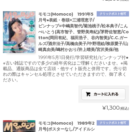
モモコ(Momoco) 1991年5
クリックポスト他可
月号●表紙・巻頭=三浦理恵子/
ピンナップ=中嶋美智代/菊池桃子/松本典子/こん
ぺいとう(高市智子、管野美寿紀)/茅野佐智恵/Co
tton(岡田有紀、福田浩子、谷内智美)/C.C.ガー
ルズ/酒井法子/高橋由美子/中野理絵/柳原愛子/山
崎真由美/嶋村かおり/井上晴美/宮沢美保/他
1991年5月1日発行/学習研究社/ピンナップ付●
※古い雑誌ですので多少の経年劣化はご理解くださいませ。※掲
載品、通販商品は全て店頭・他サイト販売と併用です。売り切
れの際はキャンセル処理とさせていただきますので、御了承く
ださい。
¥1,300
(税込)
モモコ(Momoco) 1989年2
クリックポスト他可
月号(ポスターなし/アイドルシ