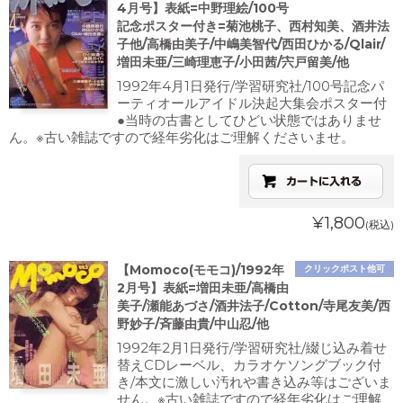
4月号】表紙=中野理絵/100号
記念ポスター付き=菊池桃子、西村知美、酒井法
子他/高橋由美子/中嶋美智代/西田ひかる/Qlair/
増田未亜/三崎理恵子/小田茜/宍戸留美/他
1992年4月1日発行/学習研究社/100号記念パ
ーティオールアイドル決起大集会ポスター付
●当時の古書としてひどい状態ではありませ
ん。※古い雑誌ですので経年劣化はご理解くださいませ。
¥1,800
(税込)
【Momoco(モモコ)/1992年
クリックポスト他可
2月号】表紙=増田未亜/高橋由
美子/瀬能あづさ/酒井法子/Cotton/寺尾友美/西
野妙子/斉藤由貴/中山忍/他
1992年2月1日発行/学習研究社/綴じ込み着せ
替えCDレーベル、カラオケソングブック付
き/本文に激しい汚れや書き込み等はございま
せん。※古い雑誌ですので経年劣化はご理解