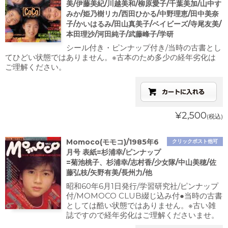
美/伊藤美紀/川越美和/柳原愛子/千葉美加/山中す
みか/姫乃樹リカ/西田ひかる/中野理恵/田中美奈
子/かいはるみ/田山真美子/ベイビーズ/寺尾友美/
本田理沙/河田純子/武藤峰子/学研
シール付き・ピンナップ付き/当時の古書とし
てひどい状態ではありません。※古本のため多少の経年劣化は
ご理解ください。
¥2,500
(税込)
Momoco(モモコ)/1985年6
クリックポスト他可
月号 表紙=杉浦幸/ピンナップ
=菊池桃子、杉浦幸/志村香/少女隊/中山美穂/佐
藤弘枝/矢野有美/長州力/他
昭和60年6月1日発行/学習研究社/ピンナップ
付/MOMOCO CLUB綴じ込み付●当時の古書
としては酷い状態ではありません。※古い雑
誌ですので経年劣化はご理解くださいませ。