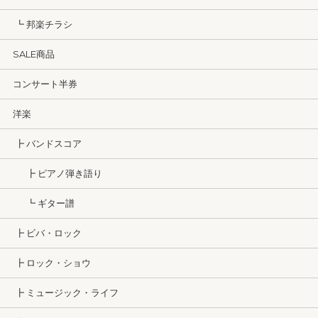
┗ 邦楽チラシ
SALE商品
コンサート半券
洋楽
┣ バンドスコア
┣ ピアノ弾き語り
┗ ギター譜
┣ ビバ・ロック
┣ ロック・ショウ
┣ ミュージック・ライフ