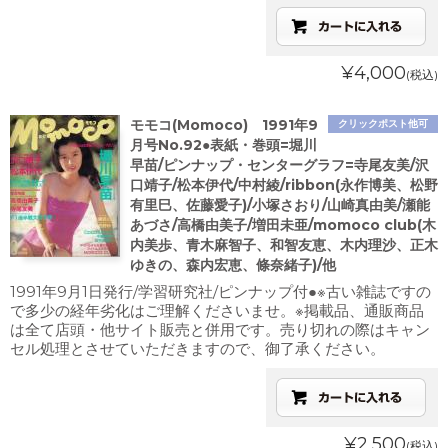
¥4,000
(税込)
モモコ(Momoco) 1991年9
クリックポスト他可
月号No.92●表紙・巻頭=堀川
早苗/ピンナップ・センターグラフ=寺尾友美/沢
口靖子/松本伊代/中村綾/ribbon(永作博美、松野
有里巳、佐藤愛子)/小塚さおり/山崎真由美/瀬能
あづさ/高橋由美子/増田未亜/momoco club(木
内美歩、青木麻智子、和智友恵、木内理沙、正木
ゆきの、森内宏恵、條奈緒子)/他
1991年9月1日発行/学習研究社/ピンナップ付●※古い雑誌ですの
で多少の経年劣化はご理解くださいませ。※掲載品、通販商品
は全て店頭・他サイト販売と併用です。売り切れの際はキャン
セル処理とさせていただきますので、御了承ください。
¥2,500
(税込)