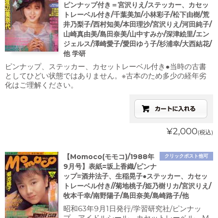
ピンナップ付き＝宮沢りえ/ステッカー、カセッ
トレーベル付き/千葉美加/小林彩子/松下由樹/荒
井乃梨子/西村知美/本田理沙/宮沢りえ/河田純子/
山崎真由美/島田奈美/山中すみか/深津絵里/エン
ジェルス/澤崎愛子/愛田ゆう子/杉浦幸/大西結花/
他 学研
ピンナップ、ステッカー、カセットレーベル付き●当時の古書
としてひどい状態ではありません。※古本のため多少の経年劣
化はご理解ください。
¥2,000
(税込)
【Momoco(モモコ)/1988年
クリックポスト他可
9月号】表紙=坂上香織/ピンナ
ップ=酒井法子、生稲晃子●ステッカー、カセッ
トレーベル付き//菊地桃子/姫乃樹リカ/宮沢りえ/
牧本千幸/南野陽子/島田奈美/島崎路子/他
昭和63年9月1日発行/学習研究社/ピンナッ
プ、アイドルシール、カセットレーベル、M