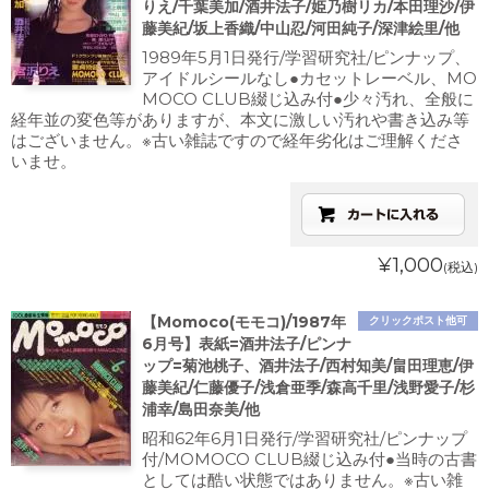
りえ/千葉美加/酒井法子/姫乃樹リカ/本田理沙/伊
藤美紀/坂上香織/中山忍/河田純子/深津絵里/他
1989年5月1日発行/学習研究社/ピンナップ、
アイドルシールなし●カセットレーベル、MO
MOCO CLUB綴じ込み付●少々汚れ、全般に
経年並の変色等がありますが、本文に激しい汚れや書き込み等
はございません。※古い雑誌ですので経年劣化はご理解くださ
いませ。
¥1,000
(税込)
【Momoco(モモコ)/1987年
クリックポスト他可
6月号】表紙=酒井法子/ピンナ
ップ=菊池桃子、酒井法子/西村知美/畠田理恵/伊
藤美紀/仁藤優子/浅倉亜季/森高千里/浅野愛子/杉
浦幸/島田奈美/他
昭和62年6月1日発行/学習研究社/ピンナップ
付/MOMOCO CLUB綴じ込み付●当時の古書
としては酷い状態ではありません。※古い雑