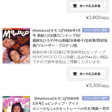
¥2,800
(税込)
Momoco(モモコ)/1986年1月
クリックポスト他可
号 表紙=少女隊/ピンナップ付/
薬師丸ひろ子/中山美穂/水島裕子/志村香/西村知
美/ブルーザー・ブロディ/他
昭和61年1月1日発行/学習研究社/ピンナップ
付/MOMOCO CLUB綴じ込み付●※古い雑誌
ですので経年劣化はご理解くださいませ。
¥3,300
(税込)
【Momoco(モモコ)/1989年
クリックポスト他可
5月号】※ピンナップ・アイド
ルシールなし●カセットレーベル付き/表紙＝宮沢