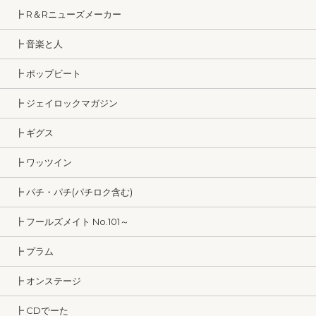
┣ R＆Rニューズメーカー
┣ 音楽と人
┣ ポップビート
┣ ジェイロックマガジン
┣ ギグス
┣ ワッツイン
┣ パチ・パチ(パチロク含む)
┣ フールズメイト No.101～
┣ プラム
┣ オンステージ
┣ CDでーた