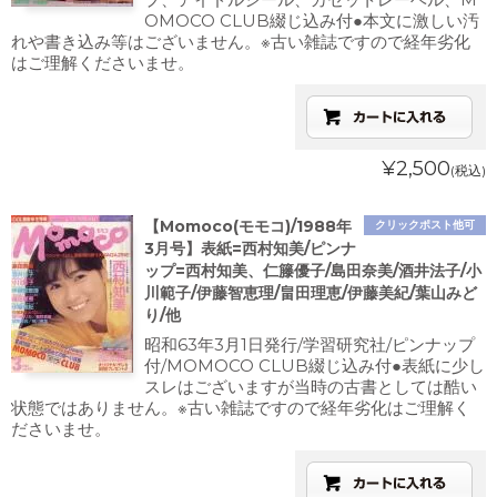
OMOCO CLUB綴じ込み付●本文に激しい汚
れや書き込み等はございません。※古い雑誌ですので経年劣化
はご理解くださいませ。
¥2,500
(税込)
【Momoco(モモコ)/1988年
クリックポスト他可
3月号】表紙=西村知美/ピンナ
ップ=西村知美、仁籐優子/島田奈美/酒井法子/小
川範子/伊藤智恵理/畠田理恵/伊藤美紀/葉山みど
り/他
昭和63年3月1日発行/学習研究社/ピンナップ
付/MOMOCO CLUB綴じ込み付●表紙に少し
スレはございますが当時の古書としては酷い
状態ではありません。※古い雑誌ですので経年劣化はご理解く
ださいませ。