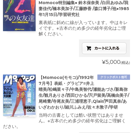
Momoco特別編集● 鈴木保奈美 /白田あゆみ/我
妻佳代/橋本美加子/工藤静香 /森口博子/他●1985
年1月15日/学習研究社
裏表紙に斜めに線が入っています。中はキレ
イです。※古本のため多少の経年劣化はご理
解ください。
¥5,000
(税込)
【Momoco(モモコ)/1992年
クリックポスト他可
7月号】表紙・グラビア=井上
晴美/松嶋菜々子/中島美智代/瀬能あづさ/新島弥
生/観月ありさ/西田ひかる/宍戸留美/高橋由美子/
尾崎豊/寺尾友美/三浦理恵子,Qlair/芦田真奈/あ
いざわかおり/細川ふみえ/佐々木敦子/学研
当時の古書としては酷い状態ではありませ
ん。※古本のため多少の経年劣化はご理解く
ださい。