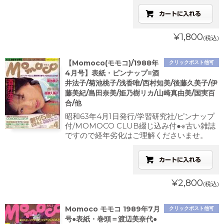
¥1,800
(税込)
【Momoco(モモコ)/1988年
クリックポスト他可
4月号】表紙・ピンナップ=酒
井法子/菊池桃子/浅香唯/西村知美/後藤久美子/伊
藤美紀/島田奈美/姫乃樹リカ/山崎真由美/国実百
合/他
昭和63年4月1日発行/学習研究社/ピンナップ
付/MOMOCO CLUB綴じ込み付●※古い雑誌
ですので経年劣化はご理解くださいませ。
¥2,800
(税込)
Momoco モモコ 1989年7月
クリックポスト他可
号●表紙・巻頭＝渡辺美奈代●