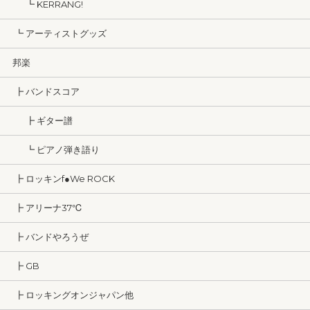
┗ KERRANG!
┗ アーティストグッズ
邦楽
┣ バンドスコア
┣ ギター譜
┗ ピアノ弾き語り
┣ ロッキンf●We ROCK
┣ アリーナ37℃
┣ バンドやろうぜ
┣ GB
┣ ロッキングオンジャパン他