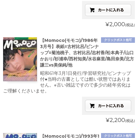
¥2,000
(税込)
【Momoco(モモコ)/1986年
クリックポスト他可
3月号】表紙=古村比呂/ピンナ
ップ=菊池桃子、古村比呂/志村香/松本典子/山口
かおり/杉浦幸/西村知美/水谷麻里/島田奈美/北方
謙三vs美保純/他
昭和61年3月1日発行/学習研究社/ピンナップ
付●当時の古書としては酷い状態ではありま
せん。※古い雑誌ですので多少の経年劣化は
ご理解くださいませ。
¥2,200
(税込)
【Momoco(モモコ)/1993年1
クリックポスト他可