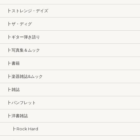
┣ ストレンジ・デイズ
┣ ザ・ディグ
┣ ギター弾き語り
┣ 写真集＆ムック
┣ 書籍
┣ 楽器雑誌&ムック
┣ 雑誌
┣ パンフレット
┣ 洋書雑誌
┣ Rock Hard