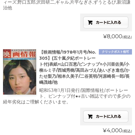
ィーズ,野口五郎,沢田研二,ギャル,片平なぎさ,ずうとるび,新沼謙
治他
¥8,000
(税込)
【映画情報/1978年1月号/No.
クリックポスト他可
305】(五十嵐夕紀ポートレー
ト付)表紙=山口百恵/ピンナップ=小川亜佐美/小
柳ルミ子/西城秀樹/高田みづえ/あいざき進也/か
たせ梨乃/相本久美子/二谷英明/河原崎長一郎/長
嶋茂雄/他
昭和53年1月1日発行/国際情報社/ポートレー
ト、ピンナップ付●※古い雑誌ですので多少の
経年劣化はご理解くださいませ。
¥4,000
(税込)