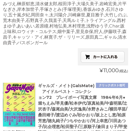
みづえ,榊原郁恵,清水健太郎,桜田淳子,大場久美子,岩崎宏美,片平
なぎさ,岸本加世子,手塚さとみ(手塚理美),香坂みゆき,石川さゆ
り,五十嵐夕紀,岡田奈々,太川陽介,川崎麻世,夏目雅子,大竹しのぶ,
荒木由美子,石野真子,久我直子,天馬ルミ子,トライアングル,西村
まゆ子,あいあい,若原瞳,村地弘美,木村理恵,浅野ゆう子,Char,坂
上味和,ロウィナ・コルテス,畑中葉子,里見奈保,狩人,伊藤咲子,森
昌子,キャッツ・アイ,林寛子,ザ・リリーズ,原田真二,ギャル,清水
由貴子,バスボンガール
¥11,000
(税込)
ギャルズ・メイト(GalsMate)
クリックポスト他可
アイドルベスト・コレクシ
ョン72 プレイボーイ写真文庫 1984年6月●
堀ちえみ/早見優/松本伊代/原真祐美/中森明菜/辻
沢杏子/森尾由美/大沢逸美/水野きみこ/横田早苗/
桑田靖子/渡辺めぐみ/杉かおり/坂上とし恵/柏原
芳恵/徳丸純子/つちやかおり/河上幸恵/川田あつ
子/比企理恵/松田聖子/三原順子/倉田まり子/甲斐