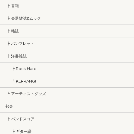
┣ 書籍
┣ 楽器雑誌&ムック
┣ 雑誌
┣ パンフレット
┣ 洋書雑誌
┣ Rock Hard
┗ KERRANG!
┗ アーティストグッズ
邦楽
┣ バンドスコア
┣ ギター譜