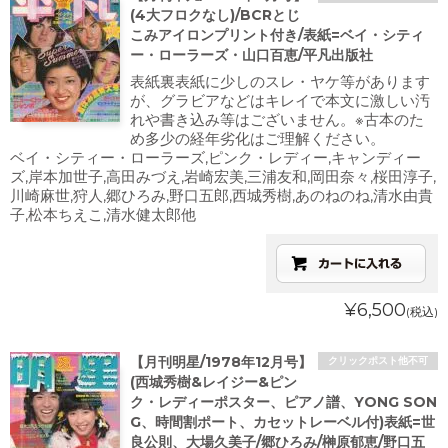
(4大フロクなし)/BCRとじ
こみアイロンプリント付き/表紙=ベイ・シティ
ー・ローラーズ・山口百恵/平凡出版社
表紙裏表紙に少しのスレ・ヤケ等があります
が、グラビアなどはキレイで本文に激しい汚
れや書き込み等はございません。※古本のた
め多少の経年劣化はご理解ください。
ベイ・シティー・ローラーズ,ピンク・レディー,キャンディー
ズ,岸本加世子,高田みづえ,岩崎宏美,三浦友和,岡田奈々,桜田淳子,
川崎麻世,狩人,郷ひろみ,野口五郎,西城秀樹,あのねのね,清水由貴
子,松本ちえこ,清水健太郎他
¥6,500
(税込)
【月刊明星/1978年12月号】
クリックポスト他不可
(西城秀樹&レイジー&ピン
ク・レディーポスター、ピアノ譜、YONG SON
G、時間割ポート、カセットレーベル付)表紙=世
良公則、大場久美子/郷ひろみ/榊原郁恵/野口五