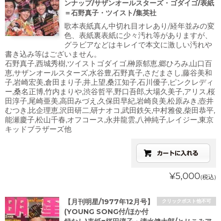
ンナップ/サザンオールスターズ・ゴダイゴ/表紙
＝石野真子・ツイスト/集英社
歌本表紙真ん中切れ目オレあり/経年並みの変
色、表紙裏表紙に少々汚れ等がありますが、
グラビアなどはキレイで本文に激しい汚れや
書き込み等はございません。
石野真子,西城秀樹,ツイストゴダイゴ,榊原郁恵,郷ひろみ,山口百
恵,サザンオールスターズ,水谷豊,石野真子,さだまさし,藤谷美和
子,岩崎宏美,倉田まり子,井上望,桑江知子,石川優子,ピンクレディ
ー,桑名正博,竹内まりや,渋谷哲平,野口吾郎,大場久美子,アリス,桜
田淳子,尾崎亜美,高田みづえ,久保田早紀,岩崎良美,松原みき,壺井
むつき,比企理恵,沢田研二,研ナオコ,武田鉄矢,中村雅俊,柴田恭平,
能瀬慶子,松山千春,オフコース,永井龍雲,八神純子,レイジー,東京
キッドブラザーズ他
¥5,000
(税込)
【月刊明星/1977年12月号】
クリックポスト他不可
(YOUNG SONG付/ほか付