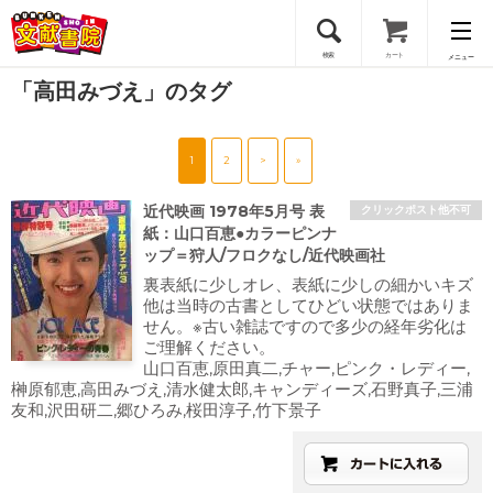
検索
カート
メニュー
「高田みづえ」のタグ
会員登録
1
2
>
»
ログイン
近代映画 1978年5月号 表
クリックポスト他不可
紙：山口百恵●カラーピンナ
ップ＝狩人/フロクなし/近代映画社
裏表紙に少しオレ、表紙に少しの細かいキズ
他は当時の古書としてひどい状態ではありま
せん。※古い雑誌ですので多少の経年劣化は
ご理解ください。
山口百恵,原田真二,チャー,ピンク・レディー,
榊原郁恵,高田みづえ,清水健太郎,キャンディーズ,石野真子,三浦
友和,沢田研二,郷ひろみ,桜田淳子,竹下景子