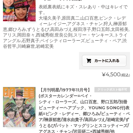
表紙裏表紙にキズ・スレあり・中はキレイで
す。
大場久美子,原田真二,山口百恵,ピンク・レデ
ィー,レイジー,アグネス・チャン,狩人,榊原郁
恵,郷ひろみ,ずうとるび,高田みづえ,桜田淳子,野口五郎,太田裕美,
アリス,岡田奈々,西城秀樹,世良公則,スリー・ヤンキース,トライ
アングル,石野真子,ベイシティローラーズ,ビューティ・ペア,渋
谷哲平,川崎麻世,岩崎宏美
¥4,500
(税込)
【月刊明星/1977年11月号】
クリックポスト他不可
(ポスターカレンダー=ベイ・
シティ・ローラーズ、山口百恵、野口五郎/別冊
ビューティーヘアブック、YOUNG SONG付)表
紙=ピンク・レディー、郷ひろみ/ビューティ・ペ
ア/榊原郁恵/清水由貴子/高田みづえ/岩崎宏美/ず
うとるび/パット・マッグリンとスコッティーズ/
アグネス・チャン/沢田研二×西城秀樹/他