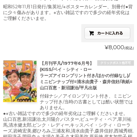
昭和52年11月1日発行/集英社/※ポスターカレンダー、別冊付●背
に少々傷みがあります。※古い雑誌ですので多少の経年劣化は
ご理解くださいませ。
¥8,000
(税込)
【月刊平凡/1977年6月号】
クリックポスト他不可
(KISS/ベイ・シティ・ロー
ラーズアイロンプリント付き/ほかの付録なし)/
ミニピンナップ付=清水由貴子・森井信好/表紙=
山口百恵・新沼謙治/平凡出版
付録ナシ／アイロンブリント付き、ミニピン
ナップ付き/当時の古書としては酷い状態では
ありません。
●※古い雑誌ですので多少の経年劣化はご理解くださいませ。
山口百恵,新沼謙治,太川陽介,バスター,ビューティ・ペア,草川祐
馬,清水健太郎,ピンク・レディー,キッス,ベイ・シティ・ローラ
ーズ,岩崎宏美,郷ひろみ,三浦友和,清水由貴子,森井信好,西城秀樹,
桜田淳子,岡田奈々,大場久美子,久木田美弥,原辰徳,岸本加世子,桜