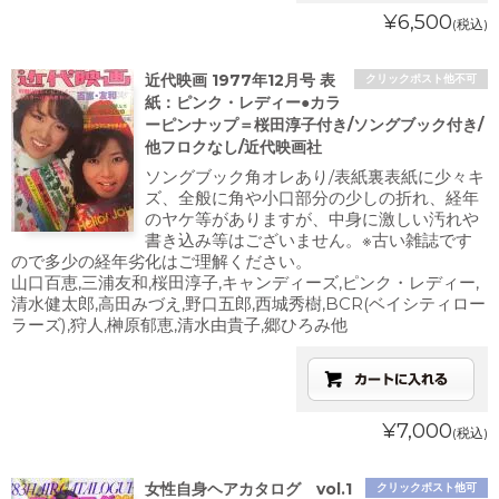
¥6,500
(税込)
近代映画 1977年12月号 表
クリックポスト他不可
紙：ピンク・レディー●カラ
ーピンナップ＝桜田淳子付き/ソングブック付き/
他フロクなし/近代映画社
ソングブック角オレあり/表紙裏表紙に少々キ
ズ、全般に角や小口部分の少しの折れ、経年
のヤケ等がありますが、中身に激しい汚れや
書き込み等はございません。※古い雑誌です
ので多少の経年劣化はご理解ください。
山口百恵,三浦友和,桜田淳子,キャンディーズ,ピンク・レディー,
清水健太郎,高田みづえ,野口五郎,西城秀樹,BCR(ベイシティロー
ラーズ),狩人,榊原郁恵,清水由貴子,郷ひろみ他
¥7,000
(税込)
女性自身ヘアカタログ vol.1
クリックポスト他可