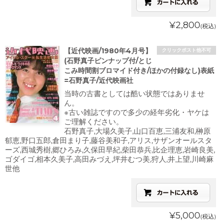
¥2,800
(税込)
【近代映画/1980年4月号】
クリックポスト他不可
(石野真子ピンナップ付/とじ
こみ時間割ブロマイド付き/ほかの付録なし)表紙
=石野真子/近代映画社
当時の古書としては酷い状態ではありませ
ん。
※古い雑誌ですので多少の経年劣化・ヤケは
ご理解ください。
石野真子,大場久美子,山口百恵,三浦友和,榊原
郁恵,野口五郎,倉田まり子,藤谷美和子,アリス,サザンオールスタ
ーズ,西城秀樹,郷ひろみ,久保田早紀,柴田恭兵,比企理恵,岩崎良美,
ゴダイゴ,相本久美子,高田みづえ,坪井むつ美,狩人,井上望,川崎麻
世他
¥5,000
(税込)