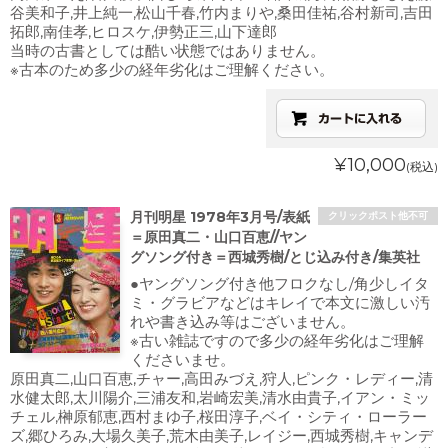
谷美和子,井上純一,松山千春,竹内まりや,桑田佳祐,谷村新司,吉田
拓郎,南佳孝,ヒロスケ,伊勢正三,山下達郎
当時の古書としては酷い状態ではありません。
※古本のため多少の経年劣化はご理解ください。
¥10,000
(税込)
月刊明星 1978年3月号/表紙
クリックポスト他不可
＝原田真二・山口百恵//ヤン
グソング付き＝西城秀樹/とじ込み付き/集英社
●ヤングソング付き他フロクなし/角少しイタ
ミ・グラビアなどはキレイで本文に激しい汚
れや書き込み等はございません。
※古い雑誌ですので多少の経年劣化はご理解
くださいませ。
原田真二,山口百恵,チャー,高田みづえ,狩人,ピンク・レディー,清
水健太郎,太川陽介,三浦友和,岩崎宏美,清水由貴子,イアン・ミッ
チェル,榊原郁恵,西村まゆ子,桜田淳子,ベイ・シティ・ローラー
ズ,郷ひろみ,大場久美子,荒木由美子,レイジー,西城秀樹,キャンデ