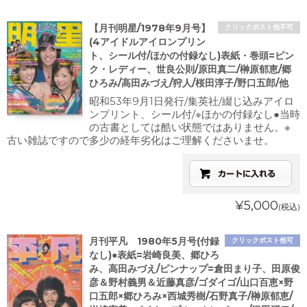
【月刊明星/1978年9月号】
クリックポスト他不可
(4アイドルアイロンプリン
ト、シール付/ほかの付録なし)表紙・巻頭=ピン
ク・レディー、世良公則/原田真二/榊原郁恵/郷
ひろみ/高田みづえ/狩人/桜田淳子/野口五郎/他
昭和53年9月1日発行/集英社/綴じ込みアイロ
ンプリント、シール付/※ほかの付録なし●当時
の古書としては酷い状態ではありません。※
古い雑誌ですので多少の経年劣化はご理解くださいませ。
¥5,000
(税込)
月刊平凡 1980年5月号(付録
クリックポスト他可
なし)●表紙=岩崎良美、郷ひろ
み、高田みづえ/ピンナップ=倉田まり子、田原俊
彦＆野村義男＆近藤真彦/ゴダイゴ/山口百恵×野
口五郎×郷ひろみ×西城秀樹/石野真子/榊原郁恵/