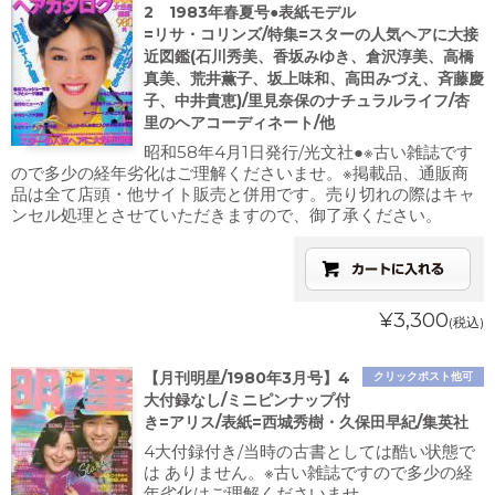
2 1983年春夏号●表紙モデル
=リサ・コリンズ/特集=スターの人気ヘアに大接
近図鑑(石川秀美、香坂みゆき、倉沢淳美、高橋
真美、荒井薫子、坂上味和、高田みづえ、斉藤慶
子、中井貴恵)/里見奈保のナチュラルライフ/杏
里のヘアコーディネート/他
昭和58年4月1日発行/光文社●※古い雑誌です
ので多少の経年劣化はご理解くださいませ。※掲載品、通販商
品は全て店頭・他サイト販売と併用です。売り切れの際はキャ
ンセル処理とさせていただきますので、御了承ください。
¥3,300
(税込)
【月刊明星/1980年3月号】4
クリックポスト他可
大付録なし/ミニピンナップ付
き=アリス/表紙=西城秀樹・久保田早紀/集英社
4大付録付き/当時の古書としては酷い状態で
は ありません。※古い雑誌ですので多少の経
年劣化はご理解くださいませ。