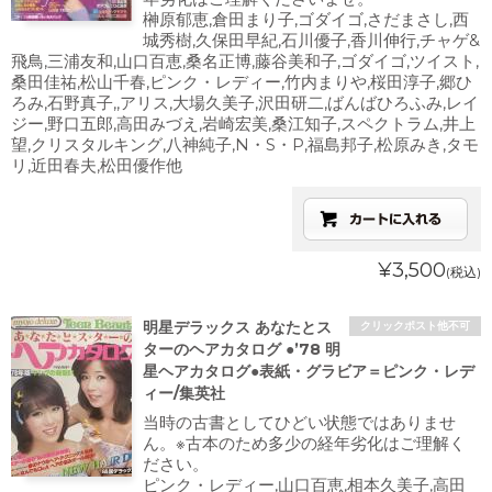
榊原郁恵,倉田まり子,ゴダイゴ,さだまさし,西
城秀樹,久保田早紀,石川優子,香川伸行,チャゲ&
飛鳥,三浦友和,山口百恵,桑名正博,藤谷美和子,ゴダイゴ,ツイスト,
桑田佳祐,松山千春,ピンク・レディー,竹内まりや,桜田淳子,郷ひ
ろみ,石野真子,,アリス,大場久美子,沢田研二,ばんばひろふみ,レイ
ジー,野口五郎,高田みづえ,岩崎宏美,桑江知子,スペクトラム,井上
望,クリスタルキング,八神純子,N・S・P,福島邦子,松原みき,タモ
リ,近田春夫,松田優作他
¥3,500
(税込)
明星デラックス あなたとス
クリックポスト他不可
ターのヘアカタログ ●’78 明
星ヘアカタログ●表紙・グラビア＝ピンク・レデ
ィー/集英社
当時の古書としてひどい状態ではありませ
ん。※古本のため多少の経年劣化はご理解く
ださい。
ピンク・レディー,山口百恵,相本久美子,高田