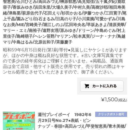
智恵美/石川ひとみ/高田みづえ/榊原郁恵/高見知佳/五十嵐夕紀/鹿取
容子/香坂みゆき/浜田朱里/大場久美子/中村久美/高樹沙耶/相田寿美
緒/津島要/萩原佐代子/石田えり/杉田かおる/伊藤つかさ/三田寛子/尾
上千晶/園みどり/白石まるみ/日高のり子/小川菜摘/可愛かずみ/川島
なお美/MIE/宮崎美子/堀江しのぶ/広田玲央名/早坂あきよ/清原美華/
マリー・エミ/南裕子/遠野友理/原みゆき/ドリーン/中島めぐみ/村上
里佳子/島崎萌子/ヘレン笹野/マリアン/松本真実/ジーナ・ナナ/鳥越
マリ/中島はるみ/北原佐和子/斉藤慶子
昭和59年6月15日発行/第1刷/帯付●見返しにヤケシミがあります
が、ほかの中身は概ね良好な状態です。※古い文庫写真集です
ので多少の経年劣化はご理解くださいませ。※掲載品、通販商
品は全て店頭・他サイト販売と併用です。売り切れの際はキャ
ンセル処理とさせていただきますので、御了承ください。
¥1,500
(税込)
週刊プレイボーイ 1982年6
クリックポスト他可
月29日号No.27●表紙・ピン
ナップ・巻頭=高田みづえ/甲斐智恵美/青木美穂/