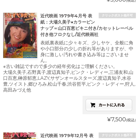
(税込)
近代映画 1979年4月号 表
クリックポスト他不可
紙：大場久美子●カラーピン
ナップ＝山口百恵ビキニ付き/カセットレーベル
付き他フロクなし/近代映画社
表紙裏表紙に少々キズ、少しヤケ、全般に角
や小口部分の少しの折れ等がありますが、中
身に激しい汚れや書き込み等はございませ
ん。
※古い雑誌ですので多少の経年劣化はご理解ください。
大場久美子,石野真子,渡辺真知子,ピンク・レディー,三浦友和,山
口百恵,榊原郁恵,LAZY,サザンオールスターズ,渡辺真知子,水谷
豊,ツイスト,郷ひろみ,松山千春,渋谷哲平,ピンク・レディー,狩人,
高田みづえ他
¥7,500
(税込)
近代映画 1979年12月号 表
クリックポスト他不可