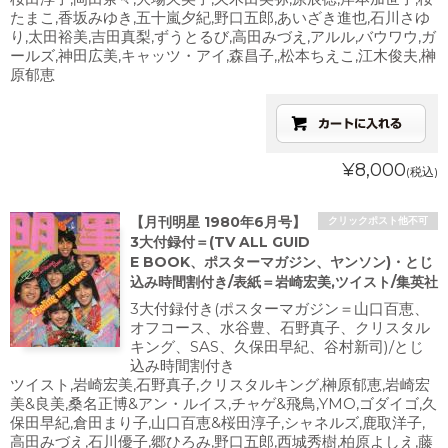
たまこ,香坂みゆき,五十嵐夕紀,野口五郎,あいざき進也,石川さゆ
り,太田裕美,吉田真梨,ずうとるび,高田みづえ,アルル,バウワウ,ガ
ールズ,神田広美,キャッツ・アイ,森昌子,,松本ちえこ,江木俊夫,榊
原郁恵
¥8,000
(税込)
【月刊明星 1980年6月号】
クリックポスト他不可
3大付録付＝(TV ALL GUID
E BOOK、ポスターマガジン、ヤンソン)・とじ
込み時間割付き/表紙＝岩崎宏美,ツイスト/集英社
3大付録付き(ポスターマガジン＝山口百恵、
オフコース、水谷豊、石野真子、クリスタル
キング、SAS、久保田早紀、谷村新司)/とじ
込み時間割付き
ツイスト,岩崎宏美,石野真子,クリスタルキング,榊原郁恵,岩崎宏
美&良美,桑名正博&アン・ルイス,チャゲ&飛鳥,YMO,ゴダイゴ,久
保田早紀,倉田まり子,山口百恵&桜田淳子,シャネルズ,鹿取洋子,
高田みづえ,石川優子,郷ひろみ,野口五郎,西城秀樹,柏原よしえ,藤