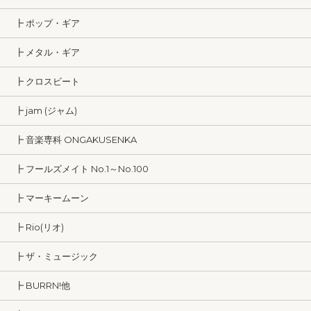
┣ ポップ・ギア
┣ メタル・ギア
┣ クロスビート
┣ jam (ジャム)
┣ 音楽専科 ONGAKUSENKA
┣ フールズメイト No.1～No.100
┣ マーキームーン
┣ Rio(リオ)
┣ ザ・ミュージック
┣ BURRN!他