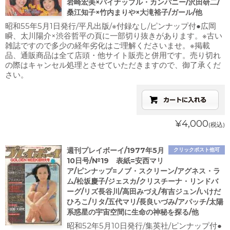
岩崎宏美×パイナップル・カンパニー/沢田研二/
桑江知子×竹内まりや×大滝裕子/ガール/他
昭和55年5月1日発行/平凡出版/※付録なし/ピンナップ付●広岡
瞬、太川陽介×渋谷哲平の頁に一部切り抜きがあります。※古い
雑誌ですので多少の経年劣化はご理解くださいませ。※掲載
品、通販商品は全て店頭・他サイト販売と併用です。売り切れ
の際はキャンセル処理とさせていただきますので、御了承くだ
さい。
¥4,000
(税込)
週刊プレイボーイ/1977年5月
クリックポスト他可
10日号/№19 表紙=安西マリ
ア/ピンナップ=ノブ・スクリーン/アグネス・ラ
ム/松坂慶子/ジェスカ/クリスチーナ・リンドバ
ーグ/リズ長谷川/高田みづえ/有吉ジュン/いけだ
ひろこ/リタ/五代マリ/長良いづみ/アパッチ/太陽
系惑星の宇宙空間に生命の神秘を探る/他
昭和52年5月10日発行/集英社/ピンナップ付●