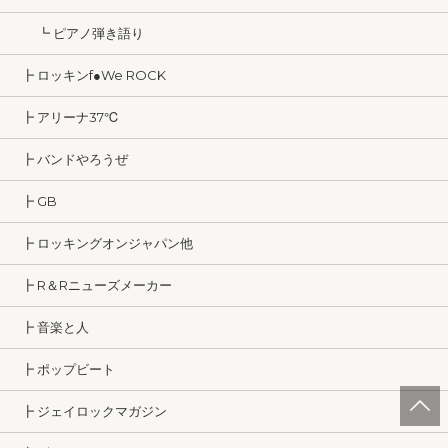
┗ ピアノ弾き語り
┣ ロッキンf●We ROCK
┣ アリーナ37℃
┣ バンドやろうぜ
┣ GB
┣ ロッキングオンジャパン他
┣ R＆Rニューズメーカー
┣ 音楽と人
┣ ポップビート
┣ ジェイロックマガジン