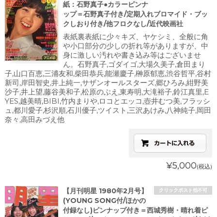
紙：石野真子●カラーピンナ
ップ＝石野真子付き/定期入れブロマイド・ブッ
クしおり付き/他フロクなし/近代映画社
表紙裏表紙に少々キズ、ヤケシミ、全般に角
や小口部分の少しの折れ等がありますが、中
身に激しい汚れや書き込み等はございませ
ん。石野真子,ゴダイゴ,大場久美子,倉田まり
子,山口百恵,三浦友和,柴田恭兵,能瀬慶子,榊原郁恵,渋谷哲平,谷村
新司,岸田智史,井上純一,サザンオールスターズ,郷ひろみ,紺野美
沙子,井上望,藤谷美和子,松原のぶえ,東寿明,大滝裕子,鈴江真里,E
YES,越美晴,BIBI,竹内まりや,ロコとエッコ,壺井むつ美,フラッシ
ュ,都川愛子,杉沢順,石川優子,ツイスト,三沢あけみ,八神純子,岡田
奈々,高田みづえ他
¥5,000
(税込)
【月刊明星 1980年2月号】
クリックポスト他不可
(YOUNG SONG付/ほかの
付録なし)ピンナップ付き＝西城秀樹・晴れ着ピ