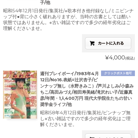
子/他
昭和54年12月1日発行/集英社/※歌本付き他付録なし/ミニピンナ
ップ付●背に小さく破れありますが、当時の古書としては酷い
状態ではありません。※古い雑誌ですので多少の経年劣化はご
理解くださいませ。
¥4,000
(税込)
週刊プレイボーイ/1983年4月
クリックポスト他可
12日/No16.表紙=辻沢杏子/ピ
ンナップ無し（水野きみこ）/芦川よしみ/小森み
ちこ/高田みづえ/相田寿美緒/滝沢れい子/近藤真
彦/年間・1人400万円 現代大学院生たちの甘い
奨学金ライフ/他
昭和58年4月12日発行/集英社/ピンナップ無
し※古い雑誌ですので多少の経年劣化はご理
解くださいませ。