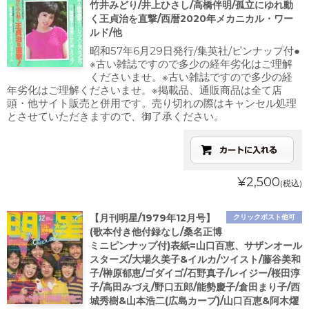
竹井みどり/井上ひさし/高橋伴明/孤立にゆれ動
く王貞治を直撃/西暦2020年メカニカル・ワー
ルド/他
昭和57年6月29日発行/集英社/ピンナップ付●
※古い雑誌ですので多少の経年劣化はご理解
くださいませ。※古い雑誌ですので多少の経
年劣化はご理解くださいませ。※掲載品、通販商品は全て店
頭・他サイト販売と併用です。売り切れの際はキャンセル処理
とさせていただきますので、御了承ください。
¥2,500
(税込)
【月刊明星/1979年12月号】
クリックポスト他可
(歌本付き他付録なし/桑名正博
ミニピンナップ付)表紙=山口百恵、サザンオール
スターズ/大場久美子&イルカ/ツイスト/藤谷美和
子/榊原郁恵/ゴダイゴ/石野真子/レイジー/桜田淳
子/高田みづえ/野口五郎/能勢慶子/倉田まり子/西
城秀樹&山本浩二(広島カープ)/山口百恵&阿木燿