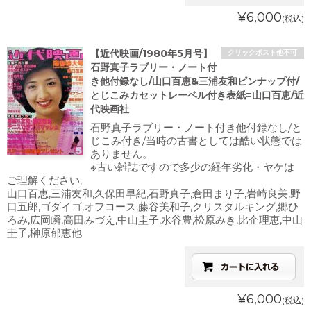
¥6,000
(税込)
【近代映画/1980年5月号】
クリックポスト他不可
石野真子ラブリー・ノート付
き他付録なし/山口百恵&三浦友和ピンナップ付/
とじこみカセットレーベル付き表紙=山口百恵/近
代映画社
石野真子ラブリー・ノート付き他付録なし/と
じこみ付き/当時の古書としては酷い状態では
ありません。
※古い雑誌ですので多少の経年劣化・ヤケは
ご理解ください。
山口百恵,三浦友和,久保田早紀,石野真子,倉田まり子,岩崎良美,野
口五郎,ゴダイゴ,オフコース,藤谷美和子,クリスタルキング,郷ひ
ろみ,広岡瞬,高田みづえ,中山圭子,水谷豊,松原みき,比企理恵,中山
圭子,榊原郁恵他
¥6,000
(税込)