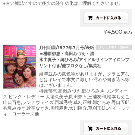
※古い雑誌ですので多少の経年劣化はご理解くださいませ。
¥4,500
(税込)
月刊明星/1977年7月号/表紙
クリックポスト他不可
＝榊原郁恵・高田みづえ・清
水由貴子・郷ひろみ/アイドルサインアイロンプ
リント付き/他フロクなし/集英社
経年並みの変色等がありますが、グラビアな
どはキレイで本文に激しい汚れや書き込み等
はございません。
榊原郁恵,高田みづえ,郷ひろみ,キャンディー
ズ,ピンク・レディー,大場久美子,岡田奈々,三浦友和,松本ちえこ,
山口百恵,ランナウェイズ,西城秀樹,草刈正雄,郷ひろみ,野口五郎,
香坂みゆき,片平なぎさ,川崎麻世,太川陽介,草刈正雄,,ベイ・シテ
ィ・ローラーズ他