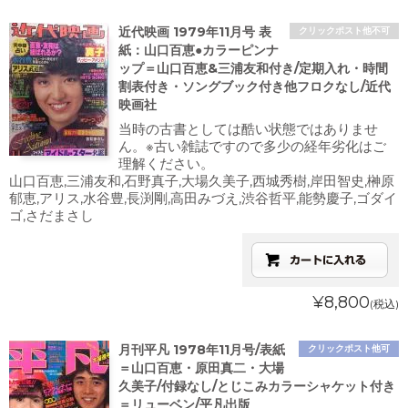
近代映画 1979年11月号 表
クリックポスト他不可
紙：山口百恵●カラーピンナ
ップ＝山口百恵&三浦友和付き/定期入れ・時間
割表付き・ソングブック付き他フロクなし/近代
映画社
当時の古書としては酷い状態ではありませ
ん。※古い雑誌ですので多少の経年劣化はご
理解ください。
山口百恵,三浦友和,石野真子,大場久美子,西城秀樹,岸田智史,榊原
郁恵,アリス,水谷豊,長渕剛,高田みづえ,渋谷哲平,能勢慶子,ゴダイ
ゴ,さだまさし
¥8,800
(税込)
月刊平凡 1978年11月号/表紙
クリックポスト他可
＝山口百恵・原田真二・大場
久美子/付録なし/とじこみカラーシャケット付き
＝リューベン/平凡出版