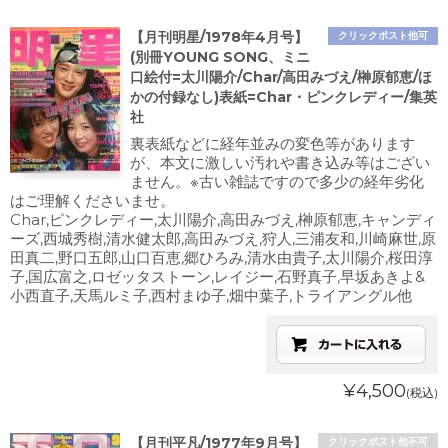
【月刊明星/1978年4月号】
クリックポスト他可
(別冊YOUNG SONG、ミニ
口絵付=太川陽介/Char/高田みづえ/榊原郁恵/ほ
かの付録なし)表紙=Char・ピンクレディー/集英
社
裏表紙などに経年並みの変色等があります
が、本文に激しい汚れや書き込み等はござい
ません。※古い雑誌ですので多少の経年劣化
はご理解くださいませ。
Char,ピンクレディー,太川陽介,高田みづえ,榊原郁恵,キャンディ
ーズ,西城秀樹,清水健太郎,高田みづえ,狩人,三浦友和,川崎麻世,原
田真二,野口五郎,山口百恵,郷ひろみ,清水由貴子,太川陽介,桜田淳
子,国広富之,ロゼッタストーン,レイジー,石野真子,早坂あきよ&
小西直子,天馬ルミ子,西村まゆ子,畑中葉子,トライアングル他
¥4,500
(税込)
【月刊平凡/1977年9月号】
クリックポスト他不可