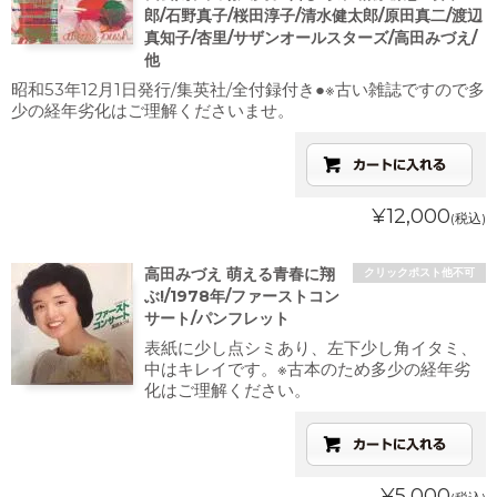
郎/石野真子/桜田淳子/清水健太郎/原田真二/渡辺
真知子/杏里/サザンオールスターズ/高田みづえ/
他
昭和53年12月1日発行/集英社/全付録付き●※古い雑誌ですので多
少の経年劣化はご理解くださいませ。
¥12,000
(税込)
高田みづえ 萌える青春に翔
クリックポスト他不可
ぶ!/1978年/ファーストコン
サート/パンフレット
表紙に少し点シミあり、左下少し角イタミ、
中はキレイです。※古本のため多少の経年劣
化はご理解ください。
¥5,000