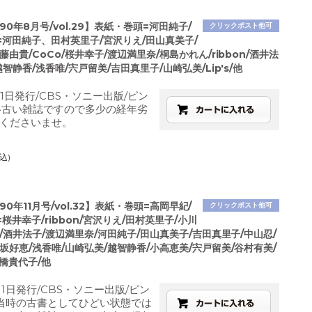
1990年8月号/vol.29】表紙・巻頭=河田純子/
クリックポスト他可
=河田純子、田村英里子/宮沢りえ/田山真美子/
藤由貴/CoCo/桜井幸子/渡辺満里奈/桐島かれん/ribbon/酒井法
越智静香/浅香唯/宍戸留美/吉田真里子/山崎弘美/Lip's/他
月1日発行/CBS・ソニー出版/ピン
※古い雑誌ですので多少の経年劣
くださいませ。
込)
1990年11月号/vol.32】表紙・巻頭=高岡早紀/
クリックポスト他可
桜井幸子/ribbon/宮沢りえ/田村英里子/小川
o/酒井法子/渡辺満里奈/河田純子/田山真美子/吉田真里子/中山忍/
坂好恵/浅香唯/山崎弘美/越智静香/小高恵美/宍戸留美/谷村有美/
高橋貴代子/他
1月1日発行/CBS・ソニー出版/ピン
当時の古書としてひどい状態では