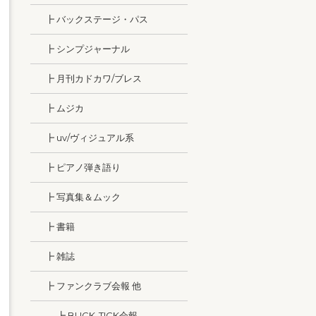
┣ バックステージ・パス
┣ シンプジャーナル
┣ 月刊カドカワ/ブレス
┣ ムジカ
┣ uv/ヴィジュアル系
┣ ピアノ弾き語り
┣ 写真集＆ムック
┣ 書籍
┣ 雑誌
┣ ファンクラブ会報 他
┣ BUCK-TICK会報