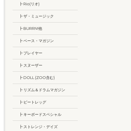
┣ Rio(リオ)
┣ ザ・ミュージック
┣ BURRN!他
┣ ベース・マガジン
┣ プレイヤー
┣ スヌーザー
┣ DOLL (ZOO含む)
┣ リズム＆ドラムマガジン
┣ ビートレッグ
┣ キーボードスペシャル
┣ ストレンジ・デイズ