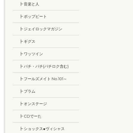
┣ 音楽と人
┣ ポップビート
┣ ジェイロックマガジン
┣ ギグス
┣ ワッツイン
┣ パチ・パチ(パチロク含む)
┣ フールズメイト No.101～
┣ プラム
┣ オンステージ
┣ CDでーた
┣ ショックス●ヴィシャス