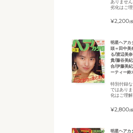
ありません
劣化はご理
¥2,200
(
明星ヘアカタ
頭＝田中美
る/渡辺美奈
貴/藤谷美紀
合/伊藤美紀
ーティー鈴木
特別付録な
ではありま
化はご理解
¥2,800
(
明星ヘアカタ