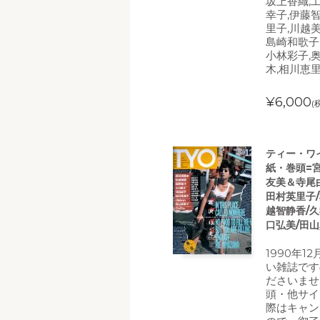
坂上香織,
幸子,伊藤
里子,川越美
島崎和歌子
小林彩子,
木,相川恵
¥6,000
(
ティー・ワイ・
紙・巻頭=宮
友美＆寺尾由
田村英里子/
越智静香/久我
口弘美/田山
1990年1
い雑誌です
ださいませ
頭・他サイ
際はキャン