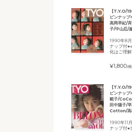
【T.Y.O/
ピンナップ
高岡早紀/斉
子/中山忍/
1990年8
ナップ付●
化はご理解
¥1,800
(税
【T.Y.O/
ピンナップ=
範子/CoC
田中陽子/早
Cotton/
1990年1
ナップ付●