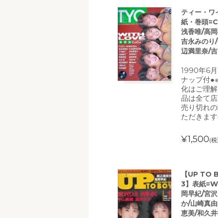
ティー・ワイ・
紙・巻頭=C
浅香唯/高岡
吉永みのり/
辺満里奈/吉
1990年6
ナップ付●
化はご理解
品は全て店
売り切れの
ただきます
¥1,500
(税
【UP TO 
3】表紙=W
岡早紀/宮沢
か/山崎真由
恵美/和久井