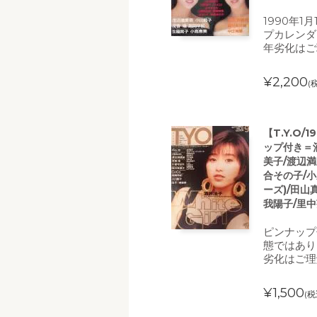
1990年1
プカレンダ
年劣化はご
¥2,200
(
【T.Y.O/
ップ付き＝酒
美子/渡辺満
合その子/小
ーズ)/田山
我陽子/里中
ピンナップ
態ではあり
劣化はご理
¥1,500
(税