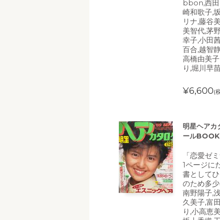
bbon,西
崎和歌子,
リナ,藤谷美
美智代,茅
幸子,小田茜
百合,越智静
高橋由美子
り,堀川早
¥6,600
(
明星ヘアカタ
ールBOO
「恋愛ゼミ
1ページに
書としてひ
のため多少
南野陽子,
久美子,富
り,小高恵美