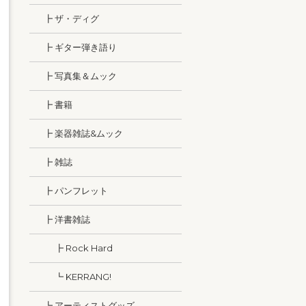
┣ ザ・ディグ
┣ ギター弾き語り
┣ 写真集＆ムック
┣ 書籍
┣ 楽器雑誌&ムック
┣ 雑誌
┣ パンフレット
┣ 洋書雑誌
┣ Rock Hard
┗ KERRANG!
┗ アーティストグッズ