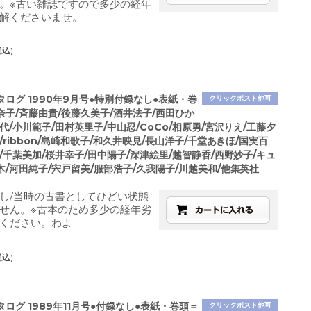
。※古い雑誌ですので多少の経年
解くださいませ。
税込)
ログ 1990年9月号●特別付録なし●表紙・巻
クリックポスト他可
奈子/斉藤由貴/後藤久美子/酒井法子/西田ひか
代/小川範子/田村英里子/中山忍/CoCo/相原勇/宮沢りえ/工藤夕
/ribbon/島崎和歌子/和久井映見/長山洋子/千堂あきほ/国実百
/千葉美加/桜井幸子/田中陽子/深津絵里/越智静香/西野妙子/キュ
/河田純子/宍戸留美/服部浩子/久我陽子/川越美和/他集英社
し/当時の古書としてひどい状態
せん。※古本のため多少の経年劣
ください。わよ
税込)
ログ 1989年11月号●付録なし●表紙・巻頭＝
クリックポスト他可