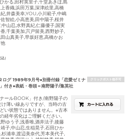
田ひかる,田村英里子,千堂あきほ,島
坂上香織,浜田万葉,深津絵里,高橋
紀,井森美幸,YOU,小川範子,中嶋
野佐智絵,小高恵美,田中陽子,桜井
,中山忍,水野真紀,仁藤優子,国実
香,千葉美加,宍戸留美,西野妙子,
,田山真美子,早坂好恵,高橋かお
苗他
税込)
ログ 1989年9月号●別冊付録「恋愛ゼミナ
クリックポスト他不可
K」付き●表紙・巻頭＝南野陽子/集英社
ナールBOOK」付き/南野陽子の
だけ薄い線ありですが、当時の古
どい状態ではありません。※古本
の経年劣化はご理解ください。
浅野ゆう子,浅香唯,酒井法子,後藤
田靖子,中山忍,生稲晃子,石田ひか
,杉浦幸,渡辺美奈代,芳本美代子,