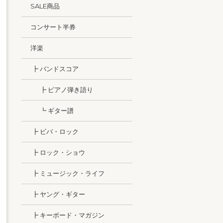
SALE商品
コンサート半券
洋楽
┣ バンドスコア
┣ ピアノ弾き語り
┗ ギター譜
┣ ビバ・ロック
┣ ロック・ショウ
┣ ミュージック・ライフ
┣ ヤング・ギター
┣ キーボード・マガジン