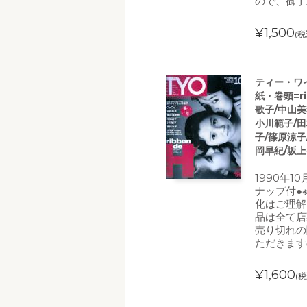
ので、御了
¥1,500
(税
ティー・ワイ・
紙・巻頭=r
歌子/中山美
小川範子/田
子/篠原涼子
岡早紀/坂上
1990年1
ナップ付●
化はご理解
品は全て店
売り切れの
ただきます
¥1,600
(税