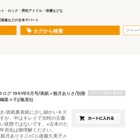
ルト・ロック・男性アイドル・俳優などな
写真集などの古本デパート
タグから検索
ログ 1991年5月号/表紙＝観月ありさ/別冊
クリックポスト他不可
嶋菜々子)/集英社
き/表紙裏表紙に少し細かいキズ
すが、中はキレイで当時の古書
い状態ではないです。※古本のた
年劣化は御理解ください。
観月ありさ,CoCo,後藤久美子,ri