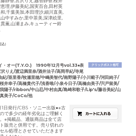
工藤静香,宮沢りえ,越智静香,桜井
智恵理,伊藤美紀,国実百合,田村英
和,千葉美加,本田理沙,細川直美,
,山中すみか,里中茶美,深津絵里,
奥貫薫,山瀬まみ,キューティー鈴
里
税込)
オー(T.Y.O.) 1990年12月号vol.33●表
クリックポスト他可
沢りえ/渡辺満里奈/酒井法子/高岡早紀/寺尾
紀/亜里香/牧瀬里穂/中嶋美智代/南野陽子/小川範子/河田純子/
桜井幸子/高橋貴代子/浅香唯/小泉今日子/高橋由美子/宍戸留美/
陽子/ribbon/中山忍/中村由真/島崎和歌子/Lip's/藤谷美紀/山
真美子/CoCo/他
2月1日発行/CBS・ソニー出版●※古
ので多少の経年劣化はご理解く
。※掲載品、通販商品は全て店
ト販売と併用です。売り切れの
セル処理とさせていただきます