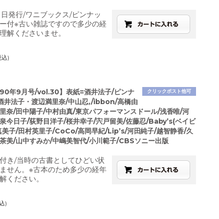
月1日発行/ワニブックス/ピンナッ
ー付※古い雑誌ですので多少の経
理解くださいませ。
税込)
1990年9月号/vol.30】表紙=酒井法子/ピンナ
クリックポスト他可
井法子・渡辺満里奈/中山忍,/ibbon/高橋由
里奈/田中陽子/中村由真/東京パフォーマンスドール/浅香唯/河
泉今日子/荻野目洋子/桜井幸子/宍戸留美/佐藤忍/Baby’s(ベイビ
真美子/田村英里子/CoCo/高岡早紀/Lip’s/河田純子/越智静香/久
茶美/山中すみか/中嶋美智代/小川範子/CBSソニー出版
付き/当時の古書としてひどい状
ません。※古本のため多少の経年
解ください。
込)