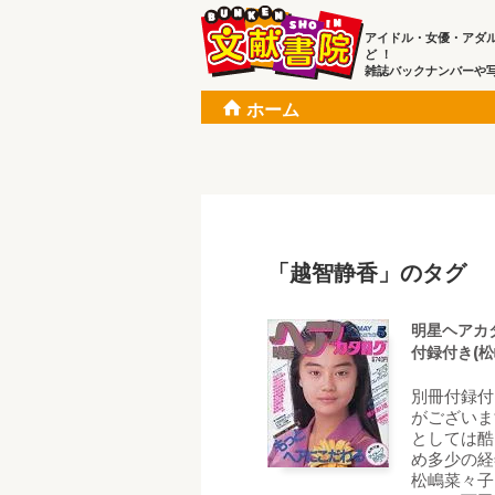
アイドル・女優・アダ
ど ！
雑誌バックナンバーや
ホーム
「越智静香」のタグ
明星ヘアカタ
付録付き(松
別冊付録付
がございま
としては酷
め多少の経
松嶋菜々子,