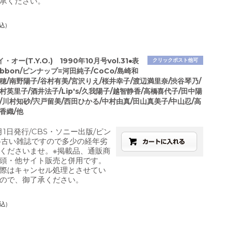
承ください。
込)
オー(T.Y.O.) 1990年10月号vol.31●表
クリックポスト他可
ibbon/ピンナップ=河田純子/CoCo/島崎和
穂/南野陽子/谷村有美/宮沢りえ/桜井幸子/渡辺満里奈/渋谷琴乃/
村英里子/酒井法子/Lip's/久我陽子/越智静香/高橋喜代子/田中陽
/川村知砂/宍戸留美/西田ひかる/中村由真/田山真美子/中山忍/高
香織/他
0月1日発行/CBS・ソニー出版/ピン
※古い雑誌ですので多少の経年劣
くださいませ。※掲載品、通販商
頭・他サイト販売と併用です。
際はキャンセル処理とさせてい
ので、御了承ください。
込)