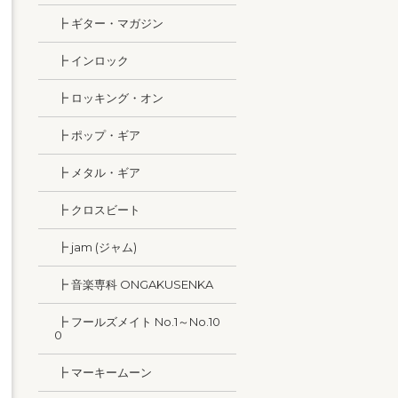
┣ ギター・マガジン
┣ インロック
┣ ロッキング・オン
┣ ポップ・ギア
┣ メタル・ギア
┣ クロスビート
┣ jam (ジャム)
┣ 音楽専科 ONGAKUSENKA
┣ フールズメイト No.1～No.10
0
┣ マーキームーン