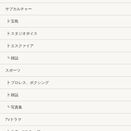
サブカルチャー
┣ 宝島
┣ スタジオボイス
┣ エスクァイア
┗ 雑誌
スポーツ
┣ プロレス、ボクシング
┣ 雑誌
┗ 写真集
TVドラマ