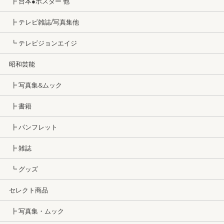
┣ 台本●ポスター 他
┣ テレビ雑誌/写真集他
┗ テレビジョンエイジ
昭和芸能
┣ 写真集&ムック
┣ 書籍
┣ パンフレット
┣ 雑誌
┗ グッズ
セレクト商品
┣ 写真集・ムック