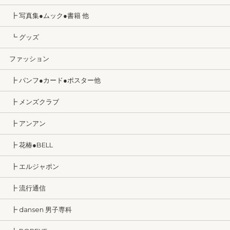
┣ 写真集●ムック●書籍 他
┗ グッズ
ファッション
┣ パンフ●カード●ポスター他
┣ メンズクラブ
┣ アンアン
┣ 花椿●BELL
┣ エルジャポン
┣ 流行通信
┣ dansen 男子専科