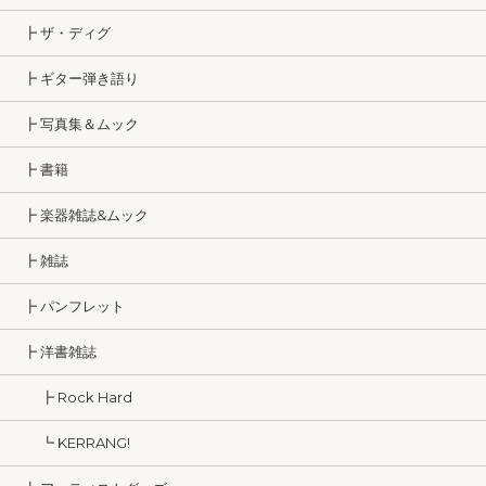
┣ ザ・ディグ
┣ ギター弾き語り
┣ 写真集＆ムック
┣ 書籍
┣ 楽器雑誌&ムック
┣ 雑誌
┣ パンフレット
┣ 洋書雑誌
┣ Rock Hard
┗ KERRANG!