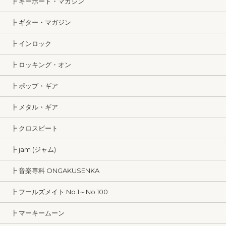
┣ キーボード・マガジン
┣ ギター・マガジン
┣ インロック
┣ ロッキング・オン
┣ ポップ・ギア
┣ メタル・ギア
┣ クロスビート
┣ jam (ジャム)
┣ 音楽専科 ONGAKUSENKA
┣ フールズメイト No.1～No.100
┣ マーキームーン