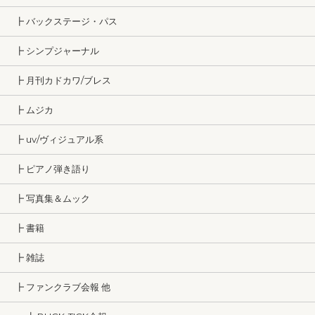
┣ バックステージ・パス
┣ シンプジャーナル
┣ 月刊カドカワ/ブレス
┣ ムジカ
┣ uv/ヴィジュアル系
┣ ピアノ弾き語り
┣ 写真集＆ムック
┣ 書籍
┣ 雑誌
┣ ファンクラブ会報 他