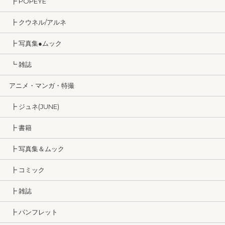
┣ POPEYE
┣ クウネル/アルネ
┣ 写真集●ムック
┗ 雑誌
アニメ・マンガ・特撮
┣ ジュネ(JUNE)
┣ 書籍
┣ 写真集＆ムック
┣ コミック
┣ 雑誌
┣ パンフレット