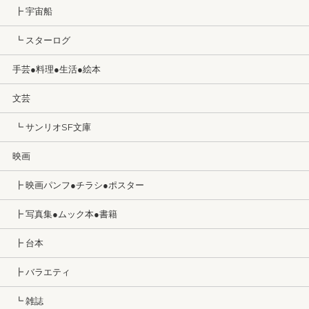
┣ 宇宙船
┗ スターログ
手芸●料理●生活●絵本
文芸
┗ サンリオSF文庫
映画
┣ 映画パンフ●チラシ●ポスター
┣ 写真集●ムック本●書籍
┣ 台本
┣ バラエティ
┗ 雑誌