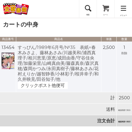
検索
カート
メニュー
カートの中身
会員登録
商品番号
商品名
単価
数量
ログイン
13454
すっぴん/1989年6月号/№35 表紙=春
2,500
1
木みさよ、藤林あさみ/川越美和/浦西真
削除
理子/相川恵里/原恵/成田由香/守谷佳央
理/加藤栄里/山崎真由美/藤森真奈/森沢真
穂/森岡かつみ/永田真樹子/藤林あさみ/花
村えりか/越智静香/小林彩子/桜井幸子/和
久井映見/田谷知子/他
クリックポスト他便可
計
2500
送料
確認画面で表示
注文合計
確認画面で表示