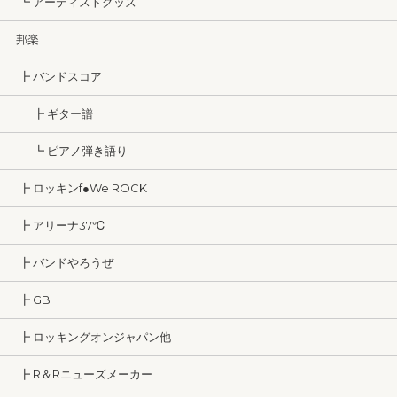
┗ アーティストグッズ
邦楽
┣ バンドスコア
┣ ギター譜
┗ ピアノ弾き語り
┣ ロッキンf●We ROCK
┣ アリーナ37℃
┣ バンドやろうぜ
┣ GB
┣ ロッキングオンジャパン他
┣ R＆Rニューズメーカー