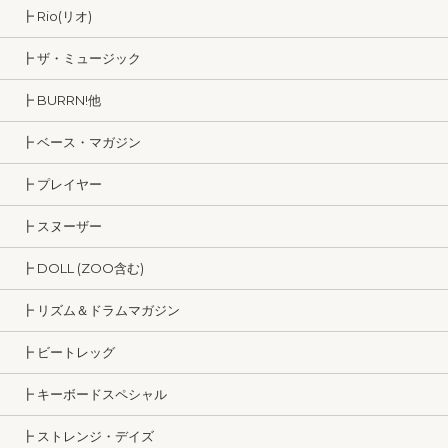
┣ Rio(リオ)
┣ ザ・ミュージック
┣ BURRN!他
┣ ベース・マガジン
┣ プレイヤー
┣ スヌーザー
┣ DOLL (ZOO含む)
┣ リズム＆ドラムマガジン
┣ ビートレッグ
┣ キーボードスペシャル
┣ ストレンジ・デイズ